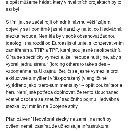
a opět můžeme hádat, který v rivalitních projektech by to
asi byl.
S tím, jak se začal rojit ohledně návrhu větší zájem,
objevily se i poměrně jasné narážky na to, co Hedvábná
stezka nebude. Neměla by v sobě obsahovat žádnou
ideologii (na rozdíl od Euroasijské unie, s konzervativním
zaměřením a TTIP a TPP, které jsou jasně neoliberální).
Čína se specificky vymezila, že "nebude nutit jiné, aby si
vybrali jednu stranu" (forcing others to take sides --
vzpomeňme na Ukrajinu, že), či se jasně vymezila proti
exkluzivitě a myšlení vítěz-poražený (v angličtině
vyjádřeno jako "zero-sum mentality" -- opět použití teorie
her). Není jistě potřeba doplňovat, že tento šťouchanec,
včetně osočení ze zneužití tradičního pojmu Hedvábná
stezka, byl míněn na Spojené státy.
Plán oživení Hedvábné stezky na zemi i na moři by
ovšem neměl zastírat, že už existuje infrastruktura