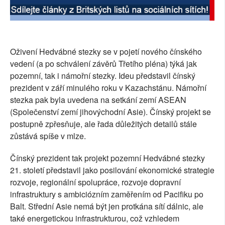
Oživení Hedvábné stezky se v pojetí nového čínského
vedení (a po schválení závěrů Třetího pléna) týká jak
pozemní, tak i námořní stezky. Ideu představil čínský
prezident v září minulého roku v Kazachstánu. Námořní
stezka pak byla uvedena na setkání zemí ASEAN
(Společenství zemí jihovýchodní Asie). Čínský projekt se
postupně zpřesňuje, ale řada důležitých detailů stále
zůstává spíše v mlze.
Čínský prezident tak projekt pozemní Hedvábné stezky
21. století představil jako posilování ekonomické strategie
rozvoje, regionální spolupráce, rozvoje dopravní
infrastruktury s ambiciózním zaměřením od Pacifiku po
Balt. Střední Asie nemá být jen protkána sítí dálnic, ale
také energetickou infrastrukturou, což vzhledem