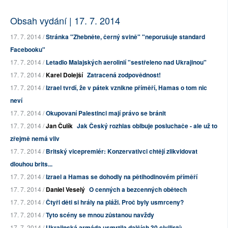
Obsah vydání | 17. 7. 2014
17. 7. 2014 /
Stránka "Zhebněte, černý svině" "neporušuje standard
Facebooku"
17. 7. 2014 /
Letadlo Malajských aerolinií "sestřeleno nad Ukrajinou"
17. 7. 2014 /
Karel Dolejší
Zatracená zodpovědnost!
17. 7. 2014 /
Izrael tvrdí, že v pátek vznikne příměří, Hamas o tom nic
neví
17. 7. 2014 /
Okupovaní Palestinci mají právo se bránit
17. 7. 2014 /
Jan Čulík
Jak Český rozhlas oblbuje posluchače - ale už to
zřejmě nemá vliv
17. 7. 2014 /
Britský vicepremiér: Konzervativci chtějí zlikvidovat
dlouhou brits...
17. 7. 2014 /
Izrael a Hamas se dohodly na pětihodinovém příměří
17. 7. 2014 /
Daniel Veselý
O cenných a bezcenných obětech
17. 7. 2014 /
Čtyři děti si hrály na pláži. Proč byly usmrceny?
17. 7. 2014 /
Tyto scény se mnou zůstanou navždy
17. 7. 2014 /
Ukrajinská armáda usmrtila dalších 30 civilistů