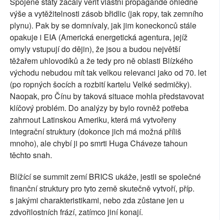
Spojené státy začaly věřit vlastní propagandě ohledně
výše a vytěžitelnosti zásob břidlic (jak ropy, tak zemního
plynu). Pak by se domnívaly, jak jim koneckonců stále
opakuje i EIA (Americká energetická agentura, jejíž
omyly vstupují do dějin), že jsou a budou největší
těžařem uhlovodíků a že tedy pro ně oblasti Blízkého
východu nebudou mít tak velkou relevanci jako od 70. let
(po ropných šocích a rozbití kartelu Velké sedmičky).
Naopak, pro Čínu by taková situace mohla představovat
klíčový problém. Do analýzy by bylo rovněž potřeba
zahrnout Latinskou Ameriku, která má vytvořeny
integrační struktury (dokonce jich má možná příliš
mnoho), ale chybí ji po smrti Huga Cháveze tahoun
těchto snah.
Blížící se summit zemí BRICS ukáže, jestli se společné
finanční struktury pro tyto země skutečně vytvoří, příp.
s jakými charakteristikami, nebo zda zůstane jen u
zdvořilostních frází, zatímco jiní konají.