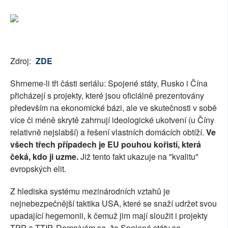
Zdroj:
ZDE
Shrneme-li tři části seriálu: Spojené státy, Rusko i Čína
přicházejí s projekty, které jsou oficiálně prezentovány
především na ekonomické bázi, ale ve skutečnosti v sobě
více či méně skrytě zahrnují ideologické ukotvení (u Číny
relativně nejslabší) a řešení vlastních domácích obtíží.
Ve
všech třech případech je EU pouhou kořistí, která
čeká, kdo ji uzme.
Již tento fakt ukazuje na "kvalitu"
evropských elit.
Z hlediska systému mezinárodních vztahů je
nejnebezpečnější taktika USA, které se snaží udržet svou
upadající hegemonii, k čemuž jim mají sloužit i projekty
TPP a TTIP. Domnívám se, že Spojené státy se