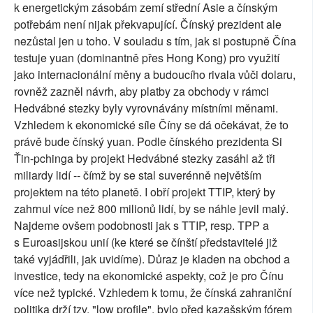
k energetickým zásobám zemí střední Asie a čínským
potřebám není nijak překvapující. Čínský prezident ale
nezůstal jen u toho. V souladu s tím, jak si postupně Čína
testuje yuan (dominantně přes Hong Kong) pro využití
jako internacionální měny a budoucího rivala vůči dolaru,
rovněž zazněl návrh, aby platby za obchody v rámci
Hedvábné stezky byly vyrovnávány místními měnami.
Vzhledem k ekonomické síle Číny se dá očekávat, že to
právě bude čínský yuan. Podle čínského prezidenta Si
Ťin-pchinga by projekt Hedvábné stezky zasáhl až tři
miliardy lidí -- čímž by se stal suverénně největším
projektem na této planetě. I obří projekt TTIP, který by
zahrnul více než 800 milionů lidí, by se náhle jevil malý.
Najdeme ovšem podobnosti jak s TTIP, resp. TPP a
s Euroasijskou unií (ke které se čínští představitelé již
také vyjádřili, jak uvidíme). Důraz je kladen na obchod a
investice, tedy na ekonomické aspekty, což je pro Čínu
více než typické. Vzhledem k tomu, že čínská zahraniční
politika drží tzv. "low profile", bylo před kazašským fórem