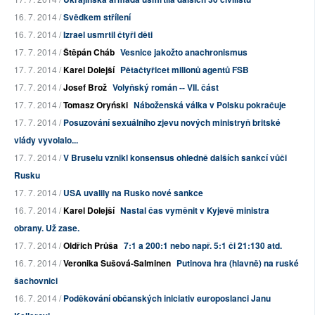
16. 7. 2014 /
Svědkem střílení
16. 7. 2014 /
Izrael usmrtil čtyři děti
17. 7. 2014 /
Štěpán Cháb
Vesnice jakožto anachronismus
17. 7. 2014 /
Karel Dolejší
Pětačtyřicet milionů agentů FSB
17. 7. 2014 /
Josef Brož
Volyňský román -- VII. část
17. 7. 2014 /
Tomasz Oryński
Náboženská válka v Polsku pokračuje
17. 7. 2014 /
Posuzování sexuálního zjevu nových ministryň britské
vlády vyvolalo...
17. 7. 2014 /
V Bruselu vznikl konsensus ohledně dalších sankcí vůči
Rusku
17. 7. 2014 /
USA uvalily na Rusko nové sankce
16. 7. 2014 /
Karel Dolejší
Nastal čas vyměnit v Kyjevě ministra
obrany. Už zase.
17. 7. 2014 /
Oldřich Průša
7:1 a 200:1 nebo např. 5:1 či 21:130 atd.
16. 7. 2014 /
Veronika Sušová-Salminen
Putinova hra (hlavně) na ruské
šachovnici
16. 7. 2014 /
Poděkování občanských iniciativ europoslanci Janu