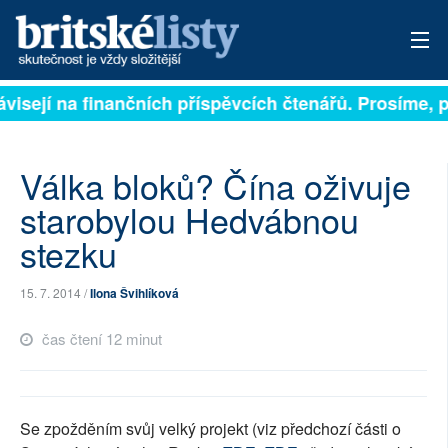
visejí na finančních příspěvcích čtenářů. Prosíme, při
PŘIHLÁSIT
AKTUÁLNÍ VYDÁNÍ
Válka bloků? Čína oživuje
ARCHIV
starobylou Hedvábnou
stezku
ROZHOVORY
TÉMATA
15. 7. 2014 /
Ilona Švihlíková
NEJČTENĚJŠÍ ZA 7 DNÍ
čas čtení 12 minut
AUTOŘI
PŘÍSPĚVKY NA PROVOZ
Se zpožděním svůj velký projekt (viz předchozí části o