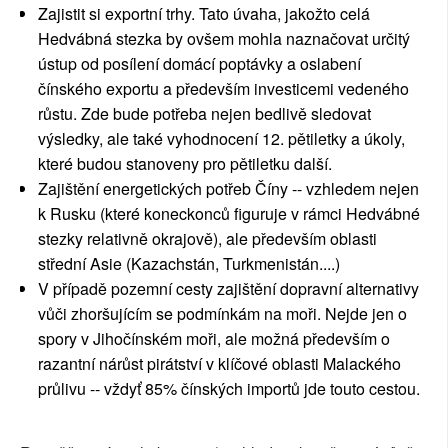
Zajistit si exportní trhy. Tato úvaha, jakožto celá
Hedvábná stezka by ovšem mohla naznačovat určitý
ústup od posílení domácí poptávky a oslabení
čínského exportu a především investicemi vedeného
růstu. Zde bude potřeba nejen bedlivě sledovat
výsledky, ale také vyhodnocení 12. pětiletky a úkoly,
které budou stanoveny pro pětiletku další.
Zajištění energetických potřeb Číny -- vzhledem nejen
k Rusku (které koneckonců figuruje v rámci Hedvábné
stezky relativně okrajově), ale především oblasti
střední Asie (Kazachstán, Turkmenistán....)
V případě pozemní cesty zajištění dopravní alternativy
vůči zhoršujícím se podmínkám na moři. Nejde jen o
spory v Jihočínském moři, ale možná především o
razantní nárůst pirátství v klíčové oblasti Malackého
průlivu -- vždyť 85% čínských importů jde touto cestou.