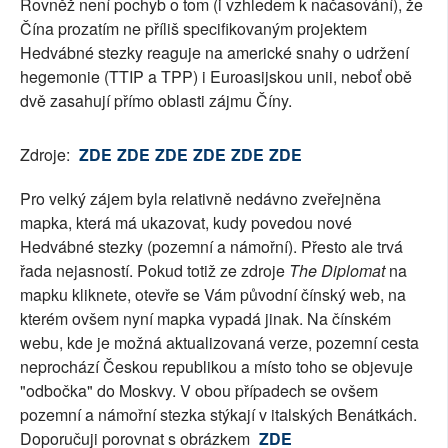
Rovněž není pochyb o tom (i vzhledem k načasování), že
Čína prozatím ne příliš specifikovaným projektem
Hedvábné stezky reaguje na americké snahy o udržení
hegemonie (TTIP a TPP) i Euroasijskou unii, neboť obě
dvě zasahují přímo oblasti zájmu Číny.
Zdroje:
ZDE
ZDE
ZDE
ZDE
ZDE
ZDE
Pro velký zájem byla relativně nedávno zveřejněna
mapka, která má ukazovat, kudy povedou nové
Hedvábné stezky (pozemní a námořní). Přesto ale trvá
řada nejasností. Pokud totiž ze zdroje
The Diplomat
na
mapku kliknete, otevře se Vám původní čínský web, na
kterém ovšem nyní mapka vypadá jinak. Na čínském
webu, kde je možná aktualizovaná verze, pozemní cesta
neprochází Českou republikou a místo toho se objevuje
"odbočka" do Moskvy. V obou případech se ovšem
pozemní a námořní stezka stýkají v italských Benátkách.
Doporučuji porovnat s obrázkem
ZDE