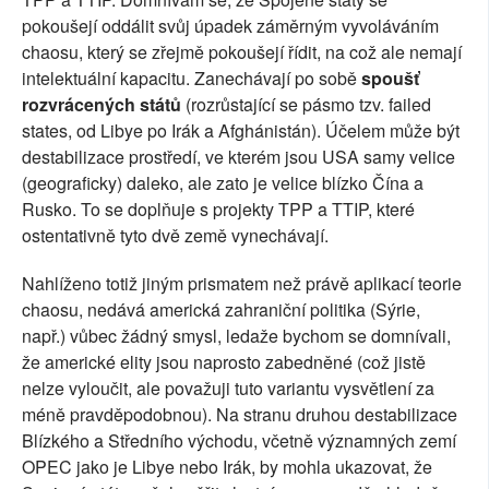
pokoušejí oddálit svůj úpadek záměrným vyvoláváním
chaosu, který se zřejmě pokoušejí řídit, na což ale nemají
intelektuální kapacitu. Zanechávají po sobě
spoušť
rozvrácených států
(rozrůstající se pásmo tzv. failed
states, od Libye po Irák a Afghánistán). Účelem může být
destabilizace prostředí, ve kterém jsou USA samy velice
(geograficky) daleko, ale zato je velice blízko Čína a
Rusko. To se doplňuje s projekty TPP a TTIP, které
ostentativně tyto dvě země vynechávají.
Nahlíženo totiž jiným prismatem než právě aplikací teorie
chaosu, nedává americká zahraniční politika (Sýrie,
např.) vůbec žádný smysl, ledaže bychom se domnívali,
že americké elity jsou naprosto zabedněné (což jistě
nelze vyloučit, ale považuji tuto variantu vysvětlení za
méně pravděpodobnou). Na stranu druhou destabilizace
Blízkého a Středního východu, včetně významných zemí
OPEC jako je Libye nebo Irák, by mohla ukazovat, že