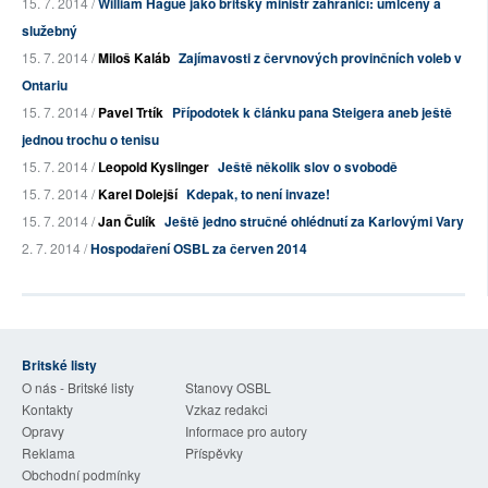
15. 7. 2014 /
William Hague jako britský ministr zahraničí: umlčený a
služebný
15. 7. 2014 /
Miloš Kaláb
Zajímavosti z červnových provinčních voleb v
Ontariu
15. 7. 2014 /
Pavel Trtík
Přípodotek k článku pana Steigera aneb ještě
jednou trochu o tenisu
15. 7. 2014 /
Leopold Kyslinger
Ještě několik slov o svobodě
15. 7. 2014 /
Karel Dolejší
Kdepak, to není invaze!
15. 7. 2014 /
Jan Čulík
Ještě jedno stručné ohlédnutí za Karlovými Vary
2. 7. 2014 /
Hospodaření OSBL za červen 2014
Britské listy
O nás - Britské listy
Stanovy OSBL
Kontakty
Vzkaz redakci
Opravy
Informace pro autory
Reklama
Příspěvky
Obchodní podmínky