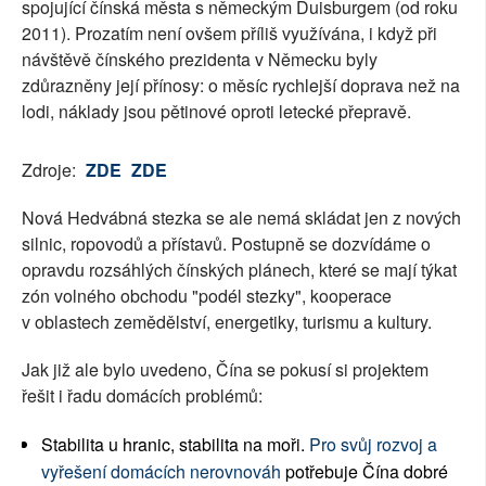
spojující čínská města s německým Duisburgem (od roku
2011). Prozatím není ovšem příliš využívána, i když při
návštěvě čínského prezidenta v Německu byly
zdůrazněny její přínosy: o měsíc rychlejší doprava než na
lodi, náklady jsou pětinové oproti letecké přepravě.
Zdroje:
ZDE
ZDE
Nová Hedvábná stezka se ale nemá skládat jen z nových
silnic, ropovodů a přístavů. Postupně se dozvídáme o
opravdu rozsáhlých čínských plánech, které se mají týkat
zón volného obchodu "podél stezky", kooperace
v oblastech zemědělství, energetiky, turismu a kultury.
Jak již ale bylo uvedeno, Čína se pokusí si projektem
řešit i řadu domácích problémů:
Stabilita u hranic, stabilita na moři.
Pro svůj rozvoj a
vyřešení domácích nerovnováh
potřebuje Čína dobré