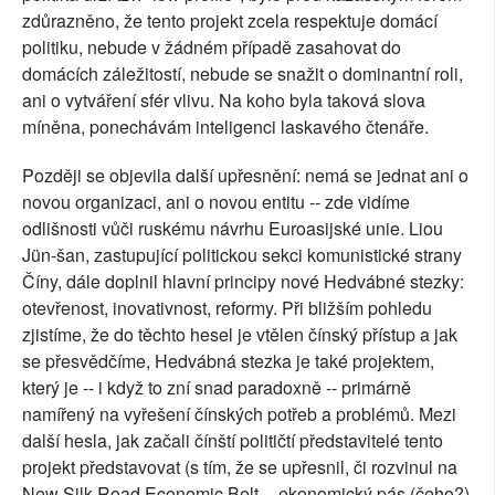
zdůrazněno, že tento projekt zcela respektuje domácí
politiku, nebude v žádném případě zasahovat do
domácích záležitostí, nebude se snažit o dominantní roli,
ani o vytváření sfér vlivu. Na koho byla taková slova
míněna, ponechávám inteligenci laskavého čtenáře.
Později se objevila další upřesnění: nemá se jednat ani o
novou organizaci, ani o novou entitu -- zde vidíme
odlišnosti vůči ruskému návrhu Euroasijské unie. Liou
Jün-šan, zastupující politickou sekci komunistické strany
Číny, dále doplnil hlavní principy nové Hedvábné stezky:
otevřenost, inovativnost, reformy. Při bližším pohledu
zjistíme, že do těchto hesel je vtělen čínský přístup a jak
se přesvědčíme, Hedvábná stezka je také projektem,
který je -- i když to zní snad paradoxně -- primárně
namířený na vyřešení čínských potřeb a problémů. Mezi
další hesla, jak začali čínští političtí představitelé tento
projekt představovat (s tím, že se upřesnil, či rozvinul na
New Silk Road Economic Belt -- ekonomický pás (čeho?)