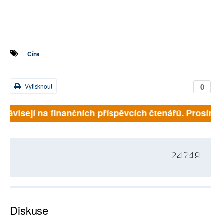
Čína
0
Vytisknout
závisejí na finančních příspěvcích čtenářů. Prosíme, 
24748
Diskuse