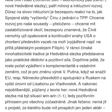
nové Hedvábné stezky), patří mírový a inkluzivní rozvoj.
Důraz na slovo inkluzivní je bezesporu reakcí na to, jak
Spojené státy "vyčlenily" Čínu z jednání o TPP. Chceme
rozvoj pro naše sousedy -- přeloženo -- chceme mít
zastabilizované okolí, bezesporu znamená, že Číně
nemohly ujít opakované a kontinuální snahy USA o
zhoršení především vazeb na moři (vyjádřené např. ne
příliš přátelským postojem Filipín). V rámci čínské
mnohatisícileté tradice je Hedvábná stezka představena
jako praktické dědictví a pozitivní síla. Doplňme ještě, že
roste počet vyjádření o komplementaritě s ostatními
zeměmi, což je pro změnu výrok V. Putina, když se snažil
EU, resp. Německo přesvědčit o spolupráci s Ruskem na
vyšší úrovni od Lisabonu po Vladivostok. A nakonec
nejoblíbenější, půjčený z teorie her: nová Hedvábná
stezka má být situací win-win (1-1), tedy pozitivním
přínosem pro všechny zúčastněné. Jinak řečeno: nemá jít
o projekt, ze kterého bude mít prospěch jen jeden aktér --