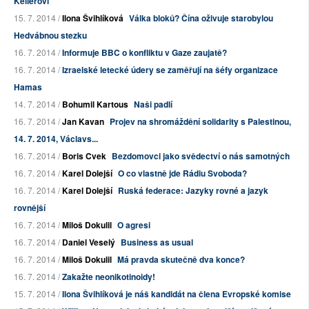
Kellerovi
15. 7. 2014 /
Ilona Švihlíková
Válka bloků? Čína oživuje starobylou
Hedvábnou stezku
16. 7. 2014 /
Informuje BBC o konfliktu v Gaze zaujatě?
16. 7. 2014 /
Izraelské letecké údery se zaměřují na šéfy organizace
Hamas
14. 7. 2014 /
Bohumil Kartous
Naši padlí
16. 7. 2014 /
Jan Kavan
Projev na shromáždění solidarity s Palestinou,
14. 7. 2014, Václavs...
16. 7. 2014 /
Boris Cvek
Bezdomovci jako svědectví o nás samotných
16. 7. 2014 /
Karel Dolejší
O co vlastně jde Rádiu Svoboda?
16. 7. 2014 /
Karel Dolejší
Ruská federace: Jazyky rovné a jazyk
rovnější
16. 7. 2014 /
Miloš Dokulil
O agresi
16. 7. 2014 /
Daniel Veselý
Business as usual
16. 7. 2014 /
Miloš Dokulil
Má pravda skutečně dva konce?
16. 7. 2014 /
Zakažte neonikotinoidy!
15. 7. 2014 /
Ilona Švihlíková je náš kandidát na člena Evropské komise