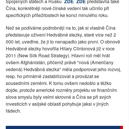
Spojených státech a Rusku
ZDE
ZDE
představila také
SOCIÁLNÍ SÍTĚ
Čína, konkrétněji nové čínské vedení tak učinilo při
specifických příležitostech ke konci minulého roku.
RUBRIKY
Než se podíváme podrobněji na to, jak si vlastně Čína
PLNÁ VERZE STRÁNEK
představuje oživení Hedvábné stezky, staré více než 2
000 let, uveďme, že ji to nenapadlo jako první. O obnově
Hedvábné stezky hovořila Hilary Clintonová již v roce
2011 (New Silk Road Strategy). Hlavní roli měl hrát
ovšem Afghánistán, přičemž právě "nová (Američany
vedená) Hedvábná stezka" měla podporovat jeho rozvoj,
resp. ho primárně zastabilizovat a provázat se
sousedními zeměmi. K tomu ovšem nedošlo a těžko
dojde, protože americké rozměry projektu ve finančním
slova smyslu byly velmi skrovné a Čína se při svých
investicích v asijské oblasti pohybuje jaksi v jiných
řádech.