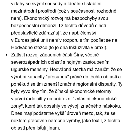
vztahy se svými sousedy a ideálně i stabilní
mezinárodní prostředí (což v současnosti rozhodně
není). Ekonomický rozvoj má bezpochyby svou
bezpečnostní dimenzi. I z těchto důvodů čínští
představitelé zdůrazňují, že např. členství
v Euroasijské unii není v rozporu s tím podílet se na
Hedvábné stezce (to je ona inkluzivita v praxi).
Zajistit rozvoj západních částí Číny, včetně
severozápadních oblastí s hojným zastoupením
ujgurské menšiny. Hedvábná stezka má zaručit, že se
výrobní kapacity "přesunou" právě do těchto oblastí a
poněkud se tím zmenší značné regionální disparity. Ty
byly vyvolány tím, že čínské ekonomické reformy
v první řádě cílily na pobřežní "zvláštní ekonomické
zóny", které tak dosáhly ve vývoji značného náskoku.
Dnes mají podstatně vyšší úroveň mezd, tak, že se
některé pracovně náročné výroby, jako textil, z těchto
oblastí přemisťují jinam.