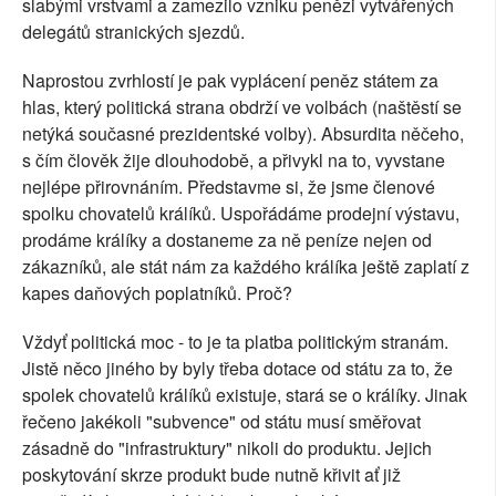
slabými vrstvami a zamezilo vzniku penězi vytvářených
delegátů stranických sjezdů.
Naprostou zvrhlostí je pak vyplácení peněz státem za
hlas, který politická strana obdrží ve volbách (naštěstí se
netýká současné prezidentské volby). Absurdita něčeho,
s čím člověk žije dlouhodobě, a přivykl na to, vyvstane
nejlépe přirovnáním. Představme si, že jsme členové
spolku chovatelů králíků. Uspořádáme prodejní výstavu,
prodáme králíky a dostaneme za ně peníze nejen od
zákazníků, ale stát nám za každého králíka ještě zaplatí z
kapes daňových poplatníků. Proč?
Vždyť politická moc - to je ta platba politickým stranám.
Jistě něco jiného by byly třeba dotace od státu za to, že
spolek chovatelů králíků existuje, stará se o králíky. Jinak
řečeno jakékoli "subvence" od státu musí směřovat
zásadně do "infrastruktury" nikoli do produktu. Jejich
poskytování skrze produkt bude nutně křivit ať již