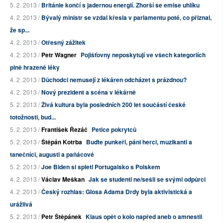
5. 2. 2013 /
Británie končí s jadernou energií. Zhorší se emise uhlíku
4. 2. 2013 /
Bývalý ministr se vzdal křesla v parlamentu poté, co přiznal,
že sp...
4. 2. 2013 /
Otřesný zážitek
4. 2. 2013 /
Petr Wagner
Pojišťovny neposkytují ve všech kategoriích
plně hrazené léky
4. 2. 2013 /
Důchodci nemusejí z lékáren odcházet s prázdnou?
4. 2. 2013 /
Nový prezident a scéna v lékárně
5. 2. 2013 /
Živá kultura byla posledních 200 let součástí české
totožnosti, bud...
5. 2. 2013 /
František Řezáč
Petice pokrytců
5. 2. 2013 /
Štěpán Kotrba
Buďte punkeři, páni herci, muzikanti a
tanečníci, augusti a paňácové
5. 2. 2013 /
Joe Biden si spletl Portugalsko s Polskem
4. 2. 2013 /
Václav Meškan
Jak se studenti ne/sešli se svými odpůrci
4. 2. 2013 /
Český rozhlas: Glosa Adama Drdy byla aktivistická a
urážlivá
5. 2. 2013 /
Petr Štěpánek
Klaus opět o kolo napřed aneb o amnestii