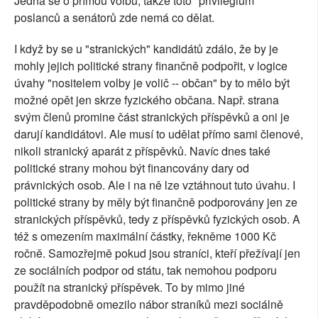
Jedná se o přímou volbu, takže toto "privilegium"
poslanců a senátorů zde nemá co dělat.
I když by se u "stranických" kandidátů zdálo, že by je
mohly jejich politické strany finančně podpořit, v logice
úvahy "nositelem volby je volič -- občan" by to mělo být
možné opět jen skrze fyzického občana. Např. strana
svým členů promine část stranických příspěvků a oni je
darují kandidátovi. Ale musí to udělat přímo sami členové,
nikoli stranický aparát z příspěvků. Navíc dnes také
politické strany mohou být financovány dary od
právnických osob. Ale i na ně lze vztáhnout tuto úvahu. I
politické strany by měly být finančně podporovány jen ze
stranických příspěvků, tedy z příspěvků fyzických osob. A
též s omezením maximální částky, řekněme 1000 Kč
ročně. Samozřejmě pokud jsou straníci, kteří přežívají jen
ze sociálních podpor od státu, tak nemohou podporu
použít na stranický příspěvek. To by mimo jiné
pravděpodobně omezilo nábor straníků mezi sociálně