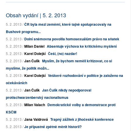
Obsah vydání | 5. 2. 2013
5. 2. 2013 /
ČR byla mezi zeměmi, které tajně spolupracovaly na
Bushově programu...
5. 2. 2013 /
Dolní sněmovna povolila homosexuálům právo na sňatek
5. 2. 2013 /
Milan Daniel
Absentuje výchova ke kritickému myšlení
5. 2. 2013 /
Karel Dolejší
Češi, (no) nazdar!
5. 2. 2013 /
Jan Čulík
Myslím, že bychom neměli kritizovat, co si
myslíme, že politik možn...
5. 2. 2013 /
Karel Dolejší
Veškeré rozhodování v politice je založeno na
očekáváních
5. 2. 2013 /
Jan Čulík
Jan Čulík nikdy nepodporoval
protischwarzenberský nacionalismus
5. 2. 2013 /
Milan Valach
Demokratické volby a demonstrace proti
KSČM
5. 2. 2013 /
Jana Valdrová
Trapný zážitek z jihočeské konference
5. 2. 2013 /
Je přípustné zpětně měnit historii?