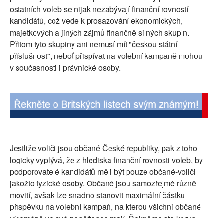
ostatních voleb se nijak nezabývají finanční rovností
SOCIÁLNÍ SÍTĚ
kandidátů, což vede k prosazování ekonomických,
majetkových a jiných zájmů finančně silných skupin.
RUBRIKY
Přitom tyto skupiny ani nemusí mít "českou státní
příslušnost", neboť přispívat na volební kampaně mohou
PLNÁ VERZE STRÁNEK
v současnosti i právnické osoby.
Jestliže voliči jsou občané České republiky, pak z toho
logicky vyplývá, že z hlediska finanční rovnosti voleb, by
podporovatelé kandidátů měli být pouze občané-voliči
jakožto fyzické osoby. Občané jsou samozřejmě různě
movití, avšak lze snadno stanovit maximální částku
příspěvku na volební kampaň, na kterou všichni občané