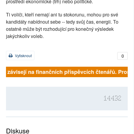
prostředí ekonomické (trh) nebo politické.
Ti voliči, kteří nemají ani tu stokorunu, mohou pro své
kandidáty nabídnout sebe -- tedy svůj čas, energii. To
ostatně může být rozhodující pro konečný výsledek
jakýchkoliv voleb.
0
Vytisknout
lně závisejí na finančních příspěvcích čtenářů. Prosím
14432
Diskuse