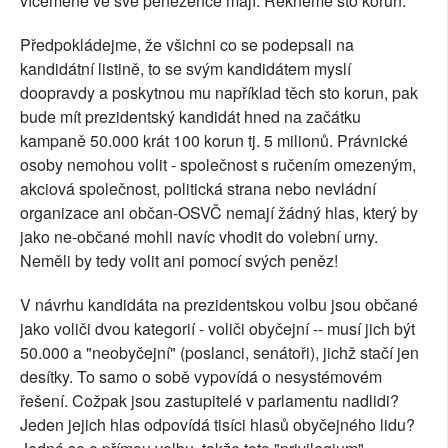
víceméně ve své peněžence mají. Řekněme sto korun.
Předpokládejme, že všichni co se podepsali na
kandidátní listině, to se svým kandidátem myslí
doopravdy a poskytnou mu například těch sto korun, pak
bude mít prezidentský kandidát hned na začátku
kampaně 50.000 krát 100 korun tj. 5 milionů. Právnické
osoby nemohou volit - společnost s ručením omezeným,
akciová společnost, politická strana nebo nevládní
organizace ani občan-OSVČ nemají žádný hlas, který by
jako ne-občané mohli navíc vhodit do volební urny.
Neměli by tedy volit ani pomocí svých peněz!
V návrhu kandidáta na prezidentskou volbu jsou občané
jako voliči dvou kategorií - voliči obyčejní -- musí jich být
50.000 a "neobyčejní" (poslanci, senátoři), jichž stačí jen
desítky. To samo o sobě vypovídá o nesystémovém
řešení. Cožpak jsou zastupitelé v parlamentu nadlidi?
Jeden jejich hlas odpovídá tisíci hlasů obyčejného lidu?