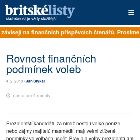
 závisejí na finančních příspěvcích čtenářů. Prosíme, 
PŘIHLÁSIT
AKTUÁLNÍ VYDÁNÍ
Rovnost finančních
ARCHIV
podmínek voleb
ROZHOVORY
4. 2. 2013 /
Jan Štykar
TÉMATA
čas čtení 4 minuty
NEJČTENĚJŠÍ ZA 7 DNÍ
AUTOŘI
Prezidentští kandidáti, za nimiž nestojí velké peníze
nebo zájmy majitelů masmédií, mají velmi ztížené
PŘÍSPĚVKY NA PROVOZ
podmínky ve volbách uspět. Pravidla volby prezidenta ani