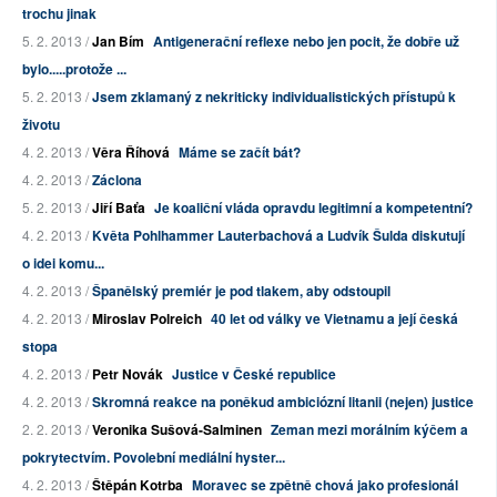
trochu jinak
5. 2. 2013 /
Jan Bím
Antigenerační reflexe nebo jen pocit, že dobře už
bylo.....protože ...
5. 2. 2013 /
Jsem zklamaný z nekriticky individualistických přístupů k
životu
4. 2. 2013 /
Věra Říhová
Máme se začít bát?
4. 2. 2013 /
Záclona
5. 2. 2013 /
Jiří Baťa
Je koaliční vláda opravdu legitimní a kompetentní?
4. 2. 2013 /
Květa Pohlhammer Lauterbachová a Ludvík Šulda diskutují
o idei komu...
4. 2. 2013 /
Španělský premiér je pod tlakem, aby odstoupil
4. 2. 2013 /
Miroslav Polreich
40 let od války ve Vietnamu a její česká
stopa
4. 2. 2013 /
Petr Novák
Justice v České republice
4. 2. 2013 /
Skromná reakce na poněkud ambiciózní litanii (nejen) justice
2. 2. 2013 /
Veronika Sušová-Salminen
Zeman mezi morálním kýčem a
pokrytectvím. Povolební mediální hyster...
4. 2. 2013 /
Štěpán Kotrba
Moravec se zpětně chová jako profesionál