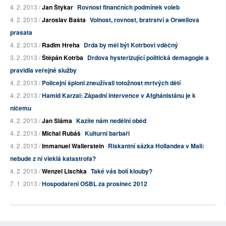
4. 2. 2013 /
Jan Štykar
Rovnost finančních podmínek voleb
4. 2. 2013 /
Jaroslav Bašta
Volnost, rovnost, bratrství a Orwellova
prasata
4. 2. 2013 /
Radim Hreha
Drda by měl být Kotrbovi vděčný
3. 2. 2013 /
Štěpán Kotrba
Drdova hysterizující politická demagogie a
pravidla veřejné služby
4. 2. 2013 /
Policejní špioni zneužívali totožnost mrtvých dětí
4. 2. 2013 /
Hamid Karzai: Západní intervence v Afghánistánu je k
ničemu
4. 2. 2013 /
Jan Sláma
Kazíte nám nedělní oběd
4. 2. 2013 /
Michal Rubáš
Kulturní barbaři
4. 2. 2013 /
Immanuel Wallerstein
Riskantní sázka Hollandea v Mali:
nebude z ní vleklá katastrofa?
4. 2. 2013 /
Wenzel Lischka
Také vás bolí klouby?
7. 1. 2013 /
Hospodaření OSBL za prosinec 2012