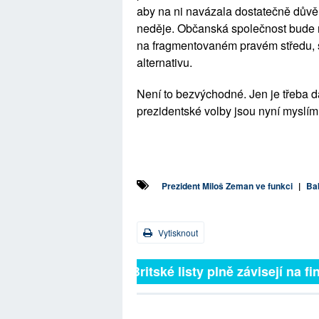
aby na ni navázala dostatečně důvěr
neděje. Občanská společnost bude mu
na fragmentovaném pravém středu, s
alternativu.
Není to bezvýchodné. Jen je třeba da
prezidentské volby jsou nyní myslí
Prezident Miloš Zeman ve funkci
|
Ba
Vytisknout
Britské listy plně závisejí na f