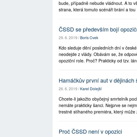
bude, případně nebude vládnout. A to vš
strana, která tomuto scénáři brání a tou .
ČSSD se především bojí opozičn
29. 6. 2019 /
Boris Cvek
Kdo sleduje dění posledních dní v české
neodejde z vlády. Obávám se, že odpověď
opoziční role. Proč? Prakticky od tzv. lá
Hamáčkův první aut v dějinách
26. 6. 2019 /
Karel Dolejší
Chcete-li jakožto obyčejný smrtelník p
nemáte prakticky šanci. Nejprve se nejm
trestně stíhaného premiéra, který může z
Proč ČSSD není v opozici