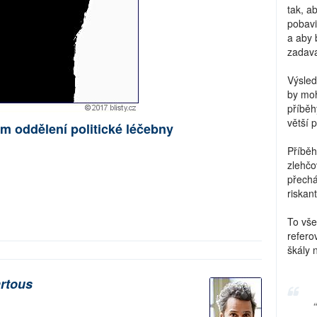
tak, a
pobavi
a aby 
zadava
Výsled
by moh
příběh
větší 
m oddělení politické léčebny
Příběh
zlehčo
přechá
riskant
To vše
refero
škály 
rtous