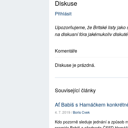
Diskuse
Přihlásit
Upozorňujeme, že Britské listy jako 
na diskusní fóra jakémukoliv diskuté
Komentáře
Diskuse je prázdná.
Související články
Ať Babiš s Hamáčkem konkrétně
4. 7. 2019 /
Boris Cvek
Kdo pozorně sleduje jednání a způsob 
premiér Babiš a předseda ČSSD Hamáček 