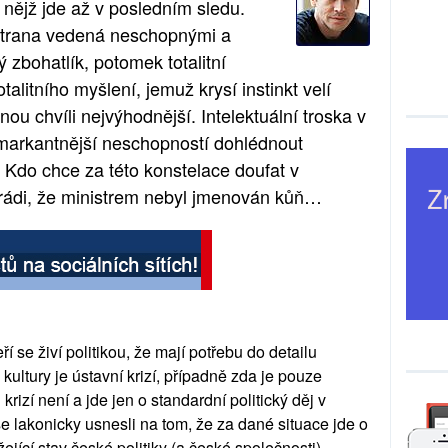
 nějž jde až v posledním sledu. 
 strana vedená neschopnými a 
ý zbohatlík, potomek totalitní 
alitního myšlení, jemuž krysí instinkt velí 
nou chvíli nejvýhodnější. Intelektuální troska v 
markantnější neschopností dohlédnout 
. Kdo chce za této konstelace doufat v 
rádi, že ministrem nebyl jmenován kůň…
 se živí politikou, že mají potřebu do detailu 
 kultury je ústavní krizí, případně zda je pouze 
krizí není a jde jen o standardní politický děj v 
 lakonicky usnesli na tom, že za dané situace jde o 
jící stav české politiky (a české společnosti), 