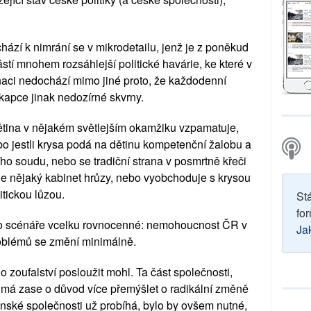
ází k nimrání se v mikrodetailu, jenž je z poněkud 
tí mnohem rozsáhlejší politické havárie, ke které v 
naci nedochází mimo jiné proto, že každodenní 
kapce jinak nedozírné skvrny.
dětina v nějakém světlejším okamžiku vzpamatuje, 
 jestli krysa podá na dětinu kompetenční žalobu a 
o soudu, nebo se tradiční strana v posmrtně křeči 
e nějaký kabinet hrůzy, nebo vyobchoduje s krysou 
tickou lůzou.
St
for
to scénáře vcelku rovnocenné: nemohoucnost ČR v 
Ja
oblémů se změní minimálně. 
 zoufalství posloužit mohl. Ta část společnosti, 
má zase o důvod více přemýšlet o radikální změně 
nské společnosti už probíhá, bylo by ovšem nutné, 