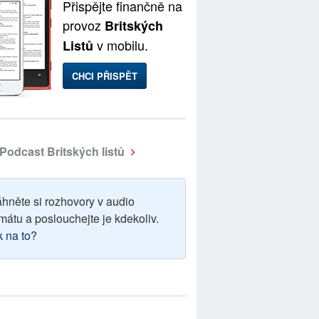
Přispějte finančně na
provoz
Britských
v mobilu.
Listů
CHCI PŘISPĚT
Podcast Britských listů
áhněte si rozhovory v audio
mátu a poslouchejte je kdekoliv.
k na to?