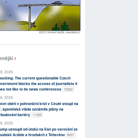
enější
 8. 2026
ocking: The current questionable Czech
vernment blocks the access of journalists it
es not like to its news conferences
15322
 8. 2026
čet obětí v pohraniční krizi v Ceutě stoupl na
, španělská vláda oznámila plány na
ybudování bariéry
11355
 8. 2026
ump ustoupil od útoků na Írán po varování ze
aúdské Arábie a hrozbách z Teheránu
9937