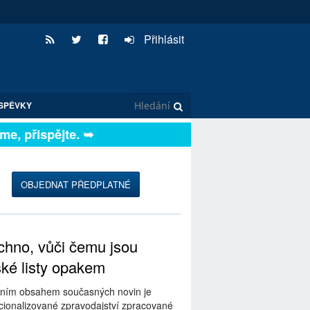
Přihlásit
SPĚVKY
, přispějte. ➥
OBJEDNAT PŘEDPLATNÉ
hno, vůči čemu jsou
ské listy opakem
ním obsahem současných novin je
ionalizované zpravodajství zpracované