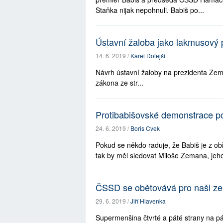
Staňka nijak nepohnuli. Babiš po...
Ústavní žaloba jako lakmusový 
14. 6. 2019 /
Karel Dolejší
Návrh ústavní žaloby na prezidenta Zem
zákona ze str...
Protibabišovské demonstrace po
24. 6. 2019 /
Boris Cvek
Pokud se někdo raduje, že Babiš je z ob
tak by měl sledovat Miloše Zemana, jehož
ČSSD se obětovává pro naši z
29. 6. 2019 /
Jiří Hlavenka
Supermenšina čtvrté a páté strany na pás