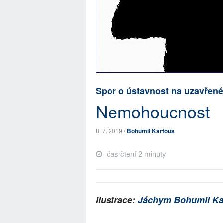
Spor o ústavnost na uzavřené
Nemohoucnost
8. 7. 2019 /
Bohumil Kartous
čas čtení 2 minuty
Ilustrace:
Jáchym Bohumil Ka