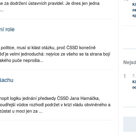
e za dodržení ústavních pravidel. Je dnes jen jedna
Kl
..
za
s
í role
 politice, musí si klást otázku, proč ČSSD konečně
 je velmi jednoduchá: nejvíce ze všeho se ta strana bojí
nského puče neprošla...
Nejsd
7.
 šachu
Kl
od
ochopit logiku jednání předsedy ČSSD Jana Hamáčka,
oudřejší vůdce rozhodl podržet v krizi vládu obviněného a
ůstat u moci jen za ...