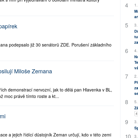
1.
M
an
papírek
3.
Dů
tu
za
ana podepsalo již 30 senátorů ZDE. Porušení základního
4.
No
Te
vá
silují Miloše Zemana
2.
P
za
řích demonstrací nervozní, jak to dělá pan Hlavenka v BL,
s
 moc právě tímto roste a kt...
5.
Zá
4
emi
3.
S
ce a jejich řídící důstojník Zeman určují, kdo v této zemi
3.