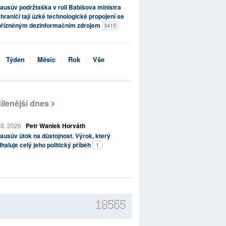
ausův podržtaška v roli Babišova ministra
hraničí tají úzké technologické propojení se
přízněným dezinformačním zdrojem
3415
Týden
Měsíc
Rok
Vše
ílenější dnes
 8. 2026
Petr Waniek Horváth
ausův útok na důstojnost. Výrok, který
haluje celý jeho politický příběh
1
18565