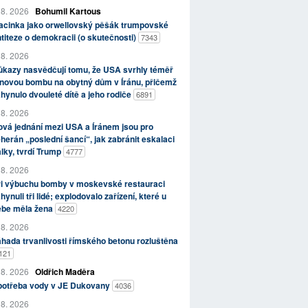
 8. 2026
Bohumil Kartous
acinka jako orwellovský pěšák trumpovské
titeze o demokracii (o skutečnosti)
7343
 8. 2026
kazy nasvědčují tomu, že USA svrhly téměř
novou bombu na obytný dům v Íránu, přičemž
hynulo dvouleté dítě a jeho rodiče
6891
 8. 2026
vá jednání mezi USA a Íránem jsou pro
herán „poslední šancí“, jak zabránit eskalaci
lky, tvrdí Trump
4777
 8. 2026
ři výbuchu bomby v moskevské restauraci
hynuli tři lidé; explodovalo zařízení, které u
ebe měla žena
4220
 8. 2026
hada trvanlivosti římského betonu rozluštěna
121
 8. 2026
Oldřich Maděra
potřeba vody v JE Dukovany
4036
 8. 2026