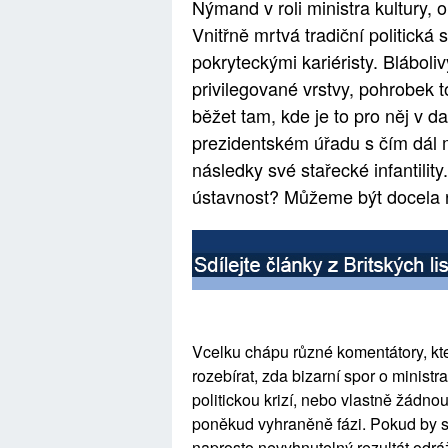
Nýmand v roli ministra kultury, o
Vnitřně mrtvá tradiční politická
pokryteckými kariéristy. Bláboliv
privilegované vrstvy, pohrobek tot
běžet tam, kde je to pro něj v da
prezidentském úřadu s čím dál 
následky své stařecké infantility
ústavnost? Můžeme být docela 
Vcelku chápu různé komentátory, kteří
rozebírat, zda bizarní spor o ministra
politickou krizí, nebo vlastně žádnou 
poněkud vyhraněně fázi. Pokud by se
naprosto nevyhnutelný rezultát odráže