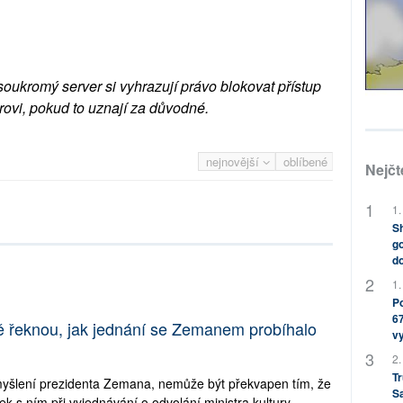
soukromý server si vyhrazují právo blokovat přístup
rovi, pokud to uznají za důvodné.
nejnovější
oblíbené
Nejčt
1.
Sh
go
do
1.
Po
67
 řeknou, jak jednání se Zemanem probíhalo
v
2.
Tr
myšlení prezidenta Zemana, nemůže být překvapen tím, že
S
s ním při vyjednávání o odvolání ministra kultury