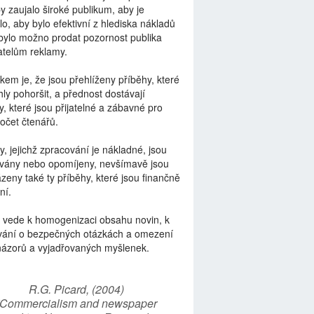
by zaujalo široké publikum, aby je
lo, aby bylo efektivní z hlediska nákladů
bylo možno prodat pozornost publika
telům reklamy.
kem je, že jsou přehlíženy příběhy, které
ly pohoršit, a přednost dostávají
y, které jsou přijatelné a zábavné pro
počet čtenářů.
y, jejichž zpracování je nákladné, jsou
vány nebo opomíjeny, nevšímavě jsou
zeny také ty příběhy, které jsou finančně
ní.
 vede k homogenizaci obsahu novin, k
vání o bezpečných otázkách a omezení
názorů a vyjadřovaných myšlenek.
R.G. Picard, (2004)
“Commercialism and newspaper