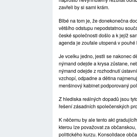
zavřeli by si sami krám.
Blbé na tom je, že donekonečna doch
většího odstupu nepodstatnou součás
české společnosti došlo a k jejíž sa
agenda je zoufale utopená v pouhé 
Je vcelku jedno, jestli se nakonec 
nýmand odejde a krysa zůstane, nebo
nýmand odejde z rozhodnutí ústavníh
vzchopí, odpadne a dětina najmenuj
menšinový kabinet podporovaný poli
Z hlediska reálných dopadů jsou ty
řešení zásadních společenských pr
K něčemu by ale tento akt gradujícího
kterou lze považovat za občanskou, 
politického kurzu. Konsolidace obča