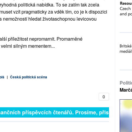
yhodná politická nabídka. To se zatím tak zcela 
set vzít pragmaticky za vděk tím, co je k dispozici 
 nemožností hledat životaschopnou levicovou 
lší příležitost nepromarnit. Promarněné 
m velmi silným mementem...
biš
|
Česká politická scéna
Polit
Marč
0
inančních příspěvcích čtenářů. Prosíme, přispějte. ➥