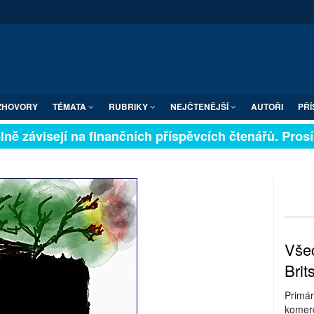
ZHOVORY
TÉMATA
RUBRIKY
NEJČTENĚJŠÍ
AUTOŘI
PŘÍ
ně závisejí na finančních příspěvcích čtenářů. Prosíme
Všec
Brit
Primár
komerc