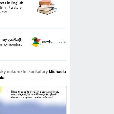
icky nekorektní karikatury
Michaela
áka