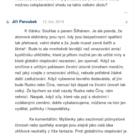
možnou celoplanetární shodu na takto velkém úkolu?
Jiří Paroubek
12. čvc. 2019
0
K článku: Souhlas s panem Šilhánem. Je ale pravda, že
atomové elektrárny jsou nyní, kdy jsou bezpečnostní opatření
tak přehnaná, velmi drahé a že „bude muset země šetřit a
škrtat“. Bude to ale mnohokrát levnější než omezování emisí
kysličníku uhličitého, které je přitom možné jen do určité míry a
které globální oteplování nezastaví, jen zpomalí. Když se
smíříme s určitým poklesem životní úrovně (mnohem menším,
než jaký vzejde z omezování uhlíku), nebude potřebné žádné
další zadlužování. Když vybereme levného dodavatele, ať jím
bude Rusko nebo Čína, nemusí být dopad na životní úroveň tak
velký. Že bychom se stali vazaly Ruska nebo Číny, nám
nehrozí. Naopak, když síly, které nás pojí s okolními i
vzdálenými zeměmi, dobře vybalancujeme, můžeme na tom jen
vydělat, politicky i hospodářsky.
Ke komentářům: Myšlenky jako sezónnost průmyslové
činnosti nebo spotřeby energie jsou stejně jako celá idea
uhlíkové neutrality z říše fantazie. Proti globálnímu oteplování je