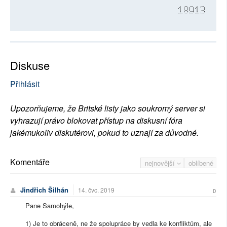
18913
Diskuse
Přihlásit
Upozorňujeme, že Britské listy jako soukromý server si
vyhrazují právo blokovat přístup na diskusní fóra
jakémukoliv diskutérovi, pokud to uznají za důvodné.
Komentáře
nejnovější
oblíbené
Jindřich Šilhán
14. čvc. 2019
0
Pane Samohýle,
1) Je to obráceně, ne že spolupráce by vedla ke konfliktům, ale