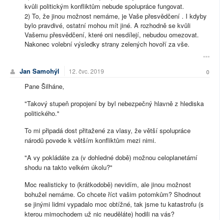
kvůli politickým konfliktům nebude spolupráce fungovat.
2) To, že jinou možnost nemáme, je Vaše přesvědčení . I kdyby
bylo pravdivé, ostatní mohou mít jiné. A rozhodně se kvůli
Vašemu přesvědčení, které oni nesdílejí, nebudou omezovat.
Nakonec volební výsledky strany zelených hovoří za vše.
Jan Samohýl
12. čvc. 2019
0
Pane Šilháne,
"Takový stupeň propojení by byl nebezpečný hlavně z hlediska
politického."
To mi připadá dost přitažené za vlasy, že větší spolupráce
národů povede k větším konfliktům mezi nimi.
"A vy pokládáte za (v dohledné době) možnou celoplanetární
shodu na takto velkém úkolu?"
Moc realisticky to (krátkodobě) nevidím, ale jinou možnost
bohužel nemáme. Co chcete říct vašim potomkům? Shodnout
se jinými lidmi vypadalo moc obtížné, tak jsme tu katastrofu (s
kterou mimochodem už nic neuděláte) hodili na vás?