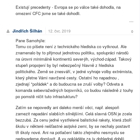
Existují precedenty - Evropa se po válce také dohodla, na
omezení CFC jsme se také dohodli.
Jindřich Šilhán
12. čvc. 2019
0
Pane Samohýle:
Tomu co píšete není z technického hlediska co vytknout. Ale
znamenalo by to přijmout jednotnou politiku, spolupráci národů
na úrovni minimálně kontinentů sever-jih, východ-západ. Takový
stupeň propojení by byl nebezpečný hlavně z hlediska
politického. Země se znesváří, v jedné vyhraje volby extrémista,
který přetne Vámi navržené cesty. Ostatní ho napadnou ,
zjednají "pořádek" a do budoucna se zruší volby? Odveta a
komanda sebevražedných bojovníků, co budou následně z touhy
po pomstě ničit tuto infrastukturu?
Zatím se nepovedly ani daleko menší věci, např. alespoň
zamezit napadání slabších silnějšími. Celá slavná OSN je zcela
bezzubá. Za cenu jedné vystřelené balistické rakety, která zboří
školu v některé nešťastné asijské zemi, by se nechaly postavit
tři školy nové. Ani na potlačení takto zřejmého nesmyslu se
nedovedeme domluvit. A vy pokládáte za (v dohledné době)