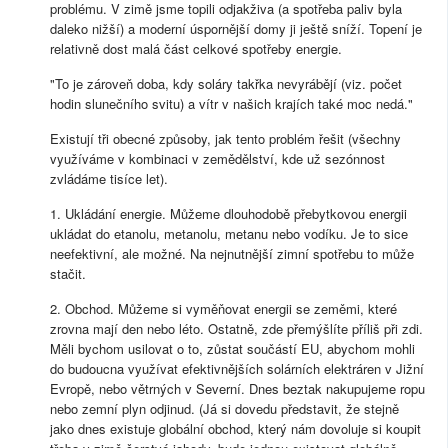
problému. V zimě jsme topili odjakživa (a spotřeba paliv byla
daleko nižší) a moderní úspornější domy ji ještě sníží. Topení je
relativně dost malá část celkové spotřeby energie.
"To je zároveň doba, kdy soláry takřka nevyrábějí (viz. počet
hodin slunečního svitu) a vítr v našich krajích také moc nedá."
Existují tři obecné způsoby, jak tento problém řešit (všechny
využíváme v kombinaci v zemědělství, kde už sezónnost
zvládáme tisíce let).
1. Ukládání energie. Můžeme dlouhodobě přebytkovou energii
ukládat do etanolu, metanolu, metanu nebo vodíku. Je to sice
neefektivní, ale možné. Na nejnutnější zimní spotřebu to může
stačit.
2. Obchod. Můžeme si vyměňovat energii se zeměmi, které
zrovna mají den nebo léto. Ostatně, zde přemýšlíte příliš při zdi.
Měli bychom usilovat o to, zůstat součástí EU, abychom mohli
do budoucna využívat efektivnějších solárních elektráren v Jižní
Evropě, nebo větrných v Severní. Dnes beztak nakupujeme ropu
nebo zemní plyn odjinud. (Já si dovedu představit, že stejně
jako dnes existuje globální obchod, který nám dovoluje si koupit