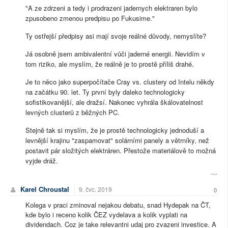
"A ze zdrzeni a tedy i prodrazeni jadernych elektraren bylo
zpusobeno zmenou predpisu po Fukusime."
Ty ostřejší předpisy asi mají svoje reálné důvody, nemyslíte?
Já osobně jsem ambivalentní vůči jaderné energii. Nevidím v
tom riziko, ale myslím, že reálně je to prostě příliš drahé.
Je to něco jako superpočítače Cray vs. clustery od Intelu někdy
na začátku 90. let. Ty první byly daleko technologicky
sofistikovanější, ale dražsí. Nakonec vyhrála škálovatelnost
levných clusterů z běžných PC.
Stejně tak si myslím, že je prostě technologicky jednoduší a
levnější krajinu "zaspamovat" solárními panely a větrníky, než
postavit pár složitých elektráren. Přestože materiálově to možná
vyjde dráž.
Karel Chroustal
9. čvc. 2019
0
Kolega v praci zminoval nejakou debatu, snad Hydepak na ČT,
kde bylo i receno kolik ČEZ vydelava a kolik vyplati na
dividendach. Coz je take relevantni udaj pro zvazeni investice. A