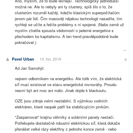
Ano, myslím, že to bude levnější. Technologicky jednodušší
možná ne. Ale to nebyly ani ty clustery, spíš šlo o to, že
clusterům rozuměl každý, kdežto klasickým superpočítačům
jenom pár lidí. Čím masověji nějakou technologii nasadíte, tím
rychleji se učíte a řešíte problémy s ní spojené. (Naše země už
myslím ztratila spousta vědomostí o jaderné energetice s
přechodem ke kapitalismu. A ten trend pravděpodobně bude
pokračovat.)
Pavel Urban
10. čvc. 2019
0
Ad Jan Samohýl:
nejsem odborníkem na energetiku. Ale tolik vím, že elektrická
síť musí existovat ve stavu energetické rovnováhy. Proudu
nesmí být ani moc ani málo. Jinak dojde k blackoutu.
OZE jsou zdroje velmi nestabilní. S výjimkou vodních
elektráren, které naopak patří ke stabilizujícím prvkům.
"Zaspamovat" krajinu větrníky a solárními panely nestačí.
Potřebujete dostatečně robustní elektrickou síť, která dokáže
přenášet velké rázy elektřiny z jednoho konce země - nebo