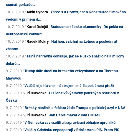
scénář gorbačo...
10. 7. 2019 /
Albín Sybera
, aneb Konstrukce filmového
Three’s a Crowd
vědomí v přímém d...
10. 7. 2019 /
Karel Dolejší
Budoucnost české ekonomiky: Do pekla na
neuropatické kobyle?
10. 7. 2019 /
Radek Mokrý
Haj hou, všichni na Letnou a poslední ať
zhasne
10. 7. 2019 /
Tajná nahrávka odhaluje, jak se Rusko snažilo nalít miliony
dolarů ...
9. 7. 2019 /
Trump dále útočí na britského velvyslance a na Theresu
Mayovou
9. 7. 2019 /
Vzdělání je hlavním nástrojem, má-li společnost přežít
9. 7. 2019 /
Jiří Hlavenka
O šílenství výstavby jaderných reaktorů v
Česku
9. 7. 2019 /
Britský násilník a fašista žádá Trumpa o politický azyl v USA
9. 7. 2019 /
Jiří Hlavenka
Jak Babiš makal v tom Bruseli
9. 7. 2019 /
V Německu zavraždili ultrapravičáci obhájce uprchlíků
9. 7. 2019 /
Voliči v Gdaňsku nepodporují vládní stranu PiS. Proto PiS