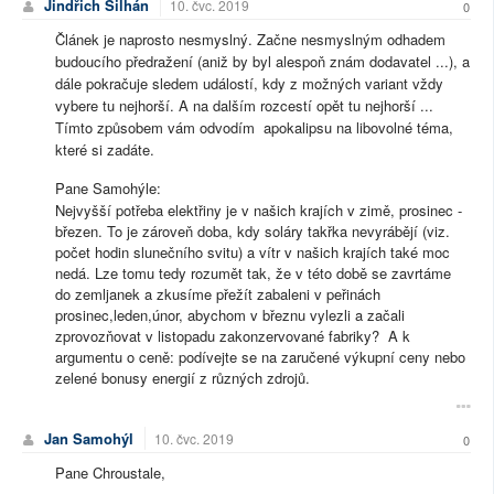
Jindřich Šilhán
10. čvc. 2019
0
Článek je naprosto nesmyslný. Začne nesmyslným odhadem
budoucího předražení (aniž by byl alespoň znám dodavatel ...), a
dále pokračuje sledem událostí, kdy z možných variant vždy
vybere tu nejhorší. A na dalším rozcestí opět tu nejhorší ...
Tímto způsobem vám odvodím apokalipsu na libovolné téma,
které si zadáte.
Pane Samohýle:
Nejvyšší potřeba elektřiny je v našich krajích v zimě, prosinec -
březen. To je zároveň doba, kdy soláry takřka nevyrábějí (viz.
počet hodin slunečního svitu) a vítr v našich krajích také moc
nedá. Lze tomu tedy rozumět tak, že v této době se zavrtáme
do zemljanek a zkusíme přežít zabaleni v peřinách
prosinec,leden,únor, abychom v březnu vylezli a začali
zprovozňovat v listopadu zakonzervované fabriky? A k
argumentu o ceně: podívejte se na zaručené výkupní ceny nebo
zelené bonusy energií z různých zdrojů.
Jan Samohýl
10. čvc. 2019
0
Pane Chroustale,