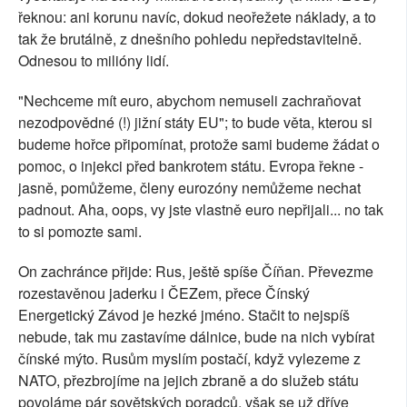
řeknou: ani korunu navíc, dokud neořežete náklady, a to
tak že brutálně, z dnešního pohledu nepředstavitelně.
Odnesou to milióny lidí.
"Nechceme mít euro, abychom nemuseli zachraňovat
nezodpovědné (!) jižní státy EU"; to bude věta, kterou si
budeme hořce připomínat, protože sami budeme žádat o
pomoc, o injekci před bankrotem státu. Evropa řekne -
jasně, pomůžeme, členy eurozóny nemůžeme nechat
padnout. Aha, oops, vy jste vlastně euro nepřijali... no tak
to si pomozte sami.
On zachránce přijde: Rus, ještě spíše Číňan. Převezme
rozestavěnou jaderku i ČEZem, přece Čínský
Energetický Závod je hezké jméno. Stačit to nejspíš
nebude, tak mu zastavíme dálnice, bude na nich vybírat
čínské mýto. Rusům myslím postačí, když vylezeme z
NATO, přezbrojíme na jejich zbraně a do služeb státu
povoláme pár sovětských poradců, však se už dříve