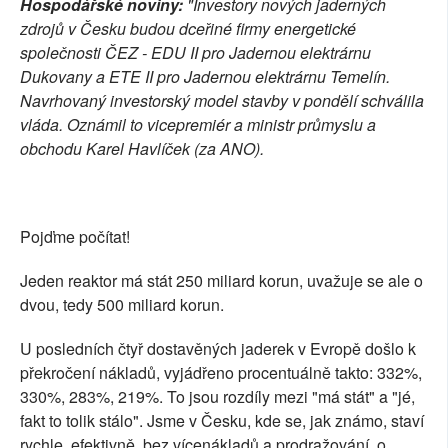
Hospodářské noviny:
"Investory nových jaderných
SOCIÁLNÍ SÍTĚ
zdrojů v Česku budou dceřiné firmy energetické
společnosti ČEZ - EDU II pro Jadernou elektrárnu
RUBRIKY
Dukovany a ETE II pro Jadernou elektrárnu Temelín.
Navrhovaný investorský model stavby v pondělí schválila
PLNÁ VERZE STRÁNEK
vláda. Oznámil to vicepremiér a ministr průmyslu a
obchodu Karel Havlíček (za ANO).
Pojďme počítat!
Jeden reaktor má stát 250 miliard korun, uvažuje se ale o
dvou, tedy 500 miliard korun.
U posledních čtyř dostavěných jaderek v Evropě došlo k
překročení nákladů, vyjádřeno procentuálně takto: 332%,
330%, 283%, 219%. To jsou rozdíly mezi "má stát" a "jé,
fakt to tolik stálo". Jsme v Česku, kde se, jak známo, staví
rychle, efektivně, bez vícenákladů a prodražování, o