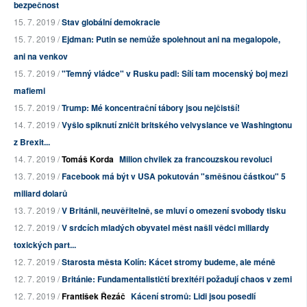
bezpečnost
15. 7. 2019 /
Stav globální demokracie
15. 7. 2019 /
Ejdman: Putin se nemůže spolehnout ani na megalopole,
ani na venkov
15. 7. 2019 /
"Temný vládce" v Rusku padl: Sílí tam mocenský boj mezi
mafiemi
15. 7. 2019 /
Trump: Mé koncentrační tábory jsou nejčistší!
14. 7. 2019 /
Vyšlo spiknutí zničit britského velvyslance ve Washingtonu
z Brexit...
14. 7. 2019 /
Tomáš Korda
Milion chvilek za francouzskou revoluci
13. 7. 2019 /
Facebook má být v USA pokutován "směšnou částkou" 5
miliard dolarů
13. 7. 2019 /
V Británii, neuvěřitelně, se mluví o omezení svobody tisku
12. 7. 2019 /
V srdcích mladých obyvatel měst našli vědci miliardy
toxických part...
12. 7. 2019 /
Starosta města Kolín: Kácet stromy budeme, ale méně
12. 7. 2019 /
Británie: Fundamentalističtí brexitéři požadují chaos v zemi
12. 7. 2019 /
František Řezáč
Kácení stromů: Lidi jsou posedlí