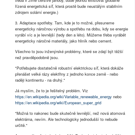
třeba v zimě čerstvé jahody, bude jednou existovat globálně
řízená energetická síť, která prostě bude neustálým stabilním
zdrojem solární energie.)
3. Adaptace spotřeby. Tam, kde je to možné, přesuneme
energeticky náročnou výrobu a spotřebu na dobu, kdy se energie
vyrábí víc a je levnější (tedy den a léto). Můžeme třeba vyrábět
energeticky náročné materiály, jako hliník nebo cement.
Všechno to jsou inženýrské problémy, které se zdají být těžší
než pravděpodobně jsou.
"Potřebujete dostatečně robustní elektrickou síť, která dokáže
přenášet velké rázy elektřiny z jednoho konce země - nebo
raději kontinentu - na druhý."
Já myslím, že to je řešitelný problém. Viz
https://en.wikipedia.org/wiki/Variable_renewable_energy
nebo
https://en.wikipedia.org/wiki/European_super_grid
"Možná to nakonec bude skutečně levnější, než nová atomová
elektrárna, nevím. Ale technologicky jednodušší to nebude
určitě."