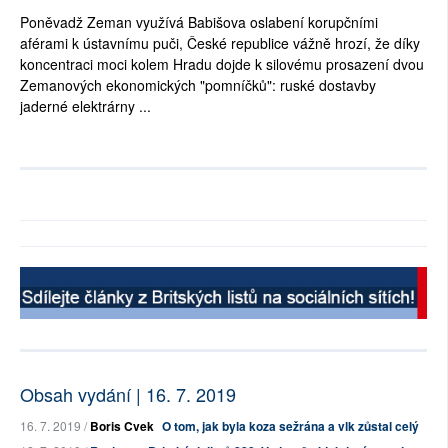
Poněvadž Zeman využívá Babišova oslabení korupčními
aférami k ústavnímu puči, České republice vážně hrozí, že díky
koncentraci moci kolem Hradu dojde k silovému prosazení dvou
Zemanových ekonomických "pomníčků": ruské dostavby
jaderné elektrárny ...
Obsah vydání | 16. 7. 2019
16. 7. 2019 /
Boris Cvek
O tom, jak byla koza sežrána a vlk zůstal celý