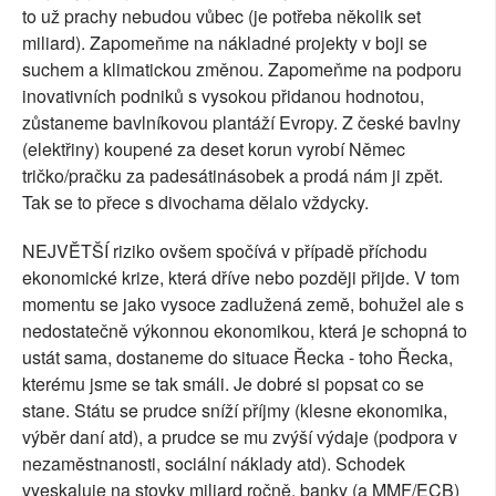
to už prachy nebudou vůbec (je potřeba několik set
miliard). Zapomeňme na nákladné projekty v boji se
suchem a klimatickou změnou. Zapomeňme na podporu
inovativních podniků s vysokou přidanou hodnotou,
zůstaneme bavlníkovou plantáží Evropy. Z české bavlny
(elektřiny) koupené za deset korun vyrobí Němec
tričko/pračku za padesátinásobek a prodá nám ji zpět.
Tak se to přece s divochama dělalo vždycky.
NEJVĚTŠÍ riziko ovšem spočívá v případě příchodu
ekonomické krize, která dříve nebo později přijde. V tom
momentu se jako vysoce zadlužená země, bohužel ale s
nedostatečně výkonnou ekonomikou, která je schopná to
ustát sama, dostaneme do situace Řecka - toho Řecka,
kterému jsme se tak smáli. Je dobré si popsat co se
stane. Státu se prudce sníží příjmy (klesne ekonomika,
výběr daní atd), a prudce se mu zvýší výdaje (podpora v
nezaměstnanosti, sociální náklady atd). Schodek
vyeskaluje na stovky miliard ročně, banky (a MMF/ECB)