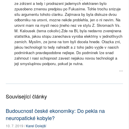
ze zdrzeni a tedy i prodrazeni jadernych elektraren bylo
zpusobeno zmenou predpisu po Fukusime. Tohle trochu snizuje
silu argumentu tohoto clanku. Zajimava by byla diskuze dvou
odborniku na urovni, mozne nekde problehla, jen o ni nevim. Na
urovni mam na mysli neco jineho nez ve stylu Z. Skromach Vs.
M. Kalousek (tema cokoliv).Zde na BL byla nedavno zverejnena
statistika, jakou stopu zanechava vyroba elektriny v jednotlivych
zemich. Myslim, ze jsme na tom byli docela hnede. Otazka zni,
jakou technologii to tedy nahradit a z toho jadro vyjde v nasich
podminkach pravdepodobne nejlepe. Do podminek lze snad
zahrnout i nasi schopnost zavest nejakou novou technologii a
jeji smysluplnou podporu, pokud je nutna.
Související články
Budoucnost české ekonomiky: Do pekla na
neuropatické kobyle?
10. 7. 2019 /
Karel Dolejší