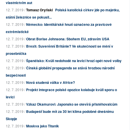
vlastnictvím aut
12. 7. 2019 /
Tomasz Oryński
Polská katolická církev jde po majetku,
státní železnice se pokusil...
12. 7. 2019 /
Německo: Identitářské hnutí označeno za pravicově
extrémistické
12. 7. 2019 /
Obrat Borise Johnsona: Sbohem EU, zdravím USA
12. 7. 2019 /
Brexit: Suverénní Británie? Ve skutečnosti se mění v
prosebníčka
12. 7. 2019 /
Španělsko: Kvůli nedohodě na levici hrozí opět nové volby
12. 7. 2019 /
Čínská globální propaganda se stává hrozbou národní
bezpečnosti
12. 7. 2019 /
Nová studená válka v Africe?
12. 7. 2019 /
Projekt integrace polské opozice kolabuje kvůli sporu o
levici
12. 7. 2019 /
Vzkaz Okamurovi: Japonsko se otevírá přistěhovalcům
12. 7. 2019 /
Budapešť bude mít za 30 let klima podobné dnešnímu
Skopje
12. 7. 2019 /
Moskva jako Titanik