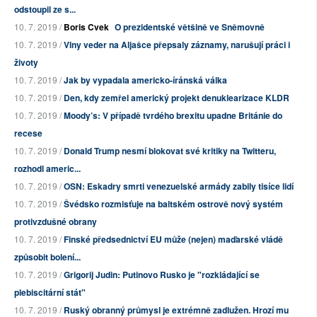
odstoupil ze s...
10. 7. 2019 /
Boris Cvek
O prezidentské většině ve Sněmovně
10. 7. 2019 /
Vlny veder na Aljašce přepsaly záznamy, narušují práci i
životy
10. 7. 2019 /
Jak by vypadala americko-íránská válka
10. 7. 2019 /
Den, kdy zemřel americký projekt denuklearizace KLDR
10. 7. 2019 /
Moody’s: V případě tvrdého brexitu upadne Británie do
recese
10. 7. 2019 /
Donald Trump nesmí blokovat své kritiky na Twitteru,
rozhodl americ...
10. 7. 2019 /
OSN: Eskadry smrti venezuelské armády zabily tisíce lidí
10. 7. 2019 /
Švédsko rozmisťuje na baltském ostrově nový systém
protivzdušné obrany
10. 7. 2019 /
Finské předsednictví EU může (nejen) maďarské vládě
způsobit bolení...
10. 7. 2019 /
Grigorij Judin: Putinovo Rusko je "rozkládající se
plebiscitární stát"
10. 7. 2019 /
Ruský obranný průmysl je extrémně zadlužen. Hrozí mu