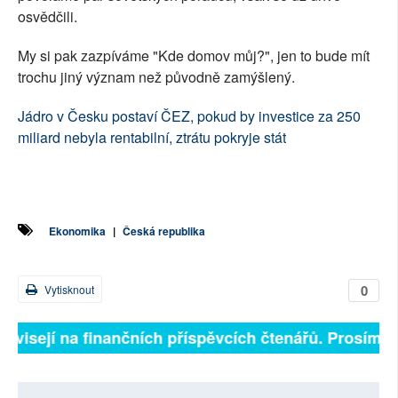
osvědčili.
My si pak zazpíváme "Kde domov můj?", jen to bude mít
trochu jiný význam než původně zamýšlený.
Jádro v Česku postaví ČEZ, pokud by investice za 250
miliard nebyla rentabilní, ztrátu pokryje stát
Ekonomika
|
Česká republika
0
Vytisknout
ávisejí na finančních příspěvcích čtenářů. Prosíme, př