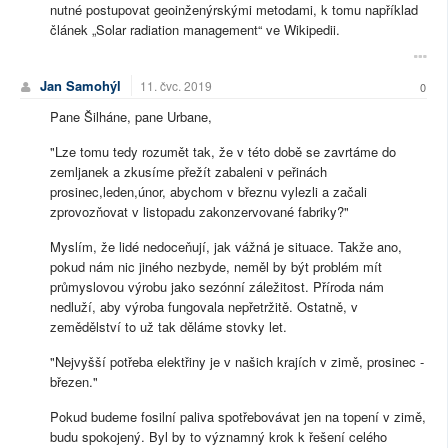
nutné postupovat geoinženýrskými metodami, k tomu například
článek „Solar radiation management“ ve Wikipedii.
Jan Samohýl
11. čvc. 2019
0
Pane Šilháne, pane Urbane,
"Lze tomu tedy rozumět tak, že v této době se zavrtáme do
zemljanek a zkusíme přežít zabaleni v peřinách
prosinec,leden,únor, abychom v březnu vylezli a začali
zprovozňovat v listopadu zakonzervované fabriky?"
Myslím, že lidé nedoceňují, jak vážná je situace. Takže ano,
pokud nám nic jiného nezbyde, neměl by být problém mít
průmyslovou výrobu jako sezónní záležitost. Příroda nám
nedluží, aby výroba fungovala nepřetržitě. Ostatně, v
zemědělství to už tak děláme stovky let.
"Nejvyšší potřeba elektřiny je v našich krajích v zimě, prosinec -
březen."
Pokud budeme fosilní paliva spotřebovávat jen na topení v zimě,
budu spokojený. Byl by to významný krok k řešení celého