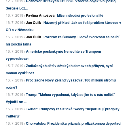
12. 7. 2019 /
Rozhovor Britských listů 228. Vzdorně objektivní postoj
Sergeje Loz...
16. 7. 2019 /
Pavlína Antošová
Mlžení škodící profesionalitě
16. 7. 2019 /
Jan Čulík
Názorný příklad: Jak se řeší problém kůrovce v
ČR a v Německu
15. 7. 2019 /
Jan Čulík
Pozdrav ze Šumavy. Lidové tvořivosti se nelíbí
historická fakta
16. 7. 2019 /
Americké poslankyně: Nenechte se Trumpem
vyprovokovat
15. 7. 2019 /
Zadlužených dětí v dětských domovech přibývá, nyní
mohou využít bez...
16. 7. 2019 /
Proč začne Nový Zéland vysazovat 100 milionů stromů
ročně?
16. 7. 2019 /
Trump: "Mohou vypadnout, když se jim to u nás nelíbí."
Vyjádřil se ...
15. 7. 2019 /
Twitter: Trumpovy rasistické tweety "neporušují předpisy
Twitteru"
16. 7. 2019 /
Chorvatsko: Prezidentka přiznala protizákonnou deportaci