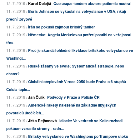
12. 7. 2019 /
Karel Dolejší
Quo usque tandem abutere patientia nostra!
11. 7. 2019 /
Boris Johnson se vykašlal na velvyslance v USA, říkají
přední toryové
11. 7. 2019 /
Írán se pokusil zajmout britský tanker
11. 7. 2019 /
Německo: Angelu Merkelovou potřetí postihl na veřejnosti
třes
11. 7. 2019 /
Proč je skandál ohledně likvidace britského velvyslance ve
Washingt...
11. 7. 2019 /
Ruské zásahy ve světě: Systematická strategie, nebo
chaos?
11. 7. 2019 /
Globální oteplování: V roce 2050 bude Praha o 6 stupňů
Celsia teple...
11. 7. 2019 /
Jan Čulík
Podvody v Praze a Policie ČR
11. 7. 2019 /
Americké rakety nalezené na základně libyjských
povstalců útočících...
11. 7. 2019 /
Jitka Rejhonová
Idiocie: Ve vedrech se Kolín rozhodl
pokácet vzrostlé stromy - radn...
10. 7. 2019 /
Britský velvyslanec ve Washingtonu po Trumpově útoku