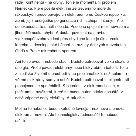
raději kontinentu - na druhý. Tohle je momentální problém
Německa, které posílá elektřinu ze Severního moře do
rakouských přečerpávajících elektráren přes Českou republiku.
Zemi, jejíž energetiku po generace řídili schopní inženýři. Ale
donekonečna to stačit nebude. Podobné spojení mezi severem a
jihem Německa chybí. A dostat povolení na stavbu
vyskonapěťového vedení přes obydlené kraje je úkol, vedle
kterého je developerské běhání za razítky českých stavebních
úřadů v Praze rekreačním sportem.
Ani tohle ovšem nebude stačit. Budete potřebovat velká úložiště
energie. Přečerpávací elektrárny nebo bloky obřích baterií. To je
z hlediska životního prostředí více problematické, než solární a
větrné elektrárny samy o sobě. Budete potřebovat inteligentní síť
propojenou se spotřebiteli. S bateriemi v elektromobilech, s
pračkami a myčkami, které se budou automaticky spouštět v
době záporné ceny elektřiny. A tak dále.
Možná to nakonec bude skutečně levnější, než nová atomová
elektrárna, nevím. Ale technologicky jednodušší to nebude
určitě.