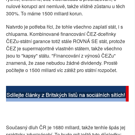
nulové korupci ani nemluvě, takže vlídně zůstanu u těch
300%. To máme 1500 miliard korun.
Natvrdo je potřeba říci, že tohle všechno zaplatí stát, i s
chlupama. Kombinované financování ČEZ-dceřinky
ČEZu-státní garance totiž stále ROVNÁ SE stát, protože
ČEZ je supermajoritně vlastněn státem, takže všechno
jsou to "kapsy" státu. "Financování z výnosů ČEZu"
znamená, že zase nebudou žádné dividendy. Prostě
počítejte o 1500 miliard víc zátěž pro státní rozpočet.
Současný dluh ČR je 1680 miliard, takže tenhle špás jej
prakticky zdvojnásobí. To bude mít ještě tyto důsledky: