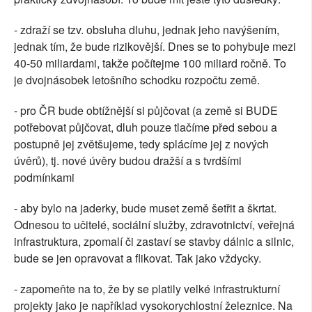
- zdraží se tzv. obsluha dluhu, jednak jeho navýšením,
jednak tím, že bude rizikovější. Dnes se to pohybuje mezi
40-50 miliardami, takže počítejme 100 miliard ročně. To
je dvojnásobek letošního schodku rozpočtu země.
- pro ČR bude obtížnější si půjčovat (a země si BUDE
potřebovat půjčovat, dluh pouze tlačíme před sebou a
postupně jej zvětšujeme, tedy splácíme jej z nových
úvěrů), tj. nové úvěry budou dražší a s tvrdšími
podmínkami
- aby bylo na jaderky, bude muset země šetřit a škrtat.
Odnesou to učitelé, sociální služby, zdravotnictví, veřejná
infrastruktura, zpomalí či zastaví se stavby dálnic a silnic,
bude se jen opravovat a flikovat. Tak jako vždycky.
- zapomeňte na to, že by se platily velké infrastrukturní
projekty jako je například vysokorychlostní železnice. Na