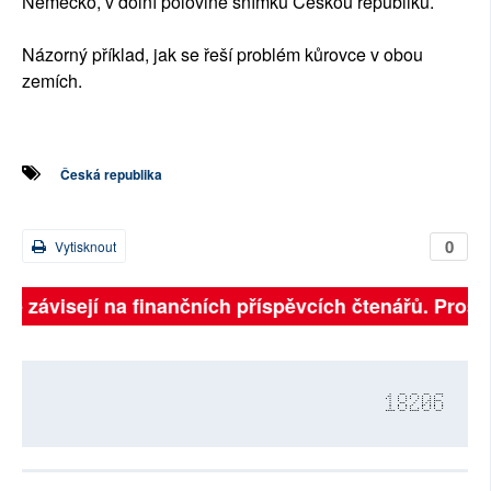
Německo, v dolní polovině snímku Českou republiku.
Názorný příklad, jak se řeší problém kůrovce v obou
zemích.
Česká republika
0
Vytisknout
lně závisejí na finančních příspěvcích čtenářů. Prosím
18206