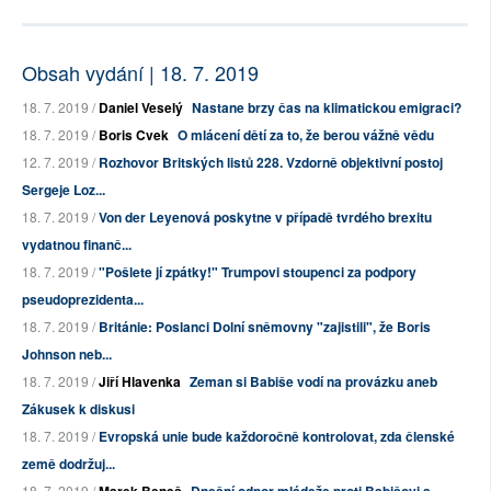
Obsah vydání | 18. 7. 2019
18. 7. 2019 /
Daniel Veselý
Nastane brzy čas na klimatickou emigraci?
18. 7. 2019 /
Boris Cvek
O mlácení dětí za to, že berou vážně vědu
12. 7. 2019 /
Rozhovor Britských listů 228. Vzdorně objektivní postoj
Sergeje Loz...
18. 7. 2019 /
Von der Leyenová poskytne v případě tvrdého brexitu
vydatnou finanč...
18. 7. 2019 /
"Pošlete jí zpátky!" Trumpovi stoupenci za podpory
pseudoprezidenta...
18. 7. 2019 /
Británie: Poslanci Dolní sněmovny "zajistili", že Boris
Johnson neb...
18. 7. 2019 /
Jiří Hlavenka
Zeman si Babiše vodí na provázku aneb
Zákusek k diskusi
18. 7. 2019 /
Evropská unie bude každoročně kontrolovat, zda členské
země dodržuj...
18. 7. 2019 /
Marek Beneš
Dnešní odpor mládeže proti Babišovi a