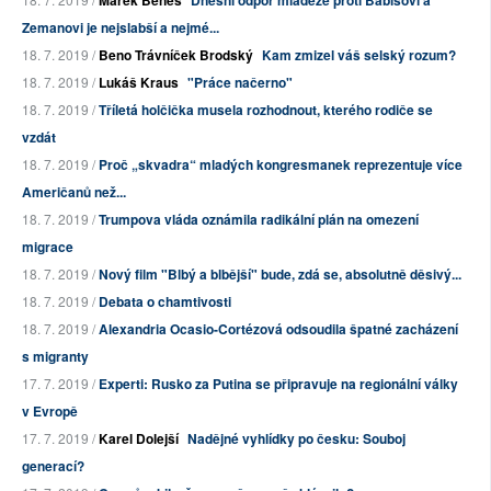
Zemanovi je nejslabší a nejmé...
18. 7. 2019 /
Beno Trávníček Brodský
Kam zmizel váš selský rozum?
18. 7. 2019 /
Lukáš Kraus
"Práce načerno"
18. 7. 2019 /
Tříletá holčička musela rozhodnout, kterého rodiče se
vzdát
18. 7. 2019 /
Proč „skvadra“ mladých kongresmanek reprezentuje více
Američanů než...
18. 7. 2019 /
Trumpova vláda oznámila radikální plán na omezení
migrace
18. 7. 2019 /
Nový film "Blbý a blbější" bude, zdá se, absolutně děsivý...
18. 7. 2019 /
Debata o chamtivosti
18. 7. 2019 /
Alexandria Ocasio-Cortézová odsoudila špatné zacházení
s migranty
17. 7. 2019 /
Experti: Rusko za Putina se připravuje na regionální války
v Evropě
17. 7. 2019 /
Karel Dolejší
Nadějné vyhlídky po česku: Souboj
generací?