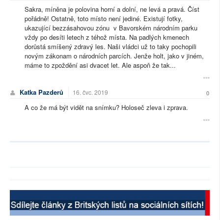
Sakra, míněna je polovina horní a dolní, ne levá a pravá. Číst
pořádně! Ostatně, toto místo není jediné. Existují fotky,
ukazující bezzásahovou zónu v Bavorském národním parku
vždy po desíti letech z téhož místa. Na padlých kmenech
dorůstá smíšený zdravý les. Naši vládci už to taky pochopili
novým zákonam o národních parcích. Jenže holt, jako v jiném,
máme to zpoždění asi dvacet let. Ale aspoň že tak...
Katka Pazderů
16. čvc. 2019
0
A co že má být vidět na snímku? Holoseč zleva i zprava.