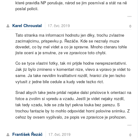
které pravidla NP porušuje, národ se jim posmíval a stát na ně
poslal policii.
Karel Chroustal
17. čvc. 2019
0
Tato stranka ma informacni hodnotu jen diky, trochu zvlastne
zacimajicimu, prispevku p. Řezáče. Kde se neznaly muze
dovedet, co by mel videt a co je spravne. Mnoho ctenaru tohle
jiste oceni a je smutne, ze ve zpravicce toto chybi.
Co se tyce vlastni fotky, tak mi prijde hodne nereprezentativni.
Jak jiz bylo zmineno v komentari nize, vlevo a vpravo je videt to
same. Ja take nevidim kvalitativni rozdil, hranici zle jen tezko
vytusit z jedne bile cedule a kudy vede tezko rict.
Snad abych take jeste pridal nejake dalsi prislovce k orientaci na
fotce a zvolim si vpredu a vzadu. Jestli je videt nejaky rozdil,
tak tedy vzadu, kde se zda byt pekna louka bez parezu. S
trochou fantazie by to mohlo odpovidat horni polovine snimku. Z
cehoz by ovsem vyplivalo, ze popis ve zpravicce je prohozen.
František Řezáč
17. čvc. 2019
0