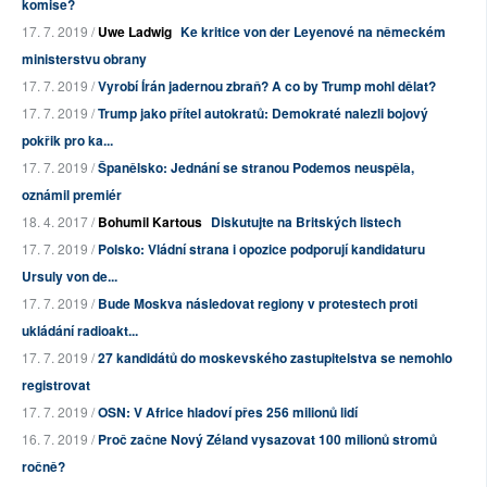
komise?
17. 7. 2019 /
Uwe Ladwig
Ke kritice von der Leyenové na německém
ministerstvu obrany
17. 7. 2019 /
Vyrobí Írán jadernou zbraň? A co by Trump mohl dělat?
17. 7. 2019 /
Trump jako přítel autokratů: Demokraté nalezli bojový
pokřik pro ka...
17. 7. 2019 /
Španělsko: Jednání se stranou Podemos neuspěla,
oznámil premiér
18. 4. 2017 /
Bohumil Kartous
Diskutujte na Britských listech
17. 7. 2019 /
Polsko: Vládní strana i opozice podporují kandidaturu
Ursuly von de...
17. 7. 2019 /
Bude Moskva následovat regiony v protestech proti
ukládání radioakt...
17. 7. 2019 /
27 kandidátů do moskevského zastupitelstva se nemohlo
registrovat
17. 7. 2019 /
OSN: V Africe hladoví přes 256 milionů lidí
16. 7. 2019 /
Proč začne Nový Zéland vysazovat 100 milionů stromů
ročně?