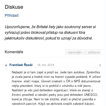
Diskuse
Přihlásit
Upozorňujeme, že Britské listy jako soukromý server si
vyhrazují právo blokovat přístup na diskusní fóra
jakémukoliv diskutérovi, pokud to uznají za důvodné.
Komentáře
nejnovější
oblíbené
František Řezáč
18. čvc. 2019
0
Nejlepší je si tam zajet a projít se. Jede tam autobus. Zprávička
je zcela jasná a hodně míst na hranici vypadá podobně. K určení
hranice stačí mapa. Úroveň znalostí v ČR o NPŠ dokumentoval
nejlíp prezident, který si to prohlíd z vrtulníku a měl jasno.
Naštěstí je věc pod dohledem organizací, které se starají o
životní prostředí a národní parky jsou pod dohledem UNESCO,
které je zřizuje. Není to tak složité, stačí si přečíst pravidla o
národních parcích. Když se aktivisté snažili zabránit kácení,