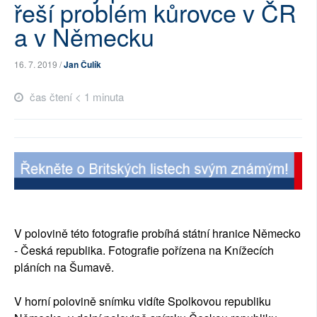
řeší problém kůrovce v ČR
SOCIÁLNÍ SÍTĚ
a v Německu
RUBRIKY
16. 7. 2019 /
Jan Čulík
PLNÁ VERZE STRÁNEK
čas čtení < 1 minuta
V polovině této fotografie probíhá státní hranice Německo
- Česká republika. Fotografie pořízena na Knížecích
pláních na Šumavě.
V horní polovině snímku vidíte Spolkovou republiku