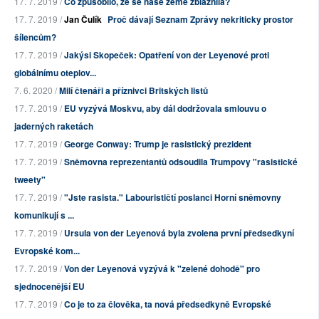
17. 7. 2019 /
Co způsobilo, že se naše země zbláznila?
17. 7. 2019 /
Jan Čulík
Proč dávají Seznam Zprávy nekriticky prostor
šílencům?
17. 7. 2019 /
Jakýsi Skopeček: Opatření von der Leyenové proti
globálnímu oteplov...
7. 6. 2020 /
Milí čtenáři a příznivci Britských listů
17. 7. 2019 /
EU vyzývá Moskvu, aby dál dodržovala smlouvu o
jaderných raketách
17. 7. 2019 /
George Conway: Trump je rasistický prezident
17. 7. 2019 /
Sněmovna reprezentantů odsoudila Trumpovy "rasistické
tweety"
17. 7. 2019 /
"Jste rasista." Labourističtí poslanci Horní sněmovny
komunikují s ...
17. 7. 2019 /
Ursula von der Leyenová byla zvolena první předsedkyní
Evropské kom...
17. 7. 2019 /
Von der Leyenová vyzývá k "zelené dohodě" pro
sjednocenější EU
17. 7. 2019 /
Co je to za člověka, ta nová předsedkyně Evropské