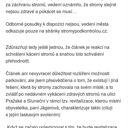
za záchranu stromů, vedení oznámilo, že stromy stejně
nejsou zdravé a pokácet se musí…
Odborné posudky k dispozici nejsou, vedení města
odkazuje pouze na stránky stromypodkontrolou.cz.
Zdůrazňuji tedy ještě jednou, že článek je reakcí na
schválení kácení stromů a snahou toto schválení
přehodnotit.
Článek ani nevyvracel důležitost rozšíření možnosti
parkování, ale jsem přesvědčena o tom, že existují i jiná
řešení, která by stromy zachovala na svém místě; a to
zvlášť po nedávném vykácení zdravých stromů na ulici
Pražské a Sluneční v rámci tzv. revitalizace, kterou místní
obyvatelka, paní Jägerová, charakterizuje takto (cituji
s jejím laskavým svolením):
„Když se začalo polemizovat s tím, že bude revitalizace,