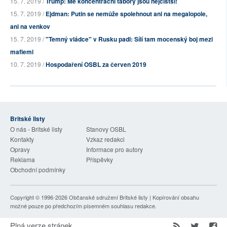
15. 7. 2019 /
Trump: Mé koncentrační tábory jsou nejčistší!
15. 7. 2019 /
Ejdman: Putin se nemůže spolehnout ani na megalopole,
ani na venkov
15. 7. 2019 /
"Temný vládce" v Rusku padl: Sílí tam mocenský boj mezi
mafiemi
10. 7. 2019 /
Hospodaření OSBL za červen 2019
Britské listy
O nás - Britské listy
Stanovy OSBL
Kontakty
Vzkaz redakci
Opravy
Informace pro autory
Reklama
Příspěvky
Obchodní podmínky
Copyright © 1996-2026
Občanské sdružení Britské listy
| Kopírování obsahu
možné pouze po předchozím písemném souhlasu redakce.
Plná verze stránek