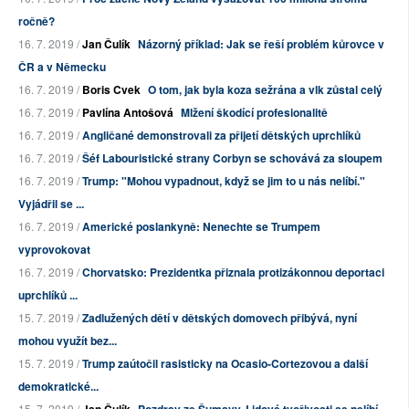
ročně?
16. 7. 2019 /
Jan Čulík
Názorný příklad: Jak se řeší problém kůrovce v
ČR a v Německu
16. 7. 2019 /
Boris Cvek
O tom, jak byla koza sežrána a vlk zůstal celý
16. 7. 2019 /
Pavlína Antošová
Mlžení škodící profesionalitě
16. 7. 2019 /
Angličané demonstrovali za přijetí dětských uprchlíků
16. 7. 2019 /
Šéf Labouristické strany Corbyn se schovává za sloupem
16. 7. 2019 /
Trump: "Mohou vypadnout, když se jim to u nás nelíbí."
Vyjádřil se ...
16. 7. 2019 /
Americké poslankyně: Nenechte se Trumpem
vyprovokovat
16. 7. 2019 /
Chorvatsko: Prezidentka přiznala protizákonnou deportaci
uprchlíků ...
15. 7. 2019 /
Zadlužených dětí v dětských domovech přibývá, nyní
mohou využít bez...
15. 7. 2019 /
Trump zaútočil rasisticky na Ocasio-Cortezovou a další
demokratické...
15. 7. 2019 /