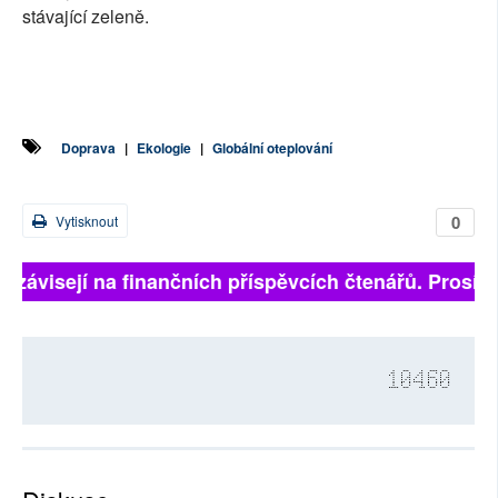
stávající zeleně.
Doprava
|
Ekologie
|
Globální oteplování
0
Vytisknout
ě závisejí na finančních příspěvcích čtenářů. Prosíme,
10460