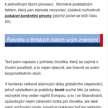
k jednotlivým fázím procesu).
Nicméně podstatným
faktem, který pan starosta nevyvrací, zůstává rozhodnutí
pokácet konkrétní stromy
(jejichž počet se blíží číslu
20).
Text jsem napsala z pohledu člověka, který se zajímá o
životní prostředí, a to nejen obecně, ale hlavně ve svém
bezprostředním okolí.
V kontextu celkové alarmující doby globálního oteplování,
jehož výsledkem je prakticky
šesté
suché léto za sebou,
nezvyklé vlny veder napříč Evropou, a to i ve Skandinávii,
způsobující nejen zdravotní rizika pro člověka, ale také
např. snižování úrody, považuji pokácení byť jen jednoho