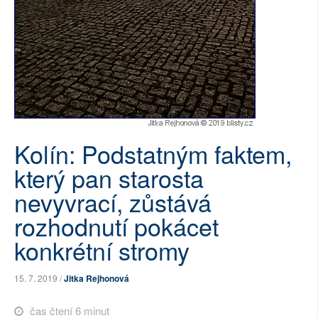
SOCIÁLNÍ SÍTĚ
RUBRIKY
PLNÁ VERZE STRÁNEK
Kolín: Podstatným faktem,
který pan starosta
nevyvrací, zůstává
rozhodnutí pokácet
konkrétní stromy
15. 7. 2019 /
Jitka Rejhonová
čas čtení 6 minut