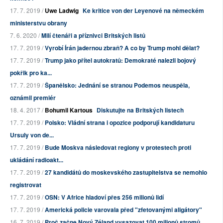
17. 7. 2019 /
Uwe Ladwig
Ke kritice von der Leyenové na německém
ministerstvu obrany
7. 6. 2020 /
Milí čtenáři a příznivci Britských listů
17. 7. 2019 /
Vyrobí Írán jadernou zbraň? A co by Trump mohl dělat?
17. 7. 2019 /
Trump jako přítel autokratů: Demokraté nalezli bojový
pokřik pro ka...
17. 7. 2019 /
Španělsko: Jednání se stranou Podemos neuspěla,
oznámil premiér
18. 4. 2017 /
Bohumil Kartous
Diskutujte na Britských listech
17. 7. 2019 /
Polsko: Vládní strana i opozice podporují kandidaturu
Ursuly von de...
17. 7. 2019 /
Bude Moskva následovat regiony v protestech proti
ukládání radioakt...
17. 7. 2019 /
27 kandidátů do moskevského zastupitelstva se nemohlo
registrovat
17. 7. 2019 /
OSN: V Africe hladoví přes 256 milionů lidí
17. 7. 2019 /
Americká policie varovala před "zfetovanými aligátory"
16. 7. 2019 /
Proč začne Nový Zéland vysazovat 100 milionů stromů