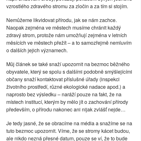
vzrostlého zdravého stromu za zločin a za tím si stojím.
Nemůžeme likvidovat přírodu, jak se nám zachce.
Naopak zejména ve městech musíme chránit každý
zdravý strom, protože nám umožňují zejména v letních
měsících ve městech přežít – a to samozřejmě nemluvím
o dalších jejich významech.
Můj článek se také snaží upozornit na bezmoc běžného
obyvatele, který se spolu s dalšími podobně smýšlejícími
občany snaží kontaktovat příslušné úřady (inspekci
životního prostředí, různé ekologické nadace apod.) a
naprosto bez výsledku – naráží pouze na fakt, že na
místech institucí, kterým by mělo jít o zachování přírody
především, o přírodu nakonec ani nijak zvlášť nejde…
Je tedy jasné, že se obracíme na média a snažíme se na
tuto bezmoc upozornit. Víme, že se stromy kácet budou,
ale nikdo nezná přesné datum, pouze se ví, že to bude