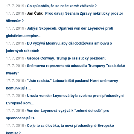
17. 7. 2019 /
Co způsobilo, že se naše země zbláznila?
17. 7. 2019 /
Jan Čulík
Proč dávají Seznam Zprávy nekriticky prostor
šílencům?
17. 7. 2019 /
Jakýsi Skopeček: Opatření von der Leyenové proti
globálnímu oteplov...
17. 7. 2019 /
EU vyzývá Moskvu, aby dál dodržovala smlouvu o
jaderných raketách
17. 7. 2019 /
George Conway: Trump je rasistický prezident
17. 7. 2019 /
Sněmovna reprezentantů odsoudila Trumpovy "rasistické
tweety"
17. 7. 2019 /
"Jste rasista." Labourističtí poslanci Horní sněmovny
komunikují s ...
17. 7. 2019 /
Ursula von der Leyenová byla zvolena první předsedkyní
Evropské kom...
17. 7. 2019 /
Von der Leyenová vyzývá k "zelené dohodě" pro
sjednocenější EU
17. 7. 2019 /
Co je to za člověka, ta nová předsedkyně Evropské
komise?