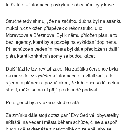
teď v létě – informace poskytnuté občanům byly kusé.
Stručně tedy shrnuji, že na začátku dubna byl na stránku
mukolin.cz vložen příspěvek o
rekonstrukci
ulic
Moravcova a Březinova. Byl k němu přiložen plán, a to
bez legendy, která byla později na vyžádání doplněna.
Při schůzce s vedením města byl dále předložen i další
plán, které konkrétní stromy se budou kácet.
Další fází je tzv.
revitalizace
. Na začátku července byla
na mukolin.cz vyvěšena informace o revitalizaci, a to
s jedním plánem a poznámkou, že kdo chce vidět celou
studii, může se na ni přijít po dohodě podívat.
Po urgenci byla vložena studie celá.
Za zmínku dále stojí dotaz paní Evy Šedivé, obyvatelky
sídliště, na vedení města během schůze, či se alespoň
budou dělat drenáže z parkoviště do zeleně, aby se