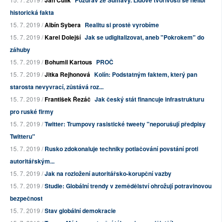
Jan Čulík
Pozdrav ze Šumavy. Lidové tvořivosti se nelíbí
historická fakta
15. 7. 2019 /
Albín Sybera
Realitu si prostě vyrobíme
15. 7. 2019 /
Karel Dolejší
Jak se udigitalizovat, aneb "Pokrokem" do
záhuby
15. 7. 2019 /
Bohumil Kartous
PROČ
15. 7. 2019 /
Jitka Rejhonová
Kolín: Podstatným faktem, který pan
starosta nevyvrací, zůstává roz...
15. 7. 2019 /
František Řezáč
Jak český stát financuje infrastrukturu
pro ruské firmy
15. 7. 2019 /
Twitter: Trumpovy rasistické tweety "neporušují předpisy
Twitteru"
15. 7. 2019 /
Rusko zdokonaluje techniky potlačování povstání proti
autoritářským...
15. 7. 2019 /
Jak na rozložení autoritářsko-korupční vazby
15. 7. 2019 /
Studie: Globální trendy v zemědělství ohrožují potravinovou
bezpečnost
15. 7. 2019 /
Stav globální demokracie