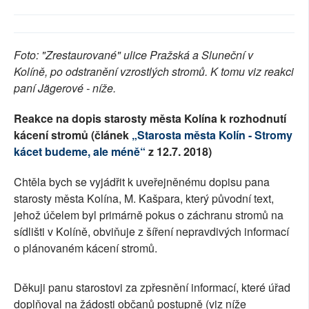
Foto: "Zrestaurované" ulice Pražská a Sluneční v
Kolíně, po odstranění vzrostlých stromů. K tomu viz reakci
paní Jägerové - níže.
Reakce na dopis starosty města Kolína k rozhodnutí
kácení stromů (článek
„Starosta města Kolín - Stromy
kácet budeme, ale méně“
z 12.7. 2018)
Chtěla bych se vyjádřit k uveřejněnému dopisu pana
starosty města Kolína, M. Kašpara, který původní text,
jehož účelem byl primárně pokus o záchranu stromů na
sídlišti v Kolíně, obviňuje z šíření nepravdivých informací
o plánovaném kácení stromů.
Děkuji panu starostovi za zpřesnění informací, které úřad
doplňoval na žádosti občanů postupně (viz níže