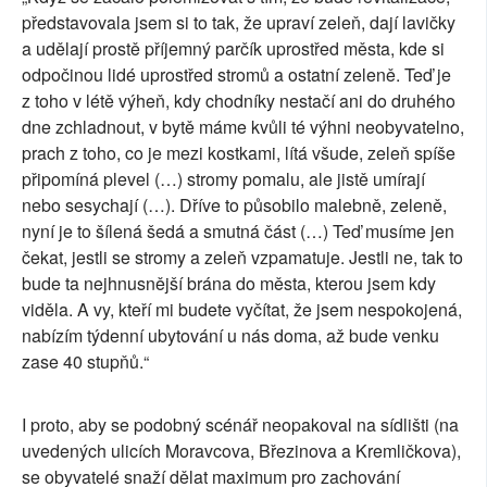
představovala jsem si to tak, že upraví zeleň, dají lavičky
a udělají prostě příjemný parčík uprostřed města, kde si
odpočinou lidé uprostřed stromů a ostatní zeleně. Teď je
z toho v létě výheň, kdy chodníky nestačí ani do druhého
dne zchladnout, v bytě máme kvůli té výhni neobyvatelno,
prach z toho, co je mezi kostkami, lítá všude, zeleň spíše
připomíná plevel (…) stromy pomalu, ale jistě umírají
nebo sesychají (…). Dříve to působilo malebně, zeleně,
nyní je to šílená šedá a smutná část (…) Teď musíme jen
čekat, jestli se stromy a zeleň vzpamatuje. Jestli ne, tak to
bude ta nejhnusnější brána do města, kterou jsem kdy
viděla. A vy, kteří mi budete vyčítat, že jsem nespokojená,
nabízím týdenní ubytování u nás doma, až bude venku
zase 40 stupňů.“
I proto, aby se podobný scénář neopakoval na sídlišti (na
uvedených ulicích Moravcova, Březinova a Kremličkova),
se obyvatelé snaží dělat maximum pro zachování