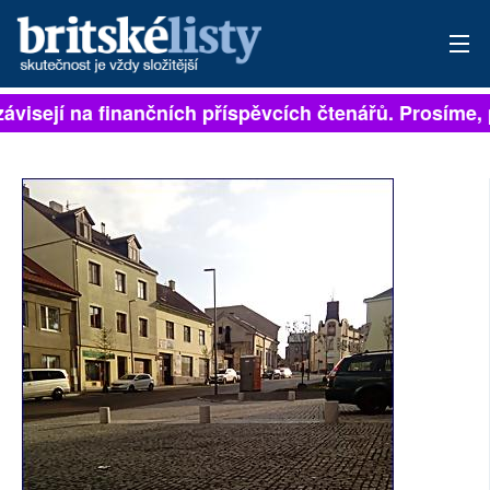
ávisejí na finančních příspěvcích čtenářů. Prosíme, př
PŘIHLÁSIT
AKTUÁLNÍ VYDÁNÍ
ARCHIV
ROZHOVORY
TÉMATA
NEJČTENĚJŠÍ ZA 7 DNÍ
AUTOŘI
PŘÍSPĚVKY NA PROVOZ