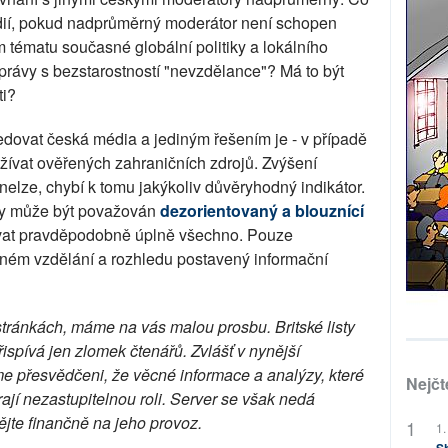
dií, pokud nadprůměrný moderátor není schopen
 tématu současné globální politiky a lokálního
zprávy s bezstarostností "nevzdělance"? Má to být
ti?
dovat česká média a jediným řešením je - v případě
žívat ověřených zahraničních zdrojů. Zvýšení
elze, chybí k tomu jakýkoliv důvěryhodný indikátor.
iky může být považován
dezorientovaný a blouznící
vat pravděpodobně úplně všechno. Pouze
tečném vzdělání a rozhledu postavený informační
stránkách, máme na vás malou prosbu. Britské listy
přispívá jen zlomek čtenářů. Zvlášť v nynější
sme přesvědčeni, že věcné informace a analýzy, které
Nejčt
rají nezastupitelnou roli. Server se však nedá
jte finančně na jeho provoz.
1.