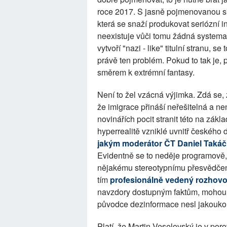
roce 2017. S jasně pojmenovanou sk
která se snaží produkovat seriózní i
neexistuje vůči tomu žádná systemat
vytvoří "nazi - like" titulní stranu, 
právě ten problém. Pokud to tak je, 
směrem k extrémní fantasy.
Není to žel vzácná výjimka. Zdá se, 
že imigrace přináší neřešitelná a n
novinářích pocit stranit této na zá
hyperrealitě vzniklé uvnitř českého 
jakým moderátor ČT Daniel Takáč 
Evidentně se to neděje programově,
nějakému stereotypnímu přesvědče
tím
profesionálně vedený rozhovo
navzdory dostupným faktům, mohou m
původce dezinformace nesl jakouko
Platí, že Martin Veselovský je v po