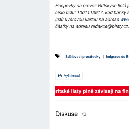
Příspěvky na provoz Britských listů
číslo účtu: 1001113917, kód banky 
listů úvěrovou kartou na adrese
www
částky na adresu redakce@blisty.cz
Sdělovací prostředky
|
Imigrace do 
Vytisknout
Britské listy plně závisejí na f
Diskuse