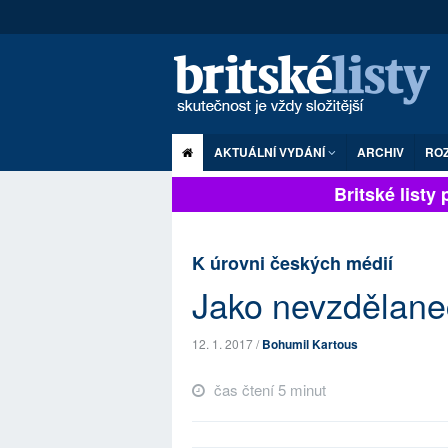
AKTUÁLNÍ VYDÁNÍ
ARCHIV
RO
Britské listy pl
K úrovni českých médií
Jako nevzdělanec
12. 1. 2017 /
Bohumil Kartous
čas čtení 5 minut