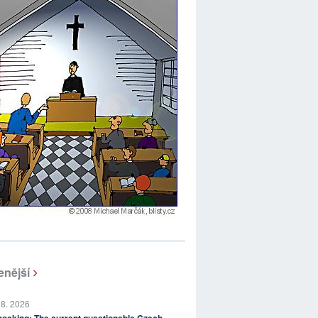
enější
 8. 2026