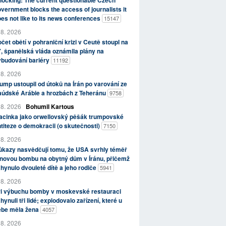
ocking: The current questionable Czech
vernment blocks the access of journalists it
es not like to its news conferences
15147
 8. 2026
čet obětí v pohraniční krizi v Ceutě stoupl na
, španělská vláda oznámila plány na
ybudování bariéry
11192
 8. 2026
ump ustoupil od útoků na Írán po varování ze
aúdské Arábie a hrozbách z Teheránu
9758
 8. 2026
Bohumil Kartous
acinka jako orwellovský pěšák trumpovské
titeze o demokracii (o skutečnosti)
7150
 8. 2026
kazy nasvědčují tomu, že USA svrhly téměř
novou bombu na obytný dům v Íránu, přičemž
hynulo dvouleté dítě a jeho rodiče
5941
 8. 2026
ři výbuchu bomby v moskevské restauraci
hynuli tři lidé; explodovalo zařízení, které u
ebe měla žena
4057
 8. 2026