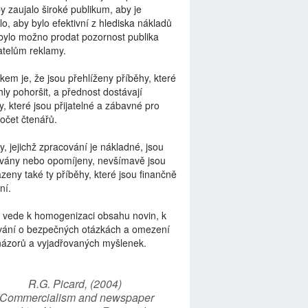
by zaujalo široké publikum, aby je
lo, aby bylo efektivní z hlediska nákladů
bylo možno prodat pozornost publika
telům reklamy.
kem je, že jsou přehlíženy příběhy, které
ly pohoršit, a přednost dostávají
y, které jsou přijatelné a zábavné pro
počet čtenářů.
y, jejichž zpracování je nákladné, jsou
vány nebo opomíjeny, nevšímavě jsou
zeny také ty příběhy, které jsou finančně
ní.
 vede k homogenizaci obsahu novin, k
vání o bezpečných otázkách a omezení
názorů a vyjadřovaných myšlenek.
R.G. Picard, (2004)
“Commercialism and newspaper