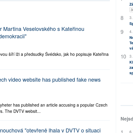
Zá
3
3.
S
4.
nejnovější
oblíbené
No
Te
vá
3.
Kl
za
s
r Martina Veselovského s Kateřinou
demokracii"
vou šíří lži a předsudky Švédsko, jak ho popisuje Kateřina
Nejsd
6.