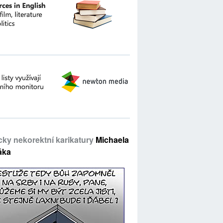
icky nekorektní karikatury
Michaela
áka