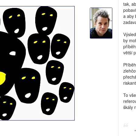
tak, a
pobavi
a aby 
zadava
Výsled
by moh
příběh
větší 
Příběh
zlehčo
přechá
riskant
To vše
refero
škály 