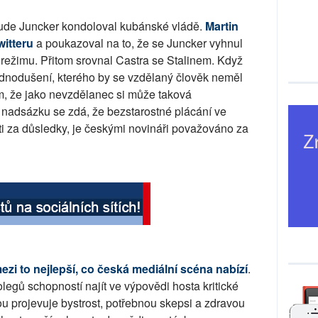
aude Juncker kondoloval kubánské vládě.
Martin
witteru
a poukazoval na to, že se Juncker vyhnul
režimu. Přitom srovnal Castra se Stalinem. Když
ednodušení, kterého by se vzdělaný člověk neměl
m, že jako nevzdělanec si může taková
u nadsázku se zdá, že bezstarostné plácání ve
i za důsledky, je českými novináři považováno za
zi to nejlepší, co česká mediální scéna nabízí
.
legů schopností najít ve výpovědi hosta kritické
ou projevuje bystrost, potřebnou skepsi a zdravou