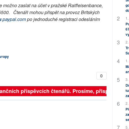
Sh
 je možno zaslat na účet v pražské Raiffeisenbance,
go
do
5500. Čtenáři mohou přispět na provoz Britských
1.
.paypal.com
po jednoduché registraci odesláním
Po
.
67
v
2.
Tr
S
Evropy
1.
M
an
0
3.
Dů
inančních příspěvcích čtenářů. Prosíme, přispějte. ➥
tu
za
2.
P
za
s
5.