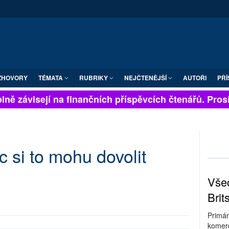
ZHOVORY
TÉMATA
RUBRIKY
NEJČTENĚJŠÍ
AUTOŘI
PŘÍ
ně závisejí na finančních příspěvcích čtenářů. Prosíme
 si to mohu dovolit
Všec
Brit
Primár
komerc