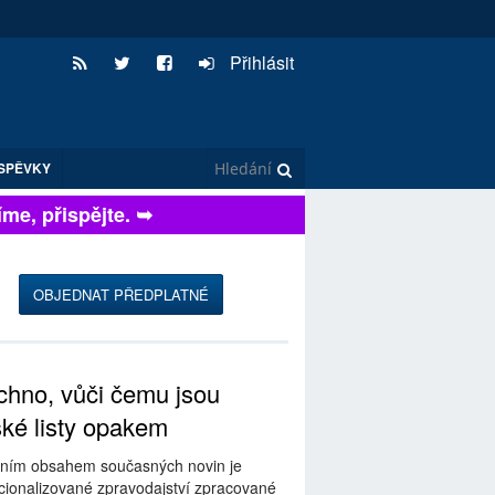
Přihlásit
SPĚVKY
, přispějte. ➥
OBJEDNAT PŘEDPLATNÉ
hno, vůči čemu jsou
ské listy opakem
ním obsahem současných novin je
ionalizované zpravodajství zpracované