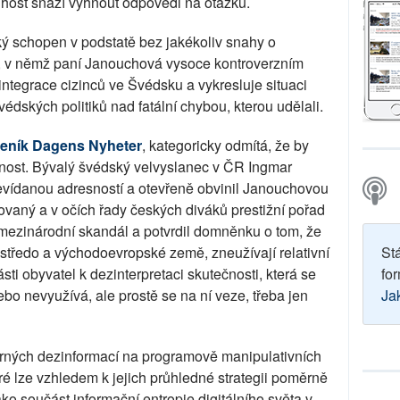
 host snaží vyhnout odpovědi na otázku.
vský schopen v podstatě bez jakékoliv snahy o
 v němž paní Janouchová vysoce kontroverzním
ntegrace cizinců ve Švédsku a vykresluje situaci
édských politiků nad fatální chybou, kterou udělali.
deník Dagens Nyheter
, kategoricky odmítá, že by
nost. Bývalý švédský velvyslanec v ČR Ingmar
evídanou adresností a otevřeně obvinil Janouchovou
ovaný a v očích řady českých diváků prestižní pořad
ezinárodní skandál a potvrdil domněnku o tom, že
 středo a východoevropské země, zneužívají relativní
St
ásti obyvatel k dezinterpretaci skutečnosti, která se
for
ebo nevyužívá, ale prostě se na ní veze, třeba jen
Ja
ěrných dezinformací na programově manipulativních
eré lze vzhledem k jejich průhledné strategii poměrně
ako součást informační entropie digitálního světa v