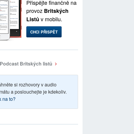
Přispějte finančně na
provoz
Britských
v mobilu.
Listů
CHCI PŘISPĚT
Podcast Britských listů
áhněte si rozhovory v audio
mátu a poslouchejte je kdekoliv.
k na to?