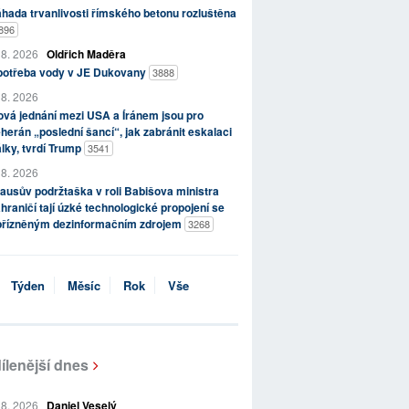
hada trvanlivosti římského betonu rozluštěna
896
 8. 2026
Oldřich Maděra
potřeba vody v JE Dukovany
3888
 8. 2026
vá jednání mezi USA a Íránem jsou pro
herán „poslední šancí“, jak zabránit eskalaci
lky, tvrdí Trump
3541
 8. 2026
ausův podržtaška v roli Babišova ministra
hraničí tají úzké technologické propojení se
přízněným dezinformačním zdrojem
3268
Týden
Měsíc
Rok
Vše
ílenější dnes
 8. 2026
Daniel Veselý