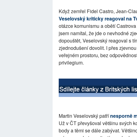
Když zemřel Fidel Castro, Jean-Cl
Veselovský kriticky reagoval na T
otázce komunismu a obětí Castrova 
jsem namítal, že jde o nevhodné zj
dopouštět, Veselovský reagoval s tí
zjednodušení dovolit. I přes zjevno
veřejném prostoru, bez odpovědnost
privilegium.
Martin Veselovský patří
nesporně me
Už v ČT převyšoval většinu svých ko
body a těmi se dále zabývat. Většin