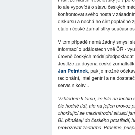
to ale vypovídá o stavu českých mé
konfrontovat svého hosta v zásadním
diskursu a nechá ho šířit poplašné 
etalon české žurnalistiky současnos
V tom případě nemá žádný smysl sle
informací o událostech vně ČR - vyu
úrovně českých médií předpokládat n
Jestliže za doyena české žurnalist
Jan Petránek
, pak je možné očeká
racionální, inteligentní a na dosta
servis nikoliv...
Vzhledem k tomu, že jste na těchto 
čte hodně lidí, ale na jejich provoz 
zhoršující se mezinárodní situaci j
BL přinášejí do českého prostředí, h
provozovat zadarmo. Prosíme, přispě