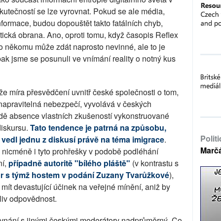
utečností se lze vyrovnat. Pokud se ale média,
nformace, budou dopouštět takto fatálních chyb,
ická obrana. Ano, oproti tomu, když časopis Reflex
se to někomu může zdát naprosto nevinné, ale to je
pak jsme se posunuli ve vnímání reality o notný kus
že míra přesvědčení uvnitř české společnosti o tom,
enapravitelná nebezpečí, vyvolává v českých
kladě absence vlastních zkušeností vykonstruované
diskursu.
Tato tendence je patrná na způsobu,
Polit
vedl jednu z diskusí právě na téma imigrace
.
Marč
 nicméně i tyto prohřešky v podobě podléhání
ní,
případně autoritě "bílého pláště"
(v kontrastu s
r s týmž hostem v podání Zuzany Tvarůžkové
),
ít devastující účinek na veřejné mínění, aniž by
liv odpovědnost.
rovnání s jinými českými moderátory nadprůměrný. Co