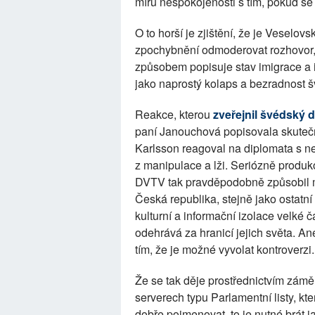
míru nespokojenosti s tím, pokud se
O to horší je zjištění, že je Veselo
zpochybnění odmoderovat rozhovor,
způsobem popisuje stav imigrace a i
jako naprostý kolaps a bezradnost šv
Reakce, kterou
zveřejnil švédský 
paní Janouchová popisovala skuteč
Karlsson reagoval na diplomata s n
z manipulace a lži. Seriózně produk
DVTV tak pravděpodobně způsobil m
Česká republika, stejně jako ostatní
kulturní a informační izolace velké č
odehrává za hranicí jejich světa. An
tím, že je možné vyvolat kontroverzi.
Že se tak děje prostřednictvím zám
serverech typu Parlamentní listy, kt
dobře pojmenovat, to je nutné brát j