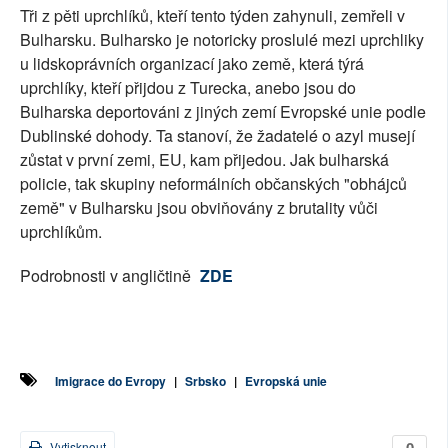
Tři z pěti uprchlíků, kteří tento týden zahynuli, zemřeli v
Bulharsku. Bulharsko je notoricky proslulé mezi uprchliky
u lidskoprávních organizací jako země, která týrá
uprchlíky, kteří přijdou z Turecka, anebo jsou do
Bulharska deportováni z jiných zemí Evropské unie podle
Dublinské dohody. Ta stanoví, že žadatelé o azyl musejí
zůstat v první zemi, EU, kam přijedou. Jak bulharská
policie, tak skupiny neformálních občanských "obhájců
země" v Bulharsku jsou obviňovány z brutality vůči
uprchlíkům.
Podrobnosti v angličtině
ZDE
Imigrace do Evropy
|
Srbsko
|
Evropská unie
0
Vytisknout