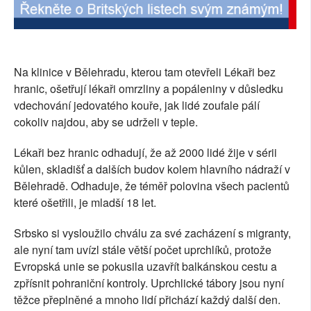
Na klinice v Bělehradu, kterou tam otevřeli Lékaři bez
hranic, ošetřují lékaři omrzliny a popáleniny v důsledku
vdechování jedovatého kouře, jak lidé zoufale pálí
cokoliv najdou, aby se udrželi v teple.
Lékaři bez hranic odhadují, že až 2000 lidé žije v sérii
kůlen, skladišť a dalších budov kolem hlavního nádraží v
Bělehradě. Odhaduje, že téměř polovina všech pacientů
které ošetřili, je mladší 18 let.
Srbsko si vysloužilo chválu za své zacházení s migranty,
ale nyní tam uvízl stále větší počet uprchlíků, protože
Evropská unie se pokusila uzavřít balkánskou cestu a
zpřísnit pohraniční kontroly. Uprchlické tábory jsou nyní
těžce přeplněné a mnoho lidí přichází každý další den.