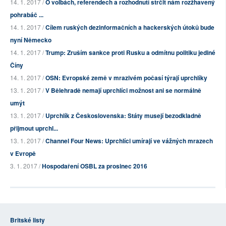
14. 1. 2017 /
O volbách, referendech a rozhodnutí strčit nám rozžhavený
pohrabáč ...
14. 1. 2017 /
Cílem ruských dezinformačních a hackerských útoků bude
nyní Německo
14. 1. 2017 /
Trump: Zruším sankce proti Rusku a odmítnu politiku jediné
Číny
14. 1. 2017 /
OSN: Evropské země v mrazivém počasí týrají uprchlíky
13. 1. 2017 /
V Bělehradě nemají uprchlíci možnost ani se normálně
umýt
13. 1. 2017 /
Uprchlík z Československa: Státy musejí bezodkladně
přijmout uprchl...
13. 1. 2017 /
Channel Four News: Uprchlíci umírají ve vážných mrazech
v Evropě
3. 1. 2017 /
Hospodaření OSBL za prosinec 2016
Britské listy