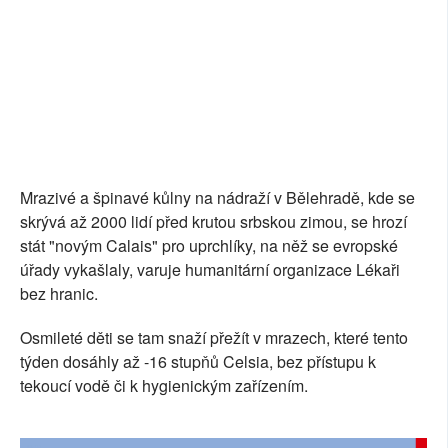
Mrazivé a špinavé kůlny na nádraží v Bělehradě, kde se
skrývá až 2000 lidí před krutou srbskou zimou, se hrozí
stát "novým Calais" pro uprchlíky, na něž se evropské
úřady vykašlaly, varuje humanitární organizace Lékaři
bez hranic.
Osmileté děti se tam snaží přežít v mrazech, které tento
týden dosáhly až -16 stupňů Celsia, bez přístupu k
tekoucí vodě či k hygienickým zařízením.