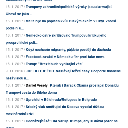
16. 1. 2017 /
Trumpovy zahraničněpolitické výroky jsou alarmující.
Chová se jako ...
16. 1. 2017 /
Malta bije na poplach kvůli ruským akcím v Libyi. Zhorší
podle ní u...
16. 1. 2017 /
Německo ostře zkritizovalo Trumpovu kritiku jeho
prouprchlické poli...
15. 1. 2017 /
Když nechcete migranty, půjdete později do důchodu
16. 1. 2017 /
Facebook zavádí v Německu filtr proti fake news
16. 1. 2017 /
Trump: "Brexit bude vynikající věc"
9. 11. 2016 /
JDE DO TUHÉHO. Nastávají těžké časy. Podpořte finančně
nezávislou n...
16. 1. 2017 /
Daniel Veselý
Kterak i Barack Obama prošlapal Donaldu
Trumpovi cestu do Bílého domu
16. 1. 2017 /
Uprchlíci v Bělehradu/Refugees in Belgrade
16. 1. 2017 /
Srbský vlak směřující do Kosova vyvolal těžkou
mezinárodní krizi
15. 1. 2017 /
Odcházející šéf CIA varuje Trumpa, aby si dával pozor na