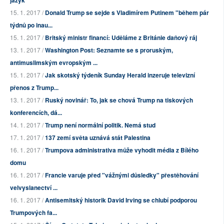
jazyk
15. 1. 2017 /
Donald Trump se sejde s Vladimírem Putinem "během pár
týdnů po inau...
15. 1. 2017 /
Britský ministr financí: Uděláme z Británie daňový ráj
13. 1. 2017 /
Washington Post: Seznamte se s proruským,
antimuslimským evropským ...
15. 1. 2017 /
Jak skotský týdeník Sunday Herald inzeruje televizní
přenos z Trump...
13. 1. 2017 /
Ruský novinář: To, jak se chová Trump na tiskových
konferencích, dá...
14. 1. 2017 /
Trump není normální politik. Nemá stud
17. 1. 2017 /
137 zemí světa uznává stát Palestina
16. 1. 2017 /
Trumpova administrativa může vyhodit média z Bílého
domu
16. 1. 2017 /
Francie varuje před "vážnými důsledky" přestěhování
velvyslanectví ...
16. 1. 2017 /
Antisemitský historik David Irving se chlubí podporou
Trumpových fa...