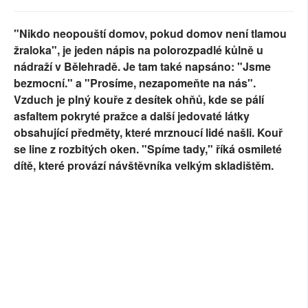
SOCIÁLNÍ SÍTĚ
"Nikdo neopouští domov, pokud domov není tlamou
RUBRIKY
žraloka", je jeden nápis na polorozpadlé kůlně u
nádraží v Bělehradě. Je tam také napsáno: "Jsme
PLNÁ VERZE STRÁNEK
bezmocní." a "Prosíme, nezapomeňte na nás".
Vzduch je plný kouře z desítek ohňů, kde se pálí
asfaltem pokryté pražce a další jedovaté látky
obsahující předměty, které mrznoucí lidé našli. Kouř
se line z rozbitých oken. "Spíme tady," říká osmileté
dítě, které provází návštěvníka velkým skladištěm.