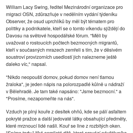
William Lacy Swing, ředitel Mezinárodní organizace pro
migraci OSN, zdůrazňuje v nedělním vydání týdeníku
Observer, že osud uprchlíků by měl být tématem pro
politiky a podnikatele, kteří se o tomto víkendu sjíždějí do
Davosu na světové hospodářské fórum. "Měli by
uvažovat o rostoucích počtech bezmocných migrantů,
kteří v současných mrazech zemřeli s tím, že v děsivém
soustroví provizorních usedlostí jich nalezneme ještě
daleko víc," napsal.
"Nikdo neopouští domov, pokud domov není tlamou
žraloka", je jeden nápis na polorozpadlé kůlně u nádraží
v Bělehradě. Je tam také napsáno: "Jsme bezmocní." a
"Prosíme, nezapomeňte na nás".
Vzduch je plný kouře z desítek ohňů, kde se pálí asfaltem
pokryté pražce a další jedovaté látky obsahující předměty,
které mrznoucí lidé našli. Kouř se line z rozbitých oken.
"Spíme tady," říká osmileté dítě, které provází návštěvníka