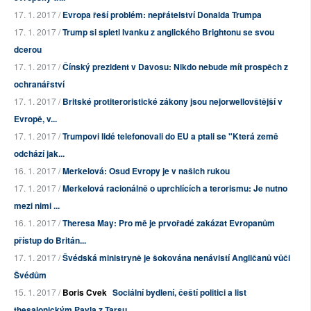
17. 1. 2017 /
Evropa řeší problém: nepřátelství Donalda Trumpa
17. 1. 2017 /
Trump si spletl Ivanku z anglického Brightonu se svou
dcerou
17. 1. 2017 /
Čínský prezident v Davosu: Nikdo nebude mít prospěch z
ochranářství
17. 1. 2017 /
Britské protiteroristické zákony jsou nejorwellovštější v
Evropě, v...
17. 1. 2017 /
Trumpovi lidé telefonovali do EU a ptali se "Která země
odchází jak...
16. 1. 2017 /
Merkelová: Osud Evropy je v našich rukou
17. 1. 2017 /
Merkelová racionálně o uprchlících a terorismu: Je nutno
mezi nimi ...
16. 1. 2017 /
Theresa May: Pro mě je prvořadé zakázat Evropanům
přístup do Britán...
17. 1. 2017 /
Švédská ministryně je šokována nenávistí Angličanů vůči
Švédům
15. 1. 2017 /
Boris Cvek
Sociální bydlení, čeští politici a list
thesalonickým Pavla z Tarsu