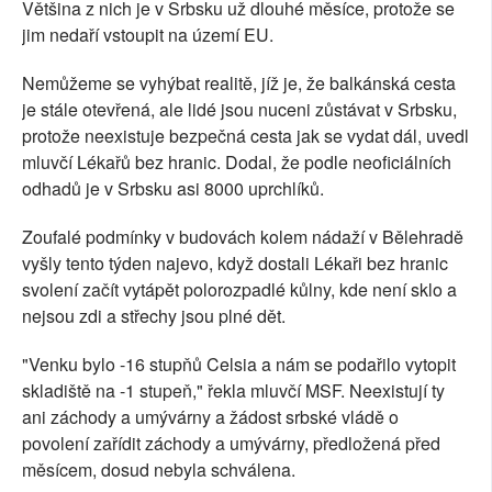
Většina z nich je v Srbsku už dlouhé měsíce, protože se
jim nedaří vstoupit na území EU.
Nemůžeme se vyhýbat realitě, jíž je, že balkánská cesta
je stále otevřená, ale lidé jsou nuceni zůstávat v Srbsku,
protože neexistuje bezpečná cesta jak se vydat dál, uvedl
mluvčí Lékařů bez hranic. Dodal, že podle neoficiálních
odhadů je v Srbsku asi 8000 uprchlíků.
Zoufalé podmínky v budovách kolem nádaží v Bělehradě
vyšly tento týden najevo, když dostali Lékaři bez hranic
svolení začít vytápět polorozpadlé kůlny, kde není sklo a
nejsou zdi a střechy jsou plné dět.
"Venku bylo -16 stupňů Celsia a nám se podařilo vytopit
skladiště na -1 stupeň," řekla mluvčí MSF. Neexistují ty
ani záchody a umývárny a žádost srbské vládě o
povolení zařídit záchody a umývárny, předložená před
měsícem, dosud nebyla schválena.