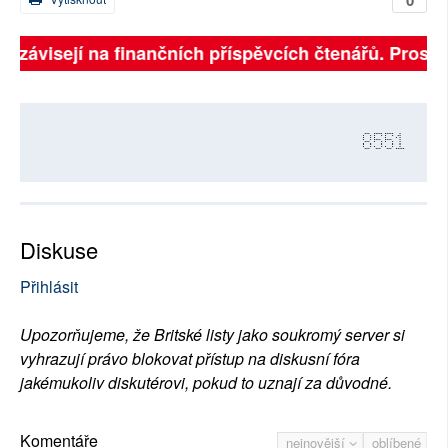
ně závisejí na finančních příspěvcích čtenářů. Prosíme
8551
Diskuse
Přihlásit
Upozorňujeme, že Britské listy jako soukromý server si
vyhrazují právo blokovat přístup na diskusní fóra
jakémukoliv diskutérovi, pokud to uznají za důvodné.
Komentáře
nejnovější
oblíbené