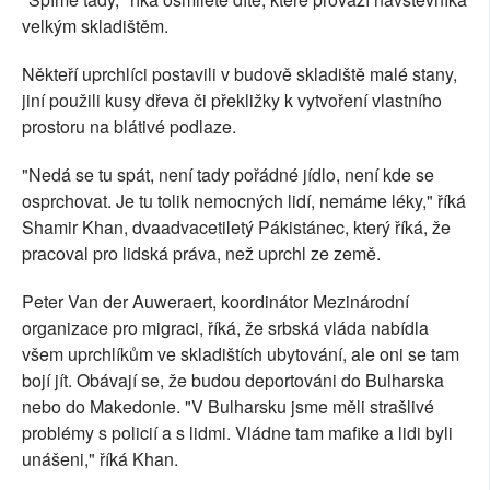
velkým skladištěm.
Někteří uprchlíci postavili v budově skladiště malé stany,
jiní použili kusy dřeva či překližky k vytvoření vlastního
prostoru na blátivé podlaze.
"Nedá se tu spát, není tady pořádné jídlo, není kde se
osprchovat. Je tu tolik nemocných lidí, nemáme léky," říká
Shamir Khan, dvaadvacetiletý Pákistánec, který říká, že
pracoval pro lidská práva, než uprchl ze země.
Peter Van der Auweraert, koordinátor Mezinárodní
organizace pro migraci, říká, že srbská vláda nabídla
všem uprchlíkům ve skladištích ubytování, ale oni se tam
bojí jít. Obávají se, že budou deportováni do Bulharska
nebo do Makedonie. "V Bulharsku jsme měli strašlivé
problémy s policií a s lidmi. Vládne tam mafike a lidi byli
unášeni," říká Khan.