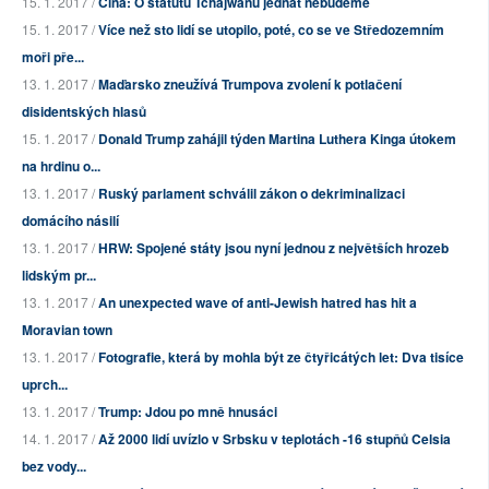
15. 1. 2017 /
Čína: O statutu Tchajwanu jednat nebudeme
15. 1. 2017 /
Více než sto lidí se utopilo, poté, co se ve Středozemním
moři pře...
13. 1. 2017 /
Maďarsko zneužívá Trumpova zvolení k potlačení
disidentských hlasů
15. 1. 2017 /
Donald Trump zahájil týden Martina Luthera Kinga útokem
na hrdinu o...
13. 1. 2017 /
Ruský parlament schválil zákon o dekriminalizaci
domácího násilí
13. 1. 2017 /
HRW: Spojené státy jsou nyní jednou z největších hrozeb
lidským pr...
13. 1. 2017 /
An unexpected wave of anti-Jewish hatred has hit a
Moravian town
13. 1. 2017 /
Fotografie, která by mohla být ze čtyřicátých let: Dva tisíce
uprch...
13. 1. 2017 /
Trump: Jdou po mně hnusáci
14. 1. 2017 /
Až 2000 lidí uvízlo v Srbsku v teplotách -16 stupňů Celsia
bez vody...