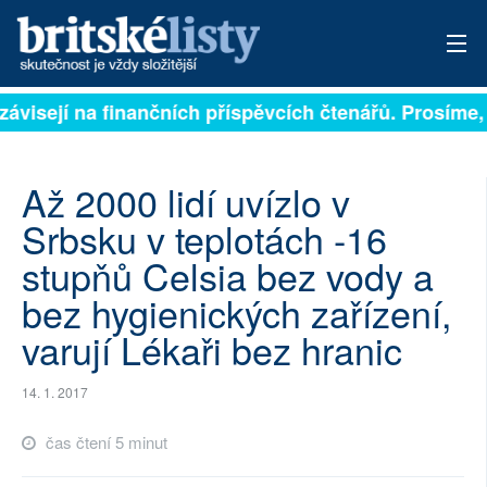
závisejí na finančních příspěvcích čtenářů. Prosíme, 
PŘIHLÁSIT
AKTUÁLNÍ VYDÁNÍ
Až 2000 lidí uvízlo v
ARCHIV
Srbsku v teplotách -16
stupňů Celsia bez vody a
ROZHOVORY
bez hygienických zařízení,
TÉMATA
varují Lékaři bez hranic
NEJČTENĚJŠÍ ZA 7 DNÍ
14. 1. 2017
AUTOŘI
čas čtení 5 minut
PŘÍSPĚVKY NA PROVOZ