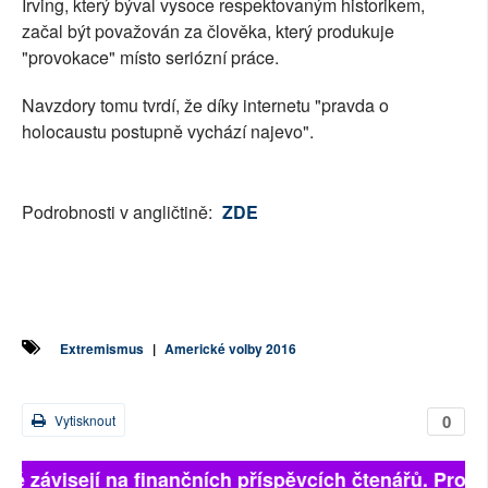
Irving, který býval vysoce respektovaným historikem,
začal být považován za člověka, který produkuje
"provokace" místo seriózní práce.
Navzdory tomu tvrdí, že díky internetu "pravda o
holocaustu postupně vychází najevo".
Podrobnosti v angličtině:
ZDE
Extremismus
|
Americké volby 2016
0
Vytisknout
lně závisejí na finančních příspěvcích čtenářů. Prosím