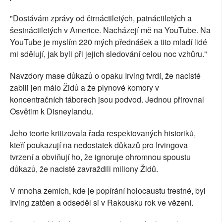
"Dostávám zprávy od čtrnáctiletých, patnáctiletých a
šestnáctiletých v Americe. Nacházejí mě na YouTube. Na
YouTube je myslím 220 mých přednášek a tito mladí lidé
mi sdělují, jak byli při jejich sledování celou noc vzhůru."
Navzdory mase důkazů o opaku Irving tvrdí, že nacisté
zabili jen málo Židů a že plynové komory v
koncentračních táborech jsou podvod. Jednou přirovnal
Osvětim k Disneylandu.
Jeho teorie kritizovala řada respektovaných historiků,
kteří poukazují na nedostatek důkazů pro Irvingova
tvrzení a obviňují ho, že ignoruje ohromnou spoustu
důkazů, že nacisté zavraždili miliony Židů.
V mnoha zemích, kde je popírání holocaustu trestné, byl
Irving zatčen a odseděl si v Rakousku rok ve vězení.