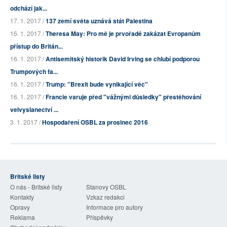
odchází jak...
17. 1. 2017 /
137 zemí světa uznává stát Palestina
16. 1. 2017 /
Theresa May: Pro mě je prvořadé zakázat Evropanům
přístup do Britán...
16. 1. 2017 /
Antisemitský historik David Irving se chlubí podporou
Trumpových fa...
16. 1. 2017 /
Trump: "Brexit bude vynikající věc"
16. 1. 2017 /
Francie varuje před "vážnými důsledky" přestěhování
velvyslanectví ...
3. 1. 2017 /
Hospodaření OSBL za prosinec 2016
Britské listy
O nás - Britské listy
Stanovy OSBL
Kontakty
Vzkaz redakci
Opravy
Informace pro autory
Reklama
Příspěvky