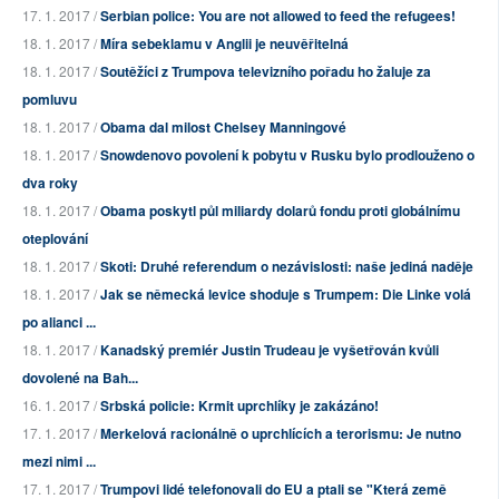
17. 1. 2017 /
Serbian police: You are not allowed to feed the refugees!
18. 1. 2017 /
Míra sebeklamu v Anglii je neuvěřitelná
18. 1. 2017 /
Soutěžíci z Trumpova televizního pořadu ho žaluje za
pomluvu
18. 1. 2017 /
Obama dal milost Chelsey Manningové
18. 1. 2017 /
Snowdenovo povolení k pobytu v Rusku bylo prodlouženo o
dva roky
18. 1. 2017 /
Obama poskytl půl miliardy dolarů fondu proti globálnímu
oteplování
18. 1. 2017 /
Skoti: Druhé referendum o nezávislosti: naše jediná naděje
18. 1. 2017 /
Jak se německá levice shoduje s Trumpem: Die Linke volá
po alianci ...
18. 1. 2017 /
Kanadský premiér Justin Trudeau je vyšetřován kvůli
dovolené na Bah...
16. 1. 2017 /
Srbská policie: Krmit uprchlíky je zakázáno!
17. 1. 2017 /
Merkelová racionálně o uprchlících a terorismu: Je nutno
mezi nimi ...
17. 1. 2017 /
Trumpovi lidé telefonovali do EU a ptali se "Která země