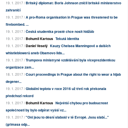
19. 1. 2017 /
Britský diplomat: Boris Johnson zničil britské ministerstvo
zahraničí
19. 1. 2017 /
A pro-Roma organisation in Prague was threatened to be
firebombed. ...
19. 1. 2017 /
Česká studentka prostě chce nosit hidžáb
19. 1. 2017 /
Bohumil Kartous
Tekutá identita
19. 1. 2017 /
Daniel Veselý
Kauzy Chelsea Manningové a dalších
whistleblowerů aneb Obamovo lids...
19. 1. 2017 /
Trumpova ministryně vzdělávání byla viceprezidentkou
organizace zam...
18. 1. 2017 /
Court proceedings in Prague about the right to wear a hijab
degener...
19. 1. 2017 /
Globální teplota v roce 2016 už třetí rok překonala
předchozí rekord
19. 1. 2017 /
Bohumil Kartous
Největší chybou pro budoucnost
společnosti by bylo odpírat vyšší vz...
19. 1. 2017 /
"Oni jsou to děsní slaboši v té Evropě. Jsou slabí..."
(grimasa odp...