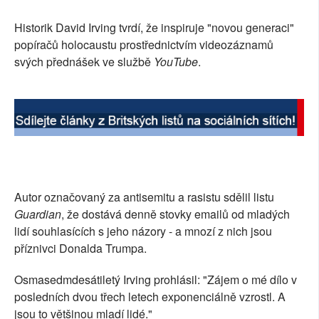
SOCIÁLNÍ SÍTĚ
Historik David Irving tvrdí, že inspiruje "novou generaci"
popíračů holocaustu prostřednictvím videozáznamů
RUBRIKY
svých přednášek ve službě
YouTube
.
PLNÁ VERZE STRÁNEK
Autor označovaný za antisemitu a rasistu sdělil listu
Guardian
, že dostává denně stovky emailů od mladých
lidí souhlasících s jeho názory - a mnozí z nich jsou
příznivci Donalda Trumpa.
Osmasedmdesátiletý Irving prohlásil: "Zájem o mé dílo v
posledních dvou třech letech exponenciálně vzrostl. A
jsou to většinou mladí lidé."