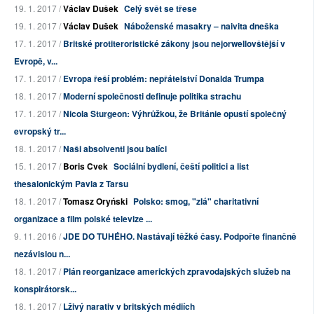
19. 1. 2017 /
Václav Dušek
Celý svět se třese
19. 1. 2017 /
Václav Dušek
Náboženské masakry – naivita dneška
17. 1. 2017 /
Britské protiteroristické zákony jsou nejorwellovštější v
Evropě, v...
17. 1. 2017 /
Evropa řeší problém: nepřátelství Donalda Trumpa
18. 1. 2017 /
Moderní společnosti definuje politika strachu
17. 1. 2017 /
Nicola Sturgeon: Výhrůžkou, že Británie opustí společný
evropský tr...
18. 1. 2017 /
Naši absolventi jsou balíci
15. 1. 2017 /
Boris Cvek
Sociální bydlení, čeští politici a list
thesalonickým Pavla z Tarsu
18. 1. 2017 /
Tomasz Oryński
Polsko: smog, "zlá" charitativní
organizace a film polské televize ...
9. 11. 2016 /
JDE DO TUHÉHO. Nastávají těžké časy. Podpořte finančně
nezávislou n...
18. 1. 2017 /
Plán reorganizace amerických zpravodajských služeb na
konspirátorsk...
18. 1. 2017 /
Lživý narativ v britských médiích