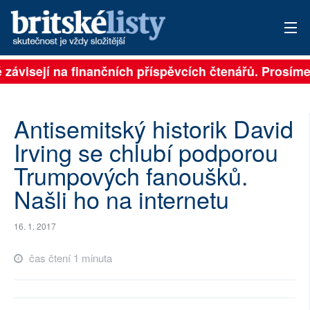
ě závisejí na finančních příspěvcích čtenářů. Prosíme,
PŘIHLÁSIT
AKTUÁLNÍ VYDÁNÍ
Antisemitský historik David
ARCHIV
Irving se chlubí podporou
Trumpových fanoušků.
ROZHOVORY
Našli ho na internetu
TÉMATA
16. 1. 2017
NEJČTENĚJŠÍ ZA 7 DNÍ
čas čtení 1 minuta
AUTOŘI
PŘÍSPĚVKY NA PROVOZ