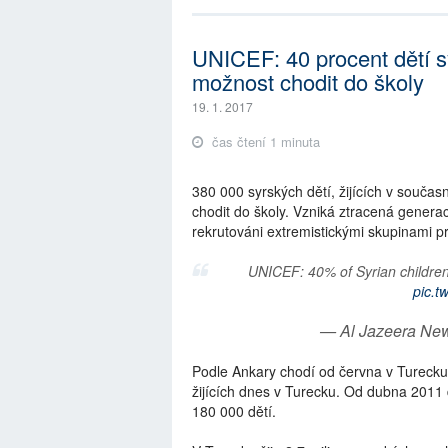
UNICEF: 40 procent dětí s
možnost chodit do školy
19. 1. 2017
čas čtení 1 minuta
380 000 syrských dětí, žijících v souča
chodit do školy. Vzniká ztracená generace
rekrutováni extremistickými skupinami pr
UNICEF: 40% of Syrian children
pic.
— Al Jazeera N
Podle Ankary chodí od června v Turecku d
žijících dnes v Turecku. Od dubna 2011
180 000 dětí.