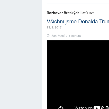
Rozhovor Britských listů 92:
Všichni jsme Donalda Tru
13. 1. 2017
čas čtení < 1 minuta