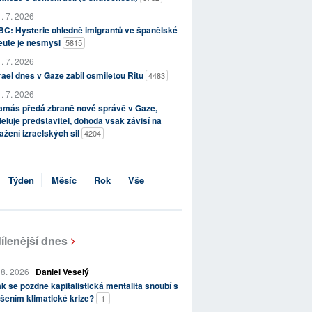
. 7. 2026
C: Hysterie ohledně imigrantů ve španělské
eutě je nesmysl
5815
. 7. 2026
rael dnes v Gaze zabil osmiletou Ritu
4483
. 7. 2026
amás předá zbraně nové správě v Gaze,
ěluje představitel, dohoda však závisí na
ažení izraelských sil
4204
Týden
Měsíc
Rok
Vše
ílenější dnes
 8. 2026
Daniel Veselý
k se pozdně kapitalistická mentalita snoubí s
šením klimatické krize?
1