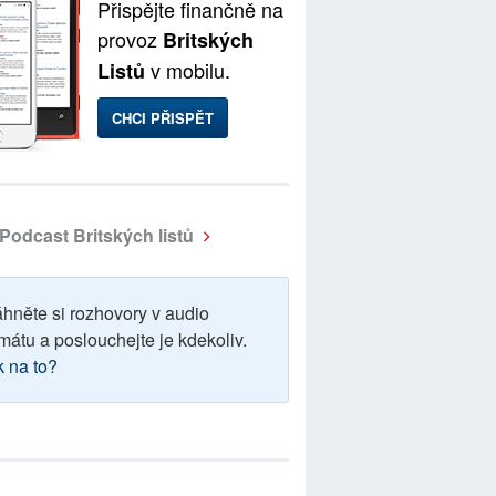
Přispějte finančně na
provoz
Britských
v mobilu.
Listů
CHCI PŘISPĚT
Podcast Britských listů
áhněte si rozhovory v audio
mátu a poslouchejte je kdekoliv.
k na to?