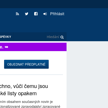
Přihlásit
SPĚVKY
 ➥
OBJEDNAT PŘEDPLATNÉ
hno, vůči čemu jsou
ské listy opakem
ním obsahem současných novin je
ionalizované zpravodajství zpracované