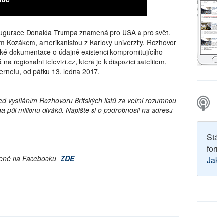
naugurace Donalda Trumpa znamená pro USA a pro svět.
em Kozákem, amerikanistou z Karlovy univerzity. Rozhovor
tské dokumentace o údajné existenci kompromitujícího
a regionalni televizi.cz, která je k dispozici satelitem,
ernetu, od pátku 13. ledna 2017.
řed vysíláním Rozhovoru Britských listů za velmi rozumnou
 půl milionu diváků. Napište si o podrobnosti na adresu
St
for
líbené na Facebooku
ZDE
Ja