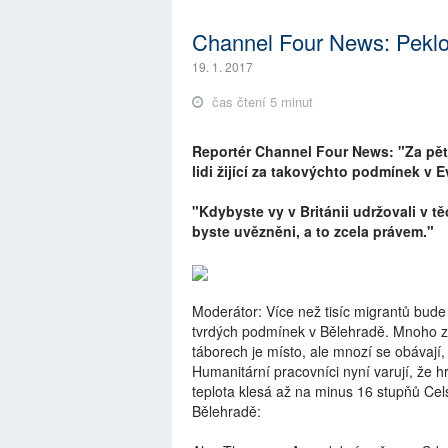
Channel Four News: Peklo
19. 1. 2017
čas čtení 5 minut
Reportér Channel Four News: "Za pět
lidi žijící za takovýchto podmínek v 
"Kdybyste vy v Británii udržovali v 
byste uvězněni, a to zcela právem."
Moderátor: Více než tisíc migrantů bude
tvrdých podmínek v Bělehradě. Mnoho z n
táborech je místo, ale mnozí se obávají
Humanitární pracovníci nyní varují, že 
teplota klesá až na minus 16 stupňů Ce
Bělehradě: