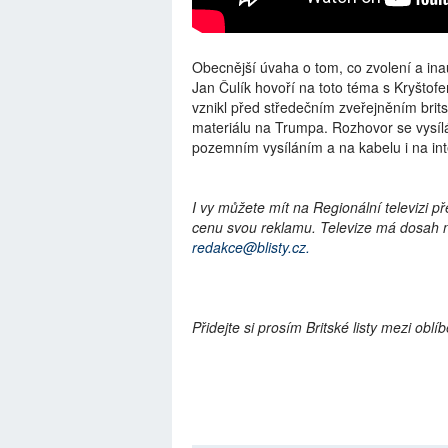
Obecnější úvaha o tom, co zvolení a i
Jan Čulík hovoří na toto téma s Kryštof
vznikl před středečním zveřejněním bri
materiálu na Trumpa. Rozhovor se vysílá n
pozemním vysíláním a na kabelu i na int
I vy můžete mít na Regionální televizi p
cenu svou reklamu. Televize má dosah na
redakce@blisty.cz.
Přidejte si prosím Britské listy mezi ob