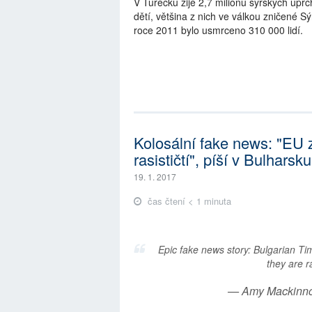
V Turecku žije 2,7 milionu syrských uprc
dětí, většina z nich ve válkou zničené Sýr
roce 2011 bylo usmrceno 310 000 lidí.
Kolosální fake news: "EU 
rasističtí", píší v Bulharsku
19. 1. 2017
čas čtení < 1 minuta
Epic fake news story: Bulgarian Ti
they are r
— Amy Mackinn