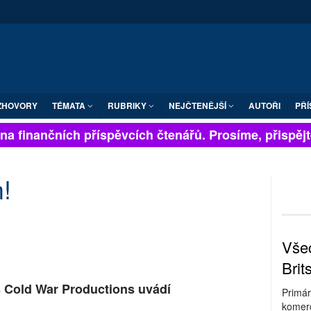
ZHOVORY
TÉMATA
RUBRIKY
NEJČTENĚJŠÍ
AUTOŘI
PŘÍ
na finančních příspěvcích čtenářů. Prosíme, přispějte.
!
Všec
Brit
s Cold War Productions uvádí
Primár
komerc