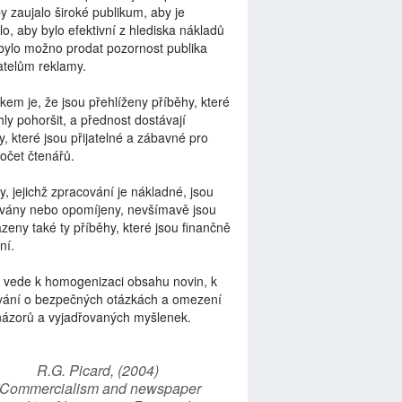
by zaujalo široké publikum, aby je
lo, aby bylo efektivní z hlediska nákladů
bylo možno prodat pozornost publika
telům reklamy.
kem je, že jsou přehlíženy příběhy, které
ly pohoršit, a přednost dostávají
y, které jsou přijatelné a zábavné pro
počet čtenářů.
y, jejichž zpracování je nákladné, jsou
vány nebo opomíjeny, nevšímavě jsou
zeny také ty příběhy, které jsou finančně
ní.
 vede k homogenizaci obsahu novin, k
vání o bezpečných otázkách a omezení
názorů a vyjadřovaných myšlenek.
R.G. Picard, (2004)
“Commercialism and newspaper