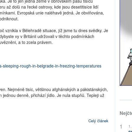
ka. Je to jen jedna země v obrovském pásu tisíců
u až dolů na řecké ostrovy, kde jsou desetitisíce lidí
dmínkami. Evropská unie naléhavě jedná. Je obviňována,
odniknout.
oč vznikla v Bělehradě situace, jíž jsme tu dnes svědky. Je
 kdybyste vy v Británii udržovali v těchto podmínkách
uvězněni, a to zcela právem.
-sleeping-rough-in-belgrade-in-freezing-temperatures
 ven. Nejméně tisíc, většinou afghánských a pákistánských,
 jednou denně, přichází jídlo. Je nula stupňů. Tepleji už
Nejčt
Celý článek
1.