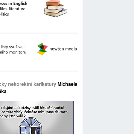
icky nekorektní karikatury
Michaela
áka