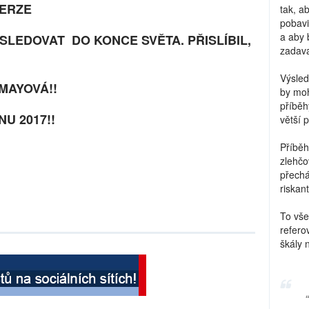
VERZE
tak, a
pobavi
a aby 
ÁSLEDOVAT DO KONCE SVĚTA. PŘISLÍBIL,
zadava
Výsled
MAYOVÁ!!
by moh
příběh
NU 2017!!
větší 
Příběh
zlehčo
přechá
riskant
To vše
refero
škály 