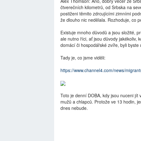
Alex Thomson: Ano, dobrý večer ze Srbs
čtverečních kilometrů, od Srbska na sever
postiženi těmito zdrcujícími zimními po
že dlouho nic nedělala. Rozhoduje, co p
Existuje mnoho důvodů a jsou složité, pr
ale nutno říci, ať jsou důvody jakékoliv,
domácí či hospodářské zvíře, byli byste 
Tady je, co jsme viděli:
https://www.channel4.com/news/migrants
Toto je denní DOBA, kdy jsou nuceni jít
mužů a chlapců. Protože ve 13 hodin, jen
dnes nebude.