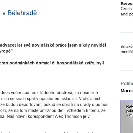
 v Bělehradě
advacet let své novinářské práce jsem nikdy neviděl
Evropě"
těchto podmínkách domácí či hospodářské zvíře, byli
Polit
Marč
 dnes večer spát bez řádného přístřeší, za nesmírně
ich se snaží spát v opuštěném skladišti. V oficiálních
, že budou deportováni, pokud se obrátí na úřady o pomoc.
hrozí, že na tom místě umrznou děti, vzhledem k tomu, že
lsia. Náš hlavní korespondent Alex Thomson je v