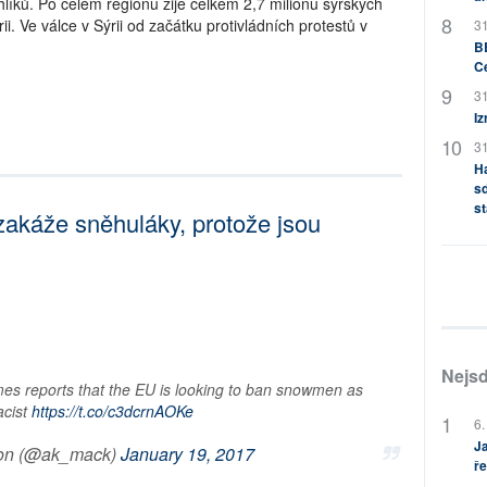
hlíků. Po celém regionu žije celkem 2,7 milionu syrských
ii. Ve válce v Sýrii od začátku protivládních protestů v
31
BB
C
31
Iz
31
H
sd
st
zakáže sněhuláky, protože jsou
Nejsd
mes reports that the EU is looking to ban snowmen as
acist
https://t.co/c3dcrnAOKe
6.
Ja
on (@ak_mack)
January 19, 2017
ře