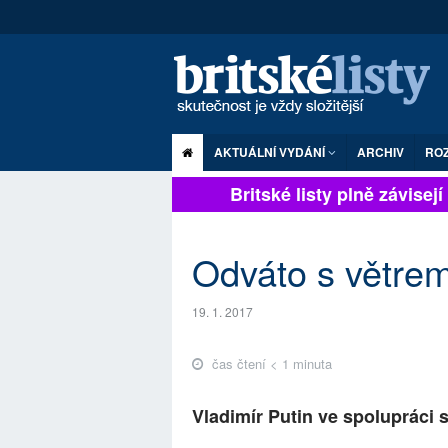
AKTUÁLNÍ VYDÁNÍ
ARCHIV
RO
Britské listy plně závisejí 
Odváto s větrem
19. 1. 2017
čas čtení < 1 minuta
Vladimír Putin ve spolupráci 