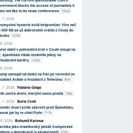
ocking: The current questionable Czech
vernment blocks the access of journalists it
es not like to its news conferences
15022
. 7. 2026
smyslná hysterie kvůli imigrantům: Více než
 000 lidí se už dobrovolně vrátilo z Ceuty do
aroka
14785
 8. 2026
čet obětí v pohraniční krizi v Ceutě stoupl na
, španělská vláda oznámila plány na
ybudování bariéry
10562
 8. 2026
ump ustoupil od útoků na Írán po varování ze
aúdské Arábie a hrozbách z Teheránu
9041
. 7. 2026
Fabiano Golgo
álie zavírá dveře, kterými sama prošla
7982
. 7. 2026
Boris Cvek
emiér musí rychle zakročit proti Španělsku,
esně jak by to chtěl Putin
7179
 8. 2026
Bohumil Kartous
acinka jako orwellovský pěšák trumpovské
titeze o demokracii (o skutečnosti)
6782