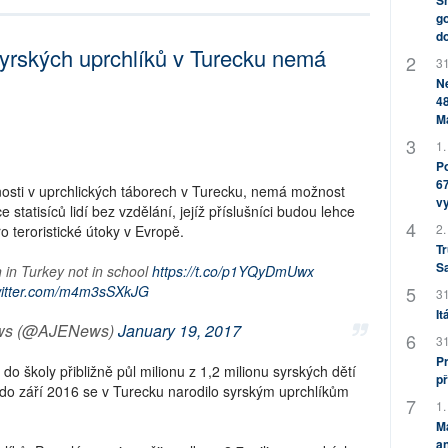
Sh
go
do
yrských uprchlíků v Turecku nemá
31
Ne
48
M
1.
Po
67
snosti v uprchlických táborech v Turecku, nemá možnost
v
 statisíců lidí bez vzdělání, jejíž příslušníci budou lehce
2.
o teroristické útoky v Evropě.
Tr
S
 in Turkey not in school
https://t.co/p1YQyDmUwx
twitter.com/m4m3sSXkJG
31
It
ews (@AJENews)
January 19, 2017
31
Pr
o školy přibližně půl milionu z 1,2 milionu syrských dětí
př
 do září 2016 se v Turecku narodilo syrským uprchlíkům
1.
M
an