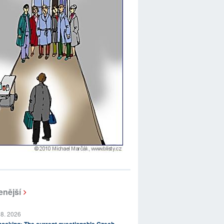
enější
 8. 2026