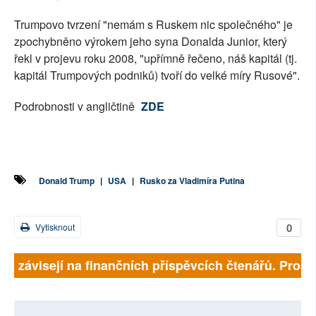
Trumpovo tvrzení "nemám s Ruskem nic společného" je
zpochybněno výrokem jeho syna Donalda Junior, který
řekl v projevu roku 2008, "upřímně řečeno, náš kapitál (tj.
kapitál Trumpových podniků) tvoří do velké míry Rusové".
Podrobnosti v angličtině
ZDE
Donald Trump
|
USA
|
Rusko za Vladimíra Putina
0
Vytisknout
lně závisejí na finančních příspěvcích čtenářů. Prosím