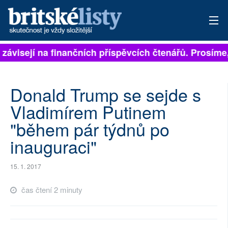
 závisejí na finančních příspěvcích čtenářů. Prosíme,
PŘIHLÁSIT
AKTUÁLNÍ VYDÁNÍ
Donald Trump se sejde s
ARCHIV
Vladimírem Putinem
"během pár týdnů po
ROZHOVORY
inauguraci"
TÉMATA
15. 1. 2017
NEJČTENĚJŠÍ ZA 7 DNÍ
čas čtení 2 minuty
AUTOŘI
PŘÍSPĚVKY NA PROVOZ