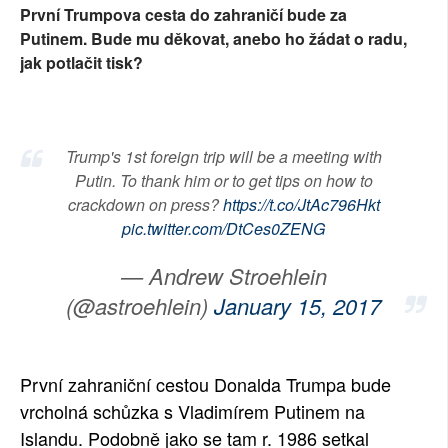
První Trumpova cesta do zahraničí bude za
SOCIÁLNÍ SÍTĚ
Putinem. Bude mu děkovat, anebo ho žádat o radu,
jak potlačit tisk?
RUBRIKY
PLNÁ VERZE STRÁNEK
Trump's 1st foreign trip will be a meeting with
Putin. To thank him or to get tips on how to
crackdown on press?
https://t.co/JtAc796Hkt
pic.twitter.com/DtCes0ZENG
— Andrew Stroehlein
(@astroehlein)
January 15, 2017
První zahraniční cestou Donalda Trumpa bude
vrcholná schůzka s Vladimírem Putinem na
Islandu. Podobně jako se tam r. 1986 setkal