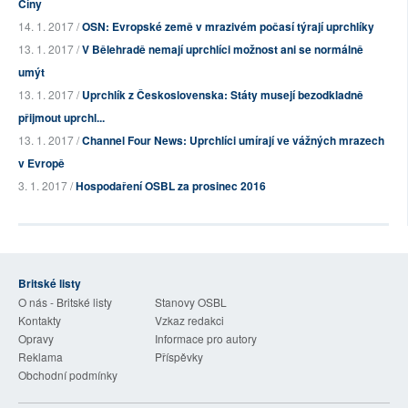
Číny
14. 1. 2017 /
OSN: Evropské země v mrazivém počasí týrají uprchlíky
13. 1. 2017 /
V Bělehradě nemají uprchlíci možnost ani se normálně
umýt
13. 1. 2017 /
Uprchlík z Československa: Státy musejí bezodkladně
přijmout uprchl...
13. 1. 2017 /
Channel Four News: Uprchlíci umírají ve vážných mrazech
v Evropě
3. 1. 2017 /
Hospodaření OSBL za prosinec 2016
Britské listy
O nás - Britské listy
Stanovy OSBL
Kontakty
Vzkaz redakci
Opravy
Informace pro autory
Reklama
Příspěvky
Obchodní podmínky