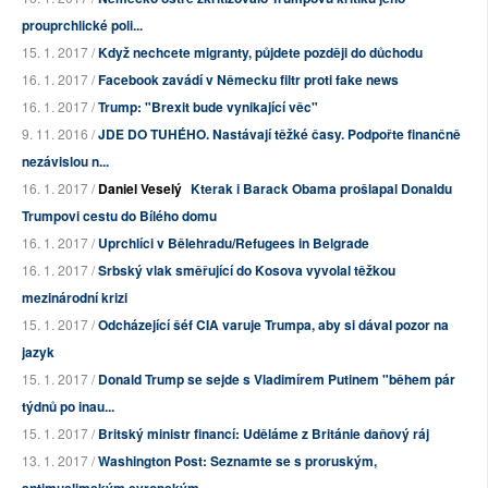
prouprchlické poli...
15. 1. 2017 /
Když nechcete migranty, půjdete později do důchodu
16. 1. 2017 /
Facebook zavádí v Německu filtr proti fake news
16. 1. 2017 /
Trump: "Brexit bude vynikající věc"
9. 11. 2016 /
JDE DO TUHÉHO. Nastávají těžké časy. Podpořte finančně
nezávislou n...
16. 1. 2017 /
Daniel Veselý
Kterak i Barack Obama prošlapal Donaldu
Trumpovi cestu do Bílého domu
16. 1. 2017 /
Uprchlíci v Bělehradu/Refugees in Belgrade
16. 1. 2017 /
Srbský vlak směřující do Kosova vyvolal těžkou
mezinárodní krizi
15. 1. 2017 /
Odcházející šéf CIA varuje Trumpa, aby si dával pozor na
jazyk
15. 1. 2017 /
Donald Trump se sejde s Vladimírem Putinem "během pár
týdnů po inau...
15. 1. 2017 /
Britský ministr financí: Uděláme z Británie daňový ráj
13. 1. 2017 /
Washington Post: Seznamte se s proruským,