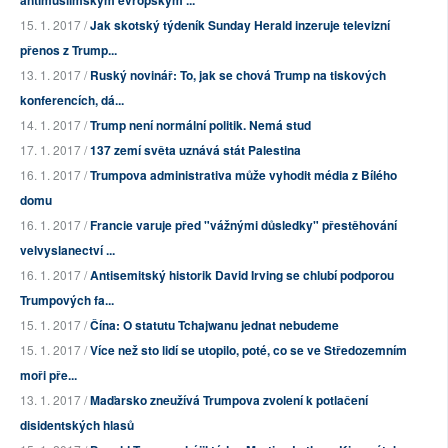
antimuslimským evropským ...
15. 1. 2017 /
Jak skotský týdeník Sunday Herald inzeruje televizní
přenos z Trump...
13. 1. 2017 /
Ruský novinář: To, jak se chová Trump na tiskových
konferencích, dá...
14. 1. 2017 /
Trump není normální politik. Nemá stud
17. 1. 2017 /
137 zemí světa uznává stát Palestina
16. 1. 2017 /
Trumpova administrativa může vyhodit média z Bílého
domu
16. 1. 2017 /
Francie varuje před "vážnými důsledky" přestěhování
velvyslanectví ...
16. 1. 2017 /
Antisemitský historik David Irving se chlubí podporou
Trumpových fa...
15. 1. 2017 /
Čína: O statutu Tchajwanu jednat nebudeme
15. 1. 2017 /
Více než sto lidí se utopilo, poté, co se ve Středozemním
moři pře...
13. 1. 2017 /
Maďarsko zneužívá Trumpova zvolení k potlačení
disidentských hlasů