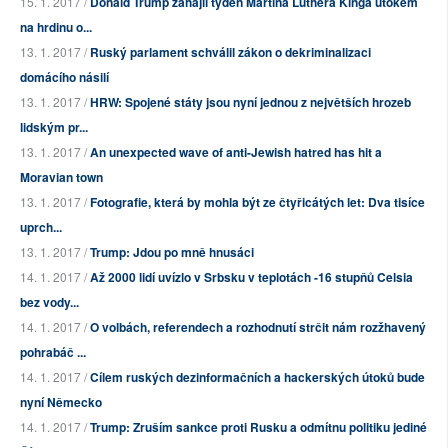
15. 1. 2017 /
Donald Trump zahájil týden Martina Luthera Kinga útokem
na hrdinu o...
13. 1. 2017 /
Ruský parlament schválil zákon o dekriminalizaci
domácího násilí
13. 1. 2017 /
HRW: Spojené státy jsou nyní jednou z největších hrozeb
lidským pr...
13. 1. 2017 /
An unexpected wave of anti-Jewish hatred has hit a
Moravian town
13. 1. 2017 /
Fotografie, která by mohla být ze čtyřicátých let: Dva tisíce
uprch...
13. 1. 2017 /
Trump: Jdou po mně hnusáci
14. 1. 2017 /
Až 2000 lidí uvízlo v Srbsku v teplotách -16 stupňů Celsia
bez vody...
14. 1. 2017 /
O volbách, referendech a rozhodnutí strčit nám rozžhavený
pohrabáč ...
14. 1. 2017 /
Cílem ruských dezinformačních a hackerských útoků bude
nyní Německo
14. 1. 2017 /
Trump: Zruším sankce proti Rusku a odmítnu politiku jediné