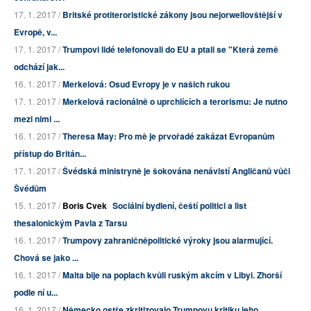
17. 1. 2017 /
Britské protiteroristické zákony jsou nejorwellovštější v
Evropě, v...
17. 1. 2017 /
Trumpovi lidé telefonovali do EU a ptali se "Která země
odchází jak...
16. 1. 2017 /
Merkelová: Osud Evropy je v našich rukou
17. 1. 2017 /
Merkelová racionálně o uprchlících a terorismu: Je nutno
mezi nimi ...
16. 1. 2017 /
Theresa May: Pro mě je prvořadé zakázat Evropanům
přístup do Britán...
17. 1. 2017 /
Švédská ministryně je šokována nenávistí Angličanů vůči
Švédům
15. 1. 2017 /
Boris Cvek
Sociální bydlení, čeští politici a list
thesalonickým Pavla z Tarsu
16. 1. 2017 /
Trumpovy zahraničněpolitické výroky jsou alarmující.
Chová se jako ...
16. 1. 2017 /
Malta bije na poplach kvůli ruským akcím v Libyi. Zhorší
podle ní u...
16. 1. 2017 /
Německo ostře zkritizovalo Trumpovu kritiku jeho