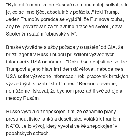
"Bylo mi řečeno, že se Rusové se mnou chtějí setkat, a to
je, co se mne týče, absolutně v pořádku," řekl Trump.
Jeden Trumpův poradce se vyjádřil, že Putinova touha,
aby byl považován za "hlavního hráče ve světěL, dává
Spojeným státům "obrovský vliv".
Britské výzvědné služby požádaly o ujištění od CIA, že
britští agenti v Rusku budou při sdílení výzvědných
informací s USA ochráněni. "Dokud se neujistíme, že lze
Trumpovi a jeho hlavním lidem důvěřovat, nebudeme s
USA sdílet výzvědné informcae," řekl pracovník britských
výzvědných služeb listu Timnes. "Řečeno otevřeně,
nemůžeme riskovat, že bychom prozradili své zdroje a
metody Rusům."
Rusko vyvolalo znepokojení tím, že oznámilo plány
přesunout tisíce tanků a desetitisíce vojáků k hranicím
NATO. Je to vývoj, který vyvolal velké znepokojení v
pobaltských státech.