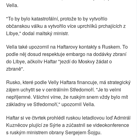
Vella.
"To by bylo katastrofální, protože to by vytvořilo
občanskou válku a vytvořilo více uprchlíků prchajících z
Libye," dodal maltský ministr.
Vella také upozornil na Haftarovy kontakty s Ruskem. To
podle něj dosud respektuje embargo na dodávky zbraní
do Libye, ačkoliv Haftar "jezdí do Moskvy žádat o
zbraně".
Rusko, které podle Velly Haftara financuje, má strategický
zájem uchytit se v centrálním Středomoří. "Je to velmi
nepříjemné. Všichni víme, že ruským snem vždy bylo mít
základny ve Středomoří," upozornil Vella.
Haftar si ve čtvrtek prohlédl ruskou letadlovou loď Admirál
Kuzněcov plující ze Sýrie a zúčastnil se videokonference
s ruským ministrem obrany Sergejem Šojgu.