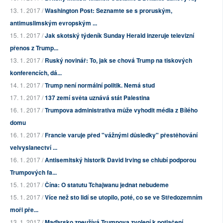
13. 1. 2017 /
Washington Post: Seznamte se s proruským,
antimuslimským evropským ...
15. 1. 2017 /
Jak skotský týdeník Sunday Herald inzeruje televizní
přenos z Trump...
13. 1. 2017 /
Ruský novinář: To, jak se chová Trump na tiskových
konferencích, dá...
14. 1. 2017 /
Trump není normální politik. Nemá stud
17. 1. 2017 /
137 zemí světa uznává stát Palestina
16. 1. 2017 /
Trumpova administrativa může vyhodit média z Bílého
domu
16. 1. 2017 /
Francie varuje před "vážnými důsledky" přestěhování
velvyslanectví ...
16. 1. 2017 /
Antisemitský historik David Irving se chlubí podporou
Trumpových fa...
15. 1. 2017 /
Čína: O statutu Tchajwanu jednat nebudeme
15. 1. 2017 /
Více než sto lidí se utopilo, poté, co se ve Středozemním
moři pře...
13. 1. 2017 /
Maďarsko zneužívá Trumpova zvolení k potlačení