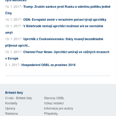
nyní Německo
14. 1. 2017 /
Trump: Zruším sankce proti Rusku a odmítnu politiku jediné
Číny
14. 1. 2017 /
OSN: Evropské země v mrazivém počasí týrají uprchlíky
13. 1. 2017 /
V Bělehradě nemají uprchlíci možnost ani se normálně
umýt
13. 1. 2017 /
Uprchlík z Československa: Státy musejí bezodkladně
přijmout uprchl...
13. 1. 2017 /
Channel Four News: Uprchlíci umírají ve vážných mrazech
v Evropě
3. 1. 2017 /
Hospodaření OSBL za prosinec 2016
Britské listy
O nás - Britské listy
Stanovy OSBL
Kontakty
Vzkaz redakci
Opravy
Informace pro autory
Reklama
Příspěvky