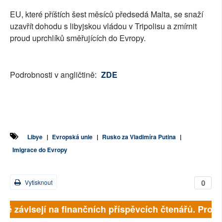
EU, které příštích šest měsíců předsedá Malta, se snaží
uzavřít dohodu s libyjskou vládou v Tripolisu a zmírnit
proud uprchlíků směřujících do Evropy.
Podrobnosti v angličtině:
ZDE
Libye
|
Evropská unie
|
Rusko za Vladimíra Putina
|
Imigrace do Evropy
0
Vytisknout
lně závisejí na finančních příspěvcích čtenářů. Prosím