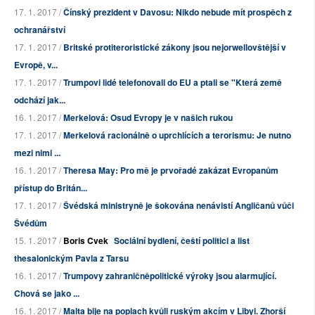
17. 1. 2017 /
Čínský prezident v Davosu: Nikdo nebude mít prospěch z
ochranářství
17. 1. 2017 /
Britské protiteroristické zákony jsou nejorwellovštější v
Evropě, v...
17. 1. 2017 /
Trumpovi lidé telefonovali do EU a ptali se "Která země
odchází jak...
16. 1. 2017 /
Merkelová: Osud Evropy je v našich rukou
17. 1. 2017 /
Merkelová racionálně o uprchlících a terorismu: Je nutno
mezi nimi ...
16. 1. 2017 /
Theresa May: Pro mě je prvořadé zakázat Evropanům
přístup do Britán...
17. 1. 2017 /
Švédská ministryně je šokována nenávistí Angličanů vůči
Švédům
15. 1. 2017 /
Boris Cvek
Sociální bydlení, čeští politici a list
thesalonickým Pavla z Tarsu
16. 1. 2017 /
Trumpovy zahraničněpolitické výroky jsou alarmující.
Chová se jako ...
16. 1. 2017 /
Malta bije na poplach kvůli ruským akcím v Libyi. Zhorší