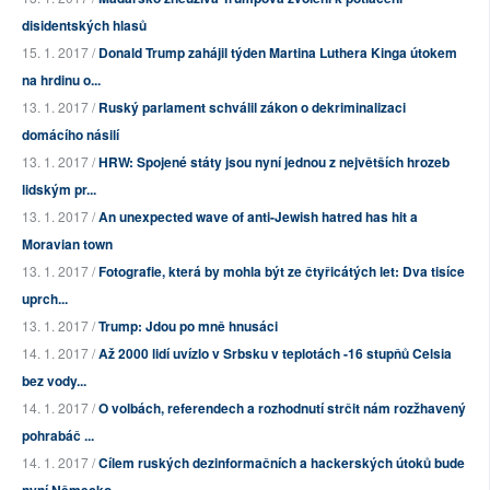
disidentských hlasů
15. 1. 2017 /
Donald Trump zahájil týden Martina Luthera Kinga útokem
na hrdinu o...
13. 1. 2017 /
Ruský parlament schválil zákon o dekriminalizaci
domácího násilí
13. 1. 2017 /
HRW: Spojené státy jsou nyní jednou z největších hrozeb
lidským pr...
13. 1. 2017 /
An unexpected wave of anti-Jewish hatred has hit a
Moravian town
13. 1. 2017 /
Fotografie, která by mohla být ze čtyřicátých let: Dva tisíce
uprch...
13. 1. 2017 /
Trump: Jdou po mně hnusáci
14. 1. 2017 /
Až 2000 lidí uvízlo v Srbsku v teplotách -16 stupňů Celsia
bez vody...
14. 1. 2017 /
O volbách, referendech a rozhodnutí strčit nám rozžhavený
pohrabáč ...
14. 1. 2017 /
Cílem ruských dezinformačních a hackerských útoků bude