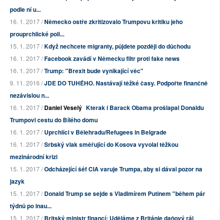
podle ní u...
16. 1. 2017 /
Německo ostře zkritizovalo Trumpovu kritiku jeho
prouprchlické poli...
15. 1. 2017 /
Když nechcete migranty, půjdete později do důchodu
16. 1. 2017 /
Facebook zavádí v Německu filtr proti fake news
16. 1. 2017 /
Trump: "Brexit bude vynikající věc"
9. 11. 2016 /
JDE DO TUHÉHO. Nastávají těžké časy. Podpořte finančně
nezávislou n...
16. 1. 2017 /
Daniel Veselý
Kterak i Barack Obama prošlapal Donaldu
Trumpovi cestu do Bílého domu
16. 1. 2017 /
Uprchlíci v Bělehradu/Refugees in Belgrade
16. 1. 2017 /
Srbský vlak směřující do Kosova vyvolal těžkou
mezinárodní krizi
15. 1. 2017 /
Odcházející šéf CIA varuje Trumpa, aby si dával pozor na
jazyk
15. 1. 2017 /
Donald Trump se sejde s Vladimírem Putinem "během pár
týdnů po inau...
15. 1. 2017 /
Britský ministr financí: Uděláme z Británie daňový ráj