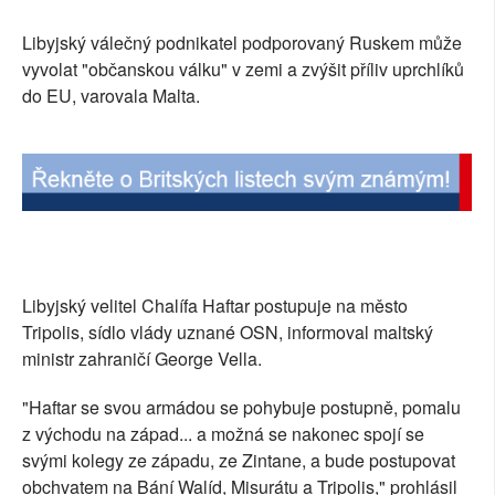
SOCIÁLNÍ SÍTĚ
Libyjský válečný podnikatel podporovaný Ruskem může
vyvolat "občanskou válku" v zemi a zvýšit příliv uprchlíků
RUBRIKY
do EU, varovala Malta.
PLNÁ VERZE STRÁNEK
Libyjský velitel Chalífa Haftar postupuje na město
Tripolis, sídlo vlády uznané OSN, informoval maltský
ministr zahraničí George Vella.
"Haftar se svou armádou se pohybuje postupně, pomalu
z východu na západ... a možná se nakonec spojí se
svými kolegy ze západu, ze Zintane, a bude postupovat
obchvatem na Bání Walíd, Misurátu a Tripolis," prohlásil