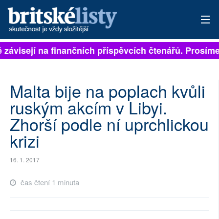
ě závisejí na finančních příspěvcích čtenářů. Prosíme,
PŘIHLÁSIT
AKTUÁLNÍ VYDÁNÍ
Malta bije na poplach kvůli
ARCHIV
ruským akcím v Libyi.
Zhorší podle ní uprchlickou
ROZHOVORY
krizi
TÉMATA
16. 1. 2017
NEJČTENĚJŠÍ ZA 7 DNÍ
čas čtení 1 minuta
AUTOŘI
PŘÍSPĚVKY NA PROVOZ