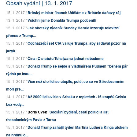
Obsah vydání | 13. 1. 2017
15. 1. 2017 /
Britský ministr financí: Uděláme z Británie daňový ráj
13. 1. 2017 /
Všichni jsme Donalda Trumpa podcenili
15. 1. 2017 /
Jak skotský týdeník Sunday Herald inzeruje televizní
přenos z Trump...
15. 1. 2017 /
Odcházející šéf CIA varuje Trumpa, aby si dával pozor na
jazyk
15. 1. 2017 /
Čína: O statutu Tchajwanu jednat nebudeme
15. 1. 2017 /
Donald Trump se sejde s Vladimírem Putinem "během pár
týdnů po inau...
15. 1. 2017 /
Více než sto lidí se utopilo, poté, co se ve Středozemním
moři pře...
14. 1. 2017 /
Až 2000 lidí uvízlo v Srbsku v teplotách -16 stupňů Celsia
bez vody...
15. 1. 2017 /
Boris Cvek
Sociální bydlení, čeští politici a list
thesalonickým Pavla z Tarsu
15. 1. 2017 /
Donald Trump zahájil týden Martina Luthera Kinga útokem
na hrdinu o...