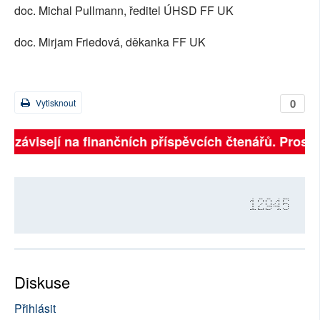
doc. Michal Pullmann, ředitel ÚHSD FF UK
doc. Mirjam Friedová, děkanka FF UK
0
Vytisknout
ně závisejí na finančních příspěvcích čtenářů. Prosíme
12945
Diskuse
Přihlásit