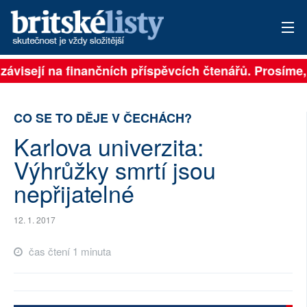
 závisejí na finančních příspěvcích čtenářů. Prosíme, 
PŘIHLÁSIT
AKTUÁLNÍ VYDÁNÍ
CO SE TO DĚJE V ČECHÁCH?
ARCHIV
Karlova univerzita:
Výhrůžky smrtí jsou
ROZHOVORY
nepřijatelné
TÉMATA
12. 1. 2017
NEJČTENĚJŠÍ ZA 7 DNÍ
čas čtení 1 minuta
AUTOŘI
PŘÍSPĚVKY NA PROVOZ