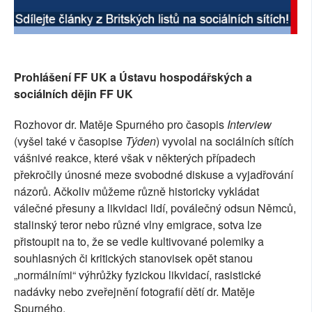
SOCIÁLNÍ SÍTĚ
RUBRIKY
Prohlášení FF UK a Ústavu hospodářských a
PLNÁ VERZE STRÁNEK
sociálních dějin FF UK
Rozhovor dr. Matěje Spurného pro časopis
Interview
(vyšel také v časopise
Týden
) vyvolal na sociálních sítích
vášnivé reakce, které však v některých případech
překročily únosné meze svobodné diskuse a vyjadřování
názorů. Ačkoliv můžeme různě historicky vykládat
válečné přesuny a likvidaci lidí, poválečný odsun Němců,
stalinský teror nebo různé vlny emigrace, sotva lze
přistoupit na to, že se vedle kultivované polemiky a
souhlasných či kritických stanovisek opět stanou
„normálními“ výhrůžky fyzickou likvidací, rasistické
nadávky nebo zveřejnění fotografií dětí dr. Matěje
Spurného.