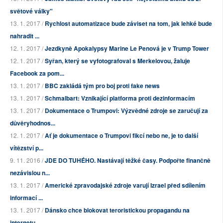
světové války"
13. 1. 2017 /
Rychlost automatizace bude záviset na tom, jak lehké bude
nahradit ...
12. 1. 2017 /
Jezdkyně Apokalypsy Marine Le Penová je v Trump Tower
12. 1. 2017 /
Syřan, který se vyfotografoval s Merkelovou, žaluje
Facebook za pom...
13. 1. 2017 /
BBC zakládá tým pro boj proti fake news
13. 1. 2017 /
Schmalbart: Vznikající platforma proti dezinformacím
13. 1. 2017 /
Dokumentace o Trumpovi: Výzvědné zdroje se zaručují za
důvěryhodnos...
12. 1. 2017 /
Ať je dokumentace o Trumpovi fikcí nebo ne, je to další
vítězství p...
9. 11. 2016 /
JDE DO TUHÉHO. Nastávají těžké časy. Podpořte finančně
nezávislou n...
13. 1. 2017 /
Americké zpravodajské zdroje varují Izrael před sdílením
informací ...
13. 1. 2017 /
Dánsko chce blokovat teroristickou propagandu na
internetu