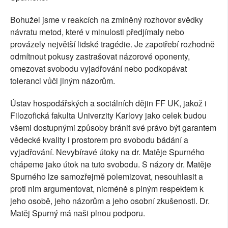
Bohužel jsme v reakcích na zmíněný rozhovor svědky
návratu metod, které v minulosti předjímaly nebo
provázely největší lidské tragédie. Je zapotřebí rozhodně
odmítnout pokusy zastrašovat názorové oponenty,
omezovat svobodu vyjadřování nebo podkopávat
toleranci vůči jiným názorům.
Ústav hospodářských a sociálních dějin FF UK, jakož i
Filozofická fakulta Univerzity Karlovy jako celek budou
všemi dostupnými způsoby bránit své právo být garantem
vědecké kvality i prostorem pro svobodu bádání a
vyjadřování. Nevybíravé útoky na dr. Matěje Spurného
chápeme jako útok na tuto svobodu. S názory dr. Matěje
Spurného lze samozřejmě polemizovat, nesouhlasit a
proti nim argumentovat, nicméně s plným respektem k
jeho osobě, jeho názorům a jeho osobní zkušenosti. Dr.
Matěj Spurný má naši plnou podporu.