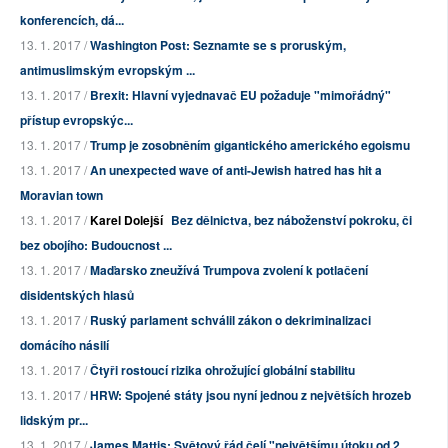
konferencích, dá...
13. 1. 2017 /
Washington Post: Seznamte se s proruským,
antimuslimským evropským ...
13. 1. 2017 /
Brexit: Hlavní vyjednavač EU požaduje "mimořádný"
přístup evropskýc...
13. 1. 2017 /
Trump je zosobněním gigantického amerického egoismu
13. 1. 2017 /
An unexpected wave of anti-Jewish hatred has hit a
Moravian town
13. 1. 2017 /
Karel Dolejší
Bez dělnictva, bez náboženství pokroku, či
bez obojího: Budoucnost ...
13. 1. 2017 /
Maďarsko zneužívá Trumpova zvolení k potlačení
disidentských hlasů
13. 1. 2017 /
Ruský parlament schválil zákon o dekriminalizaci
domácího násilí
13. 1. 2017 /
Čtyři rostoucí rizika ohrožující globální stabilitu
13. 1. 2017 /
HRW: Spojené státy jsou nyní jednou z největších hrozeb
lidským pr...
13. 1. 2017 /
James Mattis: Světový řád čelí "největšímu útoku od 2.