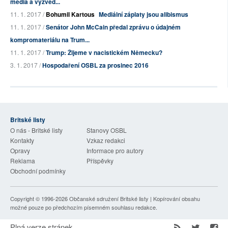
média a výzvěd...
11. 1. 2017 /
Bohumil Kartous
Mediální záplaty jsou alibismus
11. 1. 2017 /
Senátor John McCain předal zprávu o údajném
kompromateriálu na Trum...
11. 1. 2017 /
Trump: Žijeme v nacistickém Německu?
3. 1. 2017 /
Hospodaření OSBL za prosinec 2016
Britské listy
O nás - Britské listy
Stanovy OSBL
Kontakty
Vzkaz redakci
Opravy
Informace pro autory
Reklama
Příspěvky
Obchodní podmínky
Copyright © 1996-2026
Občanské sdružení Britské listy
| Kopírování obsahu
možné pouze po předchozím písemném souhlasu redakce.
Plná verze stránek