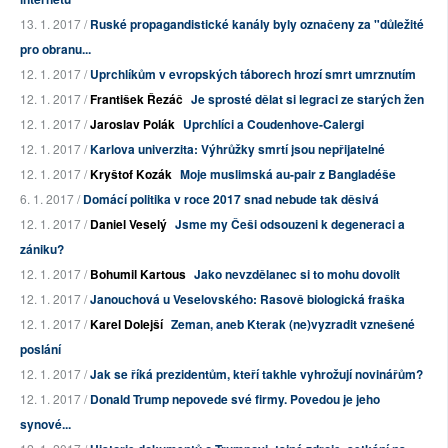
13. 1. 2017 /
Ruské propagandistické kanály byly označeny za "důležité
pro obranu...
12. 1. 2017 /
Uprchlíkům v evropských táborech hrozí smrt umrznutím
12. 1. 2017 /
František Řezáč
Je sprosté dělat si legraci ze starých žen
12. 1. 2017 /
Jaroslav Polák
Uprchlíci a Coudenhove-Calergi
12. 1. 2017 /
Karlova univerzita: Výhrůžky smrtí jsou nepřijatelné
12. 1. 2017 /
Kryštof Kozák
Moje muslimská au-pair z Bangladéše
6. 1. 2017 /
Domácí politika v roce 2017 snad nebude tak děsivá
12. 1. 2017 /
Daniel Veselý
Jsme my Češi odsouzeni k degeneraci a
zániku?
12. 1. 2017 /
Bohumil Kartous
Jako nevzdělanec si to mohu dovolit
12. 1. 2017 /
Janouchová u Veselovského: Rasově biologická fraška
12. 1. 2017 /
Karel Dolejší
Zeman, aneb Kterak (ne)vyzradit vznešené
poslání
12. 1. 2017 /
Jak se říká prezidentům, kteří takhle vyhrožují novinářům?
12. 1. 2017 /
Donald Trump nepovede své firmy. Povedou je jeho
synové...