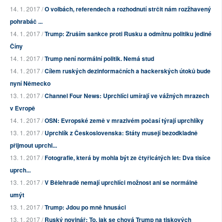
14. 1. 2017 /
O volbách, referendech a rozhodnutí strčit nám rozžhavený
pohrabáč ...
14. 1. 2017 /
Trump: Zruším sankce proti Rusku a odmítnu politiku jediné
Číny
14. 1. 2017 /
Trump není normální politik. Nemá stud
14. 1. 2017 /
Cílem ruských dezinformačních a hackerských útoků bude
nyní Německo
13. 1. 2017 /
Channel Four News: Uprchlíci umírají ve vážných mrazech
v Evropě
14. 1. 2017 /
OSN: Evropské země v mrazivém počasí týrají uprchlíky
13. 1. 2017 /
Uprchlík z Československa: Státy musejí bezodkladně
přijmout uprchl...
13. 1. 2017 /
Fotografie, která by mohla být ze čtyřicátých let: Dva tisíce
uprch...
13. 1. 2017 /
V Bělehradě nemají uprchlíci možnost ani se normálně
umýt
13. 1. 2017 /
Trump: Jdou po mně hnusáci
13. 1. 2017 /
Ruský novinář: To, jak se chová Trump na tiskových