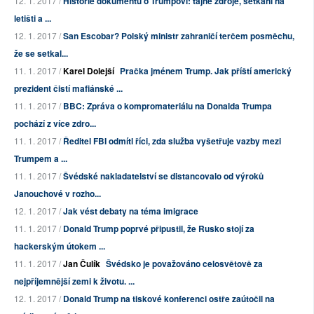
12. 1. 2017 /
Historie dokumentů o Trumpovi: tajné zdroje, setkání na
letišti a ...
12. 1. 2017 /
San Escobar? Polský ministr zahraničí terčem posměchu,
že se setkal...
11. 1. 2017 /
Karel Dolejší
Pračka jménem Trump. Jak příští americký
prezident čistí mafiánské ...
11. 1. 2017 /
BBC: Zpráva o kompromateriálu na Donalda Trumpa
pochází z více zdro...
11. 1. 2017 /
Ředitel FBI odmítl říci, zda služba vyšetřuje vazby mezi
Trumpem a ...
11. 1. 2017 /
Švédské nakladatelství se distancovalo od výroků
Janouchové v rozho...
12. 1. 2017 /
Jak vést debaty na téma imigrace
11. 1. 2017 /
Donald Trump poprvé připustil, že Rusko stojí za
hackerským útokem ...
11. 1. 2017 /
Jan Čulík
Švédsko je považováno celosvětově za
nejpříjemnější zemi k životu. ...
12. 1. 2017 /
Donald Trump na tiskové konferenci ostře zaútočil na