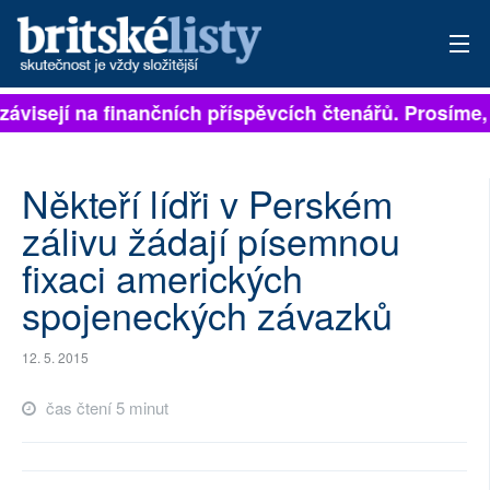
závisejí na finančních příspěvcích čtenářů. Prosíme, p
PŘIHLÁSIT
AKTUÁLNÍ VYDÁNÍ
Někteří lídři v Perském
ARCHIV
zálivu žádají písemnou
fixaci amerických
ROZHOVORY
spojeneckých závazků
TÉMATA
12. 5. 2015
NEJČTENĚJŠÍ ZA 7 DNÍ
čas čtení 5 minut
AUTOŘI
PŘÍSPĚVKY NA PROVOZ