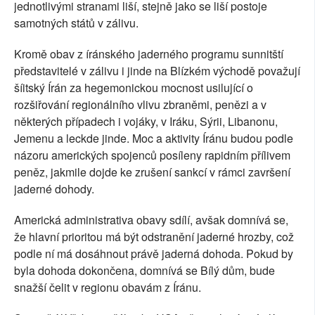
jednotlivými stranami liší, stejně jako se liší postoje
samotných států v zálivu.
Kromě obav z íránského jaderného programu sunnitští
představitelé v zálivu i jinde na Blízkém východě považují
šíitský Írán za hegemonickou mocnost usilující o
rozšiřování regionálního vlivu zbraněmi, penězi a v
některých případech i vojáky, v Iráku, Sýrii, Libanonu,
Jemenu a leckde jinde. Moc a aktivity Íránu budou podle
názoru amerických spojenců posíleny rapidním přílivem
peněz, jakmile dojde ke zrušení sankcí v rámci završení
jaderné dohody.
Americká administrativa obavy sdílí, avšak domnívá se,
že hlavní prioritou má být odstranění jaderné hrozby, což
podle ní má dosáhnout právě jaderná dohoda. Pokud by
byla dohoda dokončena, domnívá se Bílý dům, bude
snažší čelit v regionu obavám z Íránu.