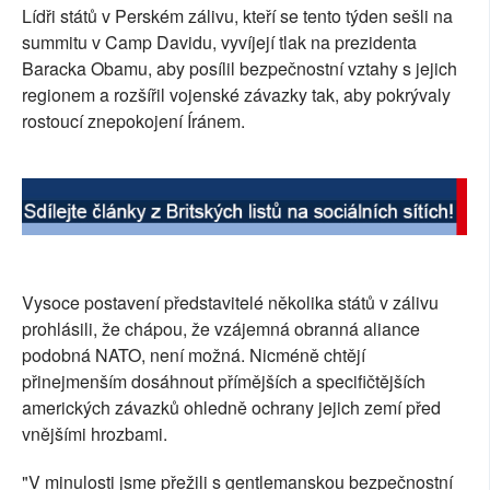
Lídři států v Perském zálivu, kteří se tento týden sešli na
SOCIÁLNÍ SÍTĚ
summitu v Camp Davidu, vyvíjejí tlak na prezidenta
Baracka Obamu, aby posílil bezpečnostní vztahy s jejich
RUBRIKY
regionem a rozšířil vojenské závazky tak, aby pokrývaly
rostoucí znepokojení Íránem.
PLNÁ VERZE STRÁNEK
Vysoce postavení představitelé několika států v zálivu
prohlásili, že chápou, že vzájemná obranná aliance
podobná NATO, není možná. Nicméně chtějí
přinejmenším dosáhnout přímějších a specifičtějších
amerických závazků ohledně ochrany jejich zemí před
vnějšími hrozbami.
"V minulosti jsme přežili s gentlemanskou bezpečnostní