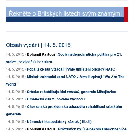
Obsah vydání | 14. 5. 2015
14. 5. 2015 /
Bohumil Kartous
Sociálnědemokratická politika pro 21.
století: bez ideálů, bez skru...
14. 5. 2015 /
Pobaltské státy žádají trvalé umístění brigády NATO
14. 5. 2015 /
Ministři zahraničí zemí NATO v Antalii zpívají "We Are The
World"
14. 5. 2015 /
Srbsko rehabilituje idol
, generála Mihajloviće
četniků
14. 5. 2015 /
Umělecká díla z "nového východu"
14. 5. 2015 /
Chorvatská prezidentka odsoudila rehabilitaci srbského
generála
14. 5. 2015 /
Německý hospodářský zázrak ( III. díl)
14. 5. 2015 /
Bohumil Kartous
Prázdných bytů je několikanásobně více