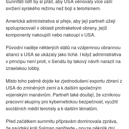
Sunnitští lídři by si přáli, aby USA věnovaly více úsilí
svržení syrského režimu než boji s terorismem.
Americká administrativa si přeje, aby její partneři úžeji
spolupracovali v oblasti protiraketové obrany, jejíž
komponenty nakoupili nebo nakoupí v USA.
Původní naděje některých států na vzájemnou obrannou
alianci s USA se ukázaly jako liché. I když administrativa
v principu není proti, v Senátu by takový návrh narazil na
izraelskou lobby.
Místo toho patrně dojde ke zjednodušení exportu zbraní z
USA do zmíněných zemí a k dalším společným
vojenským manávrům. Partneři také doufají, že vzniknou
pracovní skupiny pro kybernetickou bezpečnost, využití
sociálních médií teroristy a k dalším tématům.
Před začátkem summitu přípravám dominovala zpráva,
že saúdský král Salman nepřijede - pouze několik dní