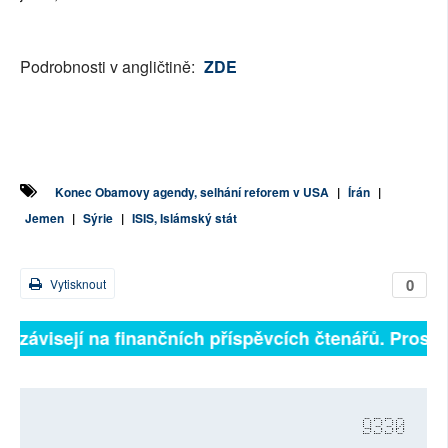
Podrobnosti v angličtině:
ZDE
Konec Obamovy agendy, selhání reforem v USA
|
Írán
|
Jemen
|
Sýrie
|
ISIS, Islámský stát
0
Vytisknout
ně závisejí na finančních příspěvcích čtenářů. Prosíme
9330