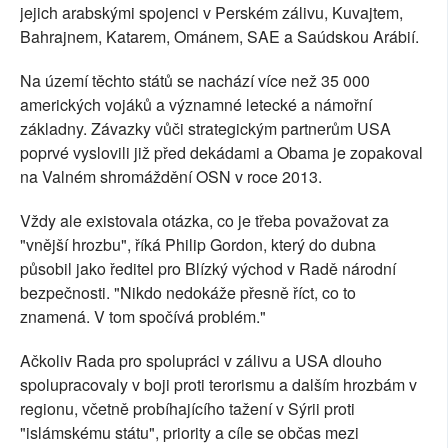
jejich arabskými spojenci v Perském zálivu, Kuvajtem,
Bahrajnem, Katarem, Ománem, SAE a Saúdskou Arábií.
Na území těchto států se nachází více než 35 000
amerických vojáků a významné letecké a námořní
základny. Závazky vůči strategickým partnerům USA
poprvé vyslovili již před dekádami a Obama je zopakoval
na Valném shromáždění OSN v roce 2013.
Vždy ale existovala otázka, co je třeba považovat za
"vnější hrozbu", říká Philip Gordon, který do dubna
působil jako ředitel pro Blízký východ v Radě národní
bezpečnosti. "Nikdo nedokáže přesně říct, co to
znamená. V tom spočívá problém."
Ačkoliv Rada pro spolupráci v zálivu a USA dlouho
spolupracovaly v boji proti terorismu a dalším hrozbám v
regionu, včetně probíhajícího tažení v Sýrii proti
"islámskému státu", priority a cíle se občas mezi