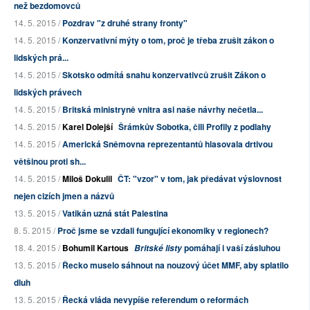
než bezdomovců
14. 5. 2015 /
Pozdrav "z druhé strany fronty"
14. 5. 2015 /
Konzervativní mýty o tom, proč je třeba zrušit zákon o
lidských prá...
14. 5. 2015 /
Skotsko odmítá snahu konzervativců zrušit Zákon o
lidských právech
14. 5. 2015 /
Britská ministryně vnitra asi naše návrhy nečetla...
14. 5. 2015 /
Karel Dolejší
Šrámkův Sobotka, čili Profily z podlahy
14. 5. 2015 /
Americká Sněmovna reprezentantů hlasovala drtivou
většinou proti sh...
14. 5. 2015 /
Miloš Dokulil
ČT: "vzor" v tom, jak předávat výslovnost
nejen cizích jmen a názvů
13. 5. 2015 /
Vatikán uzná stát Palestina
8. 5. 2015 /
Proč jsme se vzdali fungující ekonomiky v regionech?
18. 4. 2015 /
Bohumil Kartous
pomáhají i vaší zásluhou
Britské listy
13. 5. 2015 /
Řecko muselo sáhnout na nouzový účet MMF, aby splatilo
dluh
13. 5. 2015 /
Řecká vláda nevypíše referendum o reformách