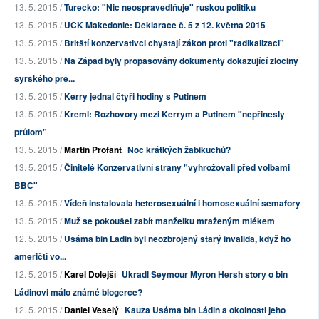
13. 5. 2015 /
Turecko: "Nic neospravedlňuje" ruskou politiku
13. 5. 2015 /
UCK Makedonie: Deklarace č. 5 z 12. května 2015
13. 5. 2015 /
Britští konzervativci chystají zákon proti "radikalizaci"
13. 5. 2015 /
Na Západ byly propašovány dokumenty dokazující zločiny
syrského pre...
13. 5. 2015 /
Kerry jednal čtyři hodiny s Putinem
13. 5. 2015 /
Kreml: Rozhovory mezi Kerrym a Putinem "nepřinesly
průlom"
13. 5. 2015 /
Martin Profant
Noc krátkých žabikuchů?
13. 5. 2015 /
Činitelé Konzervativní strany "vyhrožovali před volbami
BBC"
13. 5. 2015 /
Vídeň instalovala heterosexuální i homosexuální semafory
13. 5. 2015 /
Muž se pokoušel zabít manželku mraženým mlékem
12. 5. 2015 /
Usáma bin Ladin byl neozbrojený starý invalida, když ho
američtí vo...
12. 5. 2015 /
Karel Dolejší
Ukradl Seymour Myron Hersh story o bin
Ládinovi málo známé blogerce?
12. 5. 2015 /
Daniel Veselý
Kauza Usáma bin Ládin a okolnosti jeho