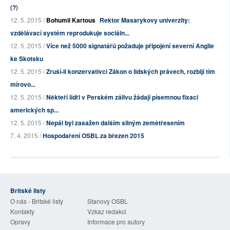
(?)
12. 5. 2015 /
Bohumil Kartous
Rektor Masarykovy univerzity:
vzdělávací systém reprodukuje sociáln...
12. 5. 2015 /
Více než 5000 signatářů požaduje připojení severní Anglie
ke Skotsku
12. 5. 2015 /
Zruší-li konzervativci Zákon o lidských právech, rozbijí tím
mírovo...
12. 5. 2015 /
Někteří lídři v Perském zálivu žádají písemnou fixaci
amerických sp...
12. 5. 2015 /
Nepál byl zasažen dalším silným zemětřesením
7. 4. 2015 /
Hospodaření OSBL za březen 2015
Britské listy
O nás - Britské listy
Stanovy OSBL
Kontakty
Vzkaz redakci
Opravy
Informace pro autory