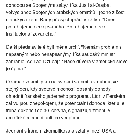
dohodou se Spojenými státy," říká Júsif al-Otajba,
velvyslanec Spojených arabských emirátů - jedné z šesti
členských zemí Rady pro spolupráci v zálivu. "Dnes
potřebujeme něco psaného. Potřebujeme něco
institucionalizovaného."
Další představitelé byli méně určití. "Nemám problém s
napsaným nebo nenapsaným," říká saúdský ministr
zahraničí Adil ad-Džubajr. "Naše důvěra v americké slovo
je úplná."
Obama oznámil plán na svolání summitu v dubnu, ve
stejný den, kdy světové mocnosti dosáhly dohody
ohledně íránského jaderného programu. Lídři v Perském
zálivu jsou znepokojeni, že potenciální dohoda, kteriu je
třeba dokončit do 30. června, signalizuje změnu v
americké alianční politice v regionu.
Jednání s Íránem zkomplikovala vztahy mezi USA a