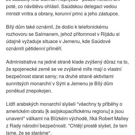
poté, co návštěvu ohlásil. Saúdskou delegaci vedou
ministr vnitra a obrany, korunní princ a jeho zástupce.
Bílý dům také oznámil, že došlo k telefonickému
rozhovoru se Salmanem, jehož přítomnost v Rijádu si
údajně vyžaduje situace v Jemenu, kde Saúdové
oznámili pětidenní příměří.
Administrativa na jedné straně klade zvýšený důraz na to,
že spojenecké země se ve zvýšené míře mají o vlastní
bezpečnost starat samy; na druhé straně aktivitami
sunnitsých monarchií v Sýrii a Jemenu je Bílý dům
poněkud znepokojen.
Lídři arabských monarchií slyšeli "všechny ty příběhy o
americkém obratu [k asijskopacifickému regionu] a jsou
unaveni" válkami na Blízkém východě, říká Robert Malley
z Rady národní bezpečnosti. "Chtějí prostě slyšet, že tam
jsme, že se staráme".