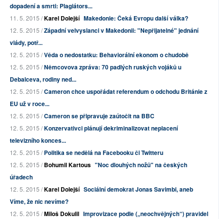
dopadení a smrti: Plagiátors...
11. 5. 2015 /
Karel Dolejší
Makedonie: Čeká Evropu další válka?
12. 5. 2015 /
Západní velvyslanci v Makedonii: "Nepřijatelné" jednání
vlády, potř...
12. 5. 2015 /
Věda o nedostatku: Behaviorální ekonom o chudobě
12. 5. 2015 /
Němcovova zpráva: 70 padlých ruských vojáků u
Debalceva, rodiny ned...
12. 5. 2015 /
Cameron chce uspořádat referendum o odchodu Británie z
EU už v roce...
12. 5. 2015 /
Cameron se připravuje zaútočit na BBC
12. 5. 2015 /
Konzervativci plánují dekriminalizovat neplacení
televizního konces...
12. 5. 2015 /
Politika se nedělá na Facebooku či Twitteru
12. 5. 2015 /
Bohumil Kartous
"Noc dlouhých nožů" na českých
úřadech
12. 5. 2015 /
Karel Dolejší
Sociální demokrat Jonas Savimbi, aneb
Víme, že nic nevíme?
12. 5. 2015 /
Miloš Dokulil
Improvizace podle („neochvějných“) pravidel