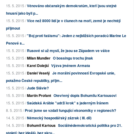
15. 5. 2015 /
Věnováno občanským demokratům, kteří jsou stejně
hnusní jako byli p...
15. 5. 2015 /
Více než 8000 lidí je v člunech na moři, země je nechtějí
přijmout
15. 5. 2015 /
"Boj proti fašismu": Jeden z nejbližších poradců Marine Le
Penové s...
15. 5. 2015 /
Rusové si už myslí, že jsou se Západem ve válce
15. 5. 2015 /
Milan Mundier
O bossingu trochu jinak
15. 5. 2015 /
Karel Dolejší
Výzva jménem Armata
15. 5. 2015 /
Daniel Veselý
Je morální povinností Evropské unie,
potažmo České republiky, přijm...
15. 5. 2015 /
Jude Slávie?
15. 5. 2015 /
Martin Profant
Otevřený dopis Bohumilu Kartousovi
15. 5. 2015 /
Saúdská Arábie "udrží krok" s jaderným Íránem
8. 5. 2015 /
Proč jsme se vzdali fungující ekonomiky v regionech?
14. 5. 2015 /
Německý hospodářský zázrak ( III. díl)
14. 5. 2015 /
Bohumil Kartous
Sociálnědemokratická politika pro 21.
století: bez ideálů, bez skru...