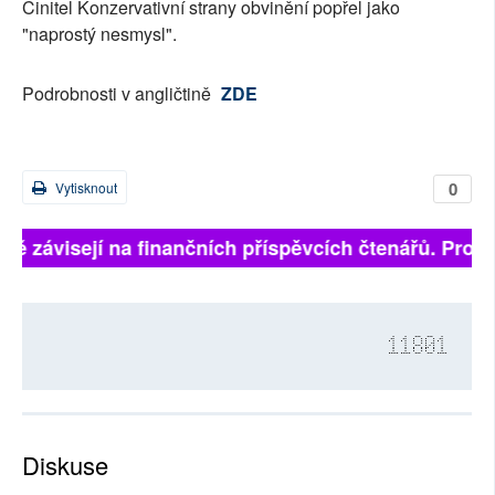
Činitel Konzervativní strany obvinění popřel jako
"naprostý nesmysl".
Podrobnosti v angličtině
ZDE
0
Vytisknout
lně závisejí na finančních příspěvcích čtenářů. Prosí
11801
Diskuse