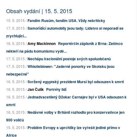
Obsah vydání | 15. 5. 2015
15. 5. 2015 /
Fandím Rusům, fandím USA. Vždy nekriticky
17. 5. 2015 /
Samořídící automobily jsou tady: Lidstvo si neporadí se
zrychlující...
16. 5. 2015 /
Amy Mackinnon
Reportérčin zápisník z Brna: Zatímco
někteří na pádu komunismu vydě...
17. 5. 2015 /
Nechápu iracionální postoje svých spoluobčanů
17. 5. 2015 /
Whistleblower: "Jaderné ponorky ve Skotsku jsou
nebezpečné"
16. 5. 2015 /
Svržený egyptský prezident Mursí byl odsouzen k smrti
16. 5. 2015 /
Jan Čulík
Portréty lidí
16. 5. 2015 /
Jednadvacetiletý Džokar Carnajev byl v USA odsouzen k
smrti
16. 5. 2015 /
Nedávné volby v Británii rozhodlo pro konzervativce jen
900 voličů
15. 5. 2015 /
Problém Evropy s uprchlíky lze vyřešit jedině přímo v
Africe