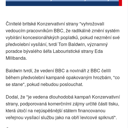
SOCIÁLNÍ SÍTĚ
RUBRIKY
Činitelé britské Konzervativní strany "vyhrožovali
vedoucím pracovníkům BBC, že radikálně změní systém
PLNÁ VERZE STRÁNEK
vybírání koncesionářských poplatků, pokud nezmění své
předvolební vysílání, tvrdí Tom Baldwin, významný
poradce bývalého šéfa Labouristické strany Eda
Milibanda.
Baldwin tvrdí, že vedení BBC a novináři z BBC čelili
během předvolební kampaně opakovaným hrozbám, "co
se stane", pokud nebudou poslouchat.
Dodal, že "je vedena dlouhodobá kampaň Konzervativní
strany, podporovaná komerčními zájmy určité části tisku,
která útočí na nejúspěšnější státem financovanou
veřejnou vysílací službu jako na obří levicové spiknutí".