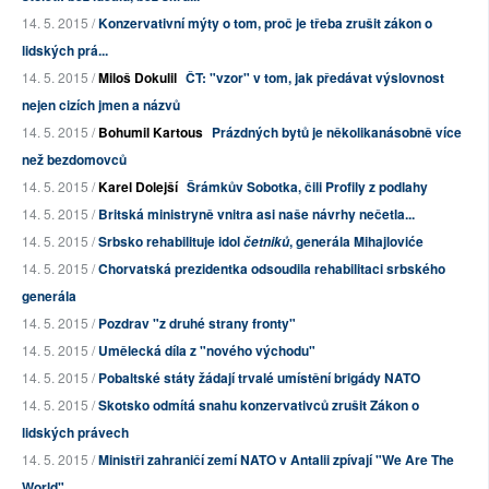
14. 5. 2015 /
Konzervativní mýty o tom, proč je třeba zrušit zákon o
lidských prá...
14. 5. 2015 /
Miloš Dokulil
ČT: "vzor" v tom, jak předávat výslovnost
nejen cizích jmen a názvů
14. 5. 2015 /
Bohumil Kartous
Prázdných bytů je několikanásobně více
než bezdomovců
14. 5. 2015 /
Karel Dolejší
Šrámkův Sobotka, čili Profily z podlahy
14. 5. 2015 /
Britská ministryně vnitra asi naše návrhy nečetla...
14. 5. 2015 /
Srbsko rehabilituje idol
, generála Mihajloviće
četniků
14. 5. 2015 /
Chorvatská prezidentka odsoudila rehabilitaci srbského
generála
14. 5. 2015 /
Pozdrav "z druhé strany fronty"
14. 5. 2015 /
Umělecká díla z "nového východu"
14. 5. 2015 /
Pobaltské státy žádají trvalé umístění brigády NATO
14. 5. 2015 /
Skotsko odmítá snahu konzervativců zrušit Zákon o
lidských právech
14. 5. 2015 /
Ministři zahraničí zemí NATO v Antalii zpívají "We Are The
World"