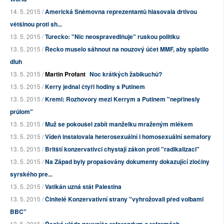
14. 5. 2015 /
Americká Sněmovna reprezentantů hlasovala drtivou
většinou proti sh...
13. 5. 2015 /
Turecko: "Nic neospravedlňuje" ruskou politiku
13. 5. 2015 /
Řecko muselo sáhnout na nouzový účet MMF, aby splatilo
dluh
13. 5. 2015 /
Martin Profant
Noc krátkých žabikuchů?
13. 5. 2015 /
Kerry jednal čtyři hodiny s Putinem
13. 5. 2015 /
Kreml: Rozhovory mezi Kerrym a Putinem "nepřinesly
průlom"
13. 5. 2015 /
Muž se pokoušel zabít manželku mraženým mlékem
13. 5. 2015 /
Vídeň instalovala heterosexuální i homosexuální semafory
13. 5. 2015 /
Britští konzervativci chystají zákon proti "radikalizaci"
13. 5. 2015 /
Na Západ byly propašovány dokumenty dokazující zločiny
syrského pre...
13. 5. 2015 /
Vatikán uzná stát Palestina
13. 5. 2015 /
Činitelé Konzervativní strany "vyhrožovali před volbami
BBC"
13. 5. 2015 /