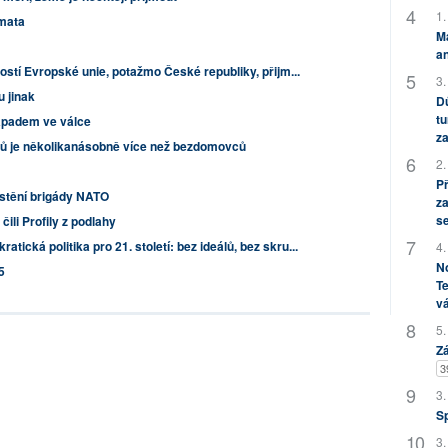
1.
mata
M
an
ostí Evropské unie, potažmo České republiky, přijm...
3.
u jinak
Dů
tu
Západem ve válce
za
ů je několikanásobně více než bezdomovců
2.
P
ístění brigády NATO
za
s
ili Profily z podlahy
tická politika pro 21. století: bez ideálů, bez skru...
4.
No
5
Te
vá
5.
Zá
3
3.
S
3.