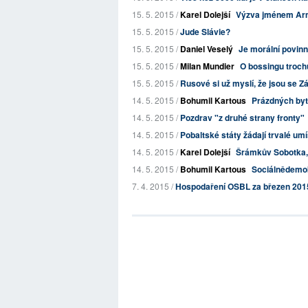
15. 5. 2015 /
Karel Dolejší
Výzva jménem Ar
15. 5. 2015 /
Jude Slávie?
15. 5. 2015 /
Daniel Veselý
Je morální povinn
15. 5. 2015 /
Milan Mundier
O bossingu troch
15. 5. 2015 /
Rusové si už myslí, že jsou se 
14. 5. 2015 /
Bohumil Kartous
Prázdných byt
14. 5. 2015 /
Pozdrav "z druhé strany fronty"
14. 5. 2015 /
Pobaltské státy žádají trvalé um
14. 5. 2015 /
Karel Dolejší
Šrámkův Sobotka, č
14. 5. 2015 /
Bohumil Kartous
Sociálnědemokra
7. 4. 2015 /
Hospodaření OSBL za březen 201