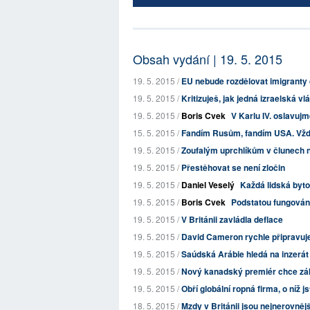
Obsah vydání | 19. 5. 2015
19. 5. 2015 /
EU nebude rozdělovat imigranty 
19. 5. 2015 /
Kritizuješ, jak jedná izraelská v
19. 5. 2015 /
Boris Cvek
V Karlu IV. oslavuj
15. 5. 2015 /
Fandím Rusům, fandím USA. Vždy
19. 5. 2015 /
Zoufalým uprchlíkům v člunech na
19. 5. 2015 /
Přestěhovat se není zločin
19. 5. 2015 /
Daniel Veselý
Každá lidská byto
19. 5. 2015 /
Boris Cvek
Podstatou fungování
19. 5. 2015 /
V Británii zavládla deflace
19. 5. 2015 /
David Cameron rychle připravuj
19. 5. 2015 /
Saúdská Arábie hledá na inzerá
19. 5. 2015 /
Nový kanadský premiér chce zák
19. 5. 2015 /
Obří globální ropná firma, o níž j
18. 5. 2015 /
Mzdy v Británii jsou nejnerovněj