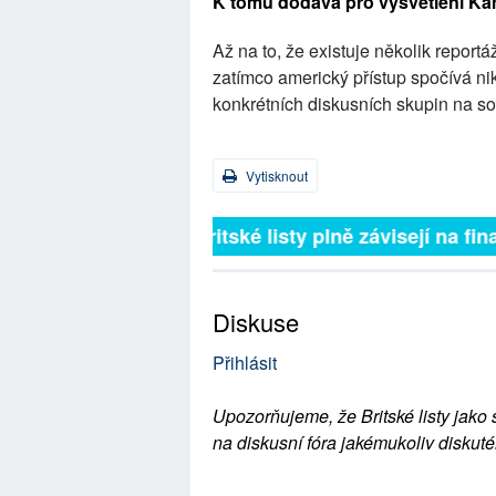
K tomu dodává pro vysvětlení Kare
Až na to, že existuje několik reportá
zatímco americký přístup spočívá nik
konkrétních diskusních skupin na soc
Vytisknout
Britské listy plně závisejí na
Diskuse
Přihlásit
Upozorňujeme, že Britské listy jako 
na diskusní fóra jakémukoliv diskuté