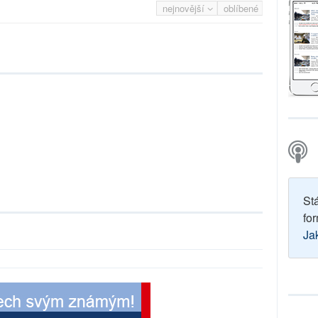
nejnovější
oblíbené
St
for
Ja