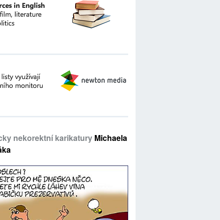
icky nekorektní karikatury
Michaela
áka