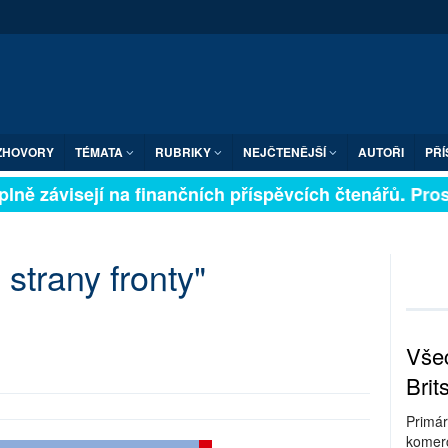
ZHOVORY
TÉMATA
RUBRIKY
NEJČTENĚJŠÍ
AUTOŘI
PŘÍ
lně závisejí na finančních příspěvcích čtenářů. Prosí
strany fronty"
Všec
Brit
Primár
komerc