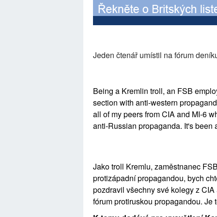
Jeden čtenář umístil na fórum dení
Being a Kremlin troll, an FSB emplo
section with anti-western propaganda,
all of my peers from CIA and MI-6 wh
anti-Russian propaganda. It's been a 
Jako troll Kremlu, zaměstnanec FSB,
protizápadní propagandou, bych chtěl
pozdravil všechny své kolegy z CIA a
fórum protiruskou propagandou. Je to