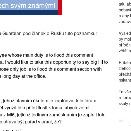
tak, a
pobavi
a aby 
zadava
ku Guardian pod článek o Rusku tuto poznámku:
Výsled
by moh
příběh
větší 
yee whose main duty is to flood this comment
 I would like to take this opportunity to say big HI to
Příběh
zlehčo
ose only job is to flood this comment section with
přechá
long day at the office.
riskant
To vše
refero
 jehož hlavním úkolem je zaplňovat toto fórum
škály 
 využít této příležitosti k tomu, abych velmi
 z MI6, jejichž jediným zaměstnáním je zaplnit toto
 otrava být pořád v práci, že?