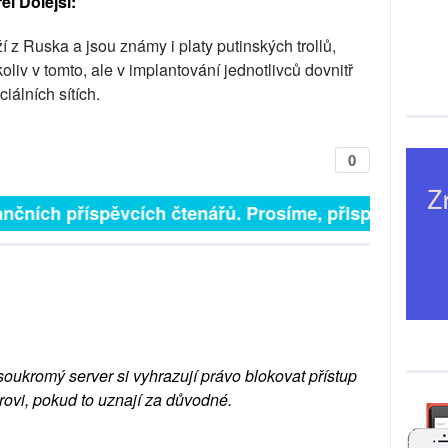
l Dolejší:
ží z Ruska a jsou známy i platy putinských trollů,
oliv v tomto, ale v implantování jednotlivců dovnitř
iálních sítích.
0
 finančních příspěvcích čtenářů. Prosíme, přispějte. ➥
soukromý server si vyhrazují právo blokovat přístup
rovi, pokud to uznají za důvodné.