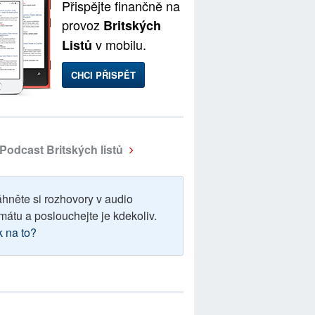
Přispějte finančně na
provoz
Britských
v mobilu.
Listů
CHCI PŘISPĚT
Podcast Britských listů
áhněte si rozhovory v audio
mátu a poslouchejte je kdekoliv.
k na to?