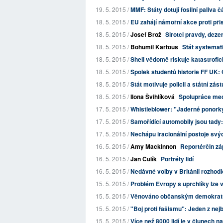
19. 5. 2015 /
MMF: Státy dotují fosilní paliva 
18. 5. 2015 /
EU zahájí námořní akce proti při
18. 5. 2015 /
Josef Brož
Sirotci pravdy, dezer
18. 5. 2015 /
Bohumil Kartous
Stát systemati
18. 5. 2015 /
Shell vědomě riskuje katastrofi
18. 5. 2015 /
Spolek studentů historie FF UK:
18. 5. 2015 /
Stát motivuje policii a státní zás
18. 5. 2015 /
Ilona Švihlíková
Spolupráce me
17. 5. 2015 /
Whistleblower: "Jaderné ponork
17. 5. 2015 /
Samořídící automobily jsou tady: 
17. 5. 2015 /
Nechápu iracionální postoje sv
16. 5. 2015 /
Amy Mackinnon
Reportérčin zá
16. 5. 2015 /
Jan Čulík
Portréty lidí
16. 5. 2015 /
Nedávné volby v Británii rozhodl
15. 5. 2015 /
Problém Evropy s uprchlíky lze v
15. 5. 2015 /
Věnováno občanským demokratům, 
15. 5. 2015 /
"Boj proti fašismu": Jeden z nej
15. 5. 2015 /
Více než 8000 lidí je v člunech n