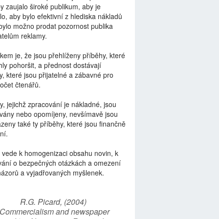
by zaujalo široké publikum, aby je
lo, aby bylo efektivní z hlediska nákladů
bylo možno prodat pozornost publika
telům reklamy.
kem je, že jsou přehlíženy příběhy, které
ly pohoršit, a přednost dostávají
y, které jsou přijatelné a zábavné pro
počet čtenářů.
y, jejichž zpracování je nákladné, jsou
vány nebo opomíjeny, nevšímavě jsou
zeny také ty příběhy, které jsou finančně
ní.
 vede k homogenizaci obsahu novin, k
vání o bezpečných otázkách a omezení
názorů a vyjadřovaných myšlenek.
R.G. Picard, (2004)
“Commercialism and newspaper