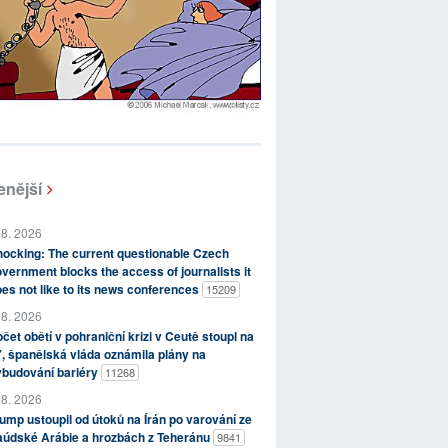
enější
 8. 2026
ocking: The current questionable Czech
vernment blocks the access of journalists it
es not like to its news conferences
15209
 8. 2026
čet obětí v pohraniční krizi v Ceutě stoupl na
, španělská vláda oznámila plány na
ybudování bariéry
11268
 8. 2026
ump ustoupil od útoků na Írán po varování ze
aúdské Arábie a hrozbách z Teheránu
9841