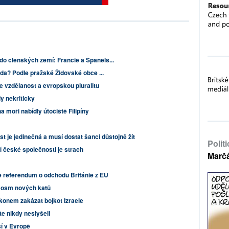
do členských zemí: Francie a Španěls...
láda? Podle pražské Židovské obce ...
me vzdělanost a evropskou pluralitu
 nekriticky
 moři nabídly útočiště Filipíny
st je jedinečná a musí dostat šanci důstojně žít
Polit
 české společnosti je strach
Marč
e referendum o odchodu Británie z EU
t osm nových katů
onem zakázat bojkot Izraele
ste nikdy neslyšeli
ší v Evropě