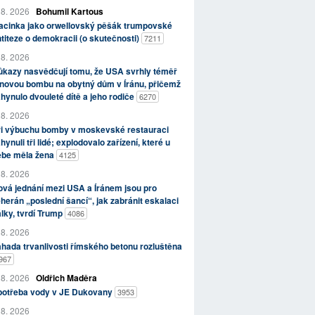
 8. 2026
Bohumil Kartous
acinka jako orwellovský pěšák trumpovské
titeze o demokracii (o skutečnosti)
7211
 8. 2026
kazy nasvědčují tomu, že USA svrhly téměř
novou bombu na obytný dům v Íránu, přičemž
hynulo dvouleté dítě a jeho rodiče
6270
 8. 2026
ři výbuchu bomby v moskevské restauraci
hynuli tři lidé; explodovalo zařízení, které u
ebe měla žena
4125
 8. 2026
vá jednání mezi USA a Íránem jsou pro
herán „poslední šancí“, jak zabránit eskalaci
lky, tvrdí Trump
4086
 8. 2026
hada trvanlivosti římského betonu rozluštěna
967
 8. 2026
Oldřich Maděra
potřeba vody v JE Dukovany
3953
 8. 2026