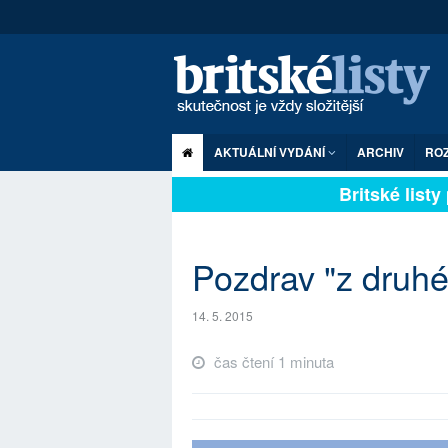
AKTUÁLNÍ VYDÁNÍ
ARCHIV
RO
Britské listy p
Pozdrav "z druhé 
14. 5. 2015
čas čtení 1 minuta