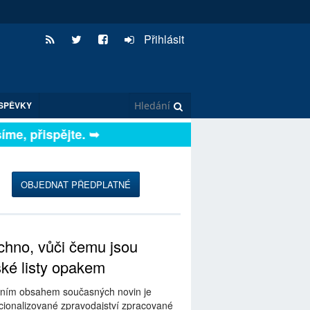
Přihlásit
SPĚVKY
me, přispějte. ➥
OBJEDNAT PŘEDPLATNÉ
hno, vůči čemu jsou
ské listy opakem
ním obsahem současných novin je
ionalizované zpravodajství zpracované