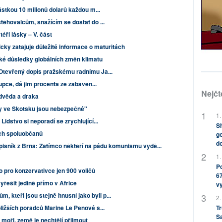
částkou 10 milionů dolarů každou m...
stěhovalcům, snažícím se dostat do ...
téři lásky – V. část
cky zatajuje důležité informace o maturitách
cké důsledky globálních změn klimatu
 Otevřený dopis pražskému radnímu Ja...
tupce, dá jim procenta ze zabaven...
Nejčt
dvěda a draka
y ve Skotsku jsou nebezpečné"
1.
Lidstvo si neporadí se zrychlující...
Sh
ých spoluobčanů
go
do
pisník z Brna: Zatímco někteří na pádu komunismu vydě...
1.
Po
o pro konzervativce jen 900 voličů
67
yřešit jedině přímo v Africe
v
kteří jsou stejně hnusní jako byli p...
2.
Tr
bližších poradců Marine Le Penové s...
S
a moři, země je nechtějí přijmout