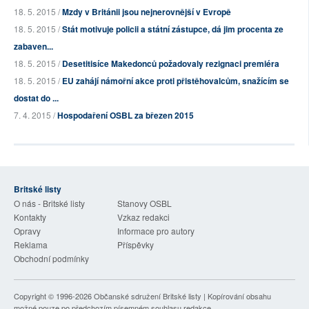
18. 5. 2015 /
Mzdy v Británii jsou nejnerovnější v Evropě
18. 5. 2015 /
Stát motivuje policii a státní zástupce, dá jim procenta ze
zabaven...
18. 5. 2015 /
Desetitisíce Makedonců požadovaly rezignaci premiéra
18. 5. 2015 /
EU zahájí námořní akce proti přistěhovalcům, snažícím se
dostat do ...
7. 4. 2015 /
Hospodaření OSBL za březen 2015
Britské listy
O nás - Britské listy
Stanovy OSBL
Kontakty
Vzkaz redakci
Opravy
Informace pro autory
Reklama
Příspěvky
Obchodní podmínky
Copyright © 1996-2026
Občanské sdružení Britské listy
| Kopírování obsahu
možné pouze po předchozím písemném souhlasu redakce.