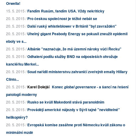
Orwella!
15. 5. 2015 /
Fandím Rusům, fandím USA. Vždy nekriticky
20. 5. 2015 /
Pro českou společnost je těžké nebát se
20. 5. 2015 /
Další ruský whistleblower v Británii "byl zavražděn"
20. 5. 2015 /
Uhelný gigant Peabody Energy se pokusil zneužít epidemii
eboly ve s...
20. 5. 2015 /
Albánie "naznačuje, že má územní nároky vůči Řecku"
20. 5. 2015 /
Odhalení podílu služby BND na odposleších ohrožuje
kancléřku Merkel...
20. 5. 2015 /
Soud nařídil ministerstvu zahraničí zveřejnit emaily Hillary
Clinto...
20. 5. 2015 /
Karel Dolejší
Konec
- a šancí na řešení
global governance
patologií moderny
20. 5. 2015 /
Rusko se kvůli Makedonii stává paranoidním
20. 5. 2015 /
Provádějí americké nájezdy v Sýrii tajné "neviditelné"
helikoptéry?
20. 5. 2015 /
Evropská komise zasáhne proti Německu kvůli zákonu o
minimální mzdě