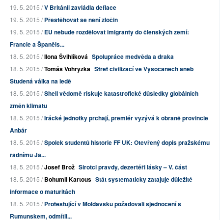
19. 5. 2015 /
V Británii zavládla deflace
19. 5. 2015 /
Přestěhovat se není zločin
19. 5. 2015 /
EU nebude rozdělovat imigranty do členských zemí:
Francie a Španěls...
18. 5. 2015 /
Ilona Švihlíková
Spolupráce medvěda a draka
18. 5. 2015 /
Tomáš Vohryzka
Střet civilizací ve Vysočanech aneb
Studená válka na ledě
18. 5. 2015 /
Shell vědomě riskuje katastrofické důsledky globálních
změn klimatu
18. 5. 2015 /
Irácké jednotky prchají, premiér vyzývá k obraně provincie
Anbár
18. 5. 2015 /
Spolek studentů historie FF UK: Otevřený dopis pražskému
radnímu Ja...
18. 5. 2015 /
Josef Brož
Sirotci pravdy, dezertéři lásky – V. část
18. 5. 2015 /
Bohumil Kartous
Stát systematicky zatajuje důležité
informace o maturitách
18. 5. 2015 /
Protestující v Moldavsku požadovali sjednocení s
Rumunskem, odmítli...