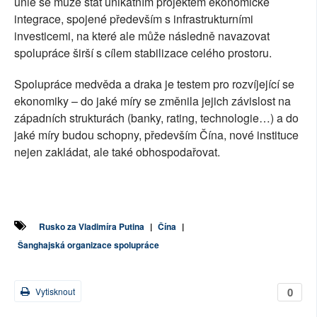
unie se může stát unikátním projektem ekonomické
integrace, spojené především s infrastrukturními
investicemi, na které ale může následně navazovat
spolupráce širší s cílem stabilizace celého prostoru.
Spolupráce medvěda a draka je testem pro rozvíjející se
ekonomiky – do jaké míry se změnila jejich závislost na
západních strukturách (banky, rating, technologie…) a do
jaké míry budou schopny, především Čína, nové instituce
nejen zakládat, ale také obhospodařovat.
Rusko za Vladimíra Putina
|
Čína
|
Šanghajská organizace spolupráce
0
Vytisknout