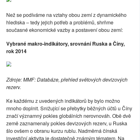
Než se podíváme na vztahy obou zemí z dynamického
hlediska – tedy jejich potřeb a problémů, shrňme
současné ekonomické vazby a postavení obou zemí:
Vybrané makro-indikátory, srovnání Ruska a Číny,
rok 2014
Zdroje: MMF: Databáze, přehled světových devizových
rezerv.
Ke každému z uvedených indikátorů by bylo možno
mnoho doplnit. Snižující se přebytky běžných účtů u Číny
značí významný pokles globálních nerovnováh. Obě dvě
země zaznamenaly pokles devizových rezerv, u Ruska
šlo ovšem o obranu kurzu rublu. Nadměrná čínská
investiční aktivita je dostatečně známým tématem. Na