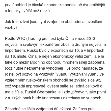
první pohled je čínská ekonomika podstatně dynamičtější
a logicky i větší než ruská.
Jak intenzivní jsou nyní vzájemné obchodní a investiční
vazby?
Podle WTO (Trading profiles) byla Čína v roce 2013
největším světovým exportérem zboží a druhým největším
importérem. Rusko bylo v exportech na 10. a v importech
na 16. místě. Čína je nejen ekonomicky větší zemí, ale je
také do mezinárodního obchodu mnohem šířeji zapojena
(což nutně neznamená výhodněji). Je proto nasnadě, že
roste, byť pozvolna využívání yuanu. Využívání yuanu ve
vzájemném rusko-čínském obchodě se zvýšilo sice 9x,
což vypadá impresivně, ovšem stále se jedná celkově o
malá čísla. Ruská Sberbanka je i zde „předvoj“, jako první
z ruských bank bude financovat i akreditivy ve yuanech.
Zásadně se lišila vzájemná důležitost. Zatímco pro