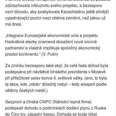
zdůrazňovala inkluzivitu svého projektu, a bezesporu
není důvodu, aby poskytovala Kazachstánu ještě silnější
vyjednávající pozici mezi oběma zeměmi, než jakou už
má dnes.
„Integrace Euroasijské ekonomické unie a projektu
Hedvábné stezky znamená dosažení nové úrovně
partnerství a vlastně implikuje společný ekonomický
prostor kontinentu.“ (V. Putin)
Za zmínku bezesporu také stojí, že celá řada dohod byla
podepsána při návštěvě čínského prezidenta v Moskvě
při příležitosti oslav konce II. světové války. (ano, to byla
ta akce, kde „nikdo“ důležitý nebyl – tedy alespoň podle
většiny českých médií.)
Gazprom a čínská CNPC (Národní ropná firma)
podepsali dohodu o podmínkách dodání plynu z Ruska
do Číny tzv. západní trasou. Dohoda se bude týkat