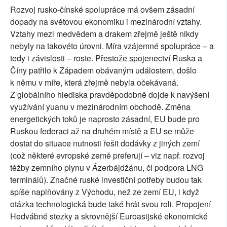
Rozvoj rusko-čínské spolupráce má ovšem zásadní
dopady na světovou ekonomiku i mezinárodní vztahy.
Vztahy mezi medvědem a drakem zřejmě ještě nikdy
nebyly na takovéto úrovni. Míra vzájemné spolupráce – a
tedy i závislosti – roste. Přestože spojenectví Ruska a
Číny patřilo k Západem obávaným událostem, došlo
k němu v míře, která zřejmě nebyla očekávaná.
Z globálního hlediska pravděpodobně dojde k navýšení
využívání yuanu v mezinárodním obchodě. Změna
energetických toků je naprosto zásadní, EU bude pro
Ruskou federaci až na druhém místě a EU se může
dostat do situace nutnosti řešit dodávky z jiných zemí
(což některé evropské země preferují – viz např. rozvoj
těžby zemního plynu v Ázerbájdžánu, či podpora LNG
terminálů). Značné ruské investiční potřeby budou tak
spíše naplňovány z Východu, než ze zemí EU, i když
otázka technologická bude také hrát svou roli. Propojení
Hedvábné stezky a skrovnější Euroasijské ekonomické