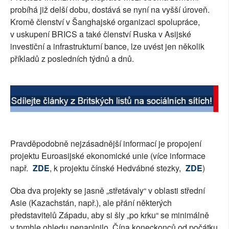
probíhá již delší dobu, dostává se nyní na vyšší úroveň.
SOCIÁLNÍ SÍTĚ
Kromě členství v Šanghajské organizaci spolupráce,
v uskupení BRICS a také členství Ruska v Asijské
RUBRIKY
investiční a infrastrukturní bance, lze uvést jen několik
příkladů z posledních týdnů a dnů.
PLNÁ VERZE STRÁNEK
Pravděpodobně nejzásadnější informací je propojení
projektu Euroasijské ekonomické unie (více informace
např.
ZDE
, k projektu čínské Hedvábné stezky,
ZDE
)
Oba dva projekty se jasně „střetávaly“ v oblasti střední
Asie (Kazachstán, např.), ale přání některých
představitelů Západu, aby si šly „po krku“ se minimálně
v tomhle ohledu nenaplnilo. Čína koneckonců od počátku