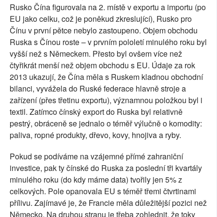
Rusko Čína figurovala na 2. místě v exportu a importu (po
EU jako celku, což je poněkud zkreslující), Rusko pro
Čínu v první pětce nebylo zastoupeno. Objem obchodu
Ruska s Čínou roste – v prvním pololetí minulého roku byl
vyšší než s Německem. Přesto byl ovšem více než
čtyřikrát menší než objem obchodu s EU. Údaje za rok
2013 ukazují, že Čína měla s Ruskem kladnou obchodní
bilanci, vyvážela do Ruské federace hlavně stroje a
zařízení (přes třetinu exportu), významnou položkou byl i
textil. Zatímco čínský export do Ruska byl relativně
pestrý, obráceně se jednalo o téměř výlučně o komodity:
paliva, ropné produkty, dřevo, kovy, hnojiva a ryby.
Pokud se podíváme na vzájemné přímé zahraniční
investice, pak ty čínské do Ruska za poslední tři kvartály
minulého roku (do kdy máme data) tvořily jen 5% z
celkových. Pole opanovala EU s téměř třemi čtvrtinami
přílivu. Zajímavé je, že Francie měla důležitější pozici než
Německo. Na druhou stranu je třeba zohlednit, že toky