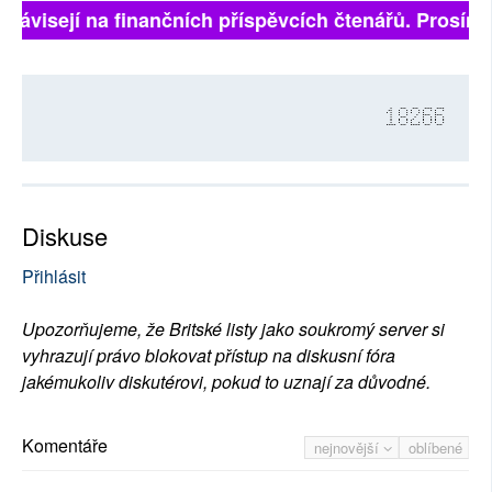
 závisejí na finančních příspěvcích čtenářů. Prosíme, 
18266
Diskuse
Přihlásit
Upozorňujeme, že Britské listy jako soukromý server si
vyhrazují právo blokovat přístup na diskusní fóra
jakémukoliv diskutérovi, pokud to uznají za důvodné.
Komentáře
nejnovější
oblíbené