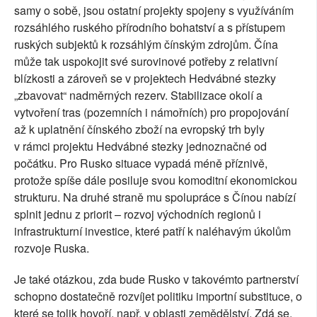
samy o sobě, jsou ostatní projekty spojeny s využíváním
rozsáhlého ruského přírodního bohatství a s přístupem
ruských subjektů k rozsáhlým čínským zdrojům. Čína
může tak uspokojit své surovinové potřeby z relativní
blízkosti a zároveň se v projektech Hedvábné stezky
„zbavovat“ nadměrných rezerv. Stabilizace okolí a
vytvoření tras (pozemních i námořních) pro propojování
až k uplatnění čínského zboží na evropský trh byly
v rámci projektu Hedvábné stezky jednoznačné od
počátku. Pro Rusko situace vypadá méně příznivě,
protože spíše dále posiluje svou komoditní ekonomickou
strukturu. Na druhé straně mu spolupráce s Čínou nabízí
splnit jednu z priorit – rozvoj východních regionů i
infrastrukturní investice, které patří k naléhavým úkolům
rozvoje Ruska.
Je také otázkou, zda bude Rusko v takovémto partnerství
schopno dostatečně rozvíjet politiku importní substituce, o
které se tolik hovoří, např. v oblasti zemědělství. Zdá se,