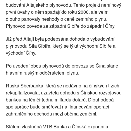
budování Altajského plynovodu. Tento projekt není nový,
první úvahy o něm spadají do roku 2006, ale velmi
dlouho panovaly neshody o ceně zemního plynu.
Plynovod povede ze západní Sibiře do západní Číny.
Již před Altají byla podepsána dohoda o vybudování
plynovodu Síla Sibiře, který se týká východní Sibiře a
východní Číny.
Po uvedení obou plynovodů do provozu se Čína stane
hlavním ruským odběratelem plynu.
Ruská Sberbanka, která se nedávno na čínských trzích
rekapitalizovala, uzavřela dohodu s Čínskou rozvojovou
bankou na téměř jednu miliardu dolarů. Dlouhodobá
spolupráce bude směřovat na financování operací
zahraničního obchodu mezi oběma zeměmi.
Státem vlastněná VTB Banka a Čínská exportní a