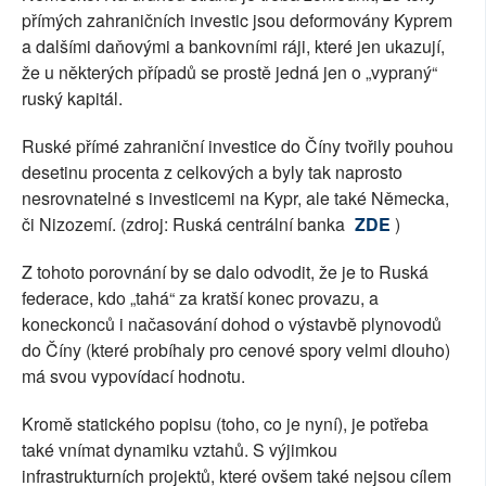
přímých zahraničních investic jsou deformovány Kyprem
a dalšími daňovými a bankovními ráji, které jen ukazují,
že u některých případů se prostě jedná jen o „vypraný“
ruský kapitál.
Ruské přímé zahraniční investice do Číny tvořily pouhou
desetinu procenta z celkových a byly tak naprosto
nesrovnatelné s investicemi na Kypr, ale také Německa,
či Nizozemí. (zdroj: Ruská centrální banka
ZDE
)
Z tohoto porovnání by se dalo odvodit, že je to Ruská
federace, kdo „tahá“ za kratší konec provazu, a
koneckonců i načasování dohod o výstavbě plynovodů
do Číny (které probíhaly pro cenové spory velmi dlouho)
má svou vypovídací hodnotu.
Kromě statického popisu (toho, co je nyní), je potřeba
také vnímat dynamiku vztahů. S výjimkou
infrastrukturních projektů, které ovšem také nejsou cílem