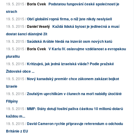
19. 5. 2015 /
Boris Cvek
Podstatou fungování české společnosti je
strach
19. 5. 2015 /
Obří globální ropná firma, o níž jste nikdy neslyšeli
19. 5. 2015 /
Daniel Veselý
Každá lidská bytost je jedinečná a musí
dostat šanci důstojně žít
19. 5. 2015 /
Saúdská Arábie hledá na inzerát osm nových katů
19. 5. 2015 /
Boris Cvek
V Karlu IV. oslavujme vzdělanost a evropskou
pluralitu
19. 5. 2015 /
Kritizuješ, jak jedná izraelská vláda? Podle pražské
Židovské obce ...
19. 5. 2015 /
Nový kanadský premiér chce zákonem zakázat bojkot
Izraele
19. 5. 2015 /
Zoufalým uprchlíkům v člunech na moři nabídly útočiště
Filipíny
19. 5. 2015 /
MMF: Státy dotují fosilní paliva částkou 10 milionů dolarů
každou m...
19. 5. 2015 /
David Cameron rychle připravuje referendum o odchodu
Británie z EU