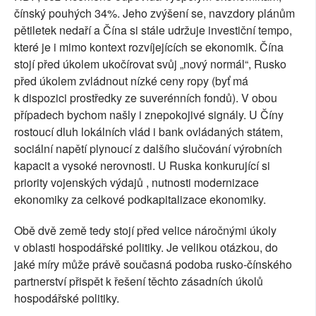
čínský pouhých 34%. Jeho zvýšení se, navzdory plánům
pětiletek nedaří a Čína si stále udržuje investiční tempo,
které je i mimo kontext rozvíjejících se ekonomik. Čína
stojí před úkolem ukočírovat svůj „nový normál“, Rusko
před úkolem zvládnout nízké ceny ropy (byť má
k dispozici prostředky ze suverénních fondů). V obou
případech bychom našly i znepokojivé signály. U Číny
rostoucí dluh lokálních vlád i bank ovládaných státem,
sociální napětí plynoucí z dalšího slučování výrobních
kapacit a vysoké nerovnosti. U Ruska konkurující si
priority vojenských výdajů , nutnosti modernizace
ekonomiky za celkové podkapitalizace ekonomiky.
Obě dvě země tedy stojí před velice náročnými úkoly
v oblasti hospodářské politiky. Je velikou otázkou, do
jaké míry může právě současná podoba rusko-čínského
partnerství přispět k řešení těchto zásadních úkolů
hospodářské politiky.