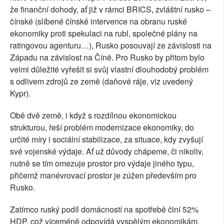
že finanční dohody, ať již v rámci BRICS, zvláštní rusko –
čínské (slíbené čínské intervence na obranu ruské
ekonomiky proti spekulaci na rubl, společné plány na
ratingovou agenturu…), Rusko posouvají ze závislosti na
Západu na závislost na Číně. Pro Rusko by přitom bylo
velmi důležité vyřešit si svůj vlastní dlouhodobý problém
s odlivem zdrojů ze země (daňové ráje, viz uvedený
Kypr).
Obě dvě země, i když s rozdílnou ekonomickou
strukturou, řeší problém modernizace ekonomiky, do
určité míry i sociální stabilizace, za situace, kdy zvyšují
své vojenské výdaje. Ať už důvody chápeme, či nikoliv,
nutně se tím omezuje prostor pro výdaje jiného typu,
přičemž manévrovací prostor je zúžen především pro
Rusko.
Zatímco ruský podíl domácností na spotřebě činí 52%
HDP, což víceméně odpovídá vyspělým ekonomikám,