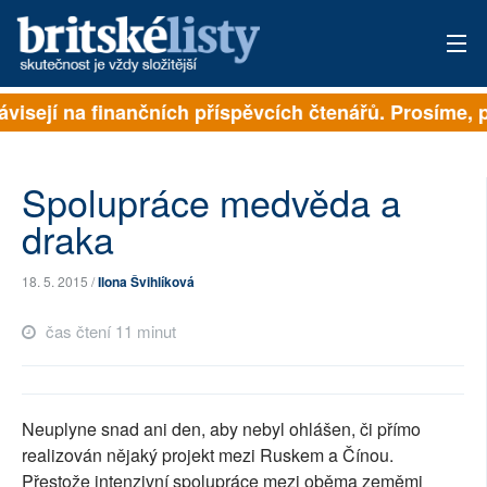
visejí na finančních příspěvcích čtenářů. Prosíme, př
PŘIHLÁSIT
AKTUÁLNÍ VYDÁNÍ
Spolupráce medvěda a
ARCHIV
draka
ROZHOVORY
18. 5. 2015 /
Ilona Švihlíková
TÉMATA
čas čtení 11 minut
NEJČTENĚJŠÍ ZA 7 DNÍ
AUTOŘI
Neuplyne snad ani den, aby nebyl ohlášen, či přímo
realizován nějaký projekt mezi Ruskem a Čínou.
PŘÍSPĚVKY NA PROVOZ
Přestože intenzivní spolupráce mezi oběma zeměmi