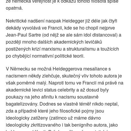
že německá veřejnost je k odkazu tohoto filosofa spíše
opatrná.
Nekritické nadšení naopak Heidegger již déle jak čtyři
dekády vyvolává ve Francii, kde se ho chopil nejprve
Jean-Paul Sartre (od nějž se ale sám idol distancoval) a
později mnoho dalších akademických levičáků
postižených krizí marxismu a strukturalismu a toužících
po chybějící normativní politické teorii.
V Německu se možná Heideggerova mesaliance s
nacismem někdy zlehčuje, skutečný vliv tohoto autora je
však poměrně malý. Naproti tomu ve Francii má právě na
akademické levici status celebrity a až dosud byly
poukazy na jeho afinitu k nacismu soustavně
bagatelizovány. Dodnes se vlastně téměř nikdo neptal,
zda a případně které jeho filosofické pojmy jsou
ideologicky zatíženy (zatímco už máme dávno
ideologicky zkritizovaného i tak benigního autora, jako