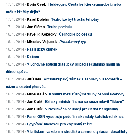
17. 1. 2014 /
Boris Cvek
Heidegger: Cesta ke Kierkegaardovi, nebo
útěk z břečky dějin?
17. 1. 2014 /
Karel Dolejší
Těžko lze být trochu těhotný
17. 1. 2014 /
Jan Sláma
Touha po titulu
16. 1. 2014 /
Pavel P. Kopecký
Černobíle po česku
16. 1. 2014 /
Miroslav Vejlupek
Problémový typ
16. 1. 2014 /
Rasistický článek
16. 1. 2014 /
Debata
16. 1. 2014 /
V Londýně soudili drastický případ sexuálního násilí na
dětech, pác...
16. 1. 2014 /
Jiří Baťa
Arcibiskupský zámek a zahrady v Kroměříži --
názor a osobní přesvě...
16. 1. 2014 /
Miloš Kaláb
Konflikt mezi různými druhy osobní svobody
16. 1. 2014 /
Jan Čulík
Britský ministr financí se snaží mluvit "lidově"
16. 1. 2014 /
Jan Čulík
V Novinkách neumějí překládat z angličtiny
16. 1. 2014 /
Panel OSN vyšetřuje pedofilní skandály katolických kněží
16. 1. 2014 /
Egypťané hlasovali pro vojenský režim
16. 1. 2014 /
V britském vazebním středisku zemřel čtyřiaosmdesátiletý