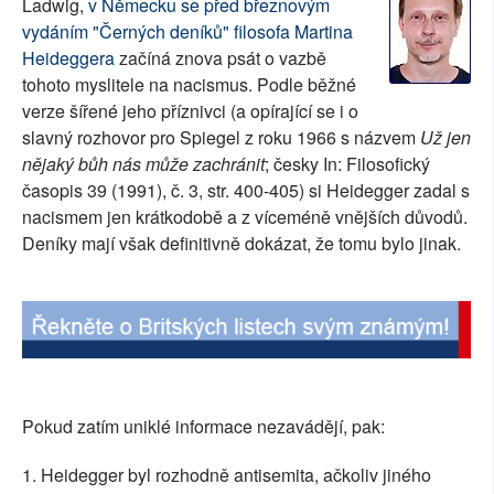
Ladwig,
v Německu se před březnovým
SOCIÁLNÍ SÍTĚ
vydáním "Černých deníků" filosofa Martina
Heideggera
začíná znova psát o vazbě
RUBRIKY
tohoto myslitele na nacismus. Podle běžné
verze šířené jeho příznivci (a opírající se i o
PLNÁ VERZE STRÁNEK
slavný rozhovor pro Spiegel z roku 1966 s názvem
Už jen
nějaký bůh nás může zachránit
; česky In: Filosofický
časopis 39 (1991), č. 3, str. 400-405) si Heidegger zadal s
nacismem jen krátkodobě a z víceméně vnějších důvodů.
Deníky mají však definitivně dokázat, že tomu bylo jinak.
Pokud zatím uniklé informace nezavádějí, pak:
1. Heidegger byl rozhodně antisemita, ačkoliv jiného