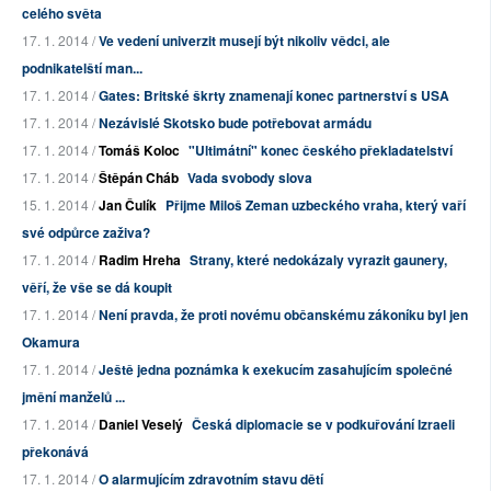
celého světa
17. 1. 2014 /
Ve vedení univerzit musejí být nikoliv vědci, ale
podnikatelští man...
17. 1. 2014 /
Gates: Britské škrty znamenají konec partnerství s USA
17. 1. 2014 /
Nezávislé Skotsko bude potřebovat armádu
17. 1. 2014 /
Tomáš Koloc
"Ultimátní" konec českého překladatelství
17. 1. 2014 /
Štěpán Cháb
Vada svobody slova
15. 1. 2014 /
Jan Čulík
Přijme Miloš Zeman uzbeckého vraha, který vaří
své odpůrce zaživa?
17. 1. 2014 /
Radim Hreha
Strany, které nedokázaly vyrazit gaunery,
věří, že vše se dá koupit
17. 1. 2014 /
Není pravda, že proti novému občanskému zákoníku byl jen
Okamura
17. 1. 2014 /
Ještě jedna poznámka k exekucím zasahujícím společné
jmění manželů ...
17. 1. 2014 /
Daniel Veselý
Česká diplomacie se v podkuřování Izraeli
překonává
17. 1. 2014 /
O alarmujícím zdravotním stavu dětí