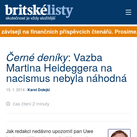
 závisejí na finančních příspěvcích čtenářů. Prosíme, 
PŘIHLÁSIT
AKTUÁLNÍ VYDÁNÍ
: Vazba
Černé deníky
ARCHIV
Martina Heideggera na
nacismus nebyla náhodná
ROZHOVORY
TÉMATA
15. 1. 2014 /
Karel Dolejší
NEJČTENĚJŠÍ ZA 7 DNÍ
čas čtení 2 minuty
AUTOŘI
PŘÍSPĚVKY NA PROVOZ
Jak redakci nedávno upozornil pan Uwe