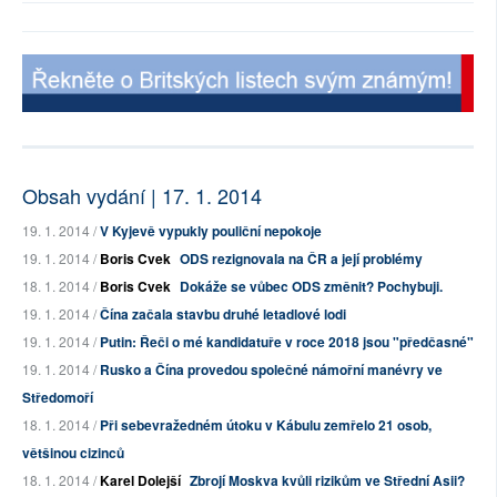
Obsah vydání | 17. 1. 2014
19. 1. 2014 /
V Kyjevě vypukly pouliční nepokoje
19. 1. 2014 /
Boris Cvek
ODS rezignovala na ČR a její problémy
18. 1. 2014 /
Boris Cvek
Dokáže se vůbec ODS změnit? Pochybuji.
19. 1. 2014 /
Čína začala stavbu druhé letadlové lodi
19. 1. 2014 /
Putin: Řeči o mé kandidatuře v roce 2018 jsou "předčasné"
19. 1. 2014 /
Rusko a Čína provedou společné námořní manévry ve
Středomoří
18. 1. 2014 /
Při sebevražedném útoku v Kábulu zemřelo 21 osob,
většinou cizinců
18. 1. 2014 /
Karel Dolejší
Zbrojí Moskva kvůli rizikům ve Střední Asii?