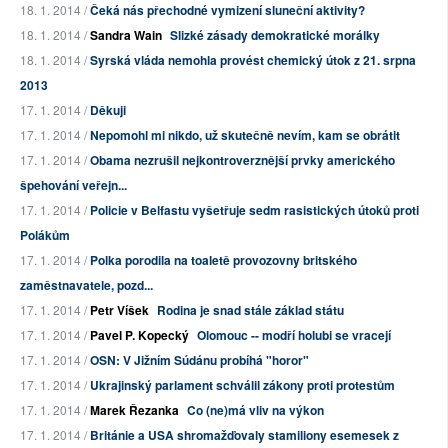
18. 1. 2014 /
Čeká nás přechodné vymizení sluneční aktivity?
18. 1. 2014 /
Sandra Wain
Slizké zásady demokratické morálky
18. 1. 2014 /
Syrská vláda nemohla provést chemický útok z 21. srpna
2013
17. 1. 2014 /
Děkuji
17. 1. 2014 /
Nepomohl mi nikdo, už skutečně nevím, kam se obrátit
17. 1. 2014 /
Obama nezrušil nejkontroverznější prvky amerického
špehování veřejn...
17. 1. 2014 /
Policie v Belfastu vyšetřuje sedm rasistických útoků proti
Polákům
17. 1. 2014 /
Polka porodila na toaletě provozovny britského
zaměstnavatele, pozd...
17. 1. 2014 /
Petr Víšek
Rodina je snad stále základ státu
17. 1. 2014 /
Pavel P. Kopecký
Olomouc -- modří holubi se vracejí
17. 1. 2014 /
OSN: V Jižním Súdánu probíhá "horor"
17. 1. 2014 /
Ukrajinský parlament schválil zákony proti protestům
17. 1. 2014 /
Marek Řezanka
Co (ne)má vliv na výkon
17. 1. 2014 /
Británie a USA shromažďovaly stamiliony esemesek z