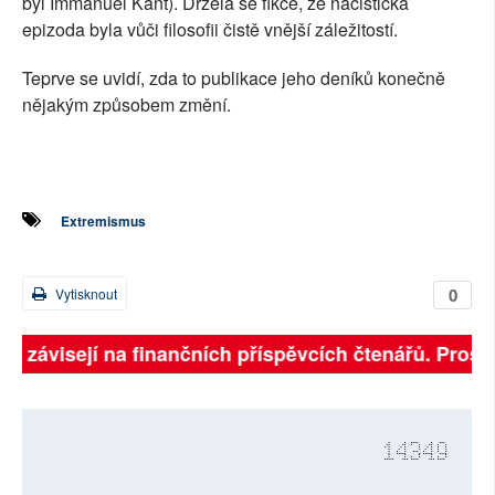
byl Immanuel Kant). Držela se fikce, že nacistická
epizoda byla vůči filosofii čistě vnější záležitostí.
Teprve se uvidí, zda to publikace jeho deníků konečně
nějakým způsobem změní.
Extremismus
0
Vytisknout
ně závisejí na finančních příspěvcích čtenářů. Prosím
14349