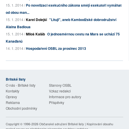
15. 1. 2014 /
Po novelizaci exekučního zákona smějí exekutoři vymáhat
od obou man...
15. 1. 2014 /
Karel Dolejší
"Lituji", aneb Kambodžské dobrodružství
Alaina Badioua
15. 1. 2014 /
Miloš Kaláb
O jednosměrnou cestu na Mars se uchází 75
Kanaďanů
14. 1. 2014 /
Hospodaření OSBL za prosinec 2013
Britské listy
O nás - Britské listy
Stanovy OSBL
Kontakty
Vzkaz redakci
Opravy
Informace pro autory
Reklama
Příspěvky
Obchodní podmínky
Copyright © 1996-2026
Občanské sdružení Britské listy
| Kopírování obsahu
možné pouze po předchozím písemném souhlasu redakce.