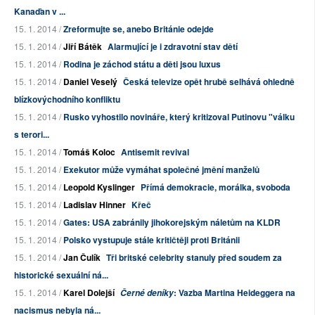
Kanaďan v ...
15. 1. 2014 /
Zreformujte se, anebo Británie odejde
15. 1. 2014 /
Jiří Bátěk
Alarmující je i zdravotní stav dětí
15. 1. 2014 /
Rodina je záchod státu a děti jsou luxus
15. 1. 2014 /
Daniel Veselý
Česká televize opět hrubě selhává ohledně
blízkovýchodního konfliktu
15. 1. 2014 /
Rusko vyhostilo novináře, který kritizoval Putinovu "válku
s terori...
15. 1. 2014 /
Tomáš Koloc
Antisemit revival
15. 1. 2014 /
Exekutor může vymáhat společné jmění manželů
15. 1. 2014 /
Leopold Kyslinger
Přímá demokracie, morálka, svoboda
15. 1. 2014 /
Ladislav Hinner
Křeč
15. 1. 2014 /
Gates: USA zabránily jihokorejským náletům na KLDR
15. 1. 2014 /
Polsko vystupuje stále kritičtěji proti Británii
15. 1. 2014 /
Jan Čulík
Tři britské celebrity stanuly před soudem za
historické sexuální ná...
15. 1. 2014 /
Karel Dolejší
: Vazba Martina Heideggera na
Černé deníky
nacismus nebyla ná...