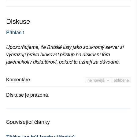
Diskuse
Přihlásit
Upozorňujeme, že Britské listy jako soukromý server si
vyhrazují právo blokovat přístup na diskusní fóra
jakémukoliv diskutérovi, pokud to uznají za důvodné.
Komentáře
nejnovější
oblíbené
Diskuse je prázdná.
Související články
Těžko lze být trochu těhotný