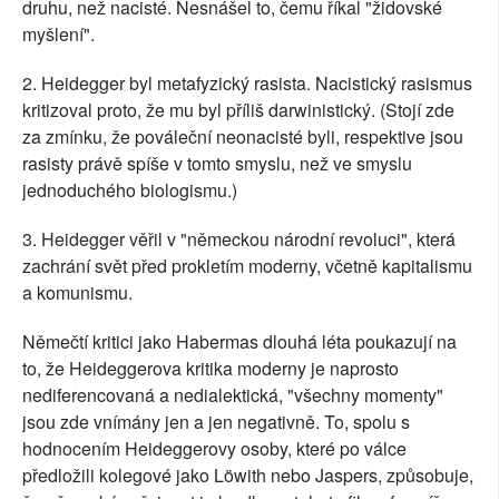
druhu, než nacisté. Nesnášel to, čemu říkal "židovské
myšlení".
2. Heidegger byl metafyzický rasista. Nacistický rasismus
kritizoval proto, že mu byl příliš darwinistický. (Stojí zde
za zmínku, že pováleční neonacisté byli, respektive jsou
rasisty právě spíše v tomto smyslu, než ve smyslu
jednoduchého biologismu.)
3. Heidegger věřil v "německou národní revoluci", která
zachrání svět před prokletím moderny, včetně kapitalismu
a komunismu.
Němečtí kritici jako Habermas dlouhá léta poukazují na
to, že Heideggerova kritika moderny je naprosto
nediferencovaná a nedialektická, "všechny momenty"
jsou zde vnímány jen a jen negativně. To, spolu s
hodnocením Heideggerovy osoby, které po válce
předložili kolegové jako Löwith nebo Jaspers, způsobuje,