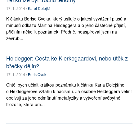
17. 1. 2014 /
Karel Dolejší
K článku Borise Cveka, který usiluje o jakési vyvážení plusů a
mínusů odkazu Martina Heideggera a o jeho částečné přijetí,
přičiním několik poznámek. Předně, neaspiroval jsem na
zevrub...
Heidegger: Cesta ke Kierkegaardovi, nebo útěk z
břečky dějin?
17. 1. 2014 /
Boris Cvek
Chtěl bych učinit krátkou poznámku k článku Karla Dolejšího
o Heideggerově vztahu k nacismu. Já osobně Heideggera velmi
obdivuji za jeho odmítnutí metafyziky a vytvoření svébytné
filozofie, která um...