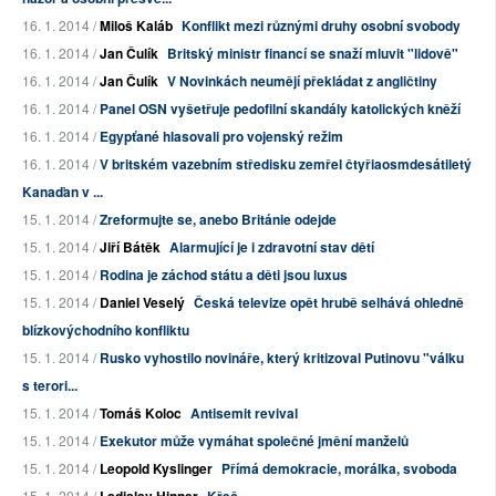
16. 1. 2014 /
Miloš Kaláb
Konflikt mezi různými druhy osobní svobody
16. 1. 2014 /
Jan Čulík
Britský ministr financí se snaží mluvit "lidově"
16. 1. 2014 /
Jan Čulík
V Novinkách neumějí překládat z angličtiny
16. 1. 2014 /
Panel OSN vyšetřuje pedofilní skandály katolických kněží
16. 1. 2014 /
Egypťané hlasovali pro vojenský režim
16. 1. 2014 /
V britském vazebním středisku zemřel čtyřiaosmdesátiletý
Kanaďan v ...
15. 1. 2014 /
Zreformujte se, anebo Británie odejde
15. 1. 2014 /
Jiří Bátěk
Alarmující je i zdravotní stav dětí
15. 1. 2014 /
Rodina je záchod státu a děti jsou luxus
15. 1. 2014 /
Daniel Veselý
Česká televize opět hrubě selhává ohledně
blízkovýchodního konfliktu
15. 1. 2014 /
Rusko vyhostilo novináře, který kritizoval Putinovu "válku
s terori...
15. 1. 2014 /
Tomáš Koloc
Antisemit revival
15. 1. 2014 /
Exekutor může vymáhat společné jmění manželů
15. 1. 2014 /
Leopold Kyslinger
Přímá demokracie, morálka, svoboda
15. 1. 2014 /