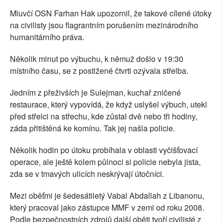
Mluvčí OSN Farhan Hak upozornil, že takové cílené útoky
na civilisty jsou flagrantním porušením mezinárodního
humanitárního práva.
Několik minut po výbuchu, k němuž došlo v 19:30
místního času, se z postižené čtvrti ozývala střelba.
Jedním z přeživších je Sulejman, kuchař zničené
restaurace, který vypovídá, že když uslyšel výbuch, utekl
před střelci na střechu, kde zůstal dvě nebo tři hodiny,
záda přitištěná ke komínu. Tak jej našla policie.
Několik hodin po útoku probíhala v oblasti vyčišťovací
operace, ale ještě kolem půlnoci si policie nebyla jista,
zda se v tmavých ulicích neskrývají útočníci.
Mezi oběťmi je šedesátiletý Vabal Abdallah z Libanonu,
který pracoval jako zástupce MMF v zemi od roku 2008.
Podle bezpečnostních zdrojů další oběti tvoří civilisté z