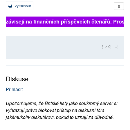
0
Vytisknout
ně závisejí na finančních příspěvcích čtenářů. Prosíme
12439
Diskuse
Přihlásit
Upozorňujeme, že Britské listy jako soukromý server si
vyhrazují právo blokovat přístup na diskusní fóra
jakémukoliv diskutérovi, pokud to uznají za důvodné.