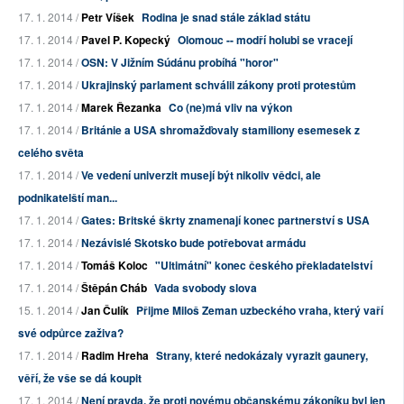
17. 1. 2014 /
Petr Víšek
Rodina je snad stále základ státu
17. 1. 2014 /
Pavel P. Kopecký
Olomouc -- modří holubi se vracejí
17. 1. 2014 /
OSN: V Jižním Súdánu probíhá "horor"
17. 1. 2014 /
Ukrajinský parlament schválil zákony proti protestům
17. 1. 2014 /
Marek Řezanka
Co (ne)má vliv na výkon
17. 1. 2014 /
Británie a USA shromažďovaly stamiliony esemesek z
celého světa
17. 1. 2014 /
Ve vedení univerzit musejí být nikoliv vědci, ale
podnikatelští man...
17. 1. 2014 /
Gates: Britské škrty znamenají konec partnerství s USA
17. 1. 2014 /
Nezávislé Skotsko bude potřebovat armádu
17. 1. 2014 /
Tomáš Koloc
"Ultimátní" konec českého překladatelství
17. 1. 2014 /
Štěpán Cháb
Vada svobody slova
15. 1. 2014 /
Jan Čulík
Přijme Miloš Zeman uzbeckého vraha, který vaří
své odpůrce zaživa?
17. 1. 2014 /
Radim Hreha
Strany, které nedokázaly vyrazit gaunery,
věří, že vše se dá koupit
17. 1. 2014 /
Není pravda, že proti novému občanskému zákoníku byl jen