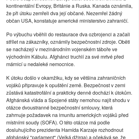
kontinentální Evropy, Británie a Ruska. Kanada oznámila,
že při útoku zemřeli dva její občané. Nezemřel žádný
občan USA, konstatuje americké ministerstvo zahraničí.
Po výbuchu vběhli do restaurace dva ozbrojenci a začali
střílet na zákazníky, oznámily bezpečnostní zdroje. Oběti
se nacházejí v mezinárodním vojenském táboře ve
východním Kábulu. Afghánci truchlí za své mrtvé před
márnicí u nedaleké nemocnice.
K útoku došlo v okamžiku, kdy se většina zahraničních
vojáků připravuje k opuštění země. Bezpečnost v zemi
zůstává katastrofální a prakticky denně dochází k útokům.
Afghánská vláda a Spojené státy nemohou najít shodu v
otázce dvoustranné bezpečnostní smlouvy, která
zahrnuje požadavek na imunitu amerických vojáků před
místními soudy (SOFA). O této otázce má podle
dosluhujícího prezidenta Hamída Karzaje rozhodnout
afghánský "parlament" (Velká džirga) a očekává se, že