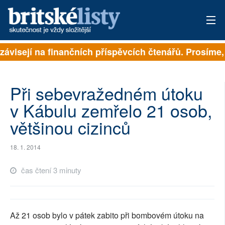
závisejí na finančních příspěvcích čtenářů. Prosíme, 
PŘIHLÁSIT
AKTUÁLNÍ VYDÁNÍ
Při sebevražedném útoku
ARCHIV
v Kábulu zemřelo 21 osob,
většinou cizinců
ROZHOVORY
TÉMATA
18. 1. 2014
NEJČTENĚJŠÍ ZA 7 DNÍ
čas čtení 3 minuty
AUTOŘI
PŘÍSPĚVKY NA PROVOZ
Až 21 osob bylo v pátek zabito při bombovém útoku na