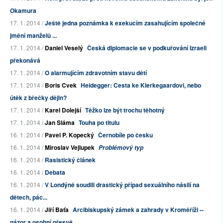
Okamura
17. 1. 2014 /
Ještě jedna poznámka k exekucím zasahujícím společné
jmění manželů ...
17. 1. 2014 /
Daniel Veselý
Česká diplomacie se v podkuřování Izraeli
překonává
17. 1. 2014 /
O alarmujícím zdravotním stavu dětí
17. 1. 2014 /
Boris Cvek
Heidegger: Cesta ke Kierkegaardovi, nebo
útěk z břečky dějin?
17. 1. 2014 /
Karel Dolejší
Těžko lze být trochu těhotný
17. 1. 2014 /
Jan Sláma
Touha po titulu
16. 1. 2014 /
Pavel P. Kopecký
Černobíle po česku
16. 1. 2014 /
Miroslav Vejlupek
Problémový typ
16. 1. 2014 /
Rasistický článek
16. 1. 2014 /
Debata
16. 1. 2014 /
V Londýně soudili drastický případ sexuálního násilí na
dětech, pác...
16. 1. 2014 /
Jiří Baťa
Arcibiskupský zámek a zahrady v Kroměříži --
názor a osobní přesvě...