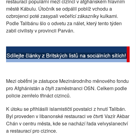
restauraci populární mezi cizinci v afghánském hlavním
SOCIÁLNÍ SÍTĚ
městě Kábulu. Útočník se odpálil poblíž vchodu a
ozbrojenci poté zasypali večeřící zákazníky kulkami.
RUBRIKY
Podle Talibánu šlo o odvetu za nálet, který tento týden
zabil civilisty v provincii Parván.
PLNÁ VERZE STRÁNEK
Mezi oběťmi je zástupce Mezinárodního měnového fondu
pro Afghánistán a čtyři zaměstnanci OSN. Celkem podle
policie zemřelo třináct cizinců.
K útoku se přihlásili islamističtí povstalci z hnutí Talibán.
Byl proveden v libanonské restauraci ve čtvrti Vazír Akbar
Chán v centru města, kde se nachází řada velvyslanectví
a restaurací pro cizince.