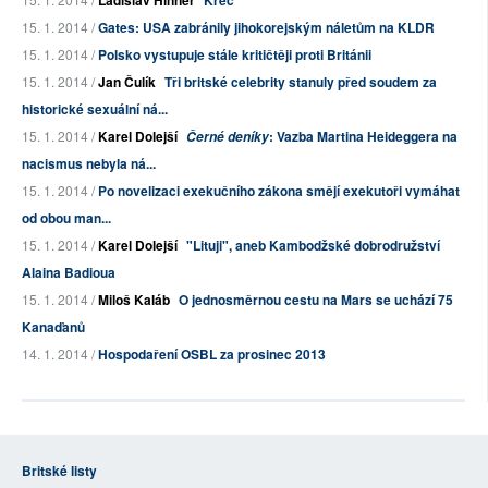
Ladislav Hinner
Křeč
15. 1. 2014 /
Gates: USA zabránily jihokorejským náletům na KLDR
15. 1. 2014 /
Polsko vystupuje stále kritičtěji proti Británii
15. 1. 2014 /
Jan Čulík
Tři britské celebrity stanuly před soudem za
historické sexuální ná...
15. 1. 2014 /
Karel Dolejší
: Vazba Martina Heideggera na
Černé deníky
nacismus nebyla ná...
15. 1. 2014 /
Po novelizaci exekučního zákona smějí exekutoři vymáhat
od obou man...
15. 1. 2014 /
Karel Dolejší
"Lituji", aneb Kambodžské dobrodružství
Alaina Badioua
15. 1. 2014 /
Miloš Kaláb
O jednosměrnou cestu na Mars se uchází 75
Kanaďanů
14. 1. 2014 /
Hospodaření OSBL za prosinec 2013
Britské listy