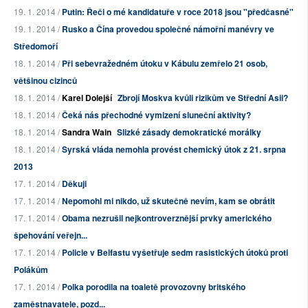
19. 1. 2014 /
Putin: Řeči o mé kandidatuře v roce 2018 jsou "předčasné"
19. 1. 2014 /
Rusko a Čína provedou společné námořní manévry ve
Středomoří
18. 1. 2014 /
Při sebevražedném útoku v Kábulu zemřelo 21 osob,
většinou cizinců
18. 1. 2014 /
Karel Dolejší
Zbrojí Moskva kvůli rizikům ve Střední Asii?
18. 1. 2014 /
Čeká nás přechodné vymizení sluneční aktivity?
18. 1. 2014 /
Sandra Wain
Slizké zásady demokratické morálky
18. 1. 2014 /
Syrská vláda nemohla provést chemický útok z 21. srpna
2013
17. 1. 2014 /
Děkuji
17. 1. 2014 /
Nepomohl mi nikdo, už skutečně nevím, kam se obrátit
17. 1. 2014 /
Obama nezrušil nejkontroverznější prvky amerického
špehování veřejn...
17. 1. 2014 /
Policie v Belfastu vyšetřuje sedm rasistických útoků proti
Polákům
17. 1. 2014 /
Polka porodila na toaletě provozovny britského
zaměstnavatele, pozd...