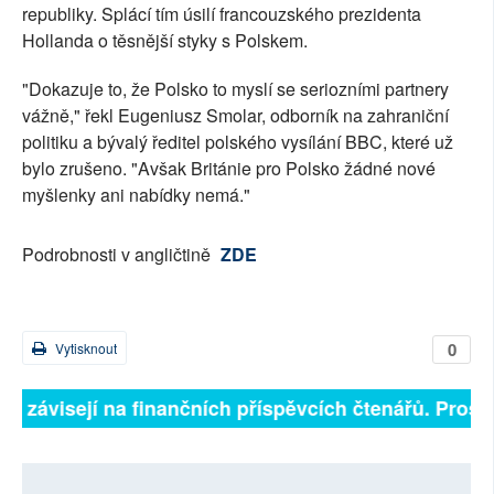
republiky. Splácí tím úsilí francouzského prezidenta
Hollanda o těsnější styky s Polskem.
"Dokazuje to, že Polsko to myslí se seriozními partnery
vážně," řekl Eugeniusz Smolar, odborník na zahraniční
politiku a bývalý ředitel polského vysílání BBC, které už
bylo zrušeno. "Avšak Británie pro Polsko žádné nové
myšlenky ani nabídky nemá."
Podrobnosti v angličtině
ZDE
0
Vytisknout
ně závisejí na finančních příspěvcích čtenářů. Prosím