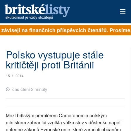
 závisejí na finančních příspěvcích čtenářů. Prosíme, 
PŘIHLÁSIT
AKTUÁLNÍ VYDÁNÍ
Polsko vystupuje stále
ARCHIV
kritičtěji proti Británii
ROZHOVORY
15. 1. 2014
TÉMATA
čas čtení 2 minuty
NEJČTENĚJŠÍ ZA 7 DNÍ
AUTOŘI
Mezi britským premiérem Cameronem a polským
ministrem zahraničí vznikla válka slov v důsledku napětí
PŘÍSPĚVKY NA PROVOZ
ohledně zákonů Evropské unie, které zaručují občanům