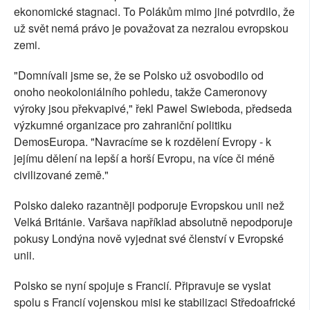
ekonomické stagnaci. To Polákům mimo jiné potvrdilo, že
už svět nemá právo je považovat za nezralou evropskou
zemi.
"Domnívali jsme se, že se Polsko už osvobodilo od
onoho neokoloniálního pohledu, takže Cameronovy
výroky jsou překvapivé," řekl Pawel Swieboda, předseda
výzkumné organizace pro zahraniční politiku
DemosEuropa. "Navracíme se k rozdělení Evropy - k
jejímu dělení na lepší a horší Evropu, na více či méně
civilizované země."
Polsko daleko razantněji podporuje Evropskou unii než
Velká Británie. Varšava například absolutně nepodporuje
pokusy Londýna nově vyjednat své členství v Evropské
unii.
Polsko se nyní spojuje s Francií. Připravuje se vyslat
spolu s Francií vojenskou misi ke stabilizaci Středoafrické