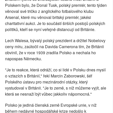
Polskem bylo, že Donal Tusk, polský premiér, tento týden
věnoval své tričko z anglického fotbalového klubu
Arsenal, které mu věnoval britský premiér, jakési
charitativní aukci. Je to součástí širších postojů polských
politiků, kteří se nyní veřejně distancují od Británie.
Lech Walesa, bývalý polský prezident a držitel Nobelovy
ceny míru, zaútočil na Davida Camerona tím, že Británii
obvinil, že v roce 1939 zradila Polsko a nechala ho
napospas Německu.
"Je to reakce, která odráží, co si lidé v Polsku dnes myslí
o vztazích s Británií," řekl Marcin Zaborowski, šéf
Polského ústavu pro mezinárodní otázky, který
vystudoval v Británii. "Je to země, s níž můžeme vyjít, ale
která se nesnaží být vůbec jakkoliv nápomocná."
Polsko je jediná členská země Evropské unie, v níž
během nedávné hospodářské krize nedošlo k