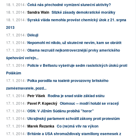
18. 1. 2014 /
Čeká nás přechodné vymizení sluneční aktivity?
18. 1. 2014 /
Sandra Wain
Slizké zásady demokratické morálky
18. 1. 2014 /
Syrská vláda nemohla provést chemický útok z 21. srpna
2013
17. 1. 2014 /
Děkuji
17. 1. 2014 /
Nepomohl mi nikdo, už skutečně nevím, kam se obrátit
17. 1. 2014 /
Obama nezrušil nejkontroverznější prvky amerického
špehování veřejn...
17. 1. 2014 /
Policie v Belfastu vyšetřuje sedm rasistických útoků proti
Polákům
17. 1. 2014 /
Polka porodila na toaletě provozovny britského
zaměstnavatele, pozd...
17. 1. 2014 /
Petr Víšek
Rodina je snad stále základ státu
17. 1. 2014 /
Pavel P. Kopecký
Olomouc -- modří holubi se vracejí
17. 1. 2014 /
OSN: V Jižním Súdánu probíhá "horor"
17. 1. 2014 /
Ukrajinský parlament schválil zákony proti protestům
17. 1. 2014 /
Marek Řezanka
Co (ne)má vliv na výkon
17. 1. 2014 /
Británie a USA shromažďovaly stamiliony esemesek z