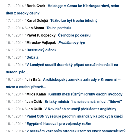
17. 1. 2014 /
Boris Cvek
Heidegger: Cesta ke Kierkegaardovi, nebo
útěk z břečky dějin?
17. 1. 2014 /
Karel Dolejší
Těžko lze být trochu těhotný
17. 1. 2014 /
Jan Sláma
Touha po titulu
16. 1. 2014 /
Pavel P. Kopecký
Černobíle po česku
16. 1. 2014 /
Miroslav Vejlupek
Problémový typ
16. 1. 2014 /
Rasistický článek
16. 1. 2014 /
Debata
16. 1. 2014 /
V Londýně soudili drastický případ sexuálního násilí na
dětech, pác...
16. 1. 2014 /
Jiří Baťa
Arcibiskupský zámek a zahrady v Kroměříži --
názor a osobní přesvě...
16. 1. 2014 /
Miloš Kaláb
Konflikt mezi různými druhy osobní svobody
16. 1. 2014 /
Jan Čulík
Britský ministr financí se snaží mluvit "lidově"
16. 1. 2014 /
Jan Čulík
V Novinkách neumějí překládat z angličtiny
16. 1. 2014 /
Panel OSN vyšetřuje pedofilní skandály katolických kněží
16. 1. 2014 /
Egypťané hlasovali pro vojenský režim
16. 1. 2014 /
V britském vazebním středisku zemřel čtyřiaosmdesátiletý