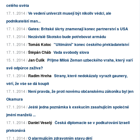
celého světa
17. 1. 2014 /
Ve vedení univerzit musejí být nikoliv vědci, ale
podnikatelští man...
17. 1. 2014 /
Gates: Britské škrty znamenají konec partnerství s USA
17. 1. 2014 /
Nezávislé Skotsko bude potřebovat armádu
17. 1. 2014 /
Tomáš Koloc
"Ultimátní" konec českého překladatelství
17. 1. 2014 /
Štěpán Cháb
Vada svobody slova
15. 1. 2014 /
Jan Čulík
Přijme Miloš Zeman uzbeckého vraha, který vaří
své odpůrce zaživa?
17. 1. 2014 /
Radim Hreha
Strany, které nedokázaly vyrazit gaunery,
věří, že vše se dá koupit
17. 1. 2014 /
Není pravda, že proti novému občanskému zákoníku byl jen
Okamura
17. 1. 2014 /
Ještě jedna poznámka k exekucím zasahujícím společné
jmění manželů ...
17. 1. 2014 /
Daniel Veselý
Česká diplomacie se v podkuřování Izraeli
překonává
17. 1. 2014 /
O alarmujícím zdravotním stavu dětí