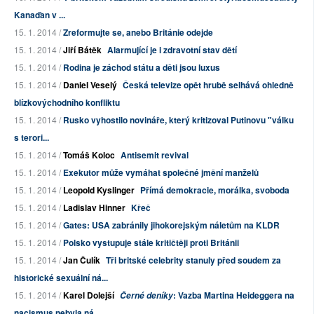
Kanaďan v ...
15. 1. 2014 /
Zreformujte se, anebo Británie odejde
15. 1. 2014 /
Jiří Bátěk
Alarmující je i zdravotní stav dětí
15. 1. 2014 /
Rodina je záchod státu a děti jsou luxus
15. 1. 2014 /
Daniel Veselý
Česká televize opět hrubě selhává ohledně
blízkovýchodního konfliktu
15. 1. 2014 /
Rusko vyhostilo novináře, který kritizoval Putinovu "válku
s terori...
15. 1. 2014 /
Tomáš Koloc
Antisemit revival
15. 1. 2014 /
Exekutor může vymáhat společné jmění manželů
15. 1. 2014 /
Leopold Kyslinger
Přímá demokracie, morálka, svoboda
15. 1. 2014 /
Ladislav Hinner
Křeč
15. 1. 2014 /
Gates: USA zabránily jihokorejským náletům na KLDR
15. 1. 2014 /
Polsko vystupuje stále kritičtěji proti Británii
15. 1. 2014 /
Jan Čulík
Tři britské celebrity stanuly před soudem za
historické sexuální ná...
15. 1. 2014 /
Karel Dolejší
: Vazba Martina Heideggera na
Černé deníky
nacismus nebyla ná...