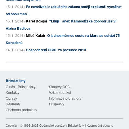
15. 1. 2014 /
Po novelizaci exekučního zákona smějí exekutoři vymáhat
od obou man...
15. 1. 2014 /
Karel Dolejší
"Lituji", aneb Kambodžské dobrodružství
Alaina Badioua
15. 1. 2014 /
Miloš Kaláb
O jednosměrnou cestu na Mars se uchází 75
Kanaďanů
14. 1. 2014 /
Hospodaření OSBL za prosinec 2013
Britské listy
O nás - Britské listy
Stanovy OSBL
Kontakty
Vzkaz redakci
Opravy
Informace pro autory
Reklama
Příspěvky
Obchodní podmínky
Copyright © 1996-2026
Občanské sdružení Britské listy
| Kopírování obsahu