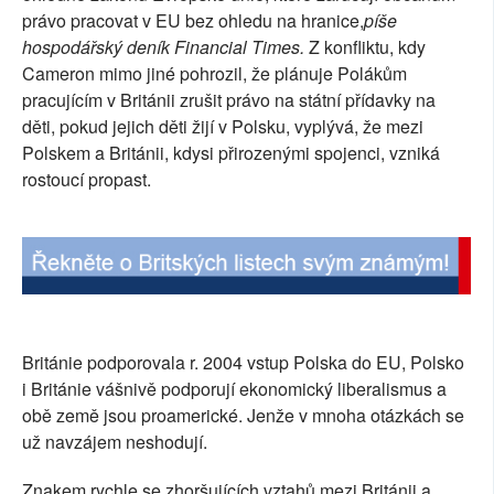
právo pracovat v EU bez ohledu na hranice,
píše
SOCIÁLNÍ SÍTĚ
hospodářský deník Financial Times.
Z konfliktu, kdy
Cameron mimo jiné pohrozil, že plánuje Polákům
RUBRIKY
pracujícím v Británii zrušit právo na státní přídavky na
děti, pokud jejich děti žijí v Polsku, vyplývá, že mezi
PLNÁ VERZE STRÁNEK
Polskem a Británii, kdysi přirozenými spojenci, vzniká
rostoucí propast.
Británie podporovala r. 2004 vstup Polska do EU, Polsko
i Británie vášnivě podporují ekonomický liberalismus a
obě země jsou proamerické. Jenže v mnoha otázkách se
už navzájem neshodují.
Znakem rychle se zhoršujících vztahů mezi Británii a