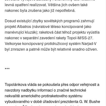
levná opatření realizovat. Většina jich ovšem také
nakonec byla zrušena jako již nepotřebná.
Dosud existující zbytky sovětských programů zahrnují
projekt Albatros (návratové těleso koncipované jako
manévrující kluzák); raketová část téhož projektu vyústila
nakonec v separátní zavedení rakety Topol-M/SS-27.
Velkoryse koncipovaný protidružicový systém Narjad-V
byl zmrazen a patrně může být relativně snadno oživen.
***
Topolánkova vláda se pokoušela přes odpor veřejnosti a
navzdory nadbytku informací o značné technické
nekvalitě amerického protiraketového systému
vybudovaného v době úřadování prezidenta G. W. Bushe