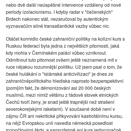
nebo dvě další neúspěšné intervence vzdáleny od nové
periody izolacionismu. I kdyby radar v "čečenských"
Brdech nakonec stál, nezaručoval by autentickým
vyznavačům silné transatlantické vazby vůbec nic.
Otáčet kormidlo české zahraniční politiky na kolizní kurs s
Ruskou federací byla jedna z největších pitomostí, jaká
kdy mohla v Černínském paláci vůbec vzniknout.
Odmítnout tuto pitomost ovšem ještě neznamená mít v
ruce nějakou rozumnější politiku. Už jsem psal o tom, že
české hulákání o "islámské anticivilizaci" je dnes ze
zahraničněpolitického hlediska naprosto bezperspektivní
(pomíjím fakt, že démonizování asi 20 000 českých
muslimů, mezi nimiž většinu z řádově stovek etnických
Čechů tvoří ženy, je snad ještě trapnější než strašení
severokorejskými raketami). V současné době není v
zájmu ČR ani nekritické přikyvování kastrofálnímu kursu,
na nějž Evropskou unii navedla německá posedlost
rozpočtovými škrty, a samozřejmě ani kurs jednoznačně