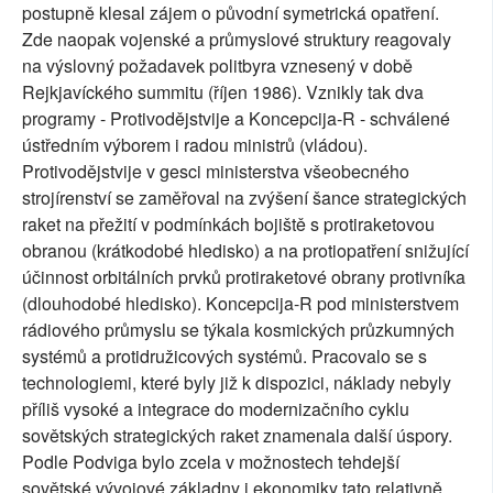
postupně klesal zájem o původní symetrická opatření.
Zde naopak vojenské a průmyslové struktury reagovaly
na výslovný požadavek politbyra vznesený v době
Rejkjavíckého summitu (říjen 1986). Vznikly tak dva
programy - Protivodějstvije a Koncepcija-R - schválené
ústředním výborem i radou ministrů (vládou).
Protivodějstvije v gesci ministerstva všeobecného
strojírenství se zaměřoval na zvýšení šance strategických
raket na přežití v podmínkách bojiště s protiraketovou
obranou (krátkodobé hledisko) a na protiopatření snižující
účinnost orbitálních prvků protiraketové obrany protivníka
(dlouhodobé hledisko). Koncepcija-R pod ministerstvem
rádiového průmyslu se týkala kosmických průzkumných
systémů a protidružicových systémů. Pracovalo se s
technologiemi, které byly již k dispozici, náklady nebyly
příliš vysoké a integrace do modernizačního cyklu
sovětských strategických raket znamenala další úspory.
Podle Podviga bylo zcela v možnostech tehdejší
sovětské vývojové základny i ekonomiky tato relativně