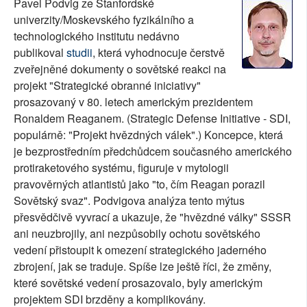
Pavel Podvig ze Stanfordské
SOCIÁLNÍ SÍTĚ
univerzity/Moskevského fyzikálního a
technologického institutu nedávno
RUBRIKY
publikoval
studii
, která vyhodnocuje čerstvě
zveřejněné dokumenty o sovětské reakci na
PLNÁ VERZE STRÁNEK
projekt "Strategické obranné iniciativy"
prosazovaný v 80. letech americkým prezidentem
Ronaldem Reaganem. (Strategic Defense Initiative - SDI,
populárně: "Projekt hvězdných válek".) Koncepce, která
je bezprostředním předchůdcem současného amerického
protiraketového systému, figuruje v mytologii
pravověrných atlantistů jako "to, čím Reagan porazil
Sovětský svaz". Podvigova analýza tento mýtus
přesvědčivě vyvrací a ukazuje, že "hvězdné války" SSSR
ani neuzbrojily, ani nezpůsobily ochotu sovětského
vedení přistoupit k omezení strategického jaderného
zbrojení, jak se traduje. Spíše lze ještě říci, že změny,
které sovětské vedení prosazovalo, byly americkým
projektem SDI brzděny a komplikovány.