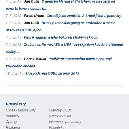
7. 5. 2013 /
Jan Čulík
O dědictví Margaret Thatcherové na rozdíl od
pana Urbana z osobní b...
7. 5. 2013 /
Pavel Urban
Čarodějnice zemřela. A kritici jí staví pomníky
7. 5. 2013 /
Jan Čulík
Britský koloniální gulag na stránkách IDnes a
drsný rasismus jejích...
7. 5. 2013 /
Paul Krugman a jeho boj proti vládním škrtům
7. 5. 2013 /
Zrušení tarifů mezi EU a USA "zvýší příjem každé čtyřčlenné
rodiny ...
6. 5. 2013 /
Radek Mikula
Podřízení mosteckého politika pokutují
kritického občana
19. 3. 2013 /
Hospodaření OSBL za únor 2013
Britské listy
O nás - Britské listy
Stanovy OSBL
Kontakty
Vzkaz redakci
Opravy
Informace pro autory
Reklama
Příspěvky