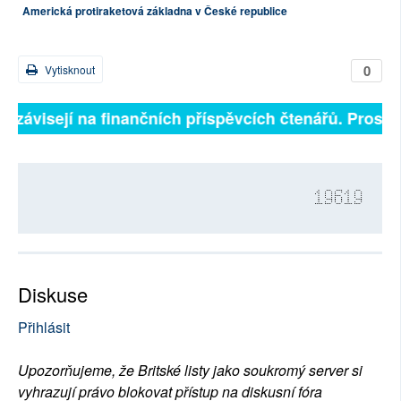
Americká protiraketová základna v České republice
0
Vytisknout
ě závisejí na finančních příspěvcích čtenářů. Prosíme,
19619
Diskuse
Přihlásit
Upozorňujeme, že Britské listy jako soukromý server si
vyhrazují právo blokovat přístup na diskusní fóra