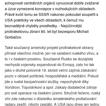
schopnosti centrálních orgánů vynucovat dobře zvážené
a úzce vymezené koncepce v rozhodujících oblastech.
Právě kvůli tomu se SSSR nakonec pokoušel soupeřit s
USA prakticky ve všech oblastech, k čemuž mu
beznadějně chyběly prostředky. - Nejúčinnější
protiraketovou zbraní 80. let byl bezesporu Michail
Gorbačov.
Také současný americký projekt protiraketové obrany
přinesl všechno možné, jen ne oslabení ruského vlivu, a
to i v českém prostoru. Současné Rusko se dozajista
nechystá vojensky expandovat do Evropy, zato ho tak
jako v druhé polovině 19. století velmi zajímá získávání
pozic v oblasti politické, hospodářské a mediální. Pokud
jde o ruské bezpečnostní služby, nepochybně díky
Vondrovi, Topolánkovi a spol. získaly dodatečné zdroje
pro své operace na českém území. Stručně řečeno, ruský
vliv zde nakonec v důsledku amatérského protlačování
radaru zesílil, nikoliv zeslábl. A USA jsou dnes jen jednu