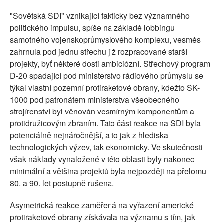
"Sovětská SDI" vznikající fakticky bez významného
politického impulsu, spíše na základě lobbingu
samotného vojenskoprůmyslového komplexu, vesměs
zahrnula pod jednu střechu již rozpracované starší
projekty, byť některé dosti ambiciózní. Střechový program
D-20 spadající pod ministerstvo rádiového průmyslu se
týkal vlastní pozemní protiraketové obrany, kdežto SK-
1000 pod patronátem ministerstva všeobecného
strojírenství byl věnován vesmírným komponentům a
protidružicovým zbraním. Tato část reakce na SDI byla
potenciálně nejnáročnější, a to jak z hlediska
technologických výzev, tak ekonomicky. Ve skutečnosti
však náklady vynaložené v této oblasti byly nakonec
minimální a většina projektů byla nejpozději na přelomu
80. a 90. let postupně rušena.
Asymetrická reakce zaměřená na vyřazení americké
protiraketové obrany získávala na významu s tím, jak