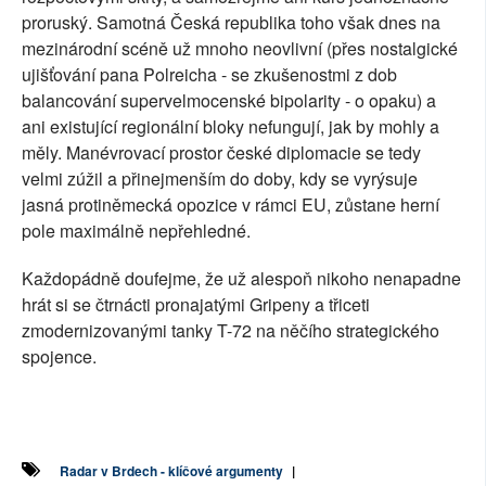
proruský. Samotná Česká republika toho však dnes na
mezinárodní scéně už mnoho neovlivní (přes nostalgické
ujišťování pana Polreicha - se zkušenostmi z dob
balancování supervelmocenské bipolarity - o opaku) a
ani existující regionální bloky nefungují, jak by mohly a
měly. Manévrovací prostor české diplomacie se tedy
velmi zúžil a přinejmenším do doby, kdy se vyrýsuje
jasná protiněmecká opozice v rámci EU, zůstane herní
pole maximálně nepřehledné.
Každopádně doufejme, že už alespoň nikoho nenapadne
hrát si se čtrnácti pronajatými Gripeny a třiceti
zmodernizovanými tanky T-72 na něčího strategického
spojence.
Radar v Brdech - klíčové argumenty
|