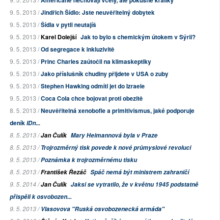
Američané nechovají včely, ale pokusné králíky
9. 5. 2013 /
Jindřich Šídlo: Jste neuvěřitelný dobytek
9. 5. 2013 /
Šídla v pytli neutajíš
9. 5. 2013 /
Karel Dolejší
Jak to bylo s chemickým útokem v Sýrii?
9. 5. 2013 /
Od segregace k inkluzivitě
9. 5. 2013 /
Princ Charles zaútočil na klimaskeptiky
9. 5. 2013 /
Jako příslušník chudiny přijdete v USA o zuby
9. 5. 2013 /
Stephen Hawking odmítl jet do Izraele
9. 5. 2013 /
Coca Cola chce bojovat proti obezitě
8. 5. 2013 /
Neuvěřitelná xenobofie a primitivismus, jaké podporuje
deník
IDn...
8. 5. 2013 /
Jan Čulík
Mary Heimannová byla v Praze
8. 5. 2013 /
Trojrozměrný tisk povede k nové průmyslové revoluci
9. 5. 2013 /
Poznámka k trojrozměrnému tisku
8. 5. 2013 /
František Řezáč
Spáč nemá být ministrem zahraničí
9. 5. 2014 /
Jan Čulík
Jaksi se vytratilo, že v květnu 1945 podstatně
přispěli k osvobozen...
9. 5. 2013 /
Vlasovova "Ruská osvobozenecká armáda"