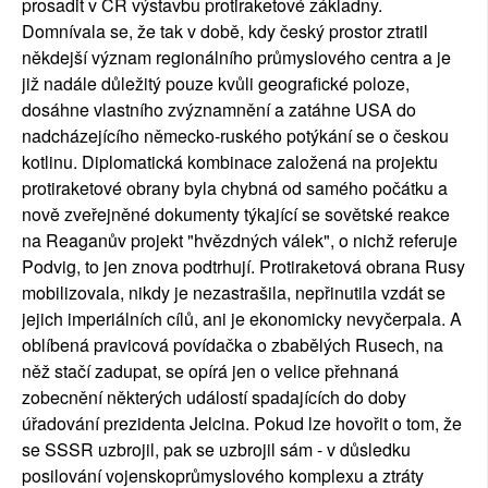
prosadit v ČR výstavbu protiraketové základny.
Domnívala se, že tak v době, kdy český prostor ztratil
někdejší význam regionálního průmyslového centra a je
již nadále důležitý pouze kvůli geografické poloze,
dosáhne vlastního zvýznamnění a zatáhne USA do
nadcházejícího německo-ruského potýkání se o českou
kotlinu. Diplomatická kombinace založená na projektu
protiraketové obrany byla chybná od samého počátku a
nově zveřejněné dokumenty týkající se sovětské reakce
na Reaganův projekt "hvězdných válek", o nichž referuje
Podvig, to jen znova podtrhují. Protiraketová obrana Rusy
mobilizovala, nikdy je nezastrašila, nepřinutila vzdát se
jejich imperiálních cílů, ani je ekonomicky nevyčerpala. A
oblíbená pravicová povídačka o zbabělých Rusech, na
něž stačí zadupat, se opírá jen o velice přehnaná
zobecnění některých událostí spadajících do doby
úřadování prezidenta Jelcina. Pokud lze hovořit o tom, že
se SSSR uzbrojil, pak se uzbrojil sám - v důsledku
posilování vojenskoprůmyslového komplexu a ztráty