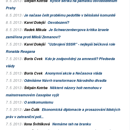
9. 5. 2013 /
Štěpán Kotrba
Kytice šeříků na památku osvoboditelům
Prahy
8. 5. 2013 /
Je načase čelit problému pedofilie v bělošské komunitě
8. 5. 2013 /
Karel Dolejší
Osvobození?
8. 5. 2013 /
Radek Mikula
Je Schwarzenbergova kritika Izraele
zaměřena proti Miloši Zemanovi?
7. 5. 2013 /
Karel Dolejší
"Uzbrojení SSSR" - nejlepší béčková role
Ronalda Reagana
7. 5. 2013 /
Boris Cvek
Kdo je zodpovědný za amnestii? Předseda
vlády
7. 5. 2013 /
Boris Cvek
Anonymní akcie a Nečasova vláda
7. 5. 2013 /
Odmítáme
Návrh transformace Národního divadla
7. 5. 2013 /
Štěpán Kotrba
Některé názory holt nemohou v
mainstreamovém časopise vyjít
7. 5. 2013 /
O antikomunismu
7. 5. 2013 /
Jan Čulík
Ekonomická diplomacie a prosazování lidských
práv v zahraniční poli...
7. 5. 2013 /
Ilona Švihlíková
Nemáme tah na branku