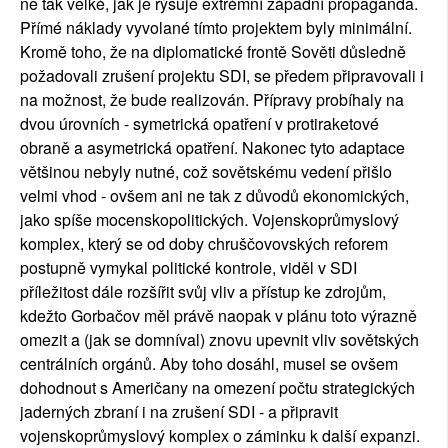
ne tak velké, jak je rýsuje extrémní západní propaganda.
Přímé náklady vyvolané tímto projektem byly minimální.
Kromě toho, že na diplomatické frontě Sověti důsledně
požadovali zrušení projektu SDI, se předem připravovali i
na možnost, že bude realizován. Přípravy probíhaly na
dvou úrovních - symetrická opatření v protiraketové
obraně a asymetrická opatření. Nakonec tyto adaptace
většinou nebyly nutné, což sovětskému vedení přišlo
velmi vhod - ovšem ani ne tak z důvodů ekonomických,
jako spíše mocenskopolitických. Vojenskoprůmyslový
komplex, který se od doby chruščovovských reforem
postupně vymykal politické kontrole, viděl v SDI
příležitost dále rozšířit svůj vliv a přístup ke zdrojům,
kdežto Gorbačov měl právě naopak v plánu toto výrazně
omezit a (jak se domníval) znovu upevnit vliv sovětských
centrálních orgánů. Aby toho dosáhl, musel se ovšem
dohodnout s Američany na omezení počtu strategických
jaderných zbraní i na zrušení SDI - a připravit
vojenskoprůmyslový komplex o záminku k další expanzi.