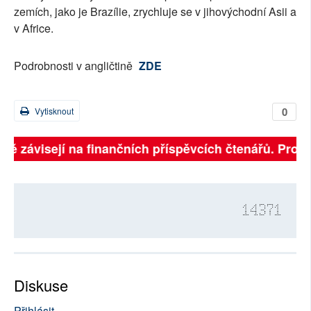
zemích, jako je Brazílie, zrychluje se v jihovýchodní Asii a
v Africe.
Podrobnosti v angličtině
ZDE
0
Vytisknout
lně závisejí na finančních příspěvcích čtenářů. Prosí
14371
Diskuse
Přihlásit