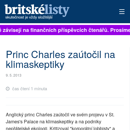
ě závisejí na finančních příspěvcích čtenářů. Prosíme,
PŘIHLÁSIT
AKTUÁLNÍ VYDÁNÍ
Princ Charles zaútočil na
ARCHIV
klimaskeptiky
ROZHOVORY
9. 5. 2013
TÉMATA
čas čtení 1 minuta
NEJČTENĚJŠÍ ZA 7 DNÍ
AUTOŘI
Anglický princ Charles zaútočil ve svém projevu v St.
James's Palace na klimaskeptiky a na podniky
PŘÍSPĚVKY NA PROVOZ
nepřátelské ekologii. Kritizoval "korporátní lobbisty" a