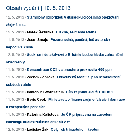
Obsah vydání | 10. 5. 2013
12. 5. 2013 /
Stamiliony lidí přijdou v důsledku globálního oteplování
zřejmě o s...
12. 5. 2013 /
Marek Řezanka
Hlavně, že máme Ratha
11. 5. 2013 /
Josef Šmajs
Pozoruhodná, poučná, leč autorsky
nepoctivá kniha
12. 5. 2013 /
Soukromí detektivové z Británie budou hledat zahraniční
absolventy ...
11. 5. 2013 /
Koncentrace CO2 v atmosféře překročila 400 ppm
11. 5. 2013 /
Zdeněk Jehlička
Odsouzený Montt a jeho neodsouzení
subdodavatelé
11. 5. 2013 /
Immanuel Wallerstein
Čím zájmům slouží BRICS ?
11. 5. 2013 /
Boris Cvek
Ministerstvo financí zřejmě falšuje informace
o evropských penězích
11. 5. 2013 /
Kateřina Kalistová
Je ČR připravena na zavedení
labellingu audiovizuálních obsahů v te...
12. 5. 2013 /
Ladislav Žák
Celý rok třináctého -- květen