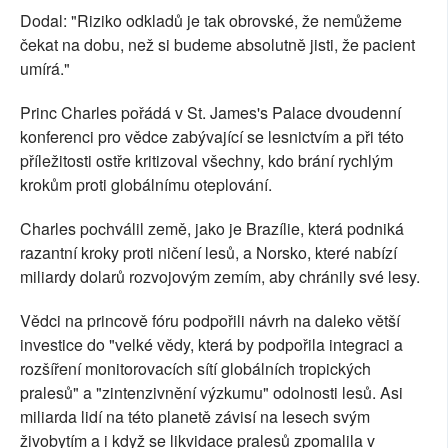
Dodal: "Riziko odkladů je tak obrovské, že nemůžeme
čekat na dobu, než si budeme absolutně jisti, že pacient
umírá."
Princ Charles pořádá v St. James's Palace dvoudenní
konferenci pro vědce zabývající se lesnictvím a při této
příležitosti ostře kritizoval všechny, kdo brání rychlým
krokům proti globálnímu oteplování.
Charles pochválil země, jako je Brazílie, která podniká
razantní kroky proti ničení lesů, a Norsko, které nabízí
miliardy dolarů rozvojovým zemím, aby chránily své lesy.
Vědci na princově fóru podpořili návrh na daleko větší
investice do "velké vědy, která by podpořila integraci a
rozšíření monitorovacích sítí globálních tropických
pralesů" a "zintenzivnění výzkumu" odolnosti lesů. Asi
miliarda lidí na této planetě závisí na lesech svým
živobytím a i když se likvidace pralesů zpomalila v