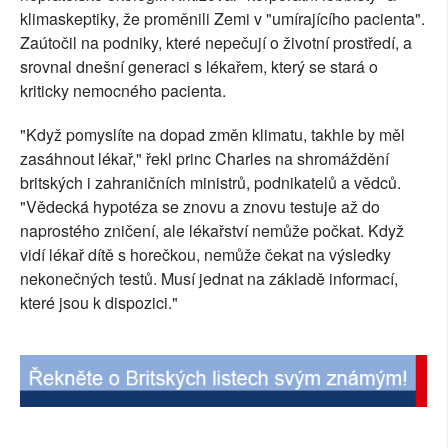
klimaskeptiky, že proměnili Zemi v "umírajícího pacienta".
SOCIÁLNÍ SÍTĚ
Zaútočil na podniky, které nepečují o životní prostředí, a
srovnal dnešní generaci s lékařem, který se stará o
RUBRIKY
kriticky nemocného pacienta.
PLNÁ VERZE STRÁNEK
"Když pomyslíte na dopad změn klimatu, takhle by měl
zasáhnout lékař," řekl princ Charles na shromáždění
britských i zahraničních ministrů, podnikatelů a vědců.
"Vědecká hypotéza se znovu a znovu testuje až do
naprostého zničení, ale lékařství nemůže počkat. Když
vidí lékař dítě s horečkou, nemůže čekat na výsledky
nekonečných testů. Musí jednat na základě informací,
které jsou k dispozici."