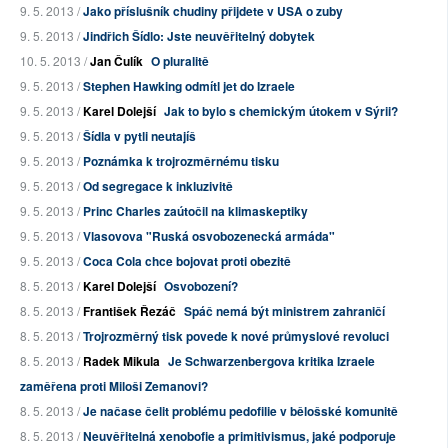
9. 5. 2013 /
Jako příslušník chudiny přijdete v USA o zuby
9. 5. 2013 /
Jindřich Šídlo: Jste neuvěřitelný dobytek
10. 5. 2013 /
Jan Čulík
O pluralitě
9. 5. 2013 /
Stephen Hawking odmítl jet do Izraele
9. 5. 2013 /
Karel Dolejší
Jak to bylo s chemickým útokem v Sýrii?
9. 5. 2013 /
Šídla v pytli neutajíš
9. 5. 2013 /
Poznámka k trojrozměrnému tisku
9. 5. 2013 /
Od segregace k inkluzivitě
9. 5. 2013 /
Princ Charles zaútočil na klimaskeptiky
9. 5. 2013 /
Vlasovova "Ruská osvobozenecká armáda"
9. 5. 2013 /
Coca Cola chce bojovat proti obezitě
8. 5. 2013 /
Karel Dolejší
Osvobození?
8. 5. 2013 /
František Řezáč
Spáč nemá být ministrem zahraničí
8. 5. 2013 /
Trojrozměrný tisk povede k nové průmyslové revoluci
8. 5. 2013 /
Radek Mikula
Je Schwarzenbergova kritika Izraele
zaměřena proti Miloši Zemanovi?
8. 5. 2013 /
Je načase čelit problému pedofilie v bělošské komunitě
8. 5. 2013 /
Neuvěřitelná xenobofie a primitivismus, jaké podporuje