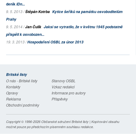
deník
IDn...
9. 5. 2013 /
Štěpán Kotrba
Kytice šeříků na památku osvoboditelům
Prahy
9. 5. 2014 /
Jan Čulík
Jaksi se vytratilo, že v květnu 1945 podstatně
přispěli k osvobozen...
19. 3. 2013 /
Hospodaření OSBL za únor 2013
Britské listy
O nás - Britské listy
Stanovy OSBL
Kontakty
Vzkaz redakci
Opravy
Informace pro autory
Reklama
Příspěvky
Obchodní podmínky
Copyright © 1996-2026
Občanské sdružení Britské listy
| Kopírování obsahu
možné pouze po předchozím písemném souhlasu redakce.