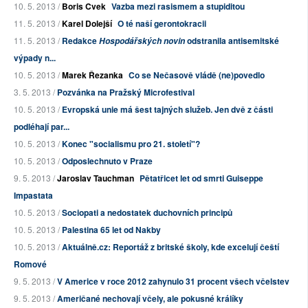
10. 5. 2013 /
Boris Cvek
Vazba mezi rasismem a stupiditou
11. 5. 2013 /
Karel Dolejší
O té naší gerontokracii
11. 5. 2013 /
Redakce
odstranila antisemitské
Hospodářských novin
výpady n...
10. 5. 2013 /
Marek Řezanka
Co se Nečasově vládě (ne)povedlo
3. 5. 2013 /
Pozvánka na Pražský Microfestival
10. 5. 2013 /
Evropská unie má šest tajných služeb. Jen dvě z části
podléhají par...
10. 5. 2013 /
Konec "socialismu pro 21. století"?
10. 5. 2013 /
Odposlechnuto v Praze
9. 5. 2013 /
Jaroslav Tauchman
Pětatřicet let od smrti Guiseppe
Impastata
10. 5. 2013 /
Sociopati a nedostatek duchovních principů
10. 5. 2013 /
Palestina 65 let od Nakby
10. 5. 2013 /
Aktuálně.cz: Reportáž z britské školy, kde excelují čeští
Romové
9. 5. 2013 /
V Americe v roce 2012 zahynulo 31 procent všech včelstev
9. 5. 2013 /
Američané nechovají včely, ale pokusné králíky