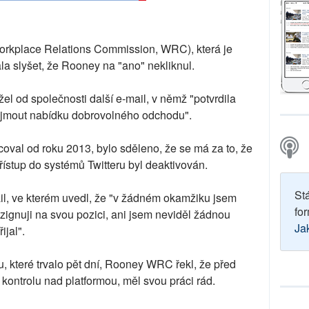
Workplace Relations Commission, WRC), která je
a slyšet, že Rooney na "ano" nekliknul.
ržel od společnosti další e-mail, v němž "potvrdila
ijmout nabídku dobrovolného odchodu".
oval od roku 2013, bylo sděleno, že se má za to, že
přístup do systémů Twitteru byl deaktivován.
St
ail, ve kterém uvedl, že "v žádném okamžiku jsem
for
ezignuji na svou pozici, ani jsem neviděl žádnou
Ja
ijal".
, které trvalo pět dní, Rooney WRC řekl, že před
kontrolu nad platformou, měl svou práci rád.