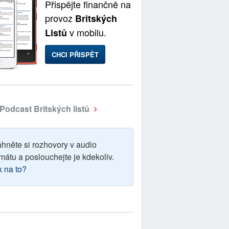
Přispějte finančně na
provoz
Britských
v mobilu.
Listů
CHCI PŘISPĚT
Podcast Britských listů
áhněte si rozhovory v audio
mátu a poslouchejte je kdekoliv.
k na to?