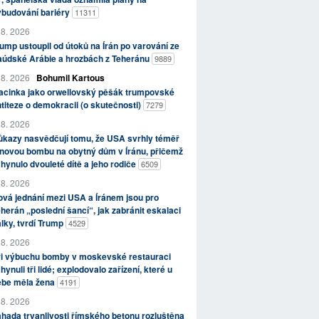
ybudování bariéry
11311
 8. 2026
ump ustoupil od útoků na Írán po varování ze
aúdské Arábie a hrozbách z Teheránu
9889
 8. 2026
Bohumil Kartous
acinka jako orwellovský pěšák trumpovské
titeze o demokracii (o skutečnosti)
7279
 8. 2026
kazy nasvědčují tomu, že USA svrhly téměř
novou bombu na obytný dům v Íránu, přičemž
hynulo dvouleté dítě a jeho rodiče
6509
 8. 2026
vá jednání mezi USA a Íránem jsou pro
herán „poslední šancí“, jak zabránit eskalaci
lky, tvrdí Trump
4529
 8. 2026
ři výbuchu bomby v moskevské restauraci
hynuli tři lidé; explodovalo zařízení, které u
ebe měla žena
4191
 8. 2026
hada trvanlivosti římského betonu rozluštěna