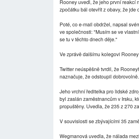
Rooney uvedl, že jeho první reakcí 
zpočátku bál otevřít z obavy, že jd
Poté, co e-mail obdržel, napsal své
ve společnosti: "Musím se ve vlastn
se tu v těchto dnech děje."
Ve zprávě dalšímu kolegovi Rooney 
Twitter neúspěšně tvrdil, že Rooney
naznačuje, že odstoupil dobrovolně.
Jeho vrchní ředitelka pro lidské zd
byl zaslán zaměstnancům v Irsku, kteř
propuštěny. Uvedla, že 235 z 270 zam
V souvislosti se zbývajícími 35 zamě
Wegmanová uvedla, že nálada mezi z