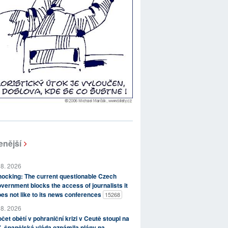
enější
 8. 2026
ocking: The current questionable Czech
vernment blocks the access of journalists it
es not like to its news conferences
15268
 8. 2026
čet obětí v pohraniční krizi v Ceutě stoupl na
, španělská vláda oznámila plány na