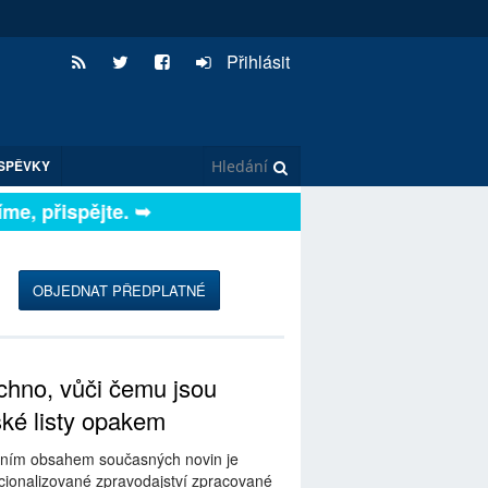
Přihlásit
SPĚVKY
, přispějte. ➥
OBJEDNAT PŘEDPLATNÉ
hno, vůči čemu jsou
ské listy opakem
ním obsahem současných novin je
ionalizované zpravodajství zpracované