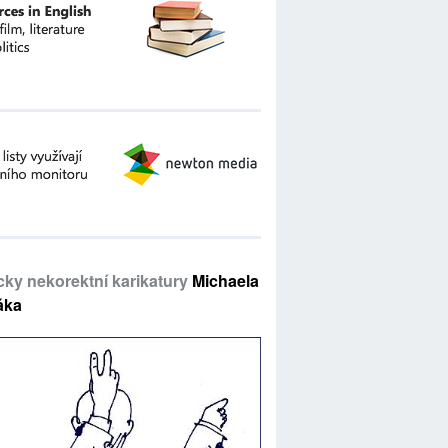
icky nekorektní karikatury
Michaela
áka