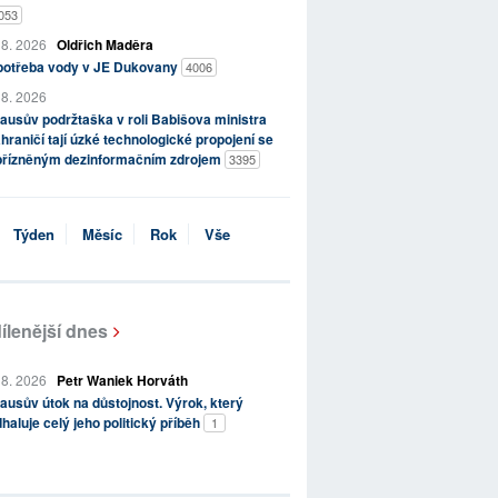
053
 8. 2026
Oldřich Maděra
potřeba vody v JE Dukovany
4006
 8. 2026
ausův podržtaška v roli Babišova ministra
hraničí tají úzké technologické propojení se
přízněným dezinformačním zdrojem
3395
Týden
Měsíc
Rok
Vše
ílenější dnes
 8. 2026
Petr Waniek Horváth
ausův útok na důstojnost. Výrok, který
haluje celý jeho politický příběh
1