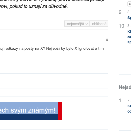
4
rovi, pokud to uznají za důvodné.
3.
S
nejnovější
oblíbené
3.
Kl
za
0
s
jňují odkazy na posty na X? Nejlepší by bylo X ignorovat a tím
Nejsd
7.
Kl
od