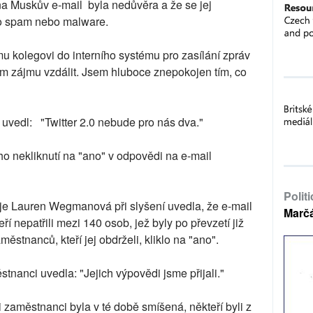
na Muskův e-mail byla nedůvěra a že se jej
e o spam nebo malware.
mu kolegovi do interního systému pro zasílání zpráv
ím zájmu vzdálit. Jsem hluboce znepokojen tím, co
uvedl: "Twitter 2.0 nebude pro nás dva."
ho nekliknutí na "ano" v odpovědi na e-mail
Polit
roje Lauren Wegmanová při slyšení uvedla, že e-mail
Marč
í nepatřili mezi 140 osob, jež byly po převzetí již
ěstnanců, kteří jej obdrželi, kliklo na "ano".
stnanci uvedla: "Jejich výpovědi jsme přijali."
aměstnanci byla v té době smíšená, někteří byli z