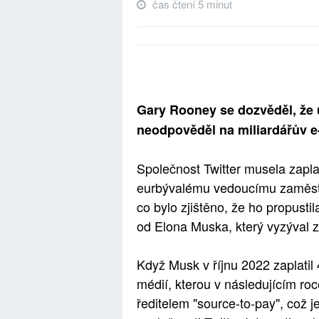
čas čtení 5 minut
Gary Rooney se dozvěděl, že 
neodpověděl na miliardářův e-
Společnost Twitter musela zapla
eurbývalému vedoucímu zaměstn
co bylo zjištěno, že ho propust
od Elona Muska, který vyzýval z
Když Musk v říjnu 2022 zaplatil 
médií, kterou v následujícím ro
ředitelem "source-to-pay", což j