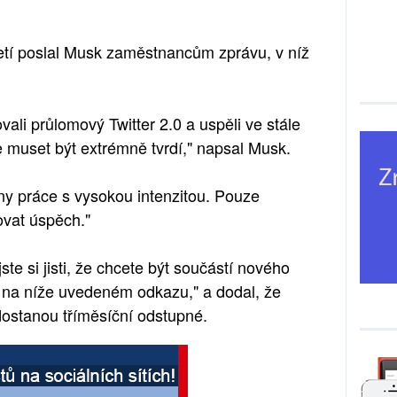
tí poslal Musk zaměstnancům zprávu, v níž
li průlomový Twitter 2.0 a uspěli ve stále
muset být extrémně tvrdí," napsal Musk.
y práce s vysokou intenzitou. Pouze
vat úspěch."
te si jisti, že chcete být součástí nového
o na níže uvedeném odkazu," a dodal, že
 dostanou tříměsíční odstupné.