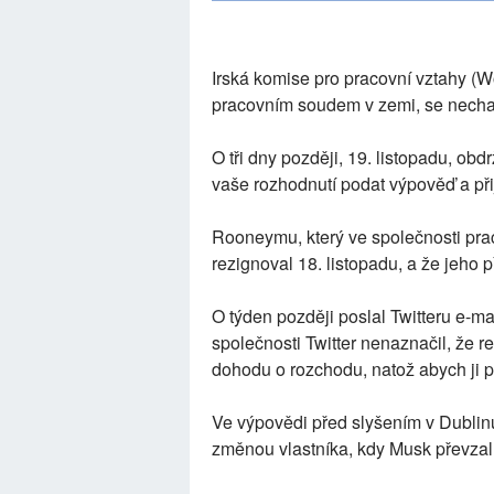
Irská komise pro pracovní vztahy (
pracovním soudem v zemi, se nechal
O tři dny později, 19. listopadu, obd
vaše rozhodnutí podat výpověď a př
Rooneymu, který ve společnosti prac
rezignoval 18. listopadu, a že jeho 
O týden později poslal Twitteru e-m
společnosti Twitter nenaznačil, že r
dohodu o rozchodu, natož abych ji př
Ve výpovědi před slyšením v Dublinu
změnou vlastníka, kdy Musk převzal 