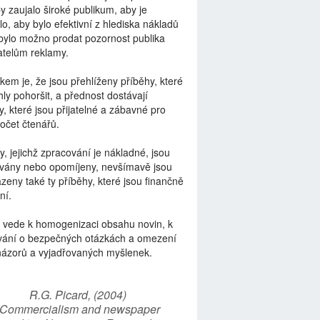
by zaujalo široké publikum, aby je
lo, aby bylo efektivní z hlediska nákladů
bylo možno prodat pozornost publika
telům reklamy.
kem je, že jsou přehlíženy příběhy, které
ly pohoršit, a přednost dostávají
y, které jsou přijatelné a zábavné pro
počet čtenářů.
y, jejichž zpracování je nákladné, jsou
vány nebo opomíjeny, nevšímavě jsou
zeny také ty příběhy, které jsou finančně
ní.
 vede k homogenizaci obsahu novin, k
vání o bezpečných otázkách a omezení
názorů a vyjadřovaných myšlenek.
R.G. Picard, (2004)
“Commercialism and newspaper