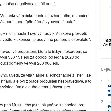
li spíše negativní a chtěli odejít.
 73stránkovém dokumentu s rozhodnutím, rozhodce
 hodin není "přiměřená výpovědní lhůta".
v nichž nastínil své výhrady k Muskovu převzetí,
o vedlo k ukončení pracovního poměru stěžovatele".
avedlivé propuštění, která je irským rekordem, se
výši 350 131 eur za období od ledna 2023 do
oucí odměny ve výši 200 000 eur.
Nejčt
ho, uvedl, že vítá "jasné a jednoznačné zjištění, že
tnání, ale byl z práce propuštěn nespravedlivě, a to
1.
Sh
m výsledkům a dlouholetému přínosu pro
go
do
1.
aby pan Musk nebo jakákoli jiná velká společnost
Po
kordní ocenění odráží vážnost a závažnost tohoto
67