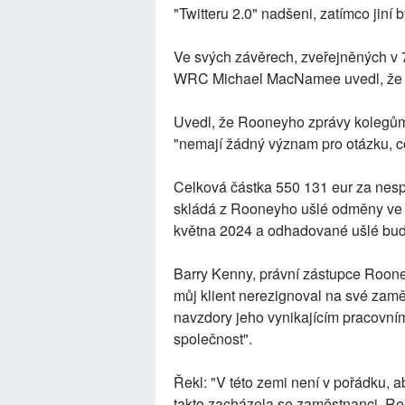
"Twitteru 2.0" nadšeni, zatímco jiní by
Ve svých závěrech, zveřejněných v
WRC Michael MacNamee uvedl, že 24
Uvedl, že Rooneyho zprávy kolegům, 
"nemají žádný význam pro otázku, c
Celková částka 550 131 eur za nespr
skládá z Rooneyho ušlé odměny ve 
května 2024 a odhadované ušlé bud
Barry Kenny, právní zástupce Rooney
můj klient nerezignoval na své zaměs
navzdory jeho vynikajícím pracovní
společnost".
Řekl: "V této zemi není v pořádku, 
takto zacházela se zaměstnanci. Re