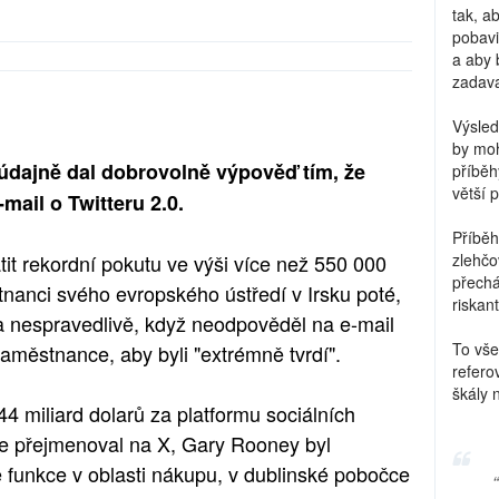
tak, a
pobavi
a aby 
zadava
Výsled
by moh
údajně dal dobrovolně výpověď tím, že
příběh
větší 
mail o Twitteru 2.0.
Příběh
tit rekordní pokutu ve výši více než 550 000
zlehčo
přechá
anci svého evropského ústředí v Irsku poté,
riskant
ila nespravedlivě, když neodpověděl na e-mail
To vše
aměstnance, aby byli "extrémně tvrdí".
refero
škály 
44 miliard dolarů za platformu sociálních
ce přejmenoval na X, Gary Rooney byl
e funkce v oblasti nákupu, v dublinské pobočce