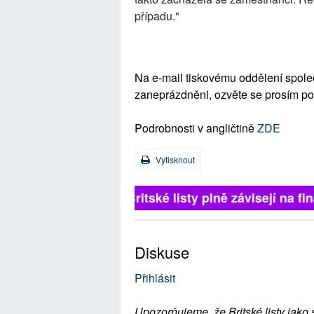
případu."
Na e-mail tiskovému oddělení společ
zaneprázdněni, ozvěte se prosím po
Podrobnosti v angličtině
ZDE
Vytisknout
Britské listy plně závisejí na 
Diskuse
Přihlásit
Upozorňujeme, že Britské listy jako 