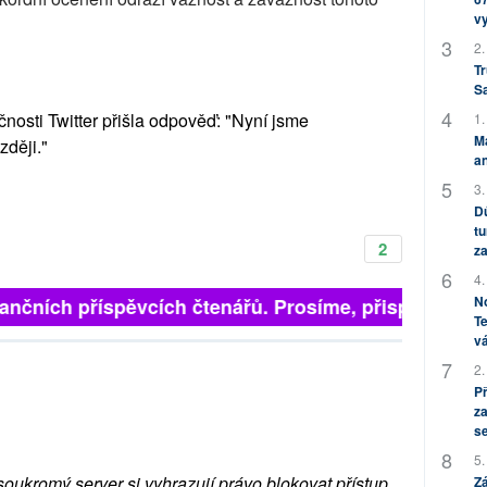
v
2.
Tr
S
nosti Twitter přišla odpověď: "Nyní jsme
1.
M
zději."
an
3.
Dů
tu
2
za
4.
No
finančních příspěvcích čtenářů. Prosíme, přispějte. ➥
Te
vá
2.
P
za
s
5.
soukromý server si vyhrazují právo blokovat přístup
Zá