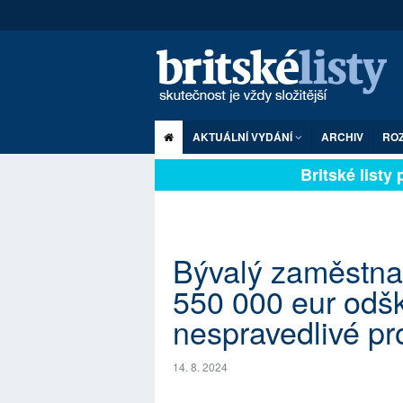
AKTUÁLNÍ VYDÁNÍ
ARCHIV
RO
Britské listy pl
Bývalý zaměstnan
550 000 eur odš
nespravedlivé pr
14. 8. 2024