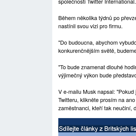
společnosti Twitter International.
Během několika týdnů po převze
nastínil svou vizi pro firmu.
"Do budoucna, abychom vybudova
konkurenčnějším světě, budeme 
"To bude znamenat dlouhé hodin
výjimečný výkon bude představo
V e-mailu Musk napsal: "Pokud js
Twitteru, klikněte prosím na an
zaměstnanci, kteří tak neučiní,