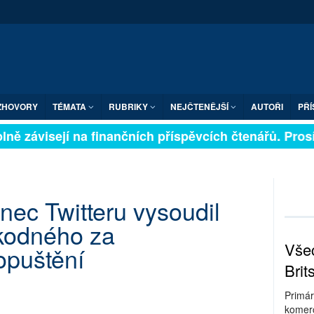
ZHOVORY
TÉMATA
RUBRIKY
NEJČTENĚJŠÍ
AUTOŘI
PŘÍ
ně závisejí na finančních příspěvcích čtenářů. Prosíme
ec Twitteru vysoudil
kodného za
Všec
opuštění
Brit
Primár
komerc