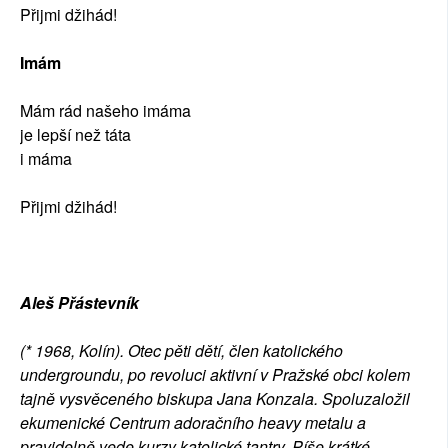
Přijmi džihád!
Imám
Mám rád našeho imáma
je lepší než táta
i máma
Přijmi džihád!
Aleš Přástevník
(* 1968, Kolín). Otec pěti dětí, člen katolického
undergroundu, po revoluci aktivní v Pražské obci kolem
tajně vysvěceného biskupa Jana Konzala. Spoluzaložil
ekumenické Centrum adoračního heavy metalu a
pravidelně vede kurzy katolické tantry. Píše krátké