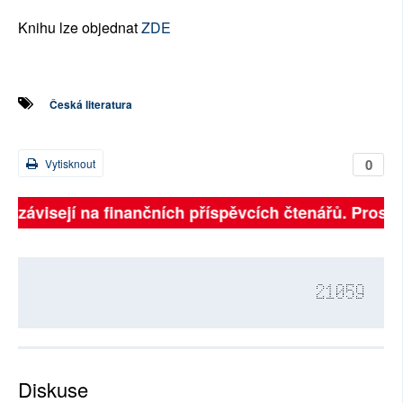
Knihu lze objednat
ZDE
Česká literatura
0
Vytisknout
ě závisejí na finančních příspěvcích čtenářů. Prosíme,
21059
Diskuse