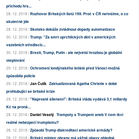
příchodu hrs...
28. 12. 2018 /
Rozhovor Britských listů 199. Proč v ČR neřešíme, o co
skutečně jde
28. 12. 2018 /
Skotsko dokáže zvládnout dopady automatizace
30. 12. 2018 /
Trump: "Za smrt uprchlických dětí v amerických
vazebních střediscíc...
30. 12. 2018 /
Brexit, Trump, Putin - ale největší hrozbou je globální
oteplování
29. 12. 2018 /
Ochromení londýnského letiště před Vánoci možná
způsobila policie
29. 12. 2018 /
Jan Čulík
Zaktualizovaná Agatha Christie v době
prohlubující se britské krize
29. 12. 2018 /
"Naprosté šílenství": Britská vláda vydává 3,1 miliardy
Kč na proná...
28. 12. 2018 /
Daniel Veselý
Trampoty s Trumpem aneb V čem tkví
reálné nebezpečí trumpismu?
28. 12. 2018 /
Způsobí Trump diskreditaci americké armády?
28. 12. 2018 /
Britský ministr obrany má vážné obavy ohledně