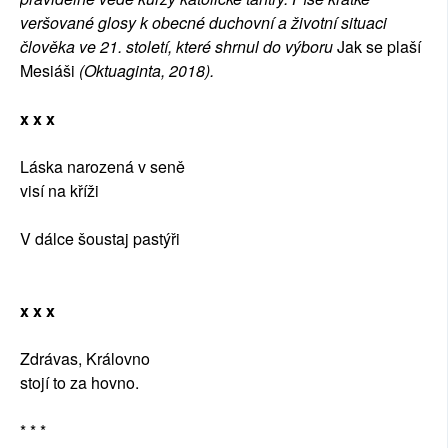
veršované glosy k obecné duchovní a životní situaci
člověka ve 21. století, které shrnul do výboru
Jak se plaší
Mesiáši
(Oktuaginta, 2018).
x x x
Láska narozená v seně
visí na kříži
V dálce šoustaj pastýři
x x x
Zdrávas, Královno
stojí to za hovno.
* * *