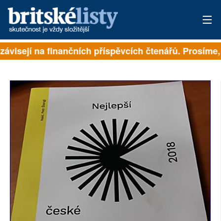
závisejí na finančních příspěvcích čtenářů. Prosíme, p
PŘIHLÁSIT
AKTUÁLNÍ VYDÁNÍ
ARCHIV
ROZHOVORY
TÉMATA
NEJČTENĚJŠÍ ZA 7 DNÍ
AUTOŘI
PŘÍSPĚVKY NA PROVOZ