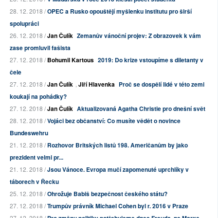
28. 12. 2018 /
OPEC a Rusko opouštějí myšlenku institutu pro širší
spolupráci
26. 12. 2018 /
Jan Čulík
Zemanův vánoční projev: Z obrazovek k vám
zase promluvil fašista
27. 12. 2018 /
Bohumil Kartous
2019: Do krize vstoupíme s diletanty v
čele
27. 12. 2018 /
Jan Čulík
,
Jiří Hlavenka
Proč se dospělí lidé v této zemi
koukají na pohádky?
27. 12. 2018 /
Jan Čulík
Aktualizovaná Agatha Christie pro dnešní svět
28. 12. 2018 /
Vojáci bez občanství: Co musíte vědět o novince
Bundeswehru
21. 12. 2018 /
Rozhovor Britských listů 198. Američanům by jako
prezident velmi pr...
21. 12. 2018 /
Jsou Vánoce. Evropa mučí zapomenuté uprchlíky v
táborech v Řecku
25. 12. 2018 /
Ohrožuje Babiš bezpečnost českého státu?
27. 12. 2018 /
Trumpův právník Michael Cohen byl r. 2016 v Praze
27. 12. 2018 /