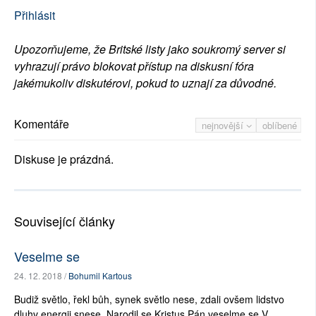
Přihlásit
Upozorňujeme, že Britské listy jako soukromý server si
vyhrazují právo blokovat přístup na diskusní fóra
jakémukoliv diskutérovi, pokud to uznají za důvodné.
Komentáře
nejnovější
oblíbené
Diskuse je prázdná.
Související články
Veselme se
24. 12. 2018 /
Bohumil Kartous
Budiž světlo, řekl bůh, synek světlo nese, zdali ovšem lidstvo
dluhv energii snese. Narodil se Kristus Pán,veselme se.V