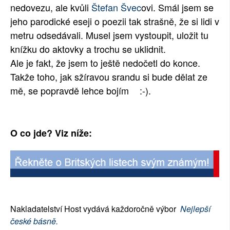
nedovezu, ale kvůl
i
Štefan Švec
ovi. Smál jsem se
jeho parodické eseji o poezii tak strašně, že si lidi v
metru odsedávali. Musel jsem vystoupit, uložit tu
knížku do aktovky a trochu se uklidnit.
Ale je fakt, že jsem to ještě nedočetl do konce.
Takže toho, jak sžíravou srandu si bude dělat ze
mě, se popravdě lehce bojím
:-)
.
O co jde? Viz níže:
Nakladatelství Host vydává každoročně výbor
Nejlepší
české básně.