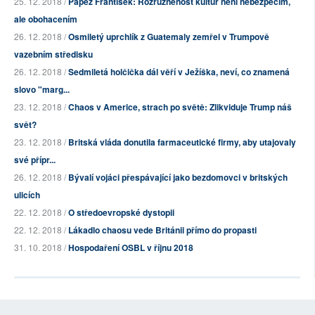
25. 12. 2018 /
Papež František: Rozrůzněnost kultur není nebezpečím,
ale obohacením
26. 12. 2018 /
Osmiletý uprchlík z Guatemaly zemřel v Trumpově
vazebním středisku
26. 12. 2018 /
Sedmiletá holčička dál věří v Ježíška, neví, co znamená
slovo "marg...
23. 12. 2018 /
Chaos v Americe, strach po světě: Zlikviduje Trump náš
svět?
23. 12. 2018 /
Britská vláda donutila farmaceutické firmy, aby utajovaly
své přípr...
26. 12. 2018 /
Bývalí vojáci přespávající jako bezdomovci v britských
ulicích
22. 12. 2018 /
O středoevropské dystopii
22. 12. 2018 /
Lákadlo chaosu vede Británii přímo do propasti
31. 10. 2018 /
Hospodaření OSBL v říjnu 2018