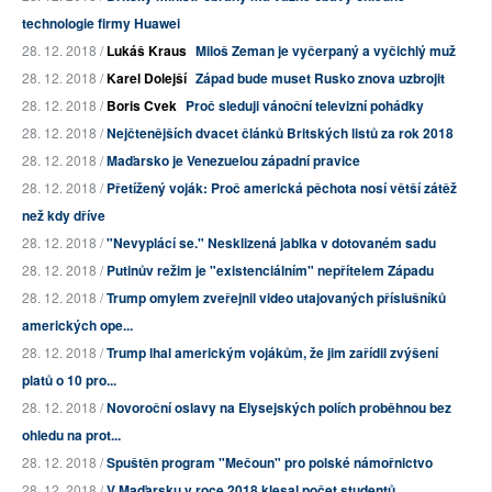
technologie firmy Huawei
28. 12. 2018 /
Lukáš Kraus
Miloš Zeman je vyčerpaný a vyčichlý muž
28. 12. 2018 /
Karel Dolejší
Západ bude muset Rusko znova uzbrojit
28. 12. 2018 /
Boris Cvek
Proč sleduji vánoční televizní pohádky
28. 12. 2018 /
Nejčtenějších dvacet článků Britských listů za rok 2018
28. 12. 2018 /
Maďarsko je Venezuelou západní pravice
28. 12. 2018 /
Přetížený voják: Proč americká pěchota nosí větší zátěž
než kdy dříve
28. 12. 2018 /
"Nevyplácí se." Nesklizená jablka v dotovaném sadu
28. 12. 2018 /
Putinův režim je "existenciálním" nepřítelem Západu
28. 12. 2018 /
Trump omylem zveřejnil video utajovaných příslušníků
amerických ope...
28. 12. 2018 /
Trump lhal americkým vojákům, že jim zařídil zvýšení
platů o 10 pro...
28. 12. 2018 /
Novoroční oslavy na Elysejských polích proběhnou bez
ohledu na prot...
28. 12. 2018 /
Spuštěn program "Mečoun" pro polské námořnictvo
28. 12. 2018 /
V Maďarsku v roce 2018 klesal počet studentů