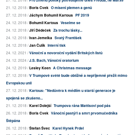
Pro změnu politiky potřebujeme dnes Freuda, ne Marxe
21. 12. 2018 /
Boris Cvek
O mísení plemen a genů
27. 12. 2018 /
Jáchym Bohumil Kartous
PF 2019
24. 12. 2018 /
Bohumil Kartous
Veselme se
24. 12. 2018 /
Jiří Dědeček
Za trochu lásky...
24. 12. 2018 /
Ivan Jemelka
Svatý František
24. 12. 2018 /
Jan Čulík
Interní tisk
24. 12. 2021 /
Vánoční a novoroční vydání Britských listů
24. 12. 2024 /
J.S. Bach, Vánoční oratorium
24. 12. 2019 /
Lesley Keen
A Christmas message
27. 12. 2018 /
V Trumpově světě bude obtížné a nepříjemné přežít mimo
Evropskou unii
27. 12. 2018 /
Kartous: "Nedůvěra k médiím u starší generace je
spojená se zkušeno...
21. 12. 2018 /
Karel Dolejší
Trumpova rána Mattisovi pod pás
26. 12. 2018 /
Boris Cvek
Vánoční pastýři a smrt prvomučedníka
Štěpána
26. 12. 2018 /
Štefan Švec
Karel Hynek Prdel