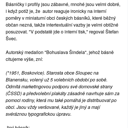
Básničky i profily jsou zábavné, mnohé jsou velmi dobré,
i když potíž je, že autor reaguje ironicky na interní
poměry v miniaturní obci českých básníků, které běžný
občan nezná, takže intertextuální vazby je velmi obtížné
posuzovat.
"V podstatě jde o interní tisk," regoval Štefan
Švec.
Autorský medailon "Bohuslava Šindela", jehož básně
citujeme výše, zní:
(*1951, Boskovice). Starosta obce Sloupec na
Blanensku, volený už 5 volebních období po sobě.
Odmítá marketingovou podporu své domovské strany
(ČSSD) a předvolební plakáty zásadně navrhuje sám za
pomoci rodiny, která mu také pomáhá je distribuovat po
obci. Jsou vždy veršované, každý je jiný a mají
svéráznou typografickou úpravu.
Jiný básník: