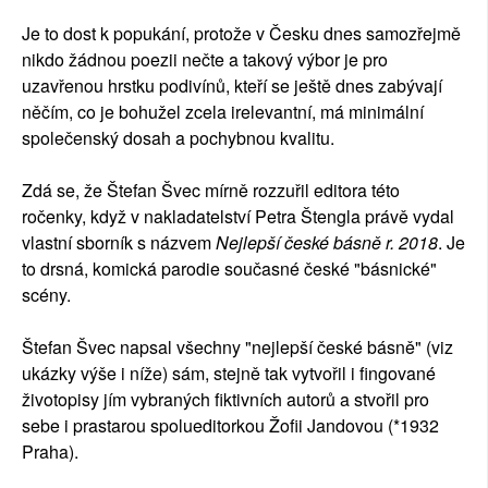
Je to dost k popukání, protože v Česku dnes samozřejmě
nikdo žádnou poezii nečte a takový výbor je pro
uzavřenou hrstku podivínů, kteří se ještě dnes zabývají
něčím, co je bohužel zcela irelevantní, má minimální
společenský dosah a pochybnou kvalitu.
Zdá se, že Štefan Švec mírně rozzuřil editora této
ročenky, když v nakladatelství Petra Štengla právě vydal
vlastní sborník s názvem
Nejlepší české básně r. 2018
. Je
to drsná, komická parodie současné české "básnické"
scény.
Štefan Švec napsal všechny "nejlepší české básně" (viz
ukázky výše i níže) sám, stejně tak vytvořil i fingované
životopisy jím vybraných fiktivních autorů a stvořil pro
sebe i prastarou spolueditorkou Žofii Jandovou (*1932
Praha).