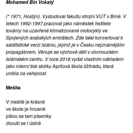
Mohamed Bin Vokatý
(* 1971, Hostýn). Vystudoval fakultu strojní VUT v Brně. V
letech 1992-1997 pracoval jako náměstek ředitele
továrny na uzavřené klimatizované motocykly ve
Spojených arabských emirátech. Zde také konvertoval k
saláfistické verzi islámu, jejímž je v Česku nejznámějším
propagátorem. Věnuje se výchově dětí v olomouckém
Islámském centru. V roce 2018 vydal vlastním nákladem
jako interní tisk sbírku
Aprílová škola džihádu
, která
unikla na veřejnost.
Mešita
V mešitě je krásně
ve škole je hnusně
píšou se tam písemky
zkouší se i ústně