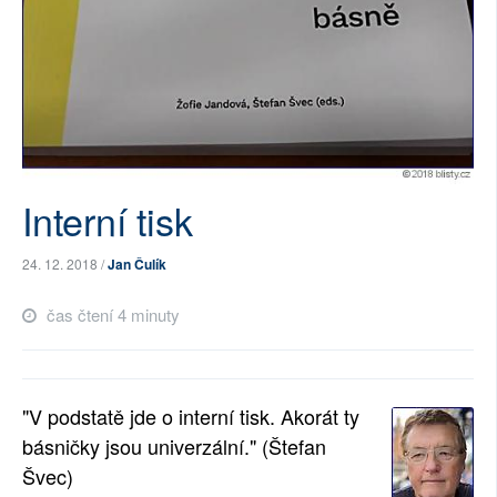
SOCIÁLNÍ SÍTĚ
RUBRIKY
PLNÁ VERZE STRÁNEK
Interní tisk
24. 12. 2018 /
Jan Čulík
čas čtení 4 minuty
"V podstatě jde o interní tisk. Akorát ty
básničky jsou univerzální." (Štefan
Švec)