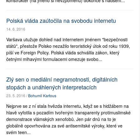
konstruktér (na jméno si nevzpomenu) dokonce s nadšení...
Polská vláda zaútočila na svobodu internetu
14. 6. 2016
Varšava utužuje dohled nad internetem jménem "bezpečnosti
států", přestože Polsko nezažilo teroristický útok od roku 1939,
píší ve Foreign Policy. Polská vláda schválila zákon, který
četnými mlhavými formulacemi omezuje svobo...
Zlý sen o mediální negramotnosti, digitálních
stopách a unáhlených interpretacích
23. 5. 2016 /
Bohumil Kartous
Nejprve se z ní stala hvězda internetu, když se s hidžábem na
hlavě vyfotila s pozadím tvořeným transparenty protimuslimské
demonstrace vlámských xenofobů. Jen pár dnů na to je
globálně opovrhována za své antisemitské výroky, které ve
svém teen...