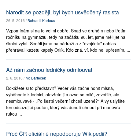
Narodit se později, byl bych usvědčený rasista
26. 5. 2016 /
Bohumil Kartous
Vzpomínám si na to velmi dobře. Snad ve druhém nebo třetím
ročníku na gymnáziu, tedy na začátku 90. let, jsme měli jet na
školní výlet. Seděli jsme na nádraží a z "dvojčete" nahlas
přehrávali kazetu kapely Orlík. Kdo zná, ví, kdo ne, upřesním, ...
Až nám začnou ledničky odmlouvat
2. 6. 2016 /
Ivo Barteček
Dokážete si to představit? Večer vás začne honit mlsná,
vyběhnete k lednici, otevřete ji a ozve se milé, zdvořilé, ale
nesmlouvavé - „Po šesté večerní chceš uzené?“ A vy uslyšíte
ten odsuzující podtón, který vás donutí uhnout při manévru
rukou ...
Proč ČR oficiálně nepodporuje Wikipedii?