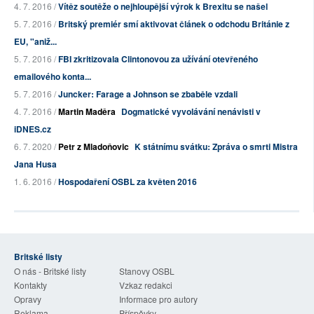
4. 7. 2016 /
Vítěz soutěže o nejhloupější výrok k Brexitu se našel
5. 7. 2016 /
Britský premiér smí aktivovat článek o odchodu Británie z
EU, "aniž...
5. 7. 2016 /
FBI zkritizovala Clintonovou za užívání otevřeného
emailového konta...
5. 7. 2016 /
Juncker: Farage a Johnson se zbaběle vzdali
4. 7. 2016 /
Martin Maděra
Dogmatické vyvolávání nenávisti v
iDNES.cz
6. 7. 2020 /
Petr z Mladoňovic
K státnímu svátku: Zpráva o smrti Mistra
Jana Husa
1. 6. 2016 /
Hospodaření OSBL za květen 2016
Britské listy
O nás - Britské listy
Stanovy OSBL
Kontakty
Vzkaz redakci
Opravy
Informace pro autory
Reklama
Příspěvky