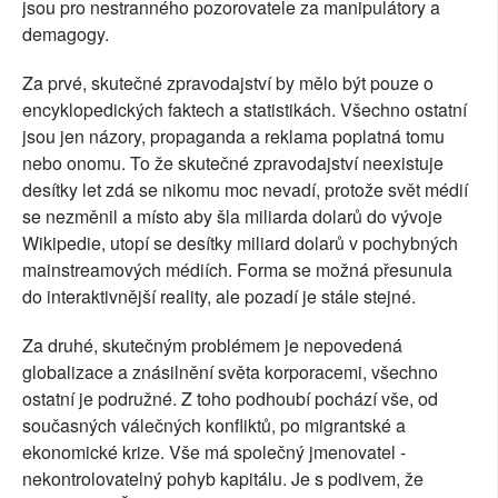
jsou pro nestranného pozorovatele za manipulátory a
demagogy.
Za prvé, skutečné zpravodajství by mělo být pouze o
encyklopedických faktech a statistikách. Všechno ostatní
jsou jen názory, propaganda a reklama poplatná tomu
nebo onomu. To že skutečné zpravodajství neexistuje
desítky let zdá se nikomu moc nevadí, protože svět médií
se nezměnil a místo aby šla miliarda dolarů do vývoje
Wikipedie, utopí se desítky miliard dolarů v pochybných
mainstreamových médiích. Forma se možná přesunula
do interaktivnější reality, ale pozadí je stále stejné.
Za druhé, skutečným problémem je nepovedená
globalizace a znásilnění světa korporacemi, všechno
ostatní je podružné. Z toho podhoubí pochází vše, od
současných válečných konfliktů, po migrantské a
ekonomické krize. Vše má společný jmenovatel -
nekontrolovatelný pohyb kapitálu. Je s podivem, že