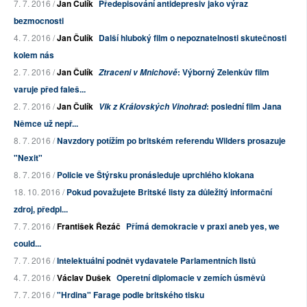
7. 7. 2016 /
Jan Čulík
Předepisování antidepresiv jako výraz
bezmocnosti
4. 7. 2016 /
Jan Čulík
Další hluboký film o nepoznatelnosti skutečnosti
kolem nás
2. 7. 2016 /
Jan Čulík
: Výborný Zelenkův film
Ztraceni v Mnichově
varuje před faleš...
2. 7. 2016 /
Jan Čulík
: poslední film Jana
Vlk z Královských Vinohrad
Němce už nepř...
8. 7. 2016 /
Navzdory potížím po britském referendu Wilders prosazuje
"Nexit"
8. 7. 2016 /
Policie ve Štýrsku pronásleduje uprchlého klokana
18. 10. 2016 /
Pokud považujete Britské listy za důležitý informační
zdroj, předpl...
7. 7. 2016 /
František Řezáč
Přímá demokracie v praxi aneb yes, we
could...
7. 7. 2016 /
Intelektuální podnět vydavatele Parlamentních listů
4. 7. 2016 /
Václav Dušek
Operetní diplomacie v zemích úsměvů
7. 7. 2016 /
"Hrdina" Farage podle britského tisku