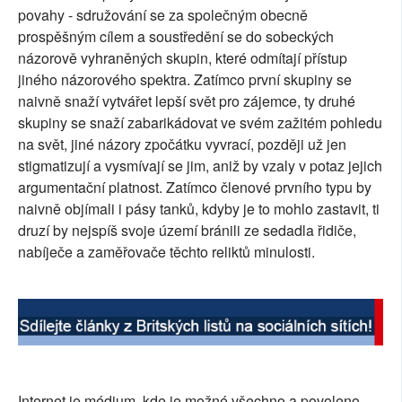
povahy - sdružování se za společným obecně
SOCIÁLNÍ SÍTĚ
prospěšným cílem a soustředění se do sobeckých
názorově vyhraněných skupin, které odmítají přístup
RUBRIKY
jiného názorového spektra. Zatímco první skupiny se
naivně snaží vytvářet lepší svět pro zájemce, ty druhé
PLNÁ VERZE STRÁNEK
skupiny se snaží zabarikádovat ve svém zažitém pohledu
na svět, jiné názory zpočátku vyvrací, později už jen
stigmatizují a vysmívají se jim, aniž by vzaly v potaz jejich
argumentační platnost. Zatímco členové prvního typu by
naivně objímali i pásy tanků, kdyby je to mohlo zastavit, ti
druzí by nejspíš svoje území bránili ze sedadla řidiče,
nabíječe a zaměřovače těchto reliktů minulosti.
Internet je médium, kde je možné všechno a povoleno