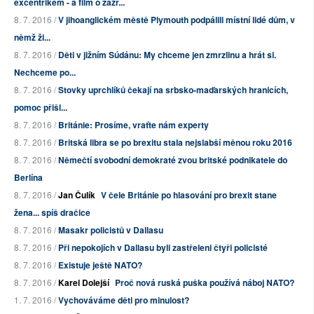
excentrikem - a film o zázr...
8. 7. 2016 /
V jihoanglickém městě Plymouth podpálili místní lidé dům, v
němž ži...
8. 7. 2016 /
Děti v jižním Súdánu: My chceme jen zmrzlinu a hrát si.
Nechceme po...
8. 7. 2016 /
Stovky uprchlíků čekají na srbsko-maďarských hranicích,
pomoc přišl...
8. 7. 2016 /
Británie: Prosíme, vraťte nám experty
8. 7. 2016 /
Britská libra se po brexitu stala nejslabší měnou roku 2016
8. 7. 2016 /
Němečtí svobodní demokraté zvou britské podnikatele do
Berlína
8. 7. 2016 /
Jan Čulík
V čele Británie po hlasování pro brexit stane
žena... spíš dračice
8. 7. 2016 /
Masakr policistů v Dallasu
8. 7. 2016 /
Při nepokojích v Dallasu byli zastřeleni čtyři policisté
8. 7. 2016 /
Existuje ještě NATO?
8. 7. 2016 /
Karel Dolejší
Proč nová ruská puška používá náboj NATO?
1. 7. 2016 /
Vychováváme děti pro minulost?