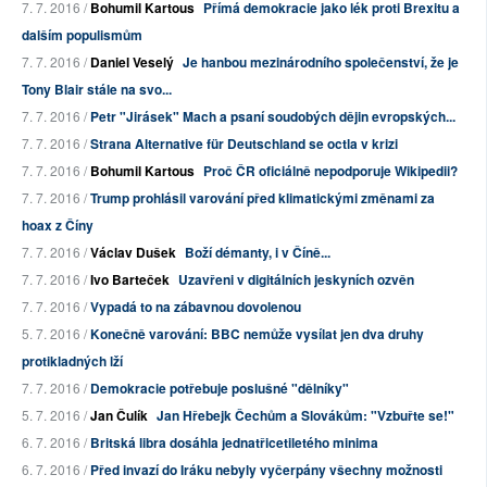
7. 7. 2016 /
Bohumil Kartous
Přímá demokracie jako lék proti Brexitu a
dalším populismům
7. 7. 2016 /
Daniel Veselý
Je hanbou mezinárodního společenství, že je
Tony Blair stále na svo...
7. 7. 2016 /
Petr "Jirásek" Mach a psaní soudobých dějin evropských...
7. 7. 2016 /
Strana Alternative für Deutschland se octla v krizi
7. 7. 2016 /
Bohumil Kartous
Proč ČR oficiálně nepodporuje Wikipedii?
7. 7. 2016 /
Trump prohlásil varování před klimatickými změnami za
hoax z Číny
7. 7. 2016 /
Václav Dušek
Boží démanty, i v Číně...
7. 7. 2016 /
Ivo Barteček
Uzavřeni v digitálních jeskyních ozvěn
7. 7. 2016 /
Vypadá to na zábavnou dovolenou
5. 7. 2016 /
Konečně varování: BBC nemůže vysílat jen dva druhy
protikladných lží
7. 7. 2016 /
Demokracie potřebuje poslušné "dělníky"
5. 7. 2016 /
Jan Čulík
Jan Hřebejk Čechům a Slovákům: "Vzbuřte se!"
6. 7. 2016 /
Britská libra dosáhla jednatřicetiletého minima
6. 7. 2016 /
Před invazí do Iráku nebyly vyčerpány všechny možnosti