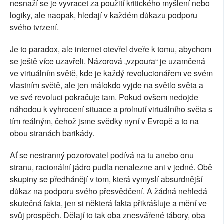
nesnaží se je vyvracet za použití kritického myšlení nebo
logiky, ale naopak, hledají v každém důkazu podporu
svého tvrzení.
Je to paradox, ale internet otevřel dveře k tomu, abychom
se ještě více uzavřeli. Názorová „vzpoura“ je uzamčená
ve virtuálním světě, kde je každý revolucionářem ve svém
vlastním světě, ale jen málokdo vyjde na světlo světa a
ve své revoluci pokračuje tam. Pokud ovšem nedojde
náhodou k vyhrocení situace a prolnutí virtuálního světa s
tím reálným, čehož jsme svědky nyní v Evropě a to na
obou stranách barikády.
Ať se nestranný pozorovatel podívá na tu anebo onu
stranu, racionální jádro pudla nenalezne ani v jedné. Obě
skupiny se předhánějí v tom, která vymyslí absurdnější
důkaz na podporu svého přesvědčení. A žádná nehledá
skutečná fakta, jen si některá fakta přikrášluje a mění ve
svůj prospěch. Dělají to tak oba znesvářené tábory, oba