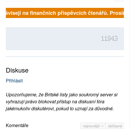
 závisejí na finančních příspěvcích čtenářů. Prosíme, 
11943
Diskuse
Přihlásit
Upozorňujeme, že Britské listy jako soukromý server si
vyhrazují právo blokovat přístup na diskusní fóra
jakémukoliv diskutérovi, pokud to uznají za důvodné.
Komentáře
nejnovější
oblíbené