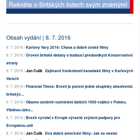
Obsah vydání | 8. 7. 2016
8. 7. 2016 /
Karlovy Vary 2016: Chaos a dobré české filmy
9. 7. 2016 /
Úroveň britské debaty o budoucí předsedkyni Konzervativní
strany
9. 7. 2016 /
Jan Čulík
Zajímavé frankofonní kanadské filmy v Karlových
Varech
9. 7. 2016 /
Financial Times: Brexit je pučem jedné skupinky absolventů
britskýc...
9. 7. 2016 /
Obama oznámil rozmístění dalších 1000 vojáků v Polsku.
Vládnou úzko...
8. 7. 2016 /
Brexit vyvolal v Evropě výrazné zvýšení podpory pro
Evropskou unii
8. 7. 2016 /
Jan Čulík
Dva dobré americké filmy: Jak se nestat