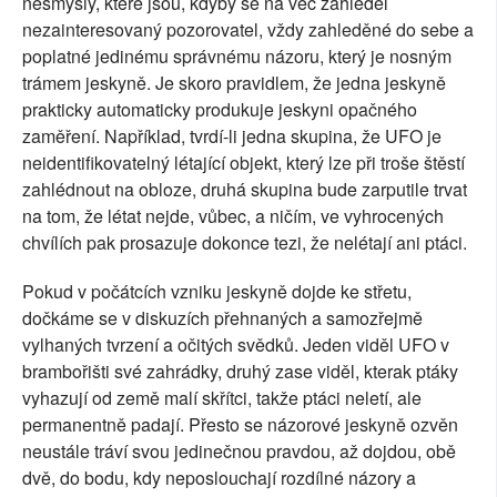
nesmysly, které jsou, kdyby se na věc zahleděl
nezainteresovaný pozorovatel, vždy zahleděné do sebe a
poplatné jedinému správnému názoru, který je nosným
trámem jeskyně. Je skoro pravidlem, že jedna jeskyně
prakticky automaticky produkuje jeskyni opačného
zaměření. Například, tvrdí-li jedna skupina, že UFO je
neidentifikovatelný létající objekt, který lze při troše štěstí
zahlédnout na obloze, druhá skupina bude zarputile trvat
na tom, že létat nejde, vůbec, a ničím, ve vyhrocených
chvílích pak prosazuje dokonce tezi, že nelétají ani ptáci.
Pokud v počátcích vzniku jeskyně dojde ke střetu,
dočkáme se v diskuzích přehnaných a samozřejmě
vylhaných tvrzení a očitých svědků. Jeden viděl UFO v
brambořišti své zahrádky, druhý zase viděl, kterak ptáky
vyhazují od země malí skřítci, takže ptáci neletí, ale
permanentně padají. Přesto se názorové jeskyně ozvěn
neustále tráví svou jedinečnou pravdou, až dojdou, obě
dvě, do bodu, kdy neposlouchají rozdílné názory a