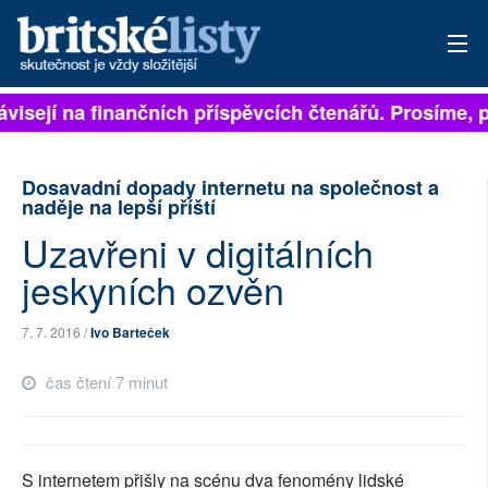
visejí na finančních příspěvcích čtenářů. Prosíme, př
PŘIHLÁSIT
AKTUÁLNÍ VYDÁNÍ
Dosavadní dopady internetu na společnost a
naděje na lepší příští
ARCHIV
Uzavřeni v digitálních
ROZHOVORY
jeskyních ozvěn
TÉMATA
7. 7. 2016 /
Ivo Barteček
NEJČTENĚJŠÍ ZA 7 DNÍ
čas čtení 7 minut
AUTOŘI
PŘÍSPĚVKY NA PROVOZ
S internetem přišly na scénu dva fenomény lidské