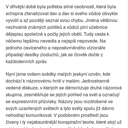
V dřívější době byla potřeba silné osobnosti, která byla
schopna zfanatizovat dav a dav si svého vůdce obvykle
vyvolil a až později seznal svou chybu. Jména většinou
nechvalně známých politiků a vůdců plní učebnice
dějepisu společně s počty jejich obětí. Tudy cesta k
něčemu lepšímu nevedla a nejspíš nepovede. Na
jednoho osvíceného a neposkvrněného vizionáře
připadají desítky zloduchů, jak se člověk dočte z
každodenních zpráv.
Nyní jsme ovšem svědky malých jeskyní ozvěn, kde
dochází k názorovému hnití v malém. Jednostranně
vedené diskuze, v kterých se démonizuje druhá názorová
skupina, zesměšňuje se jejich pohled na svět a označují
se expresivními přízvisky. Názory jsou rozdrobené ve
svých uzavřených světech a tyto světy spolu již dávno
nehodlají komunikovat. V podobném prostředí jsou
živeny i ty nejabsurdnější konspirační teorie, které stojí už