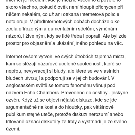
skoro všechno, pokud člověk není hloupě přichycen při
něčem nekalém, co už ani otrkaná internetová policie
netoleruje. V předinternetových dobách docházelo ke
zcela přirozeným argumentačním střetům, výměnám
názorů, i živelným, kdy se lidé třeba i poprali. Ale byl zde
prostor pro objasnění a ukázání jiného pohledu na věc.
Internet ovšem vytvořil ve svých útrobách tajemná místa,
kam se slézají názorově ucelené společnosti, které se
nepřou, nevyvracejí si bludy, ale které se ve vlastních
bludech utvrzují a podporují se v jejich budování. V
anglosaském světě se tomuto fenoménu věnují pod
názvem Echo Chambers. Převedeno do češtiny - jeskyně
ozvěn. Když už se objeví nějaká diskuze, kde se jde
argumentačně na kost a do hloubky, pak většinové
publikum stejně uteče, protože diskuzi nerozumí anebo
iritovaně označí diskutéry za troly a vystrnadí je ze svého
území.