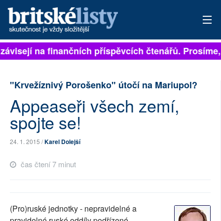
závisejí na finančních příspěvcích čtenářů. Prosíme, 
PŘIHLÁSIT
AKTUÁLNÍ VYDÁNÍ
"Krvežíznivý Porošenko" útočí na Mariupol?
ARCHIV
Appeaseři všech zemí,
spojte se!
ROZHOVORY
TÉMATA
24. 1. 2015 /
Karel Dolejší
čas čtení 7 minut
NEJČTENĚJŠÍ ZA 7 DNÍ
AUTOŘI
(Pro)ruské jednotky - nepravidelné a
PŘÍSPĚVKY NA PROVOZ
pravidelné ruské oddíly podřízené