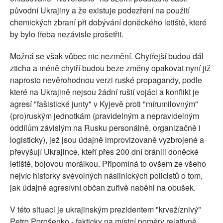
původní Ukrajiny a že existuje podezření na použití
chemických zbraní při dobývání doněckého letiště, které
by bylo třeba nezávisle prošetřit.
Možná se však vůbec nic nezmění. Chytřejší budou dál
zticha a méně chytří budou beze změny opakovat nyní již
naprosto nevěrohodnou verzi ruské propagandy, podle
které na Ukrajině nejsou žádní ruští vojáci a konflikt je
agresí "fašistické junty" v Kyjevě proti "mírumilovným"
(pro)ruským jednotkám (pravidelným a nepravidelným
oddílům závislým na Rusku personálně, organizačně i
logisticky), jež jsou údajně improvizovaně vyzbrojené a
převyšují Ukrajince, kteří přes 200 dní bránili doněcké
letiště, bojovou morálkou. Připomíná to ovšem ze všeho
nejvíc historky svévolných násilnických policistů o tom,
jak údajně agresívní občan zuřivě naběhl na obušek.
V této situaci je ukrajinským prezidentem "krvežíznivý"
Petro Porošenko - fakticky na místní poměry relativně