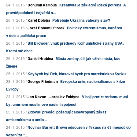
24. 1. 2015 /
Bohumil Kartous
Kreativita je základní lidská potřeba. A
pravděpodobně i největší n...
26. 1. 2015 /
Karel Dolejší
Potřebuje Ukrajina válečný stav?
23. 1. 2015 /
Jozef Bohumil Ftorek
Politický extremismus, kanárek
v dole a politická praxe
26. 1. 2015 /
Bill Browder, vnuk předsedy Komunistické strany USA:
Kreml mě chce ...
26. 1. 2015 /
Daniel Hrabina
Města změny, čili jak oživit místa, kde
žijeme
25. 1. 2015 /
Kdybych byl Řek, hlasoval bych pro marxistickou Syrizu
23. 1. 2015 /
George Friedman
Evropská unie, nacionalismus a krize
Evropy
23. 1. 2015 /
Jan Kavan
,
Jaroslav Foldyna
V boji proti terorismu musí
být umírnění muslimové našimi spojenci
25. 1. 2015 /
Židovští předáci požadují celoevropský zákaz
antisemitismu a antiis...
24. 1. 2015 /
Novinář Barrett Brown odsouzen v Texasu na 63 měsíců do
vězení za "...