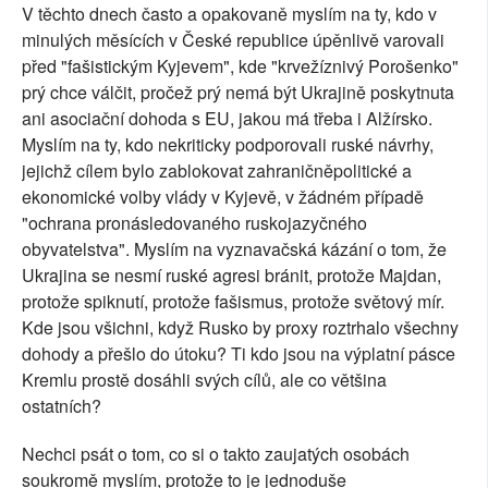
V těchto dnech často a opakovaně myslím na ty, kdo v
minulých měsících v České republice úpěnlivě varovali
před "fašistickým Kyjevem", kde "krvežíznivý Porošenko"
prý chce válčit, pročež prý nemá být Ukrajině poskytnuta
ani asociační dohoda s EU, jakou má třeba i Alžírsko.
Myslím na ty, kdo nekriticky podporovali ruské návrhy,
jejichž cílem bylo zablokovat zahraničněpolitické a
ekonomické volby vlády v Kyjevě, v žádném případě
"ochrana pronásledovaného ruskojazyčného
obyvatelstva". Myslím na vyznavačská kázání o tom, že
Ukrajina se nesmí ruské agresi bránit, protože Majdan,
protože spiknutí, protože fašismus, protože světový mír.
Kde jsou všichni, když Rusko by proxy roztrhalo všechny
dohody a přešlo do útoku? Ti kdo jsou na výplatní pásce
Kremlu prostě dosáhli svých cílů, ale co většina
ostatních?
Nechci psát o tom, co si o takto zaujatých osobách
soukromě myslím, protože to je jednoduše