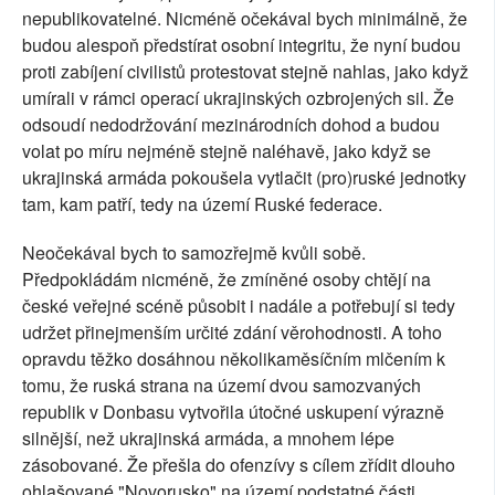
nepublikovatelné. Nicméně očekával bych minimálně, že
budou alespoň předstírat osobní integritu, že nyní budou
proti zabíjení civilistů protestovat stejně nahlas, jako když
umírali v rámci operací ukrajinských ozbrojených sil. Že
odsoudí nedodržování mezinárodních dohod a budou
volat po míru nejméně stejně naléhavě, jako když se
ukrajinská armáda pokoušela vytlačit (pro)ruské jednotky
tam, kam patří, tedy na území Ruské federace.
Neočekával bych to samozřejmě kvůli sobě.
Předpokládám nicméně, že zmíněné osoby chtějí na
české veřejné scéně působit i nadále a potřebují si tedy
udržet přinejmenším určité zdání věrohodnosti. A toho
opravdu těžko dosáhnou několikaměsíčním mlčením k
tomu, že ruská strana na území dvou samozvaných
republik v Donbasu vytvořila útočné uskupení výrazně
silnější, než ukrajinská armáda, a mnohem lépe
zásobované. Že přešla do ofenzívy s cílem zřídit dlouho
ohlašované "Novorusko" na území podstatné části