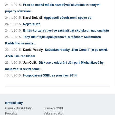
24. 1. 2015 /
Proč se česká média nezabývají skutečně otřesnými
případy odebírání...
24. 1. 2015 /
Karel Dolejší
Appeaseři všech zemí, spojte se!
24. 1. 2015 /
Největší lež
24. 1. 2015 /
Britští konzervativci se začínají bát skotských nacionalistů
24. 1. 2015 /
Tony Blair tajně spolupracoval s režimem Muammara
Kaddáfího na muče...
23. 1. 2015 /
Daniel Veselý
Saúdskoarabský „Kim Čong-il“ je po smrti.
Aneb tisíc ran bičem
23. 1. 2015 /
Jan Čulík
Diskuse o odebrání dětí paní Michalákové by
měla vést k revizi pomě...
10. 1. 2015 /
Hospodaření OSBL za prosinec 2014
Britské listy
O nás - Britské listy
Stanovy OSBL
Kontakty
Vzkaz redakci