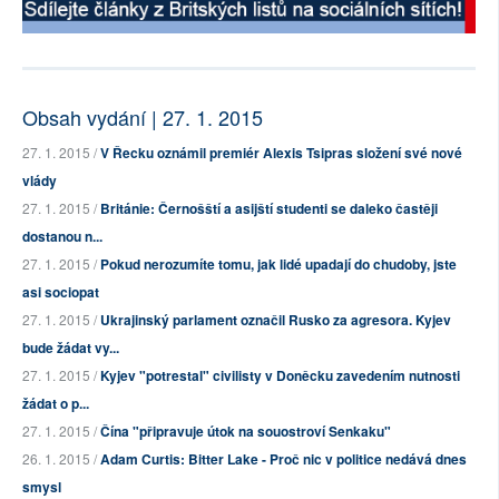
Obsah vydání | 27. 1. 2015
27. 1. 2015 /
V Řecku oznámil premiér Alexis Tsipras složení své nové
vlády
27. 1. 2015 /
Británie: Černošští a asijští studenti se daleko častěji
dostanou n...
27. 1. 2015 /
Pokud nerozumíte tomu, jak lidé upadají do chudoby, jste
asi sociopat
27. 1. 2015 /
Ukrajinský parlament označil Rusko za agresora. Kyjev
bude žádat vy...
27. 1. 2015 /
Kyjev "potrestal" civilisty v Doněcku zavedením nutnosti
žádat o p...
27. 1. 2015 /
Čína "připravuje útok na souostroví Senkaku"
26. 1. 2015 /
Adam Curtis: Bitter Lake - Proč nic v politice nedává dnes
smysl