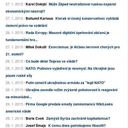
27. 1. 2015 /
Karel Dolejší
Může Západ neutralizovat ruskou expanzi
ekonomickými nástroji?
27. 1. 2015 /
Bohumil Kartous
Kterak si český konzervativec vykládá
ústavní právo na vzdělání
26. 1. 2015 /
Rada Evropy: Masové digitální špehování občanů je
fundamentální hro...
27. 1. 2015 /
Miloš Dokulil
Exorcismus: je léčbou nervově chorých pro
21. století?
26. 1. 2015 /
Co bude dělat Tsipras ve vládě?
26. 1. 2015 /
NATO: Putinovo vyjádření je nesmysl. Na Ukrajině jsou
pouze ruské síly
26. 1. 2015 /
Putin označil ukrajinskou armádu za "legii NATO"
26. 1. 2015 /
Ukrajina zavedla režim zvýšené pohotovosti k reagování
na mimořádné...
26. 1. 2015 /
Firma Google předala emaily zaměstnanců WikiLeaks
americké vládě
26. 1. 2015 /
Boris Cvek
Zamýšlí Syriza zachránit kapitalismus?
26. 1. 2015 /
Josef Šmajs
K čemu dnes potřebujeme filosofii?