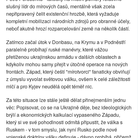
slušný lídr do mírových časů, mentálně však zcela
nepřipravený čelit existenční hrozbě, která vyžaduje
kompletní mobilizaci národních zdrojů pro obranné účely,
neboť akutně hrozí rozparcelování země na několik částí.
Zatímco začal útok v Donbasu, na Krymu a v Podněstří
paralelně probíhají ruské manévry, které vážou
přetíženou ukrajinskou armádu v dalších oblastech a
kdykoliv mohou samy přejít v útočné operace na nových
frontách. Západ, který čeští "mírotvorci" fanaticky obviňují
z úmyslu vyvolat světovou válku, ovšem k celé záležitosti
mlčí a pro Kyjev neudělá opět téměř nic.
Za této situace lze stále ještě dělat přinejmenším jednu
věc: Popisovat, co se na Ukrajině děje, bez ideologických
brýlí a ekonomických kalkulací vypaseného Západu,
který si ve své pohodlnosti odmítá připustit, že válka s
Ruskem - v tom smyslu, jak nyní Rusko podle nové
vojenské doktríny válku definuje - dávno probíhá, přičemž