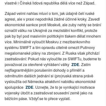
vlastně i Čínská lidová republika dělá více než Západ.
Západ velmi nahlas mluví o tom, jak údajně čelí ruské
agresi, ale v praxi nepodníká žádné účinné kroky. Zavedl
ekonomické sankce proti Moskvě, ale zuby nehty se brání
označit válku na Ukrajině za mezistátní konflikt, protože
pak by byl pod masivním politickým tlakem dělat mnohem
více. Minimálně vyloučit Moskvu z mezibankovního
systému SWIFT a tím opravdu citelně omezit Putinovy
megalomanské plány na zbrojení. Z Ruska však přichází
zastrašování: Pokud nás vyloučíte ze SWIFTu, budeme to
považovat za otevřené vyhlášení války
ZDE
. Zatím
nejflagrantnějším porušením dohody o příměří a
odmítnutím dalších jednání si (pro)ruská strana právě
vysloužila od Německa atraktivní nabídku ekonomické
spolupráce
ZDE
. Uznejte, že to je vynikající motivace
vojensky útočit a zastrašovat sousední země jako na
běžícím páse. Vždyť se to přece vyplatí.