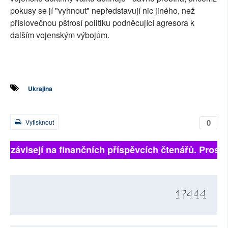
pokusy se jí "vyhnout" nepředstavují nic jiného, než
příslovečnou pštrosí politiku podněcující agresora k
dalším vojenským výbojům.
Ukrajina
0
Vytisknout
ně závisejí na finančních příspěvcích čtenářů. Prosíme
17444