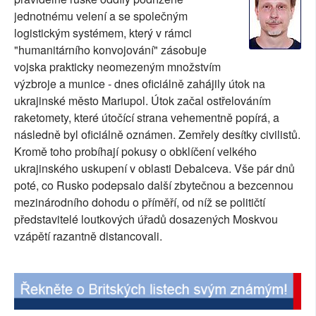
jednotnému velení a se společným
SOCIÁLNÍ SÍTĚ
logistickým systémem, který v rámci
"humanitárního konvojování" zásobuje
RUBRIKY
vojska prakticky neomezeným množstvím
PLNÁ VERZE STRÁNEK
výzbroje a munice - dnes oficiálně zahájily útok na
ukrajinské město Mariupol. Útok začal ostřelováním
raketomety, které útočící strana vehementně popírá, a
následně byl oficiálně oznámen. Zemřely desítky civilistů.
Kromě toho probíhají pokusy o obklíčení velkého
ukrajinského uskupení v oblasti Debalceva. Vše pár dnů
poté, co Rusko podepsalo další zbytečnou a bezcennou
mezinárodního dohodu o příměří, od níž se političtí
představitelé loutkových úřadů dosazených Moskvou
vzápětí razantně distancovali.