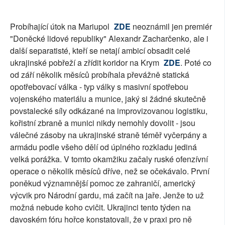
Probíhající útok na Mariupol
ZDE
neoznámil jen premiér
"Doněcké lidové republiky" Alexandr Zacharčenko, ale i
další separatisté, kteří se netají ambicí obsadit celé
ukrajinské pobřeží a zřídit koridor na Krym
ZDE
. Poté co
od září několik měsíců probíhala převážně statická
opotřebovací válka - typ války s masivní spotřebou
vojenského materiálu a munice, jaký si žádné skutečně
povstalecké síly odkázané na improvizovanou logistiku,
kořistní zbraně a munici nikdy nemohly dovolit - jsou
válečné zásoby na ukrajinské straně téměř vyčerpány a
armádu podle všeho dělí od úplného rozkladu jediná
velká porážka. V tomto okamžiku začaly ruské ofenzívní
operace o několik měsíců dříve, než se očekávalo. První
poněkud významnější pomoc ze zahraničí, americký
výcvik pro Národní gardu, má začít na jaře. Jenže to už
možná nebude koho cvičit. Ukrajinci tento týden na
davoském fóru hořce konstatovali, že v praxi pro ně