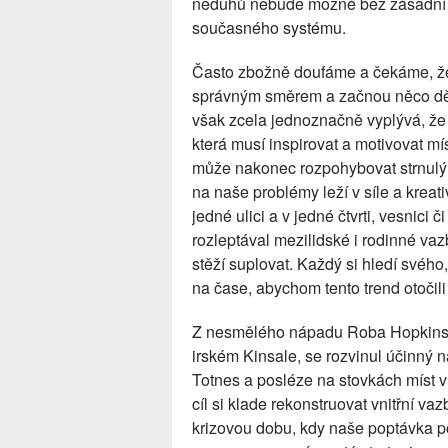
neduhů nebude možné bez zásadní z
současného systému.
Často zbožně doufáme a čekáme, že 
správným směrem a začnou něco dělat.
však zcela jednoznačně vyplývá, že d
která musí inspirovat a motivovat m
může nakonec rozpohybovat strnulý a
na naše problémy leží v síle a kreativ
jedné ulici a v jedné čtvrti, vesni
rozleptával mezilidské i rodinné va
stěží suplovat. Každý si hledí svéh
na čase, abychom tento trend otoči
Z nesmělého nápadu Roba Hopkinse,
irském Kinsale, se rozvinul účinný 
Totnes a posléze na stovkách míst v c
cíl si klade rekonstruovat vnitřní vaz
krizovou dobu, kdy naše poptávka 