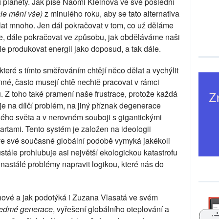
 planety. Jak píše Naomi Kleinová ve své poslední
le mění vše)
z minulého roku, aby se tato alternativa
lat mnoho. Jen dál pokračovat v tom, co už děláme
e, dále pokračovat ve způsobu, jak obděláváme naši
le produkovat energii jako doposud, a tak dále.
které s tímto směřováním chtějí něco dělat a vychýlit
inné, často musejí chtě nechtě pracovat v rámci
Z toho také pramení naše frustrace, protože každá
e na dílčí problém, na jiný příznak degenerace
ho světa a v nerovném souboji s gigantickými
kartami. Tento systém je založen na ideologii
 ve své současné globální podobě vymyká jakékoli
tále prohlubuje asi největší ekologickou katastrofu
 nastálé problémy napravit logikou, které nás do
nové a jak podotýká i Zuzana Vlasatá ve svém
edmé generace
, vyřešení globálního oteplování a