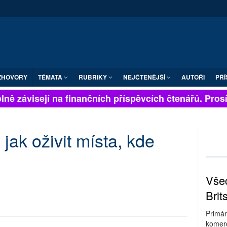
ZHOVORY
TÉMATA
RUBRIKY
NEJČTENĚJŠÍ
AUTOŘI
PŘÍ
ně závisejí na finančních příspěvcích čtenářů. Prosíme
 jak oživit místa, kde
Všec
Brit
Primár
komerc