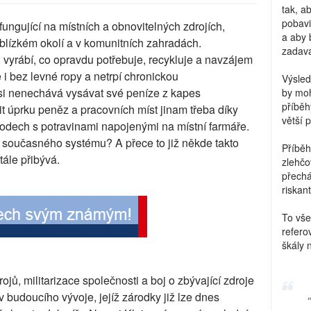
tak, a
pobavi
ungující na místních a obnovitelných zdrojích,
a aby 
v blízkém okolí a v komunitních zahradách.
zadava
, vyrábí, co opravdu potřebuje, recykluje a navzájem
 i bez levné ropy a netrpí chronickou
Výsled
si nenechává vysávat své peníze z kapes
by moh
příběh
 úprku peněz a pracovních míst jinam třeba díky
větší 
dech s potravinami napojenými na místní farmáře.
e současného systému? A přece to již někde takto
Příběh
ále přibývá.
zlehčo
přechá
riskant
To vše
refero
škály 
jů, militarizace společnosti a boj o zbývající zdroje
 budoucího vývoje, jejíž zárodky již lze dnes