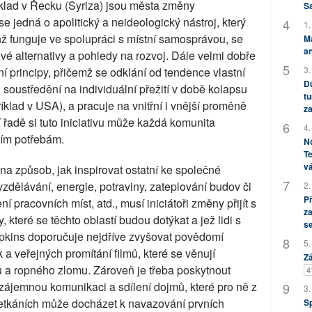
klad v Řecku (Syriza) jsou města změny
S
e jedná o apolitický a neideologický nástroj, který
1.
ž funguje ve spolupráci s místní samosprávou, se
M
an
nové alternativy a pohledy na rozvoj. Dále velmi dobře
3.
í principy, přičemž se odklání od tendence vlastní
Dů
i soustředění na individuální přežití v době kolapsu
tu
íklad v USA), a pracuje na vnitřní i vnější proměně
za
 řadě si tuto iniciativu může každá komunita
4.
ním potřebám.
No
Te
vá
 na způsob, jak inspirovat ostatní ke společné
 vzdělávání, energie, potraviny, zateplování budov či
2.
P
ení pracovních míst, atd., musí iniciátoři změny přijít s
za
které se těchto oblastí budou dotýkat a jež lidi s
s
opkins doporučuje nejdříve zvyšovat povědomí
5.
 a veřejných promítání filmů, které se věnují
Zá
u a ropného zlomu. Zároveň je třeba poskytnout
4
zájemnou komunikaci a sdílení dojmů, které pro ně z
3.
setkáních může docházet k navazování prvních
S