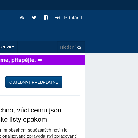
Přihlásit
SPĚVKY
, přispějte. ➥
OBJEDNAT PŘEDPLATNÉ
hno, vůči čemu jsou
ské listy opakem
ním obsahem současných novin je
ionalizované zpravodajství zpracované