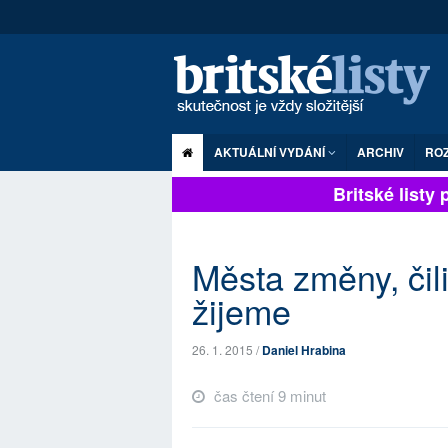
AKTUÁLNÍ VYDÁNÍ
ARCHIV
RO
Britské listy pl
Města změny, čili
žijeme
26. 1. 2015 /
Daniel Hrabina
čas čtení 9 minut