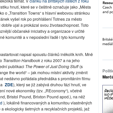
několika témat. V
článku na
Britských listech
z roku
istiku hnutí, které se v češtině označuje jako „Města
ako o „Transition Towns“ s hlavní webovou stránkou
Článek vyšel rok po prohlášení Totnes za město
dobře ujal a prokázal svou životaschopnost. Toto
znější občanské iniciativy a organizace v určité
jedné komunitě a v neposlední řadě i tyto komunity
astartovat napsal spoustu článků iněkolik knih. Mně
ho
Transition Handbook
z roku 2007 a na jeho
lední publikaci
The Power of Just Doing Stuff
(s
Polit
nge the world“ – jak mohou místní aktivity změnit
Marč
také nedávno pořádala přednáška s promítáním filmu
na
ZDE
), který se již zabývá druhou fází hnutí, ve
ení nové ekonomiky (tzv. „REconomy“), včetně
nd, Bristol Pound, Brixton Pound apod.), na něž
nd
), lokálně financovaných a komunitou vlastněných
a ekologicky šetrných a recyklačních projektů, jež