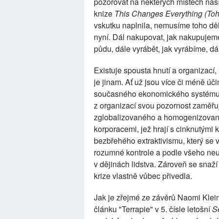
pozorovat na některých místech naší
knize
This Changes Everything (Toh
vskutku naplnila, nemusíme toho dě
nyní. Dál nakupovat, jak nakupujem
půdu, dále vyrábět, jak vyrábíme, dá
Existuje spousta hnutí a organizací, 
je jinam. Ať už jsou více či méně úč
současného ekonomického systému. 
z organizací svou pozornost zaměřuj
zglobalizovaného a homogenizované
korporacemi, jež hrají s cinknutými 
bezbřehého extraktivismu, který se
rozumné kontrole a podle všeho neus
v dějinách lidstva. Zároveň se snaží
krize vlastně vůbec přivedla.
Jak je zřejmé ze závěrů Naomi Klei
článku "Terrapie" v 5. čísle letošní
S