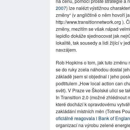
na cenu, pomocí prosté strategie a 
2007
) lze nalézt výstižnou charakter
změny“ (v angličtině o něm hovoří j
http://www.transitionnetwork.org ). 
změny, mezitím se však nápad velmi 
lepidlo dokáže sjednocovat jak nejrů
lokalitě, tak sousedy a lidi žijící v 
navzájem.
Rob Hopkins o tom, jak tuto změnu n
se do ruky zcela náhodou dostal je
základě jsem si objednal i jeho pos
podtitulem „How local action can cha
svět). V Praze ve Školské ulici se 
In Transition 2.0 (možné zhlédnout 
které dochází k opravdovému vytvář
zakládání místních měn (Totnes Pou
oficiálně reagovala i Bank of Engla
organizací na výrobu zelené energie 