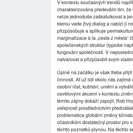
V kontextu současných trendů napří
charakterizována především tím, že s
nelze jednoduše zaškatulkovat a jen
kterou vede živý dialog a nabízí jí 
přizpůsobuje a aplikuje permakulturn
marginalizace à la „cesta z města“ č
společenských struktur (typické např
fungování společnosti. V neposlední
natvarovat a přizpůsobit svým vlast
Úplně na začátku je však třeba přijít
činnosti. Ať už lidi okolo nás zajímá
osobní růst, kutilství, umění a vytvář
osvětovými akcemi v kontextu změny, 
těmito zájmy dokáží zapojit. Rob H
veřejnosti prostřednictvím přednášek
problematice globální změny klimat
účastníkům dostatečný prostor pro v
těchto poznatků plynou. Na těchto 