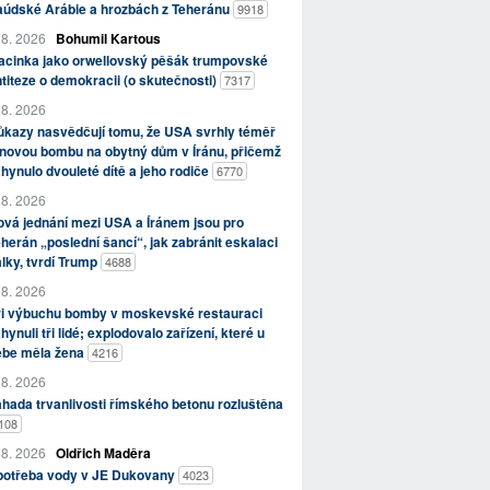
aúdské Arábie a hrozbách z Teheránu
9918
 8. 2026
Bohumil Kartous
acinka jako orwellovský pěšák trumpovské
titeze o demokracii (o skutečnosti)
7317
 8. 2026
kazy nasvědčují tomu, že USA svrhly téměř
novou bombu na obytný dům v Íránu, přičemž
hynulo dvouleté dítě a jeho rodiče
6770
 8. 2026
vá jednání mezi USA a Íránem jsou pro
herán „poslední šancí“, jak zabránit eskalaci
lky, tvrdí Trump
4688
 8. 2026
ři výbuchu bomby v moskevské restauraci
hynuli tři lidé; explodovalo zařízení, které u
ebe měla žena
4216
 8. 2026
hada trvanlivosti římského betonu rozluštěna
108
 8. 2026
Oldřich Maděra
potřeba vody v JE Dukovany
4023