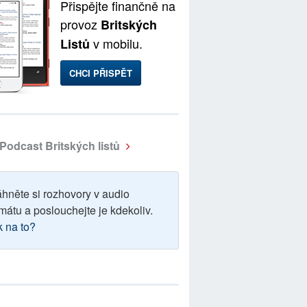
Přispějte finančně na
provoz
Britských
v mobilu.
Listů
CHCI PŘISPĚT
Podcast Britských listů
áhněte si rozhovory v audio
mátu a poslouchejte je kdekoliv.
k na to?