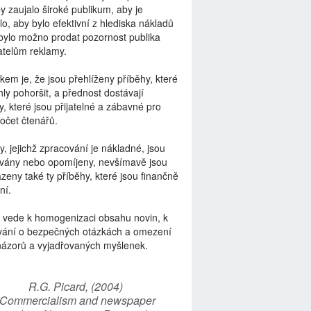
by zaujalo široké publikum, aby je
lo, aby bylo efektivní z hlediska nákladů
bylo možno prodat pozornost publika
telům reklamy.
kem je, že jsou přehlíženy příběhy, které
ly pohoršit, a přednost dostávají
y, které jsou přijatelné a zábavné pro
počet čtenářů.
y, jejichž zpracování je nákladné, jsou
vány nebo opomíjeny, nevšímavě jsou
zeny také ty příběhy, které jsou finančně
ní.
 vede k homogenizaci obsahu novin, k
vání o bezpečných otázkách a omezení
názorů a vyjadřovaných myšlenek.
R.G. Picard, (2004)
“Commercialism and newspaper