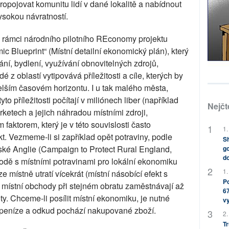
propojovat komunitu lidí v dané lokalitě a nabídnout
vysokou návratností.
 rámci národního pilotního REconomy projektu
 Blueprint“ (Místní detailní ekonomický plán), který
í, bydlení, využívání obnovitelných zdrojů,
é z oblastí vytipovává příležitosti a cíle, kterých by
lším časovém horizontu. I u tak malého města,
to příležitosti počítají v miliónech liber (například
Nejčt
etech a jejich náhradou místními zdroji,
faktorem, který je v této souvislosti často
1.
kt. Vezmeme-li si zapříklad opět potraviny, podle
Sh
é Anglie (Campaign to Protect Rural England,
go
do
odě s místními potravinami pro lokální ekonomiku
1.
ze místně utratí vícekrát (místní násobící efekt s
Po
 místní obchody při stejném obratu zaměstnávají až
67
kety. Chceme-li posílit místní ekonomiku, je nutné
v
e peníze a odkud pochází nakupované zboží.
2.
Tr