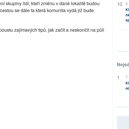
í skupiny lidí, kteří změnu v dané lokalitě budou
3.
 cestou se dále ta která komunita vydá již bude
Kl
za
s
poustu zajímavých tipů, jak začít a neskončit na půli
Nejsd
7.
Kl
od