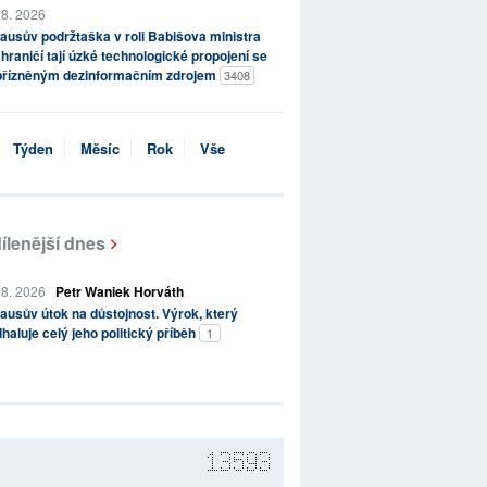
 8. 2026
ausův podržtaška v roli Babišova ministra
hraničí tají úzké technologické propojení se
přízněným dezinformačním zdrojem
3408
Týden
Měsíc
Rok
Vše
ílenější dnes
 8. 2026
Petr Waniek Horváth
ausův útok na důstojnost. Výrok, který
haluje celý jeho politický příběh
1
13593