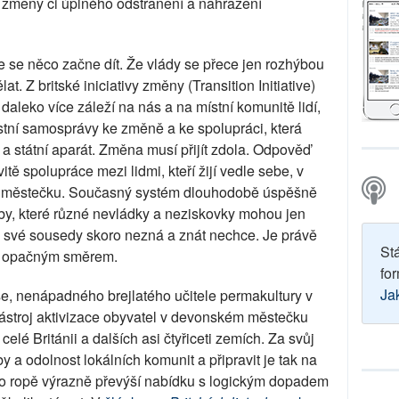
měny či úplného odstranění a nahrazení
se něco začne dít. Že vlády se přece jen rozhýbou
 Z britské iniciativy změny (Transition Initiative)
aleko více záleží na nás a na místní komunitě lidí,
ístní samosprávy ke změně a ke spolupráci, která
 státní aparát. Změna musí přijít zdola. Odpověď
itě spolupráce mezi lidmi, kteří žijí vedle sebe, v
ci či městečku. Současný systém dlouhodobě úspěšně
zby, které různé nevládky a neziskovky mohou jen
o, své sousedy skoro nezná a znát nechce. Je právě
St
li opačným směrem.
for
Ja
 nenápadného brejlatého učitele permakultury v
nástroj aktivizace obyvatel v devonském městečku
elé Británii a dalších asi čtyřiceti zemích. Za svůj
by a odolnost lokálních komunit a připravit je tak na
po ropě výrazně převýší nabídku s logickým dopadem