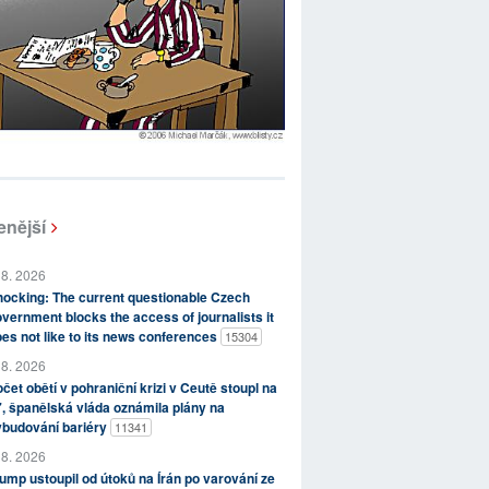
enější
 8. 2026
ocking: The current questionable Czech
vernment blocks the access of journalists it
es not like to its news conferences
15304
 8. 2026
čet obětí v pohraniční krizi v Ceutě stoupl na
, španělská vláda oznámila plány na
ybudování bariéry
11341
 8. 2026
ump ustoupil od útoků na Írán po varování ze