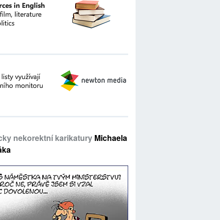
icky nekorektní karikatury
Michaela
áka