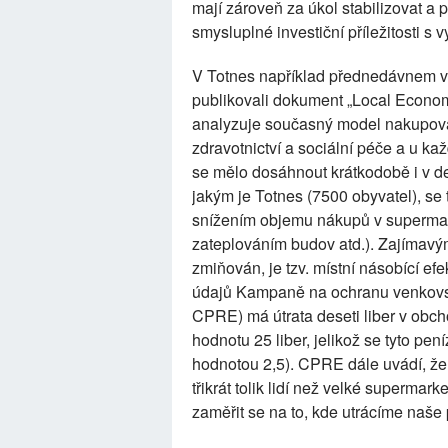
mají zároveň za úkol stabilizovat a 
smysluplné investiční příležitosti s 
V Totnes například přednedávnem v
publikovali dokument „Local Economic
analyzuje současný model nakupován
zdravotnictví a sociální péče a u každ
se mělo dosáhnout krátkodobě i v de
jakým je Totnes (7500 obyvatel), se ty
snížením objemu nákupů v supermark
zateplováním budov atd.). Zajímavým 
zmiňován, je tzv. místní násobící efe
údajů Kampaně na ochranu venkovsk
CPRE) má útrata deseti liber v obch
hodnotu 25 liber, jelikož se tyto pení
hodnotou 2,5). CPRE dále uvádí, že
třikrát tolik lidí než velké supermar
zaměřit se na to, kde utrácíme naš