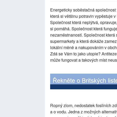
Energeticky soběstačná společnost f
která si většinu potravin vypěstuje 
Společnost která neplýtvá, opravuje
si pomáhá. Společnost která funguje
nezaměstnaností. Společnost která 
supermarkety a která dokáže zamezit
lokální měně a nakupováním v obcho
Zdá se Vám to jako utopie? Antitez
může fungovat a takových míst neust
Ropný zlom, nedostatek fosilních zdro
a o vodu. Jedna z možných alternativ