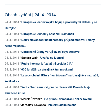
Obsah vydání | 24. 4. 2014
24. 4. 2014 /
Ukrajinská vládní vojska bojují s proruskými aktivisty na
Ukrajině
24. 4. 2014 /
Ukrajinské jednotky obsazují Slavjansk
24. 4. 2014 /
Děti v Novošachtinsku natočily průjezd masivní kolony
ruské vojensk...
24. 4. 2014 /
Ukrajinské úřady varují civilní obyvatelstvo
24. 4. 2014 /
Sandra Wain
Uvařte se k smrti!
25. 4. 2014 /
Putin: Internet je "zvláštní projekt CIA"
24. 4. 2014 /
600 let dějin za ukrajinskými maskami
23. 4. 2014 /
Lavrov obvinil USA z "vměšování" na Ukrajině a naznačil,
že Moskva ...
24. 4. 2014 /
Vědí vůbec senátoři, pro co hlasovali? Pokud chtějí
skutečně zrušit...
24. 4. 2014 /
Marek Řezanka
Co přímou demokracií ani nezavání
23. 4. 2014 /
Jaroslav Kovanda
Intelektuálská poloha