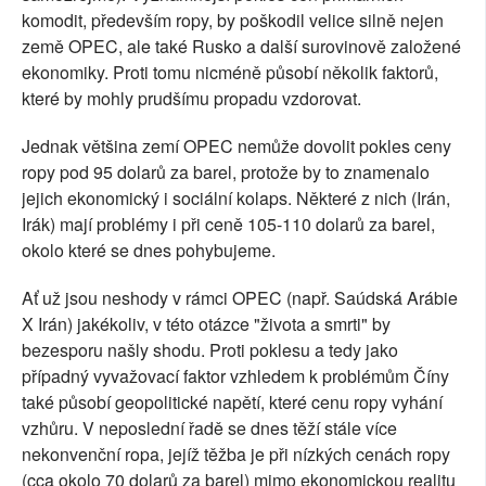
komodit, především ropy, by poškodil velice silně nejen
země OPEC, ale také Rusko a další surovinově založené
ekonomiky. Proti tomu nicméně působí několik faktorů,
které by mohly prudšímu propadu vzdorovat.
Jednak většina zemí OPEC nemůže dovolit pokles ceny
ropy pod 95 dolarů za barel, protože by to znamenalo
jejich ekonomický i sociální kolaps. Některé z nich (Irán,
Irák) mají problémy i při ceně 105-110 dolarů za barel,
okolo které se dnes pohybujeme.
Ať už jsou neshody v rámci OPEC (např. Saúdská Arábie
X Irán) jakékoliv, v této otázce "života a smrti" by
bezesporu našly shodu. Proti poklesu a tedy jako
případný vyvažovací faktor vzhledem k problémům Číny
také působí geopolitické napětí, které cenu ropy vyhání
vzhůru. V neposlední řadě se dnes těží stále více
nekonvenční ropa, jejíž těžba je při nízkých cenách ropy
(cca okolo 70 dolarů za barel) mimo ekonomickou realitu