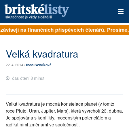
závisejí na finančních příspěvcích čtenářů. Prosíme, 
PŘIHLÁSIT
AKTUÁLNÍ VYDÁNÍ
Velká kvadratura
ARCHIV
22. 4. 2014 /
Ilona Švihlíková
ROZHOVORY
čas čtení 8 minut
TÉMATA
NEJČTENĚJŠÍ ZA 7 DNÍ
Velká kvadratura je mocná konstelace planet (v tomto
AUTOŘI
roce Pluto, Uran, Jupiter, Mars), která vyvrcholí 23. dubna.
Je spojována s konflikty, mocenským potenciálem a
PŘÍSPĚVKY NA PROVOZ
radikálními změnami ve společnosti.