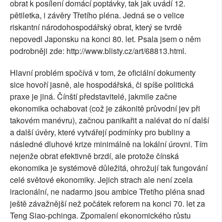
obrat k posílení domácí poptávky, tak jak uvádí 12.
pětiletka, i závěry Třetího pléna. Jedná se o velice
riskantní národohospodářský obrat, který se tvrdě
nepovedl Japonsku na konci 80. let. Psala jsem o něm
podrobněji zde: http://www.blisty.cz/art/68813.html.
Hlavní problém spočívá v tom, že oficiální dokumenty
sice hovoří jasně, ale hospodářská, či spíše politická
praxe je jiná. Čínští představitelé, jakmile začne
ekonomika ochabovat (což je zákonitě průvodní jev při
takovém manévru), začnou panikařit a nalévat do ní další
a další úvěry, které vytvářejí podmínky pro bubliny a
následné dluhové krize minimálně na lokální úrovni. Tím
nejenže obrat efektivně brzdí, ale protože čínská
ekonomika je systémově důležitá, ohrožují tak fungování
celé světové ekonomiky. Jejich strach ale není zcela
iracionální, ne nadarmo jsou ambice Třetího pléna snad
ještě závažnější než počátek reforem na konci 70. let za
Teng Siao-pchinga. Zpomalení ekonomického růstu