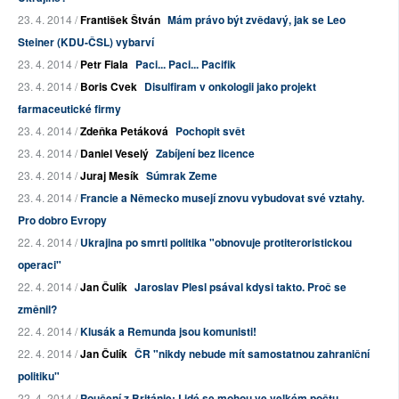
23. 4. 2014 /
František Štván
Mám právo být zvědavý, jak se Leo
Steiner (KDU-ČSL) vybarví
23. 4. 2014 /
Petr Fiala
Paci... Paci... Pacifik
23. 4. 2014 /
Boris Cvek
Disulfiram v onkologii jako projekt
farmaceutické firmy
23. 4. 2014 /
Zdeňka Petáková
Pochopit svět
23. 4. 2014 /
Daniel Veselý
Zabíjení bez licence
23. 4. 2014 /
Juraj Mesík
Súmrak Zeme
23. 4. 2014 /
Francie a Německo musejí znovu vybudovat své vztahy.
Pro dobro Evropy
22. 4. 2014 /
Ukrajina po smrti politika "obnovuje protiteroristickou
operaci"
22. 4. 2014 /
Jan Čulík
Jaroslav Plesl psával kdysi takto. Proč se
změnil?
22. 4. 2014 /
Klusák a Remunda jsou komunisti!
22. 4. 2014 /
Jan Čulík
ČR "nikdy nebude mít samostatnou zahraniční
politiku"
22. 4. 2014 /
Poučení z Británie: Lidé se mohou ve velkém počtu