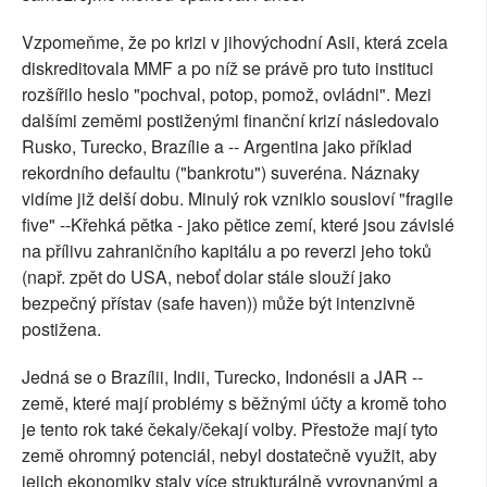
Vzpomeňme, že po krizi v jihovýchodní Asii, která zcela
diskreditovala MMF a po níž se právě pro tuto instituci
rozšířilo heslo "pochval, potop, pomož, ovládni". Mezi
dalšími zeměmi postiženými finanční krizí následovalo
Rusko, Turecko, Brazílie a -- Argentina jako příklad
rekordního defaultu ("bankrotu") suveréna. Náznaky
vidíme již delší dobu. Minulý rok vzniklo sousloví "fragile
five" --Křehká pětka - jako pětice zemí, které jsou závislé
na přílivu zahraničního kapitálu a po reverzi jeho toků
(např. zpět do USA, neboť dolar stále slouží jako
bezpečný přístav (safe haven)) může být intenzivně
postižena.
Jedná se o Brazílii, Indii, Turecko, Indonésii a JAR --
země, které mají problémy s běžnými účty a kromě toho
je tento rok také čekaly/čekají volby. Přestože mají tyto
země ohromný potenciál, nebyl dostatečně využit, aby
jejich ekonomiky staly více strukturálně vyrovnanými a