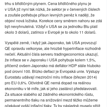
trhu s břidličným plynem. Cena břidličného plynu je
v USA již nyní tak nízká, že sektor je v červených číslech
a zoufale potřebuje přísun levných peněz k naději, že
objeví nová ložiska. Korekce ceny směrem nahoru se zdá
být nevyhnutelná. Vždyť v USA se za jednotku Btu platí
okolo 3 dolarů, zatímco v Evropě je to okolo 11 dolarů.
Vyspělé země, i když jak Japonsko, tak USA provozují
QE opravdu velkoryse, ale hrozbě hyperinflace rozhodně
nečelí. Aktuální čísla serveru tradingeconomics ukazují,
že inflace se v Japonsku i USA pohybuje kolem 1,5%,
přičemž ovšem Japonsko má deflátor HDP stále hluboko
pod úrovní 100. Blízko deflaci je Evropská unie. Výstupy
Eurostatu udávají meziroční míru inflace (březen 2014)
pro EU 0,6%. Očividně QE nemá dopad na reálnou
ekonomiku v té míře, jak si jeho zastánci představovali.
Za situace slabého až žádného ekonomického růstu,
permanentního tlaku na snižování mezd těžko můžeme
očekávat vyšší inflační tlaky. Ty by následně musely přijít