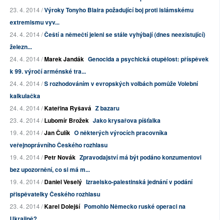
23. 4. 2014 /
Výroky Tonyho Blaira požadující boj proti islámskému
extremismu vyv...
24. 4. 2014 /
Čeští a němečtí jeleni se stále vyhýbají (dnes neexistující)
železn...
24. 4. 2014 /
Marek Jandák
Genocida a psychická otupělost: příspěvek
k 99. výročí arménské tra...
24. 4. 2014 /
S rozhodováním v evropských volbách pomůže Volební
kalkulačka
24. 4. 2014 /
Kateřina Ryšavá
Z bazaru
23. 4. 2014 /
Lubomír Brožek
Jako krysařova píšťalka
19. 4. 2014 /
Jan Čulík
O některých výrocích pracovníka
veřejnoprávního Českého rozhlasu
19. 4. 2014 /
Petr Novák
Zpravodajství má být podáno konzumentovi
bez upozornění, co si má m...
19. 4. 2014 /
Daniel Veselý
Izraelsko-palestinská jednání v podání
přispěvatelky Českého rozhlasu
23. 4. 2014 /
Karel Dolejší
Pomohlo Německo ruské operaci na
Ukrajině?