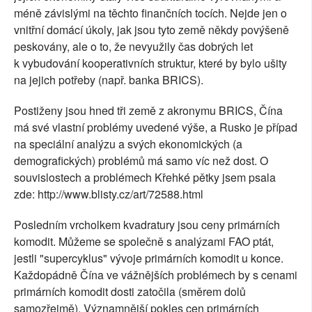
méně závislými na těchto finančních tocích. Nejde jen o
vnitřní domácí úkoly, jak jsou tyto země někdy povýšeně
peskovány, ale o to, že nevyužily čas dobrých let
k vybudování kooperativních struktur, které by bylo ušity
na jejich potřeby (např. banka BRICS).
Postiženy jsou hned tři země z akronymu BRICS, Čína
má své vlastní problémy uvedené výše, a Rusko je případ
na speciální analýzu a svých ekonomických (a
demografických) problémů má samo víc než dost. O
souvislostech a problémech Křehké pětky jsem psala
zde: http://www.blisty.cz/art/72588.html
Posledním vrcholkem kvadratury jsou ceny primárních
komodit. Můžeme se společně s analýzami FAO ptát,
jestli "supercyklus" vývoje primárních komodit u konce.
Každopádně Čína ve vážnějších problémech by s cenami
primárních komodit dosti zatočila (směrem dolů
samozřejmě). Významnější pokles cen primárních