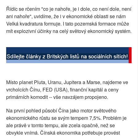
SOCIÁLNÍ SÍTĚ
Řídíc se rčením "co je nahoře, je i dole, co není dole, není
ani nahoře", uvidíme, že i v ekonomické oblasti se nám
RUBRIKY
Velká kvadratura formuje. I tato pozemská formace může
mít explozivní účinky na celý světový ekonomický systém.
PLNÁ VERZE STRÁNEK
Místo planet Pluta, Uranu, Jupitera a Marse, najdeme ve
vrcholcích Čínu, FED (USA), finanční kapitál a ceny
primárních komodit -- vše navzájem propojeno.
Na první pohled působí Čína jako motor světového
ekonomického růstu se svým tempem 7,5%. Problém je
ale právě v tomto tempu, ale zcela opačně, než se
obvykle vnímá. Čínská ekonomika potřebuje provést