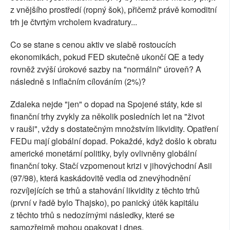
z vnějšího prostředí (ropný šok), přičemž právě komoditní
trh je čtvrtým vrcholem kvadratury...
Co se stane s cenou aktiv ve slabě rostoucích
ekonomikách, pokud FED skutečně ukončí QE a tedy
rovněž zvýší úrokové sazby na "normální" úroveň? A
následně s inflačním cílováním (2%)?
Zdaleka nejde "jen" o dopad na Spojené státy, kde si
finanční trhy zvykly za několik posledních let na "život
v rauši", vždy s dostatečným množstvím likvidity. Opatření
FEDu mají globální dopad. Pokaždé, když došlo k obratu
americké monetární politiky, byly ovlivněny globální
finanční toky. Stačí vzpomenout krizi v jihovýchodní Asii
(97/98), která kaskádovitě vedla od znevýhodnění
rozvíjejících se trhů a stahování likvidity z těchto trhů
(první v řadě bylo Thajsko), po panický útěk kapitálu
z těchto trhů s nedozírnými následky, které se
samozřejmě mohou opakovat i dnes.