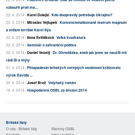
vzbouřit proti ma...
22. 4. 2014 /
Karel Dolejší
Kdo doopravdy potřebuje Ukrajinu?
22. 4. 2014 /
Miroslav Vejlupek
Konvencionalizované teatrum magnum
a enfant terrible Karel Sýs
22. 4. 2014 /
Ilona Švihlíková
Velká kvadratura
22. 4. 2014 /
Seminář o zahraniční politice
22. 4. 2014 /
Daniel Veselý
Dr. Divnoláska, aneb jak jsme se naučili mít
rádi lži a mýty
21. 4. 2014 /
Pětapadesát britských veřejných osobností kritizovalo
výrok Davida ...
20. 4. 2014 /
Josef Brož
Volyňský román
18. 4. 2014 /
Hospodaření OSBL za březen 2014
Britské listy
O nás - Britské listy
Stanovy OSBL
Kontakty
Vzkaz redakci