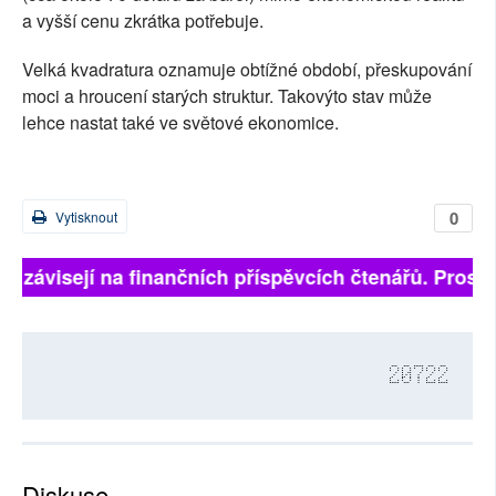
a vyšší cenu zkrátka potřebuje.
Velká kvadratura oznamuje obtížné období, přeskupování
moci a hroucení starých struktur. Takovýto stav může
lehce nastat také ve světové ekonomice.
0
Vytisknout
ně závisejí na finančních příspěvcích čtenářů. Prosíme
20722
Diskuse