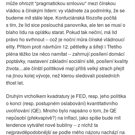
může ohrozit "pragmatickou smlouvu" mezi čínskou
vládou a čínským lidem: vy vládnete za podmínky, že se
budeme mít stále lépe. Konfuciánská filozofie počítá
s tím, že lid sice poslouchá panovníka, ale ten se musí o
blaho lidu na oplátku starat. Pokud tak nečiní, má lid
právo ho svrhnout -- což je noční můra čínské vládnoucí
elity. Přitom proti návrhům 12. pětiletky a šířeji i Třetího
pléna těžko lze něco namítat -- zahrnují posílení domácí
poptávky, nastavení základní sociální sítě, posílení kvality
života....ale čínští politikové mají příliš velký strach přejít
na jinou kolej vývoje, než kterou sledovali posledních
třicet let.
Druhým vrcholkem kvadratury je FED, resp. jeho politika
o konci (resp. postupném oslabování) kvantitativního
uvolňování (QE). Mnoho bylo napsáno o tom, že QE
nepůsobí (překvapivě?) na inflaci, jako spíše bude mít
tendence vytvářet nové bubliny -- z nichž ta
nejpravděpodobnější se podle mého názoru nachází na