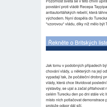
Pozornost světa se v této chvíli upí
povstání proti vládě Recepa Tayyipa 
antiautoritářských rebelií, která t
východem. Nyní dospěla do Turecka
"vzorovou" vládu, díky níž mělo být
Jak tomu v podobných případech býv
chování vlády, u některých na její o
vypadají tak, že počáteční drobný pr
vlády, která chce likvidovat posled
výstavby, se ujal a začal přitahova
celém Turecku den po dni stále víc l
místo nich potlačovat demonstrace po
protože odpor dál sílí.