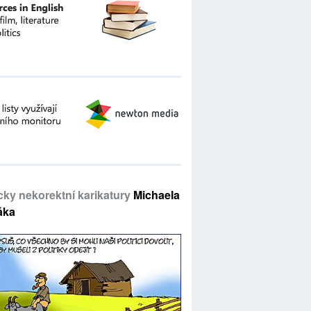
icky nekorektní karikatury
Michaela
áka