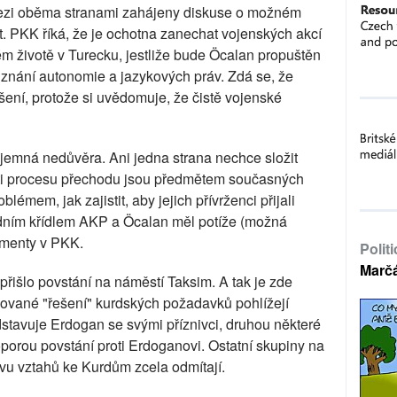
mezi oběma stranami zahájeny diskuse o možném
kt. PKK říká, že je ochotna zanechat vojenských akcí
ém životě v Turecku, jestliže bude Öcalan propuštěn
uznání autonomie a jazykových práv. Zdá se, že
ení, protože si uvědomuje, že čistě vojenské
emná nedůvěra. Ani jedna strana nechce složit
sti procesu přechodu jsou předmětem současných
lémem, jak zajistit, aby jejich přívrženci přijali
edním křídlem AKP a Öcalan měl potíže (možná
ementy v PKK.
Polit
Marč
 přišlo povstání na náměstí Taksim. A tak je zde
hované "řešení" kurdských požadavků pohlížejí
dstavuje Erdogan se svými příznivci, druhou některé
 oporou povstání proti Erdoganovi. Ostatní skupiny na
u vztahů ke Kurdům zcela odmítají.