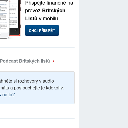
Přispějte finančně na
provoz
Britských
v mobilu.
Listů
CHCI PŘISPĚT
Podcast Britských listů
áhněte si rozhovory v audio
mátu a poslouchejte je kdekoliv.
k na to?