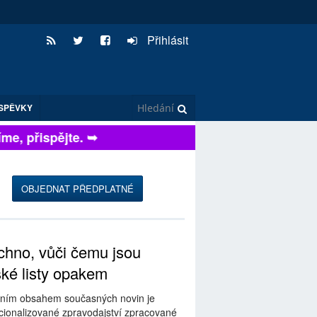
Přihlásit
SPĚVKY
, přispějte. ➥
OBJEDNAT PŘEDPLATNÉ
hno, vůči čemu jsou
ské listy opakem
ním obsahem současných novin je
ionalizované zpravodajství zpracované