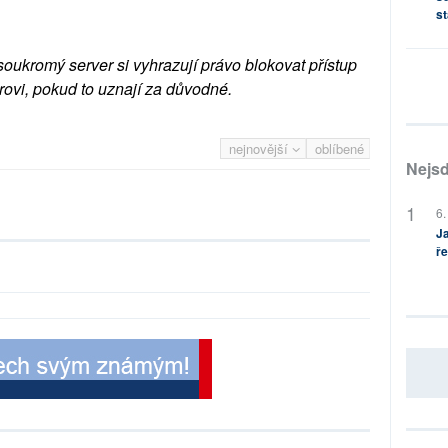
st
soukromý server si vyhrazují právo blokovat přístup
rovi, pokud to uznají za důvodné.
nejnovější
oblíbené
Nejsd
6.
Ja
ře