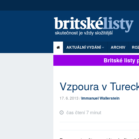
AKTUÁLNÍ VYDÁNÍ
ARCHIV
RO
Britské listy pl
Vzpoura v Turec
17. 6. 2013 /
Immanuel Wallerstein
čas čtení 7 minut