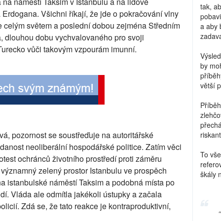
rá na náměstí Taksim v Istanbulu a na lidové
tak, a
Erdogana. Všichni říkají, že jde o pokračování vlny
pobavi
áhne celým světem a poslední dobou zejména Středním
a aby 
zadava
, dlouhou dobu vychvalovaného pro svoji
 Turecko vůči takovým vzpourám imunní.
Výsled
by moh
příběh
větší 
Příběh
zlehčo
přechá
á, pozornost se soustřeďuje na autoritářské
riskant
ddanost neoliberální hospodářské politice. Zatím věci
To vše
otest ochránců životního prostředí proti záměru
refero
ní významný zelený prostor Istanbulu ve prospěch
škály 
t na istanbulské náměstí Taksim a podobná místa po
idí. Vláda ale odmítla jakékoli ústupky a začala
licií. Zdá se, že tato reakce je kontraproduktivní,