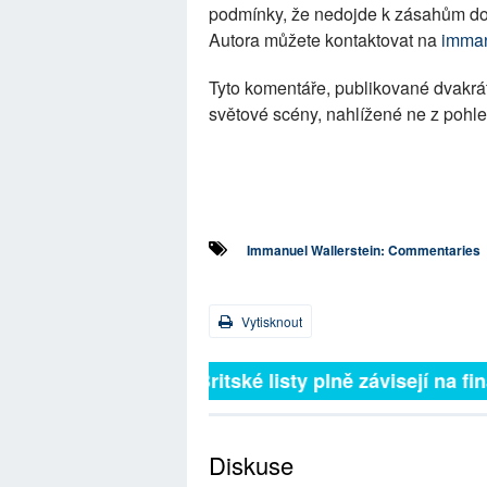
podmínky, že nedojde k zásahům do 
Autora můžete kontaktovat na
imman
Tyto komentáře, publikované dvakrá
světové scény, nahlížené ne z pohle
Immanuel Wallerstein: Commentaries
Vytisknout
Britské listy plně závisejí na f
Diskuse