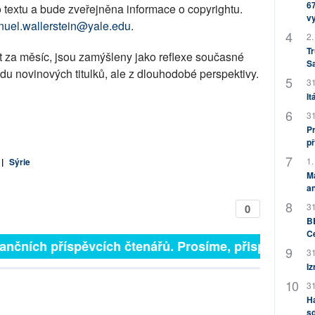
67
textu a bude zveřejněna informace o copyrightu.
v
uel.wallerstein@yale.edu
.
2.
Tr
t za měsíc, jsou zamýšleny jako reflexe současné
S
du novinových titulků, ale z dlouhodobé perspektivy.
31
It
31
Pr
př
1.
|
Sýrie
M
an
31
0
BB
C
inančních příspěvcích čtenářů. Prosíme, přispějte. ➥
31
Iz
31
H
sd