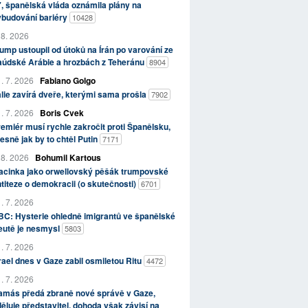
, španělská vláda oznámila plány na
ybudování bariéry
10428
 8. 2026
ump ustoupil od útoků na Írán po varování ze
aúdské Arábie a hrozbách z Teheránu
8904
. 7. 2026
Fabiano Golgo
álie zavírá dveře, kterými sama prošla
7902
. 7. 2026
Boris Cvek
emiér musí rychle zakročit proti Španělsku,
esně jak by to chtěl Putin
7171
 8. 2026
Bohumil Kartous
acinka jako orwellovský pěšák trumpovské
titeze o demokracii (o skutečnosti)
6701
. 7. 2026
C: Hysterie ohledně imigrantů ve španělské
eutě je nesmysl
5803
. 7. 2026
rael dnes v Gaze zabil osmiletou Ritu
4472
. 7. 2026
amás předá zbraně nové správě v Gaze,
ěluje představitel, dohoda však závisí na