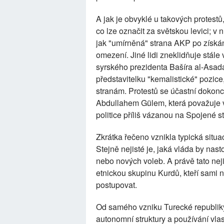
A jak je obvyklé u takových protestů,
co lze označit za světskou levici; v
jak "umírněná" strana AKP po získání
omezení. Jiné lidi zneklidňuje stále
syrského prezidenta Bašíra al-Asada
představitelku "kemalistické" pozice
stranám. Protestů se účastní dokon
Abdullahem Gülem, která považuje v
politice příliš vázanou na Spojené st
Zkrátka řečeno vznikla typická situace
Stejně nejisté je, jaká vláda by na
nebo nových voleb. A právě tato nej
etnickou skupinu Kurdů, kteří sami n
postupovat.
Od samého vzniku Turecké republiky 
autonomní struktury a používání vla