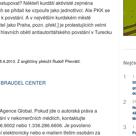
ostupovat? Někteří kurdští aktivisté zejména
h se přidali ke vzpouře jako jednotlivci. Ale PKK se
 k povstání. A v největším kurdském městě
el jako Praha, pozn. překl.] je protestujících velmi
hlavních obětí antiautoritářského povstání v Turecku
6.2013. Z angličtiny přeložil Rudolf Převrátil.
Nejčt
1.
 BRAUDEL CENTER
Sh
go
do
31
Ne
 Agence Global. Pokud jde o autorská práva a
48
ání v nekomerčních médiích, kontaktujte
M
86.9002 nebo 1.336.286.6606. Je povoleno
1.
ní elektronicky nebo e-mailem třetím osobám za
Po