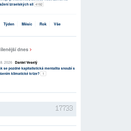
ažení izraelských sil
4192
Týden
Měsíc
Rok
Vše
ílenější dnes
 8. 2026
Daniel Veselý
k se pozdně kapitalistická mentalita snoubí s
šením klimatické krize?
1
17733