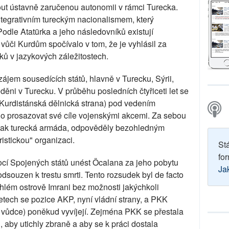
ijmout ústavně zaručenou autonomii v rámci Turecka.
integrativním tureckým nacionalismem, který
odle Atatürka a jeho následovníků existují
vůči Kurdům spočívalo v tom, že je vyhlásil za
ků v jazykových záležitostech.
ájem sousedících států, hlavně v Turecku, Sýrii,
eděni v Turecku. V průběhu posledních čtyřiceti let se
 (Kurdistánská dělnická strana) pod vedením
lo prosazovat své cíle vojenskými akcemi. Za sebou
 pak turecká armáda, odpověděly bezohledným
istickou" organizaci.
St
for
cí Spojených států unést Öcalana za jeho pobytu
Ja
dsouzen k trestu smrti. Tento rozsudek byl de facto
hlém ostrově Imrani bez možnosti jakýchkoli
etech se pozice AKP, nyní vládní strany, a PKK
 vůdce) poněkud vyvíjejí. Zejména PKK se přestala
, aby utichly zbraně a aby se k práci dostala