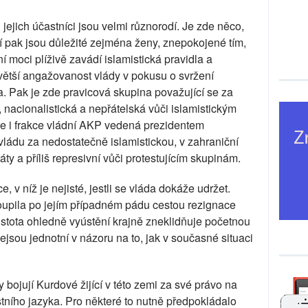
 jejich účastníci jsou velmi různorodí. Je zde něco,
 ní pak jsou důležité zejména ženy, znepokojené tím,
 moci plíživě zavádí islamistická pravidla a
 větší angažovanost vlády v pokusu o svržení
. Pak je zde pravicová skupina považující se za
, nacionalistická a nepřátelská vůči islamistickým
ce i frakce vládní AKP vedená prezidentem
ládu za nedostatečně islamistickou, v zahraniční
áty a příliš represivní vůči protestujícím skupinám.
, v níž je nejisté, jestli se vláda dokáže udržet.
stoupila po jejím případném pádu cestou rezignace
istota ohledně vyústění krajně zneklidňuje početnou
ejsou jednotní v názoru na to, jak v současné situaci
bojují Kurdové žijící v této zemi za své právo na
stního jazyka. Pro některé to nutně předpokládalo