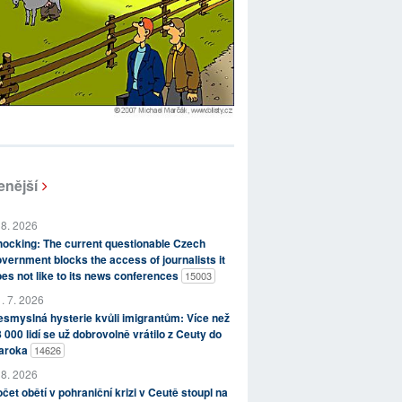
enější
 8. 2026
ocking: The current questionable Czech
vernment blocks the access of journalists it
es not like to its news conferences
15003
. 7. 2026
smyslná hysterie kvůli imigrantům: Více než
 000 lidí se už dobrovolně vrátilo z Ceuty do
aroka
14626
 8. 2026
čet obětí v pohraniční krizi v Ceutě stoupl na