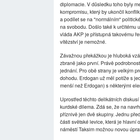
diplomacie. V důsledku toho byly 
kompromisu, který by ukončil konfli
a podílet se na "normálním" politick
na svobodu. Došlo také k určitému 
vláda AKP je přístupná takovému řeš
vítězství je nemožné.
Závažnou překážkou je hluboká vzáj
zbraně jako první. Právě podrobno
jednání. Pro obě strany je velkým prob
dohodu. Erdogan už měl potíže s j
menší než Erdogan) s některými el
Uprostřed těchto delikátních diskusí
kurdské dilema. Zdá se, že na navr
příznivě jen dvě skupiny. Jednu pře
části světské levice, která je hlavní
náměstí Taksim možnou novou úprav