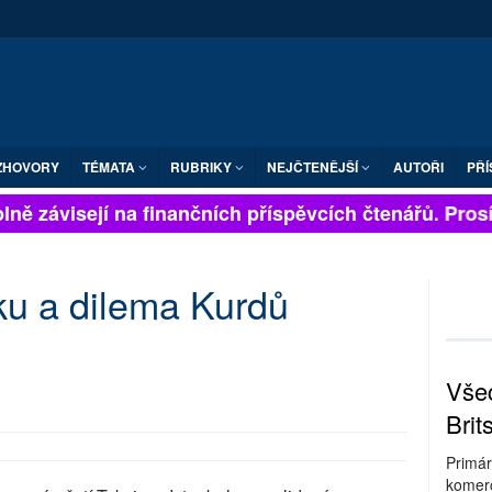
ZHOVORY
TÉMATA
RUBRIKY
NEJČTENĚJŠÍ
AUTOŘI
PŘÍ
ně závisejí na finančních příspěvcích čtenářů. Prosíme
ku a dilema Kurdů
Všec
Brit
Primár
komerc