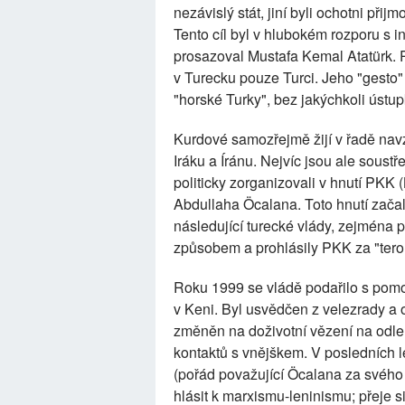
nezávislý stát, jiní byli ochotni př
Tento cíl byl v hlubokém rozporu s 
prosazoval Mustafa Kemal Atatürk. P
v Turecku pouze Turci. Jeho "gesto" 
"horské Turky", bez jakýchkoli ústup
Kurdové samozřejmě žijí v řadě navz
Iráku a Íránu. Nejvíc jsou ale soustř
politicky zorganizovali v hnutí PKK
Abdullaha Öcalana. Toto hnutí zača
následující turecké vlády, zejména
způsobem a prohlásily PKK za "teror
Roku 1999 se vládě podařilo s pomo
v Keni. Byl usvědčen z velezrady a o
změněn na doživotní vězení na odle
kontaktů s vnějškem. V posledních l
(pořád považující Öcalana za svého
hlásit k marxismu-leninismu; přeje si