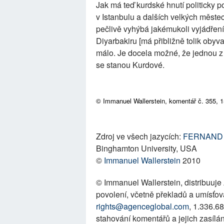
Jak má teď kurdské hnutí politicky p
v Istanbulu a dalších velkých městec
pečlivě vyhýbá jakémukoli vyjádření
Diyarbakiru [má přibližně tolik obyvat
málo. Je docela možné, že jednou z 
se stanou Kurdové.
© Immanuel Wallerstein, komentář č. 355, 15.
Zdroj ve všech jazycích:
FERNAND
Binghamton University, USA
©
Immanuel Wallerstein
2010
© Immanuel Wallerstein, distribuuje
povolení, včetně překladů a umísťov
rights@agenceglobal.com
, 1.336.6
stahování komentářů a jejich zasílá