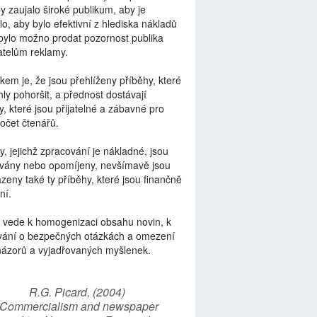
by zaujalo široké publikum, aby je
lo, aby bylo efektivní z hlediska nákladů
bylo možno prodat pozornost publika
telům reklamy.
kem je, že jsou přehlíženy příběhy, které
ly pohoršit, a přednost dostávají
y, které jsou přijatelné a zábavné pro
počet čtenářů.
y, jejichž zpracování je nákladné, jsou
vány nebo opomíjeny, nevšímavě jsou
zeny také ty příběhy, které jsou finančně
ní.
 vede k homogenizaci obsahu novin, k
vání o bezpečných otázkách a omezení
názorů a vyjadřovaných myšlenek.
R.G. Picard, (2004)
“Commercialism and newspaper