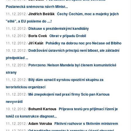
Poslanecká sněmovna návrh Minist...
11. 12. 2012 /
Jindřich Bešťák
Čechy Čechům, moc a majetky jejich
"elitě", a EU pošleme do ....!
11. 12. 2012 /
Diskuse s prezidentskými kandidáty
11. 12. 2012 /
Boris Cvek
Obrat v případu Drobil
11. 12. 2012 /
Jiří Kalát
Pohádky na dobrou noc pro Nečase od Bibiho
10. 12. 2012 /
Dodržování ústavních principů není blbost, ale základní
předpoklad ...
11. 12. 2012 /
Potvrzeno: Nelson Mandela byl členem komunistické
strany
11. 12. 2012 /
Bílý dům označil syrskou opoziční skupinu za
teroristickou organizaci
11. 12. 2012 /
Mé znepokojení nad praxí firmy Scio pan Kartous
nevyvrátil
10. 12. 2012 /
Bohumil Kartous
Příprava testů pro přijímací řízení je
totéž co konstrukce diagnost...
11. 12. 2012 /
Adam Votruba
Fiktivní rozhovor s fiktivním ministrem
11. 12. 2012 /
Od tradičního rozpočtu k rozpočtu s účastí obyvatel