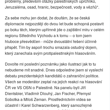
problémy, především otázky palestinských uprchlíků,
Jeruzaléma, osad, hranic, bezpečnosti, vody a vězňů".
Za sebe mohu jen dodat, že doufám, že se česká
diplomacie nejpozději do dvou let bude schopná postavit
po boku těch, kterým upřímně jde o zajištění míru v celém
regionu Středního Východu a k tomu -- o tom jsem
hluboce přesvědčen - může dvoustátní řešení účinně
přispět. Tím by aspoň trochu smazala ostudný dojem,
který zanechala svým protipalestinským hlasováním.
Dovolte mi poslední poznámku jako ilustraci jak to tu
nebudeme mít snadné. Dnes odpoledne jsem si vyslechl
debatu prezidentských kandidátů o zahraniční politice.
Všech se moderátor zeptal na jejich reakci na hlasování
ČR ve VS OSN o Palestině. Na panelu byli Jiří
Dientsbier, Vladimír Dlouhý, Jan Fischer, Přemysl
Sobotka a Miloš Zeman. Prostřednictvím videa se
účastnil i Karel Schwarzenberg, který samozřejmě