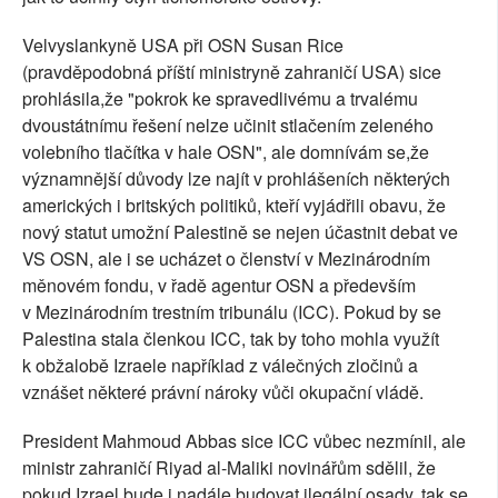
Velvyslankyně USA při OSN Susan Rice
(pravděpodobná příští ministryně zahraničí USA) sice
prohlásila,že "pokrok ke spravedlivému a trvalému
dvoustátnímu řešení nelze učinit stlačením zeleného
volebního tlačítka v hale OSN", ale domnívám se,že
významnější důvody lze najít v prohlášeních některých
amerických i britských politiků, kteří vyjádřili obavu, že
nový statut umožní Palestině se nejen účastnit debat ve
VS OSN, ale i se ucházet o členství v Mezinárodním
měnovém fondu, v řadě agentur OSN a především
v Mezinárodním trestním tribunálu (ICC). Pokud by se
Palestina stala členkou ICC, tak by toho mohla využít
k obžalobě Izraele například z válečných zločinů a
vznášet některé právní nároky vůči okupační vládě.
President Mahmoud Abbas sice ICC vůbec nezmínil, ale
ministr zahraničí Riyad al-Maliki novinářům sdělil, že
pokud Izrael bude i nadále budovat ilegální osady, tak se