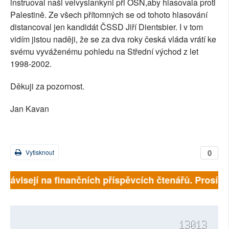
instruoval naši velvyslankyni při OSN,aby hlasovala proti
Palestině. Ze všech přítomných se od tohoto hlasování
distancoval jen kandidát ČSSD Jiří Dientsbier. I v tom
vidím jistou naději, že se za dva roky česká vláda vrátí ke
svému vyváženému pohledu na Střední východ z let
1998-2002.
Děkuji za pozornost.
Jan Kavan
0
Vytisknout
 závisejí na finančních příspěvcích čtenářů. Prosíme, 
13013