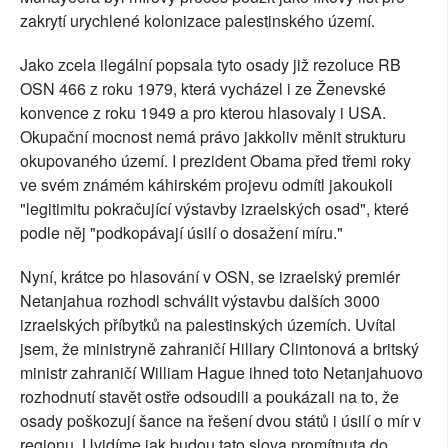
zakrytí urychlené kolonizace palestinského území.
Jako zcela ilegální popsala tyto osady již rezoluce RB
OSN 466 z roku 1979, která vycházel i ze Ženevské
konvence z roku 1949 a pro kterou hlasovaly i USA.
Okupační mocnost nemá právo jakkoliv měnit strukturu
okupovaného území. I prezident Obama před třemi roky
ve svém známém káhirském projevu odmítl jakoukoli
"legitimitu pokračující výstavby izraelských osad", které
podle něj "podkopávají úsilí o dosažení míru."
Nyní, krátce po hlasování v OSN, se izraelský premiér
Netanjahua rozhodl schválit výstavbu dalších 3000
izraelských příbytků na palestinských územích. Uvítal
jsem, že ministryně zahraničí Hillary Clintonová a britský
ministr zahraničí William Hague ihned toto Netanjahuovo
rozhodnutí stavět ostře odsoudili a poukázali na to, že
osady poškozují šance na řešení dvou států i úsilí o mír v
regionu. Uvidíme jak budou tato slova promítnuta do