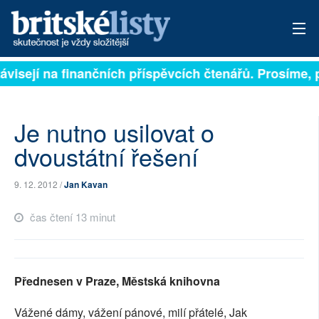
ávisejí na finančních příspěvcích čtenářů. Prosíme, př
PŘIHLÁSIT
AKTUÁLNÍ VYDÁNÍ
Je nutno usilovat o
ARCHIV
dvoustátní řešení
ROZHOVORY
9. 12. 2012 /
Jan Kavan
TÉMATA
čas čtení 13 minut
NEJČTENĚJŠÍ ZA 7 DNÍ
AUTOŘI
Přednesen v Praze, Městská knihovna
PŘÍSPĚVKY NA PROVOZ
Vážené dámy, vážení pánové, milí přátelé, Jak