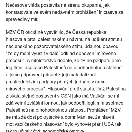
Nečasova vláda postavila na stranu okupanta, jak
konstatovala ve svém nedávném prohlášení Iniciativa za
spravedlivý mír.
MZV ČR oficiálně vysvětlilo, že Česká republika
hlasovala proti palestinskému návrhu na udělení statutu
nečlenského pozorovatelského státu, údajnou obavou,
"že by mohl vyústit v další odklad obnovení mírového
procesu". A ministerstvo dodalo, že "Plně podporujeme
legitimní aspirace Palestinců na plnohodnotnou státnost
a jsme připraveni přispět k její materializaci
prostřednictvím podpory přímých jednání v rámci
mírového procesu". Hlasování proti statutu, jímž Palestina
získala stejné postavení v OSN jako má Vatikán, se mi
zdá velmi zvláštní formou, jak podpořit legitimní aspirace
Palestinců na plnohodnotnou státnost. Prohlášení MZV
se mi zdá dost pokrytecké a domnívám se, že hlavní
motivací českého hlasování bylo vyhovět přání USA tak,
jak to učinily čtyři tichomořské ostrovy.