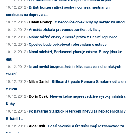
10. 12. 2012 /
Britští konzervativci poskytnou nezaměstnaným
autobusovou dopravu z...
10. 12. 2012 /
Luděk Prokop
O něco více objektivity by nebylo na škodu
10. 12. 2012 /
Armáda získala pravomoc zatýkat civilisty
10. 12. 2012 /
Máme vážné obavy o lidská práva v České republice
10. 12. 2012 /
Opozice bude bojkotovat referendum o ústavě
10. 12. 2012 /
Monti odchází, Berlusconi plánuje návrat. Burzy jdou ke
dnu
10. 12. 2012 /
Izrael nevidí bezprostřední riziko nasazení chemických
zbraní
10. 12. 2012 /
Milan Daniel
Billboard k poctě Romana Smetany odhalen
v Plzni
10. 12. 2012 /
Boris Cvek
Neuvěřitelně nepřesvědčivé výroky ministra
Kuby
10. 12. 2012 /
Po kavárně Starbuck je terčem hněvu za neplacení daní v
Británii i ...
10. 12. 2012 /
Aleš Uhlíř
Čeští novináři a úředníci mají bezdomovce za