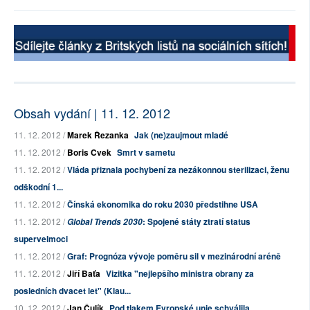
Obsah vydání | 11. 12. 2012
11. 12. 2012 /
Marek Řezanka
Jak (ne)zaujmout mladé
11. 12. 2012 /
Boris Cvek
Smrt v sametu
11. 12. 2012 /
Vláda přiznala pochybení za nezákonnou sterilizaci, ženu
odškodní 1...
11. 12. 2012 /
Čínská ekonomika do roku 2030 předstihne USA
11. 12. 2012 /
: Spojené státy ztratí status
Global Trends 2030
supervelmoci
11. 12. 2012 /
Graf: Prognóza vývoje poměru sil v mezinárodní aréně
11. 12. 2012 /
Jiří Baťa
Vizitka "nejlepšího ministra obrany za
posledních dvacet let" (Klau...
10. 12. 2012 /
Jan Čulík
Pod tlakem Evropské unie schválila