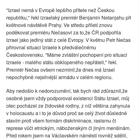
"Izrael nemá v Evropě lepšího přítele než Českou
republiku," řekl izraelský premiér Benjamin Netanjahu při
květnové návštěvě Prahy. Ve středu přiletí znovu
poděkovat premiéru Nečasovi za to,že ČR podpořila
Izrael jako jediný stát z celé Evropy. V květnu Petr Nečas
přirovnal situaci Izraele k předválečnému
Československu. "Máme zvláštní pochopení pro situaci
Izraele - malého státu obklopeného nepřáteli," řekl.
Premiér Nečas ovšem nezmínil,že dnes má Izrael
nepochybně nejsilnější armádu v celém regionu.
Aby nedošlo k nedorozumění, tak bych rád zdůraznil,že
osobně jsem vždy podporoval existenci Státu Izrael, můj
otec pocházel ze židovské rodiny, z níž většina zahynula
v holocaustu a i to je důvod proč se celý život důsledně
stavím proti všem formám diskriminace, rasismu či
represe vůči etnickým, náboženským či jiným menšinám.
Před rokem jsem na Václavském náměstí rovněž sdělil,