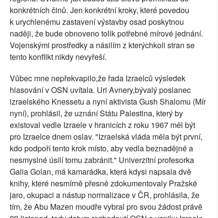
konkrétních činů. Jen konkrétní kroky, které povedou
k urychlenému zastavení výstavby osad poskytnou
naději, že bude obnoveno tolik potřebné mírové jednání.
Vojenskými prostředky a násilím z kterýchkoli stran se
tento konflikt nikdy nevyřeší.
Vůbec mne nepřekvapilo,že řada Izraelců výsledek
hlasování v OSN uvítala. Uri Avnery,bývalý poslanec
izraelského Knessetu a nyní aktivista Gush Shalomu (Mír
nyní), prohlásil, že uznání Státu Palestina, který by
existoval vedle Izraele v hranicích z roku 1967 měl být
pro Izraelce dnem oslav. "Izraelská vláda měla být první,
kdo podpoří tento krok místo, aby vedla beznadějné a
nesmyslné úsilí tomu zabránit." Univerzitní profesorka
Galia Golan, má kamarádka, která kdysi napsala dvě
knihy, které nesmírně přesně zdokumentovaly Pražské
jaro, okupaci a nástup normalizace v ČR, prohlásila, že
tím, že Abu Mazen moudře vybral pro svou žádost právě