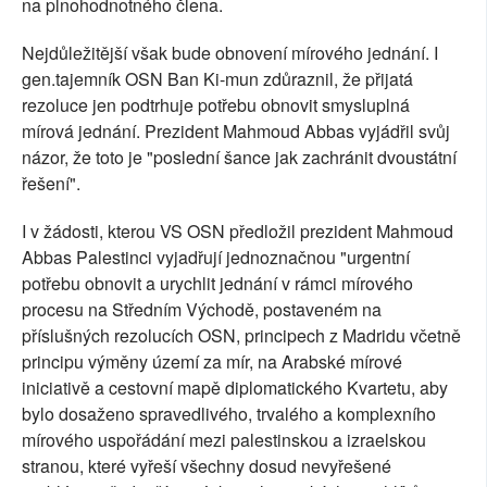
na plnohodnotného člena.
Nejdůležitější však bude obnovení mírového jednání. I
gen.tajemník OSN Ban Ki-mun zdůraznil, že přijatá
rezoluce jen podtrhuje potřebu obnovit smysluplná
mírová jednání. Prezident Mahmoud Abbas vyjádřil svůj
názor, že toto je "poslední šance jak zachránit dvoustátní
řešení".
I v žádosti, kterou VS OSN předložil prezident Mahmoud
Abbas Palestinci vyjadřují jednoznačnou "urgentní
potřebu obnovit a urychlit jednání v rámci mírového
procesu na Středním Východě, postaveném na
příslušných rezolucích OSN, principech z Madridu včetně
principu výměny území za mír, na Arabské mírové
iniciativě a cestovní mapě diplomatického Kvartetu, aby
bylo dosaženo spravedlivého, trvalého a komplexního
mírového uspořádání mezi palestinskou a izraelskou
stranou, které vyřeší všechny dosud nevyřešené