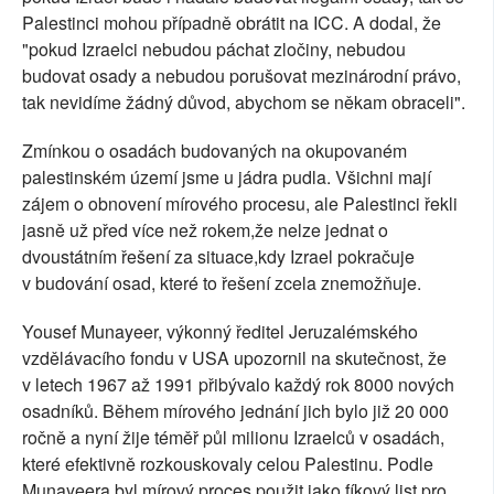
Palestinci mohou případně obrátit na ICC. A dodal, že
"pokud Izraelci nebudou páchat zločiny, nebudou
budovat osady a nebudou porušovat mezinárodní právo,
tak nevidíme žádný důvod, abychom se někam obraceli".
Zmínkou o osadách budovaných na okupovaném
palestinském území jsme u jádra pudla. Všichni mají
zájem o obnovení mírového procesu, ale Palestinci řekli
jasně už před více než rokem,že nelze jednat o
dvoustátním řešení za situace,kdy Izrael pokračuje
v budování osad, které to řešení zcela znemožňuje.
Yousef Munayeer, výkonný ředitel Jeruzalémského
vzdělávacího fondu v USA upozornil na skutečnost, že
v letech 1967 až 1991 přibývalo každý rok 8000 nových
osadníků. Během mírového jednání jich bylo již 20 000
ročně a nyní žije téměř půl milionu Izraelců v osadách,
které efektivně rozkouskovaly celou Palestinu. Podle
Munayeera byl mírový proces použit jako fíkový list pro