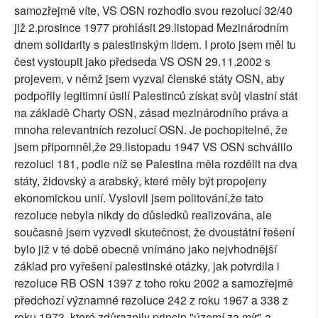
samozřejmě víte, VS OSN rozhodlo svou rezolucí 32/40
SOCIÁLNÍ SÍTĚ
již 2.prosince 1977 prohlásit 29.listopad Mezinárodním
dnem solidarity s palestinským lidem. I proto jsem měl tu
RUBRIKY
čest vystoupit jako předseda VS OSN 29.11.2002 s
projevem, v němž jsem vyzval členské státy OSN, aby
PLNÁ VERZE STRÁNEK
podpořily legitimní úsilí Palestinců získat svůj vlastní stát
na základě Charty OSN, zásad mezinárodního práva a
mnoha relevantních rezolucí OSN. Je pochopitelné, že
jsem připomněl,že 29.listopadu 1947 VS OSN schválilo
rezoluci 181, podle níž se Palestina měla rozdělit na dva
státy, židovský a arabský, které měly být propojeny
ekonomickou unií. Vyslovil jsem politování,že tato
rezoluce nebyla nikdy do důsledků realizována, ale
současně jsem vyzvedl skutečnost, že dvoustátní řešení
bylo již v té době obecně vnímáno jako nejvhodnější
základ pro vyřešení palestinské otázky, jak potvrdila i
rezoluce RB OSN 1397 z toho roku 2002 a samozřejmě
předchozí významné rezoluce 242 z roku 1967 a 338 z
roku 1973, které zdůraznily princip "území za mír" a