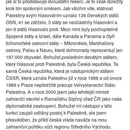
jak si to představuje dvoustátní řešení. Je to však důležitý
krok tím správným směrem. Jak všichni víte, státnost
Palestiny svým hlasováním uznalo 138 členských států
OSN, 41 se zdrželo, 3 státy se neúčastnily hlasování a
jen 9 států hlasovalo proti. Mezi nimi byly pochopitelně
Spojené státy a Izrael, dále Kanada a Panama a čtyři
tichomořské ostrovní státy -- Mikronésie, Marshallovy
ostrovy, Palau a Nauru, které dohromady reprezentují jen
197 000 obyvatel. Bohužel,posledním devátým státem,
který hlasoval proti Palestině, byla Česká republika. Ta
samá Česká republika, která je nástupnickým státem
ČSSR, která uznala Palestinu již v roce 1988 a od února
1989 v Praze nepřetržitě pracuje Velvyslanectví Státu
Palestina. A v roce 2000 jsem jako tehdejší ministr
zahraničí otevřel v Ramalláhu Styčný úřad ČR jako naše
diplomatické zastoupení. Bohužel mí nástupci v této
funkci zaujali odlišný postoj k Palestině, ale jsem
přesvědčen, že příští česká vláda naváže na mou
zahraniční politiku vůči regionu Středního Východu.