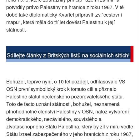
potvrdily právo Palestiny na hranice z roku 1967. V té
době také diplomatický Kvartet připravil tzv."cestovní
mapu", která měla do tří let dovést Palestinu k její
státnosti.
Bohužel, teprve nyní, o 10 let později, odhlasovalo VS
OSN první symbolický krok k tomuto cíli a přiznalo
Palestině statut nečlenského pozorovatelského státu.
Toto de facto uznání státnosti, bohužel, neznamená
plnohodnotné členství Palestiny v OSN, natož vytvoření
demokratického, nezávislého, souvislého a
životaschopného Státu Palestina, který by žil v míru vedle
Státu Izrael zabezpečeného v jeho hranicích z roku 1967,