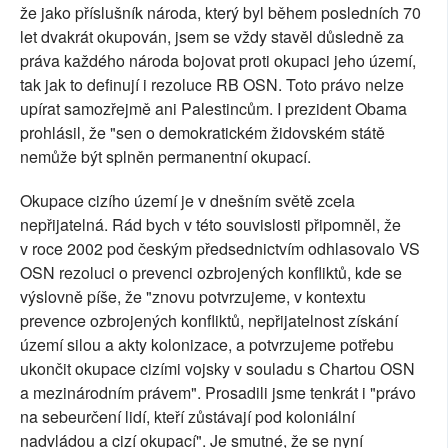
že jako příslušník národa, který byl během posledních 70
let dvakrát okupován, jsem se vždy stavěl důsledně za
práva každého národa bojovat proti okupaci jeho území,
tak jak to definují i rezoluce RB OSN. Toto právo nelze
upírat samozřejmě ani Palestincům. I prezident Obama
prohlásil, že "sen o demokratickém židovském státě
nemůže být splněn permanentní okupací.
Okupace cizího území je v dnešním světě zcela
nepřijatelná. Rád bych v této souvislosti připomněl, že
v roce 2002 pod českým předsednictvím odhlasovalo VS
OSN rezoluci o prevenci ozbrojených konfliktů, kde se
výslovně píše, že "znovu potvrzujeme, v kontextu
prevence ozbrojených konfliktů, nepřijatelnost získání
území silou a akty kolonizace, a potvrzujeme potřebu
ukončit okupace cizími vojsky v souladu s Chartou OSN
a mezinárodním právem". Prosadili jsme tenkrát i "právo
na sebeurčení lidí, kteří zůstávají pod koloniální
nadvládou a cizí okupací". Je smutné, že se nyní