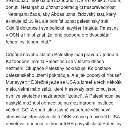
29.listopad, tedy datum rozhodnutí OSN o vzniku Izraele,
donutil Netanjahua přiznat pokračující nespravedlnost.
"Netanjahu žádá, aby Abbas uznal židovský stát, který
existuje již 65 let, ale odmítá uznat palestinský stát.
Odmítl dokonce i symbolické navýšení statutu Palestiny
v OSN a tím přiznal, že jeho podpora pro dvoustátní
řešení byl jenom blaf."
Odpůrci nového statutu Palestiny mají pravdu v jednom:
Každodenní realita Palestinců se v těchto dnech
nezmění. Okupace Palestiny pokračuje. Kolonizace
palestinského území pokračuje. Ale jak podotýká Yousef
Munayyer: " Důležité je,že se USA a Izrael a těch několik
málo, velmi málo států, které hlasovaly proti tomu, jsou
nyní ve skutečné mezinárodní izolaci". A Palestincům se
naskýtá možnost obracet se na mezinárodní instituce,
včetně ICC. A snad takto jasně vyjádřené většinové
stanovisko členských států OSN v čase přesvědčí i USA
nevetovat budoucí rozhodnutí RB povýšit statut Palestiny