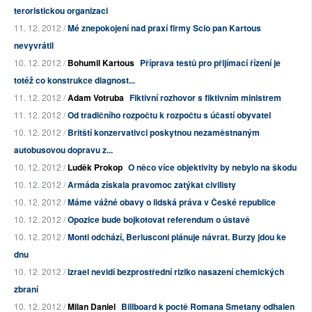
teroristickou organizaci
11. 12. 2012 /
Mé znepokojení nad praxí firmy Scio pan Kartous
nevyvrátil
10. 12. 2012 /
Bohumil Kartous
Příprava testů pro přijímací řízení je
totéž co konstrukce diagnost...
11. 12. 2012 /
Adam Votruba
Fiktivní rozhovor s fiktivním ministrem
11. 12. 2012 /
Od tradičního rozpočtu k rozpočtu s účastí obyvatel
10. 12. 2012 /
Britští konzervativci poskytnou nezaměstnaným
autobusovou dopravu z...
10. 12. 2012 /
Luděk Prokop
O něco více objektivity by nebylo na škodu
10. 12. 2012 /
Armáda získala pravomoc zatýkat civilisty
10. 12. 2012 /
Máme vážné obavy o lidská práva v České republice
10. 12. 2012 /
Opozice bude bojkotovat referendum o ústavě
10. 12. 2012 /
Monti odchází, Berlusconi plánuje návrat. Burzy jdou ke
dnu
10. 12. 2012 /
Izrael nevidí bezprostřední riziko nasazení chemických
zbraní
10. 12. 2012 /
Milan Daniel
Billboard k poctě Romana Smetany odhalen