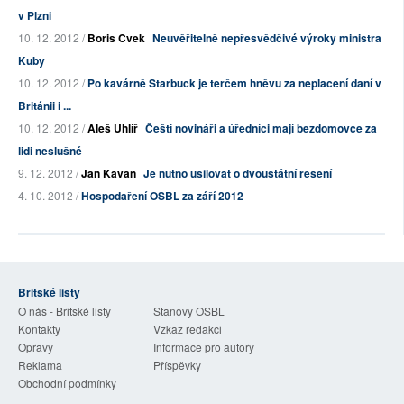
v Plzni
10. 12. 2012 /
Boris Cvek
Neuvěřitelně nepřesvědčivé výroky ministra
Kuby
10. 12. 2012 /
Po kavárně Starbuck je terčem hněvu za neplacení daní v
Británii i ...
10. 12. 2012 /
Aleš Uhlíř
Čeští novináři a úředníci mají bezdomovce za
lidi neslušné
9. 12. 2012 /
Jan Kavan
Je nutno usilovat o dvoustátní řešení
4. 10. 2012 /
Hospodaření OSBL za září 2012
Britské listy
O nás - Britské listy
Stanovy OSBL
Kontakty
Vzkaz redakci
Opravy
Informace pro autory
Reklama
Příspěvky
Obchodní podmínky