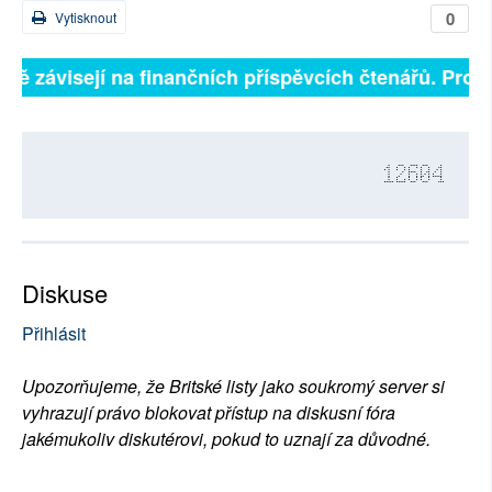
0
Vytisknout
plně závisejí na finančních příspěvcích čtenářů. Prosí
12604
Diskuse
Přihlásit
Upozorňujeme, že Britské listy jako soukromý server si
vyhrazují právo blokovat přístup na diskusní fóra
jakémukoliv diskutérovi, pokud to uznají za důvodné.