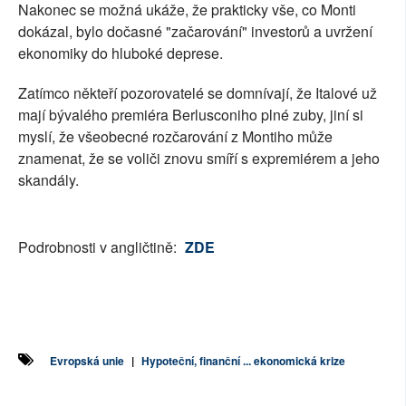
Nakonec se možná ukáže, že prakticky vše, co Monti
dokázal, bylo dočasné "začarování" investorů a uvržení
ekonomiky do hluboké deprese.
Zatímco někteří pozorovatelé se domnívají, že Italové už
mají bývalého premiéra Berlusconiho plné zuby, jiní si
myslí, že všeobecné rozčarování z Montiho může
znamenat, že se voliči znovu smíří s expremiérem a jeho
skandály.
Podrobnosti v angličtině:
ZDE
Evropská unie
|
Hypoteční, finanční ... ekonomická krize