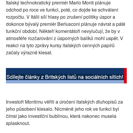
Italský technokratický premiér Mario Monti plánuje
SOCIÁLNÍ SÍTĚ
odchod po roce ve funkci, poté, co dojde ke schválení
rozpočtu. V Itálii sílí hlasy po zrušení politiky úspor a
RUBRIKY
dokonce bývalý premiér Berlusconi plánuje návrat a páté
funkční období. Někteří komentátoři nevylučují, že by v
PLNÁ VERZE STRÁNEK
atmosféře rozčarování z úsporných balíků mohl uspět. V
reakci na tyto zprávy kursy italských cenných papírů
začaly výrazně klesat.
Investoři Montimu věřili a úročení italských dluhopisů za
jeho působení klesalo. Nicméně jeho rok ve funkci byl
čímsi jako investiční bublinou, která nakonec musela
splasknout.