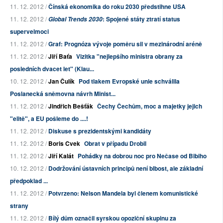
11. 12. 2012 /
Čínská ekonomika do roku 2030 předstihne USA
11. 12. 2012 /
: Spojené státy ztratí status
Global Trends 2030
supervelmoci
11. 12. 2012 /
Graf: Prognóza vývoje poměru sil v mezinárodní aréně
11. 12. 2012 /
Jiří Baťa
Vizitka "nejlepšího ministra obrany za
posledních dvacet let" (Klau...
10. 12. 2012 /
Jan Čulík
Pod tlakem Evropské unie schválila
Poslanecká sněmovna návrh Minist...
11. 12. 2012 /
Jindřich Bešťák
Čechy Čechům, moc a majetky jejich
"elitě", a EU pošleme do ....!
11. 12. 2012 /
Diskuse s prezidentskými kandidáty
11. 12. 2012 /
Boris Cvek
Obrat v případu Drobil
11. 12. 2012 /
Jiří Kalát
Pohádky na dobrou noc pro Nečase od Bibiho
10. 12. 2012 /
Dodržování ústavních principů není blbost, ale základní
předpoklad ...
11. 12. 2012 /
Potvrzeno: Nelson Mandela byl členem komunistické
strany
11. 12. 2012 /
Bílý dům označil syrskou opoziční skupinu za