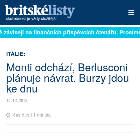
ě závisejí na finančních příspěvcích čtenářů. Prosíme
PŘIHLÁSIT
AKTUÁLNÍ VYDÁNÍ
ITÁLIE:
ARCHIV
Monti odchází, Berlusconi
plánuje návrat. Burzy jdou
ROZHOVORY
ke dnu
TÉMATA
10. 12. 2012
NEJČTENĚJŠÍ ZA 7 DNÍ
čas čtení 1 minuta
AUTOŘI
PŘÍSPĚVKY NA PROVOZ