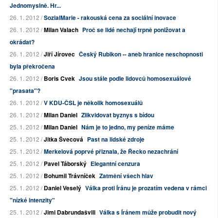
Jednomyslně. Hr...
26. 1. 2012 /
SozialMarie - rakouská cena za sociální inovace
26. 1. 2012 /
Milan Valach
Proč se lidé nechají trpně ponižovat a
okrádat?
26. 1. 2012 /
Jiří Jírovec
Český Rubikon -- aneb hranice neschopnosti
byla překročena
26. 1. 2012 /
Boris Cvek
Jsou stále podle lidovců homosexuálové
"prasata"?
26. 1. 2012 /
V KDU-ČSL je několik homosexuálů
26. 1. 2012 /
Milan Daniel
Zlikvidovat byznys s bídou
25. 1. 2012 /
Milan Daniel
Nám je to jedno, my peníze máme
25. 1. 2012 /
Jitka Švecová
Past na lidské zdroje
25. 1. 2012 /
Merkelová poprvé přiznala, že Řecko nezachrání
25. 1. 2012 /
Pavel Táborský
Elegantní cenzura
25. 1. 2012 /
Bohumil Trávníček
Zatmění všech hlav
25. 1. 2012 /
Daniel Veselý
Válka proti Íránu je prozatím vedena v rámci
"nízké intenzity"
25. 1. 2012 /
Jimi Dabrundašvili
Válka s Íránem může probudit nový