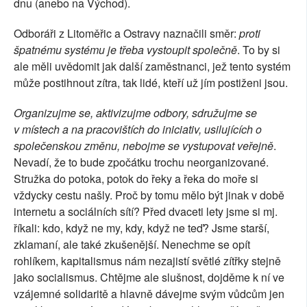
dnu (anebo na Východ).
Odboráři z Litoměřic a Ostravy naznačili směr:
proti
špatnému systému je třeba vystoupit společně
. To by si
ale měli uvědomit jak další zaměstnanci, jež tento systém
může postihnout zítra, tak lidé, kteří už jím postiženi jsou.
Organizujme se, aktivizujme odbory, sdružujme se
v místech a na pracovištích do iniciativ, usilujících o
společenskou změnu, nebojme se vystupovat veřejně
.
Nevadí, že to bude zpočátku trochu neorganizované.
Stružka do potoka, potok do řeky a řeka do moře si
vždycky cestu našly. Proč by tomu mělo být jinak v době
internetu a sociálních sítí? Před dvaceti lety jsme si mj.
říkali: kdo, když ne my, kdy, když ne teď? Jsme starší,
zklamaní, ale také zkušenější. Nenechme se opít
rohlíkem, kapitalismus nám nezajistí světlé zítřky stejně
jako socialismus. Chtějme ale slušnost, dojděme k ní ve
vzájemné solidaritě a hlavně dávejme svým vůdcům jen