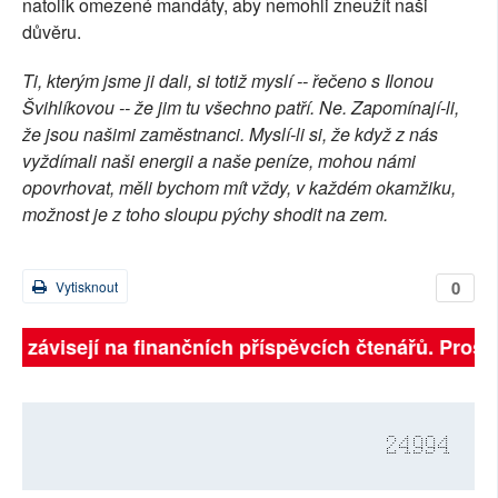
natolik omezené mandáty, aby nemohli zneužít naši
důvěru.
Ti, kterým jsme ji dali, si totiž myslí -- řečeno s Ilonou
Švihlíkovou -- že jim tu všechno patří. Ne. Zapomínají-li,
že jsou našimi zaměstnanci. Myslí-li si, že když z nás
vyždímali naši energii a naše peníze, mohou námi
opovrhovat, měli bychom mít vždy, v každém okamžiku,
možnost je z toho sloupu pýchy shodit na zem.
0
Vytisknout
lně závisejí na finančních příspěvcích čtenářů. Prosím
24994