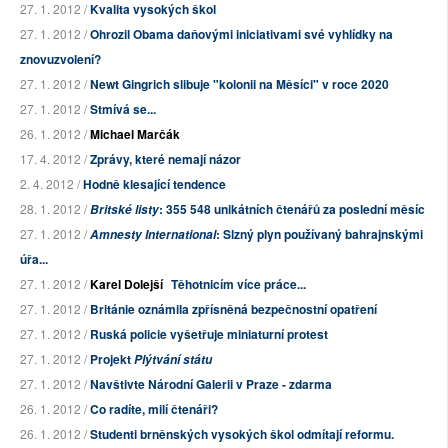
27. 1. 2012 /
Kvalita vysokých škol
27. 1. 2012 /
Ohrozil Obama daňovými iniciativami své vyhlídky na
znovuzvolení?
27. 1. 2012 /
Newt Gingrich slibuje "kolonii na Měsíci" v roce 2020
27. 1. 2012 /
Stmívá se...
26. 1. 2012 /
Michael Marčák
17. 4. 2012 /
Zprávy, které nemají názor
2. 4. 2012 /
Hodně klesající tendence
28. 1. 2012 /
: 355 548 unikátních čtenářů za poslední měsíc
Britské listy
27. 1. 2012 /
: Slzný plyn používaný bahrajnskými
Amnesty International
úřa...
27. 1. 2012 /
Karel Dolejší
Těhotnicím více práce...
27. 1. 2012 /
Británie oznámila zpřísněná bezpečnostní opatření
27. 1. 2012 /
Ruská policie vyšetřuje miniaturní protest
27. 1. 2012 /
Projekt
Plýtvání státu
27. 1. 2012 /
Navštivte Národní Galerii v Praze - zdarma
26. 1. 2012 /
Co radíte, milí čtenáři?
26. 1. 2012 /
Studenti brněnských vysokých škol odmítají reformu.