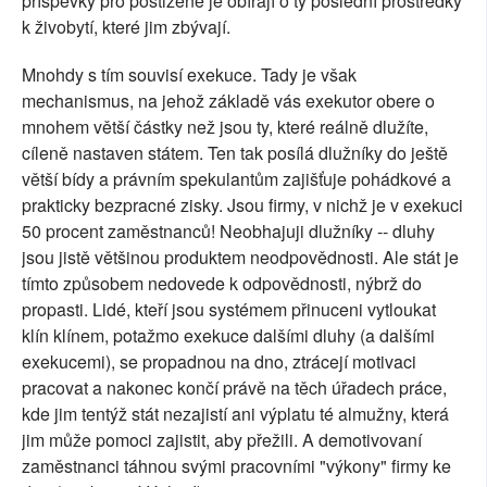
příspěvky pro postižené je obírají o ty poslední prostředky
k živobytí, které jim zbývají.
Mnohdy s tím souvisí exekuce. Tady je však
mechanismus, na jehož základě vás exekutor obere o
mnohem větší částky než jsou ty, které reálně dlužíte,
cíleně nastaven státem. Ten tak posílá dlužníky do ještě
větší bídy a právním spekulantům zajišťuje pohádkové a
prakticky bezpracné zisky. Jsou firmy, v nichž je v exekuci
50 procent zaměstnanců! Neobhajuji dlužníky -- dluhy
jsou jistě většinou produktem neodpovědnosti. Ale stát je
tímto způsobem nedovede k odpovědnosti, nýbrž do
propasti. Lidé, kteří jsou systémem přinuceni vytloukat
klín klínem, potažmo exekuce dalšími dluhy (a dalšími
exekucemi), se propadnou na dno, ztrácejí motivaci
pracovat a nakonec končí právě na těch úřadech práce,
kde jim tentýž stát nezajistí ani výplatu té almužny, která
jim může pomoci zajistit, aby přežili. A demotivovaní
zaměstnanci táhnou svými pracovními "výkony" firmy ke