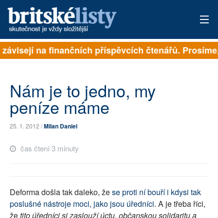
 závisejí na finančních příspěvcích čtenářů. Prosíme, 
PŘIHLÁSIT
AKTUÁLNÍ VYDÁNÍ
Nám je to jedno, my
ARCHIV
peníze máme
ROZHOVORY
25. 1. 2012 /
Milan Daniel
TÉMATA
čas čtení 3 minuty
NEJČTENĚJŠÍ ZA 7 DNÍ
AUTOŘI
Deforma došla tak daleko, že
se proti ní bouří i kdysi tak
poslušné nástroje moci, jako jsou úředníci
. A je třeba říci,
PŘÍSPĚVKY NA PROVOZ
že
tito úředníci si zaslouží úctu, občanskou solidaritu a