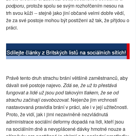
podporu
, protože spolu se svým rozhořčením nesou na
SOCIÁLNÍ SÍTĚ
trh svou kůži -- stejně jako jiní občané velmi dobře vědí,
že za své postoje mohou být postiženi až tak, že přijdou o
RUBRIKY
práci.
PLNÁ VERZE STRÁNEK
Právě tento druh strachu brání většině zaměstnanců, aby
dávali své postoje najevo.
Zdá se, že už to přestává
fungovat a lidé už jsou pod takovým tlakem, že se od
strachu začínají osvobozovat
. Nejenže jim vrchností
nastavovaná pravidla brání v práci, ale i v její užitečnosti.
Proto, že vidí, jak i jimi nezaviněně nezvládnutá
administrace sociální deformy dopadá na lidi, kteří jsou
na sociálním dně a nevyplácené dávky hmotné nouze a