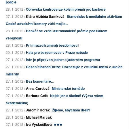
policie
28. 1. 2012 /
Obrovská kontroverze kolem premií pro bankéře
27. 1. 2012 /
Klára Alžběta Samková
Stanovisko k mediálním aktivitám
České advokátní komory vůči mojí o...
28. 1. 2012 /
Bankéř se vzdal astronomické prémie pod tlakem
veřejnosti
28. 1. 2012 /
Při mrazech umírají bezdomovci
29. 1. 2012 /
Hala pro bezdomovce v Praze nebude
27. 1. 2012 /
Írán je připraven jednat o jaderném programu
27. 1. 2012 /
Řešení finanční krize: Rozhazujte z vrtulníků lidem v ulicích
miliardy
27. 1. 2012 /
Bez komentáře...
27. 1. 2012 /
Anna Čurdová
Ministerské tornádo
27. 1. 2012 /
Barbora Celá
Nejde jen o školné! (Výzva všem
akademikům)
27. 1. 2012 /
Jaromír Hořák
Žijeme, abychom dřeli?
28. 1. 2012 /
Michael Marčák
27. 1. 2012 /
Iva Vyskočilová
■ ■ ■