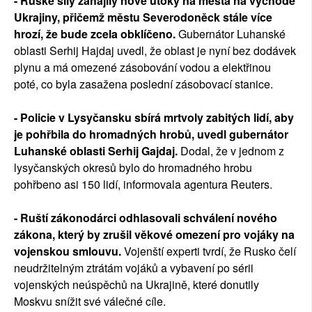
- Ruské síly zahájily nové útoky na města na východě
Ukrajiny, přičemž městu Severodoněck stále více
hrozí, že bude zcela obklíčeno.
Gubernátor Luhanské
oblasti Serhij Hajdaj uvedl, že oblast je nyní bez dodávek
plynu a má omezené zásobování vodou a elektřinou
poté, co byla zasažena poslední zásobovací stanice.
- Policie v Lysyčansku sbírá mrtvoly zabitých lidí, aby
je pohřbila do hromadných hrobů, uvedl gubernátor
Luhanské oblasti Serhij Gajdaj.
Dodal, že v jednom z
lysyčanských okresů bylo do hromadného hrobu
pohřbeno asi 150 lidí, informovala agentura Reuters.
- Ruští zákonodárci odhlasovali schválení nového
zákona, který by zrušil věkové omezení pro vojáky na
vojenskou smlouvu.
Vojenští experti tvrdí, že Rusko čelí
neudržitelným ztrátám vojáků a vybavení po sérii
vojenských neúspěchů na Ukrajině, které donutily
Moskvu snížit své válečné cíle.