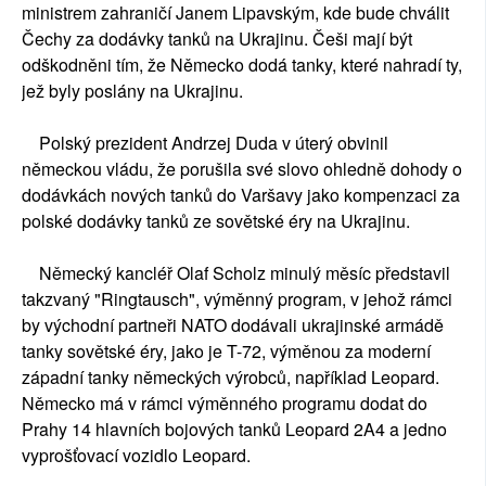
ministrem zahraničí Janem Lipavským, kde bude chválit
Čechy za dodávky tanků na Ukrajinu. Češi mají být
odškodněni tím, že Německo dodá tanky, které nahradí ty,
jež byly poslány na Ukrajinu.
Polský prezident Andrzej Duda v úterý obvinil
německou vládu, že porušila své slovo ohledně dohody o
dodávkách nových tanků do Varšavy jako kompenzaci za
polské dodávky tanků ze sovětské éry na Ukrajinu.
Německý kancléř Olaf Scholz minulý měsíc představil
takzvaný "Ringtausch", výměnný program, v jehož rámci
by východní partneři NATO dodávali ukrajinské armádě
tanky sovětské éry, jako je T-72, výměnou za moderní
západní tanky německých výrobců, například Leopard.
Německo má v rámci výměnného programu dodat do
Prahy 14 hlavních bojových tanků Leopard 2A4 a jedno
vyprošťovací vozidlo Leopard.