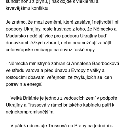
sundat nohu z plynu, jinak dojde k vleklému a
krvavějšímu konfliktu.
Je známo, že mezi zeměmi, které zastávají nejtvrdší linii
podpory Ukrajiny, roste frustrace z toho, že Německo a
Maďarsko nedělají více pro podporu Ukrajiny buď
dodávkami těžkých zbraní, nebo neumožňují zahájit
celoevropské embargo na dovoz ruské ropy.
- Německá ministryně zahraničí Annalena Baerbocková
ve středu varovala před únavou Evropy z války a
rostoucími obavami veřejnosti ze zvyšujících se cen
potravin a energií.
Velká Británie je jednou z vedoucích zemí v podpoře
Ukrajiny a Trussová v rámci britského kabinetu patří k
nejnekompromisnějším.
V pátek odcestuje Trussová do Prahy na jednání s