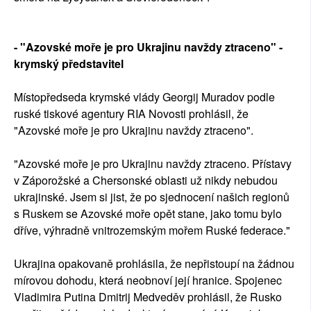
- "Azovské moře je pro Ukrajinu navždy ztraceno" -
krymský představitel
Místopředseda krymské vlády Georgij Muradov podle
ruské tiskové agentury RIA Novosti prohlásil, že
"Azovské moře je pro Ukrajinu navždy ztraceno".
"Azovské moře je pro Ukrajinu navždy ztraceno. Přístavy
v Záporožské a Chersonské oblasti už nikdy nebudou
ukrajinské. Jsem si jist, že po sjednocení našich regionů
s Ruskem se Azovské moře opět stane, jako tomu bylo
dříve, výhradně vnitrozemským mořem Ruské federace."
Ukrajina opakovaně prohlásila, že nepřistoupí na žádnou
mírovou dohodu, která neobnoví její hranice. Spojenec
Vladimira Putina Dmitrij Medveděv prohlásil, že Rusko