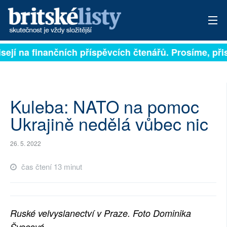
jí na finančních příspěvcích čtenářů. Prosíme, přispě
PŘIHLÁSIT
AKTUÁLNÍ VYDÁNÍ
ARCHIV
Kuleba: NATO na pomoc
Ukrajině nedělá vůbec nic
ROZHOVORY
26. 5. 2022
TÉMATA
čas čtení 13 minut
NEJČTENĚJŠÍ ZA 7 DNÍ
AUTOŘI
Ruské velvyslanectví v Praze. Foto Dominika
PŘÍSPĚVKY NA PROVOZ
Švecová