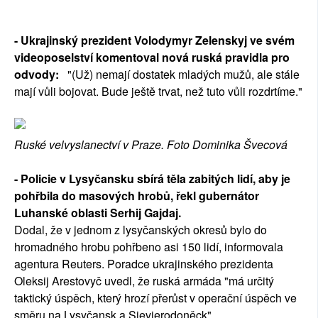
- Ukrajinský prezident Volodymyr Zelenskyj ve svém
videoposelství komentoval nová ruská pravidla pro
odvody:
"(Už) nemají dostatek mladých mužů, ale stále
mají vůli bojovat. Bude ještě trvat, než tuto vůli rozdrtíme."
Ruské velvyslanectví v Praze. Foto Dominika Švecová
- Policie v Lysyčansku sbírá těla zabitých lidí, aby je
pohřbila do masových hrobů, řekl gubernátor
Luhanské oblasti Serhij Gajdaj.
Dodal, že v jednom z lysyčanských okresů bylo do
hromadného hrobu pohřbeno asi 150 lidí, informovala
agentura Reuters. Poradce ukrajinského prezidenta
Oleksij Arestovyč uvedl, že ruská armáda "má určitý
taktický úspěch, který hrozí přerůst v operační úspěch ve
směru na Lysyčansk a Sievierodoněck".