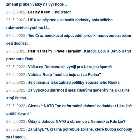
změnit průběh války na východě ...
27. 5. 2022 /
Lesley Keen
TheOrator
27. 5. 2022 /
USA se připravují schválit dodávky pokročilého
raketového systému U...
27. 5. 2022 /
Ted Cruz nedokázal odpovědět, proč k masovému zabíjení
dětí dochází...
27. 5. 2022 /
Petr Haraším
,
Pavel Haraším
Kmotři, Lotři a Banjo Band
profesora Fialy
27. 5. 2022 /
Válka na Donbasu se vyvíjí pro Ukrajinu špatně
27. 5. 2022 /
Většina Rusů "nechce bojovat za Putina"
27. 5. 2022 /
Jelcinismus jako základ politiky současného Ruska
27. 5. 2022 /
Za vysokou úmrtností mezi ruskými generály na Ukrajině
stojí Putino...
27. 5. 2022 /
Členové NATO "se neformálně dohodli nedodávat Ukrajině
určité zbraně"
27. 5. 2022 /
Údajná dohoda NATO a obrněnce z Německa: Kdo lže?
27. 5. 2022 /
Zalužnyj: "Ukrajina potřebuje zbraně, které budou schopny
zasáhnout...