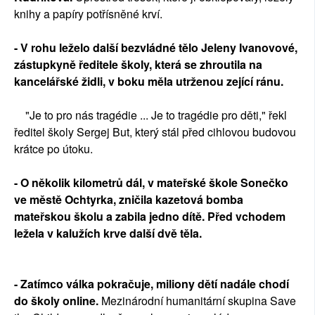
knihy a papíry potřísněné krví.
- V rohu leželo další bezvládné tělo Jeleny Ivanovové,
zástupkyně ředitele školy, která se zhroutila na
kancelářské židli, v boku měla utrženou zející ránu.
"Je to pro nás tragédie ... Je to tragédie pro děti," řekl
ředitel školy Sergej But, který stál před cihlovou budovou
krátce po útoku.
- O několik kilometrů dál, v mateřské škole Sonečko
ve městě Ochtyrka, zničila kazetová bomba
mateřskou školu a zabila jedno dítě. Před vchodem
ležela v kalužích krve další dvě těla.
- Zatímco válka pokračuje, miliony dětí nadále chodí
do školy online.
Mezinárodní humanitární skupina Save