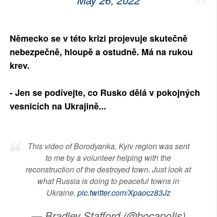
Německo se v této krizi projevuje skutečně
nebezpečně, hloupě a ostudně. Má na rukou
krev.
- Jen se podívejte, co Rusko dělá v pokojných
vesnicích na Ukrajině...
This video of Borodyanka, Kyiv region was sent
to me by a volunteer helping with the
reconstruction of the destroyed town. Just look at
what Russia is doing to peaceful towns in
Ukraine.
pic.twitter.com/Xpaocz83Jz
— Bradley Stafford (@bocapoIis)