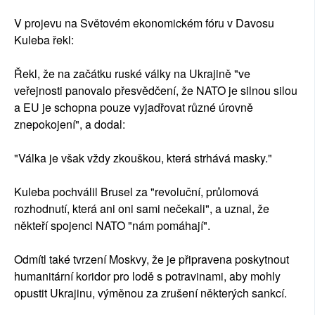
V projevu na Světovém ekonomickém fóru v Davosu
Kuleba řekl:
Řekl, že na začátku ruské války na Ukrajině "ve
veřejnosti panovalo přesvědčení, že NATO je silnou silou
a EU je schopna pouze vyjadřovat různé úrovně
znepokojení", a dodal:
"Válka je však vždy zkouškou, která strhává masky."
Kuleba pochválil Brusel za "revoluční, průlomová
rozhodnutí, která ani oni sami nečekali", a uznal, že
někteří spojenci NATO "nám pomáhají".
Odmítl také tvrzení Moskvy, že je připravena poskytnout
humanitární koridor pro lodě s potravinami, aby mohly
opustit Ukrajinu, výměnou za zrušení některých sankcí.