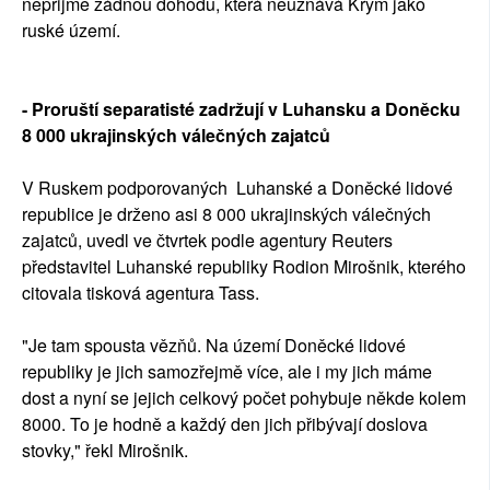
nepřijme žádnou dohodu, která neuznává Krym jako
ruské území.
- Proruští separatisté zadržují v Luhansku a Doněcku
8 000 ukrajinských válečných zajatců
V Ruskem podporovaných Luhanské a Doněcké lidové
republice je drženo asi 8 000 ukrajinských válečných
zajatců, uvedl ve čtvrtek podle agentury Reuters
představitel Luhanské republiky Rodion Mirošnik, kterého
citovala tisková agentura Tass.
"Je tam spousta vězňů. Na území Doněcké lidové
republiky je jich samozřejmě více, ale i my jich máme
dost a nyní se jejich celkový počet pohybuje někde kolem
8000. To je hodně a každý den jich přibývají doslova
stovky," řekl Mirošnik.