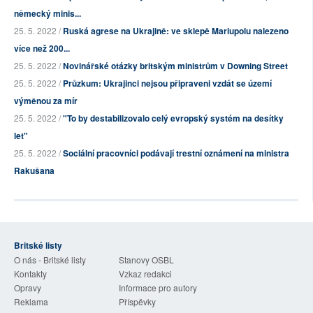
německý minis...
25. 5. 2022 /
Ruská agrese na Ukrajině: ve sklepě Mariupolu nalezeno
více než 200...
25. 5. 2022 /
Novinářské otázky britským ministrům v Downing Street
25. 5. 2022 /
Průzkum: Ukrajinci nejsou připraveni vzdát se území
výměnou za mír
25. 5. 2022 /
"To by destabilizovalo celý evropský systém na desítky
let"
25. 5. 2022 /
Sociální pracovníci podávají trestní oznámení na ministra
Rakušana
Britské listy
O nás - Britské listy
Stanovy OSBL
Kontakty
Vzkaz redakci
Opravy
Informace pro autory
Reklama
Příspěvky