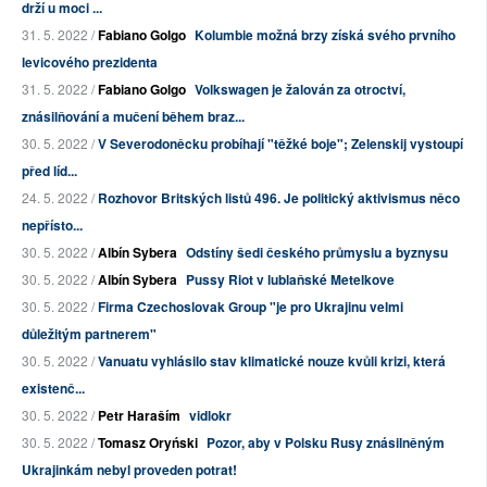
drží u moci ...
31. 5. 2022 /
Fabiano Golgo
Kolumbie možná brzy získá svého prvního
levicového prezidenta
31. 5. 2022 /
Fabiano Golgo
Volkswagen je žalován za otroctví,
znásilňování a mučení během braz...
30. 5. 2022 /
V Severodoněcku probíhají "těžké boje"; Zelenskij vystoupí
před líd...
24. 5. 2022 /
Rozhovor Britských listů 496. Je politický aktivismus něco
nepřísto...
30. 5. 2022 /
Albín Sybera
Odstíny šedi českého průmyslu a byznysu
30. 5. 2022 /
Albín Sybera
Pussy Riot v lublaňské Metelkove
30. 5. 2022 /
Firma Czechoslovak Group "je pro Ukrajinu velmi
důležitým partnerem"
30. 5. 2022 /
Vanuatu vyhlásilo stav klimatické nouze kvůli krizi, která
existenč...
30. 5. 2022 /
Petr Haraším
vidlokr
30. 5. 2022 /
Tomasz Oryński
Pozor, aby v Polsku Rusy znásilněným
Ukrajinkám nebyl proveden potrat!