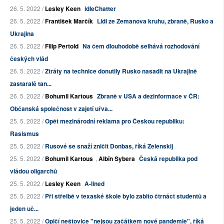
26. 5. 2022 /
Lesley Keen
idleChatter
26. 5. 2022 /
František Marčík
Lidi ze Zemanova kruhu, zbraně, Rusko a
Ukrajina
26. 5. 2022 /
Filip Pertold
Na čem dlouhodobě selhává rozhodování
českých vlád
26. 5. 2022 /
Ztráty na technice donutily Rusko nasadit na Ukrajině
zastaralé tan...
26. 5. 2022 /
Bohumil Kartous
Zbraně v USA a dezinformace v ČR:
Občanská společnost v zajetí uřva...
25. 5. 2022 /
Opět mezinárodní reklama pro Českou republiku:
Rasismus
25. 5. 2022 /
Rusové se snaží zničit Donbas, říká Zelenskij
25. 5. 2022 /
Bohumil Kartous
,
Albín Sybera
Česká republika pod
vládou oligarchů
25. 5. 2022 /
Lesley Keen
A-lined
25. 5. 2022 /
Při střelbě v texaské škole bylo zabito čtrnáct studentů a
jeden uč...
25. 5. 2022 /
Opičí neštovice "nejsou začátkem nové pandemie", říká