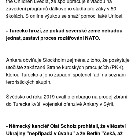
the Children uvedla, že spolupracuje s vládou na
zavedení programů dálkového studia pro žáky v 50
školách. S online výukou se snaží pomoci také Unicef.
- Turecko hrozí, že pokud severské země nebudou
jednat, zastaví proces rozšiřování NATO.
Ankara obviňuje Stockholm zejména z toho, že poskytuje
útočiště zakázané Straně kurdských pracujících (PKK),
kterou Turecko a jeho západní spojenci řadí na seznam
teroristických skupin.
Švédsko od roku 2019 uvalilo embargo na prodej zbraní
do Turecka kvůli vojenské ofenzivě Ankary v Sýrii.
- Německý kancléř Olaf Scholz prohlásil, že vítězství
Ukrajiny "nepřipadá v úvahu" a že Berlín "čeká, až