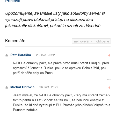
Přihlásit
Upozorňujeme, že Britské listy jako soukromý server si
vyhrazují právo blokovat přístup na diskusní fóra
jakémukoliv diskutérovi, pokud to uznají za důvodné.
Komentáře
nejnovější
oblíbené
Petr Haraším
26. kvě. 2022
-1
NATO je obranný pakt, ale právě proto musí bránit Ukrajinu před
agresivní šílenost z Ruska. pokud to opravdu Scholz řekl, pak
patří do téže cely co Putin.
Michal Uhrovič
26. kvě. 2022
-1
Jsem myslel, že NATO je obranný pakt, který má chránit země v
tomto paktu.A Olaf Scholz se tak bojí, že nebudou energie z
Ruska, že klidně vystoupí z EU. Protože jeho předchůdkyně to s
Putinem zařídila.