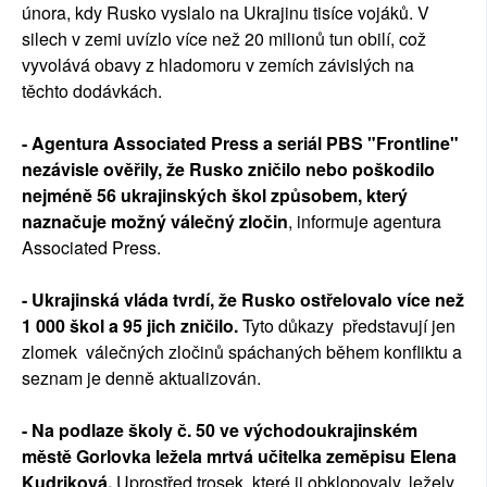
února, kdy Rusko vyslalo na Ukrajinu tisíce vojáků. V
silech v zemi uvízlo více než 20 milionů tun obilí, což
vyvolává obavy z hladomoru v zemích závislých na
těchto dodávkách.
- Agentura Associated Press a seriál PBS "Frontline"
nezávisle ověřily, že Rusko zničilo nebo poškodilo
nejméně 56 ukrajinských škol způsobem, který
naznačuje možný válečný zločin
, informuje agentura
Associated Press.
- Ukrajinská vláda tvrdí, že Rusko ostřelovalo více než
1 000 škol a 95 jich zničilo.
Tyto důkazy představují jen
zlomek válečných zločinů spáchaných během konfliktu a
seznam je denně aktualizován.
- Na podlaze školy č. 50 ve východoukrajinském
městě Gorlovka ležela mrtvá učitelka zeměpisu Elena
Kudriková.
Uprostřed trosek, které ji obklopovaly, ležely