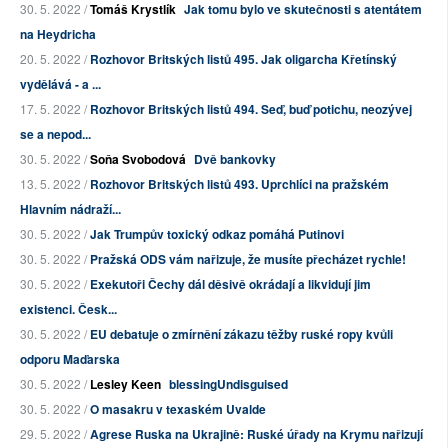
30. 5. 2022 /
Tomáš Krystlík
Jak tomu bylo ve skutečnosti s atentátem
na Heydricha
20. 5. 2022 /
Rozhovor Britských listů 495. Jak oligarcha Křetínský
vydělává - a ...
17. 5. 2022 /
Rozhovor Britských listů 494. Seď, buď potichu, neozývej
se a nepod...
30. 5. 2022 /
Soňa Svobodová
Dvě bankovky
13. 5. 2022 /
Rozhovor Britských listů 493. Uprchlíci na pražském
Hlavním nádraží...
30. 5. 2022 /
Jak Trumpův toxický odkaz pomáhá Putinovi
30. 5. 2022 /
Pražská ODS vám nařizuje, že musíte přecházet rychle!
30. 5. 2022 /
Exekutoři Čechy dál děsivě okrádají a likvidují jim
existenci. Česk...
30. 5. 2022 /
EU debatuje o zmírnění zákazu těžby ruské ropy kvůli
odporu Maďarska
30. 5. 2022 /
Lesley Keen
blessingUndisguised
30. 5. 2022 /
O masakru v texaském Uvalde
29. 5. 2022 /
Agrese Ruska na Ukrajině: Ruské úřady na Krymu nařizují