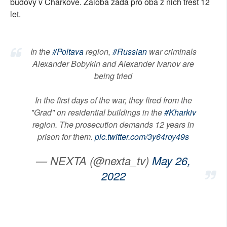
budovy v Charkově. Žaloba žádá pro oba z nich trest 12
let.
In the
#Poltava
region,
#Russian
war criminals
Alexander Bobykin and Alexander Ivanov are
being tried
In the first days of the war, they fired from the
"Grad" on residential buildings in the
#Kharkiv
region. The prosecution demands 12 years in
prison for them.
pic.twitter.com/3y64roy49s
— NEXTA (@nexta_tv)
May 26,
2022