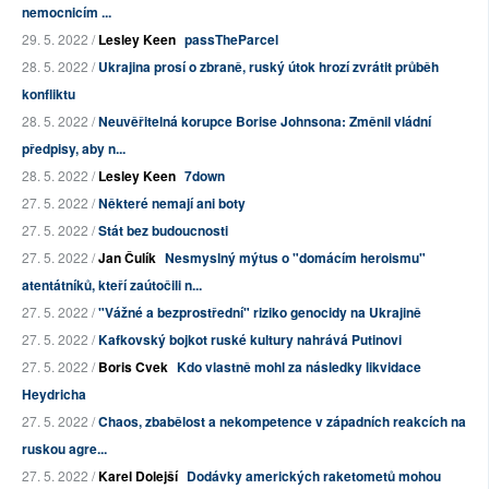
nemocnicím ...
29. 5. 2022 /
Lesley Keen
passTheParcel
28. 5. 2022 /
Ukrajina prosí o zbraně, ruský útok hrozí zvrátit průběh
konfliktu
28. 5. 2022 /
Neuvěřitelná korupce Borise Johnsona: Změnil vládní
předpisy, aby n...
28. 5. 2022 /
Lesley Keen
7down
27. 5. 2022 /
Některé nemají ani boty
27. 5. 2022 /
Stát bez budoucnosti
27. 5. 2022 /
Jan Čulík
Nesmyslný mýtus o "domácím heroismu"
atentátníků, kteří zaútočili n...
27. 5. 2022 /
"Vážné a bezprostřední" riziko genocidy na Ukrajině
27. 5. 2022 /
Kafkovský bojkot ruské kultury nahrává Putinovi
27. 5. 2022 /
Boris Cvek
Kdo vlastně mohl za následky likvidace
Heydricha
27. 5. 2022 /
Chaos, zbabělost a nekompetence v západních reakcích na
ruskou agre...
27. 5. 2022 /
Karel Dolejší
Dodávky amerických raketometů mohou