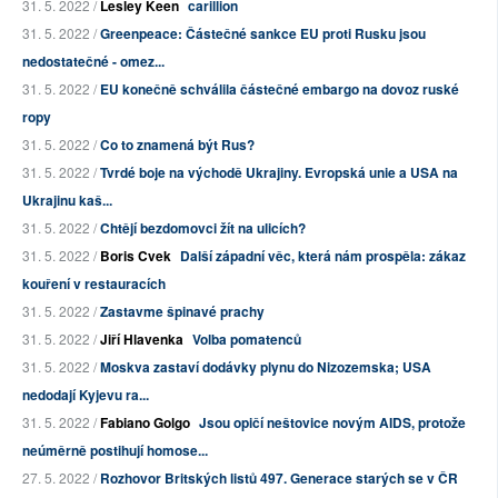
31. 5. 2022 /
Lesley Keen
carillion
31. 5. 2022 /
Greenpeace: Částečné sankce EU proti Rusku jsou
nedostatečné - omez...
31. 5. 2022 /
EU konečně schválila částečné embargo na dovoz ruské
ropy
31. 5. 2022 /
Co to znamená být Rus?
31. 5. 2022 /
Tvrdé boje na východě Ukrajiny. Evropská unie a USA na
Ukrajinu kaš...
31. 5. 2022 /
Chtějí bezdomovci žít na ulicích?
31. 5. 2022 /
Boris Cvek
Další západní věc, která nám prospěla: zákaz
kouření v restauracích
31. 5. 2022 /
Zastavme špinavé prachy
31. 5. 2022 /
Jiří Hlavenka
Volba pomatenců
31. 5. 2022 /
Moskva zastaví dodávky plynu do Nizozemska; USA
nedodají Kyjevu ra...
31. 5. 2022 /
Fabiano Golgo
Jsou opičí neštovice novým AIDS, protože
neúměrně postihují homose...
27. 5. 2022 /
Rozhovor Britských listů 497. Generace starých se v ČR