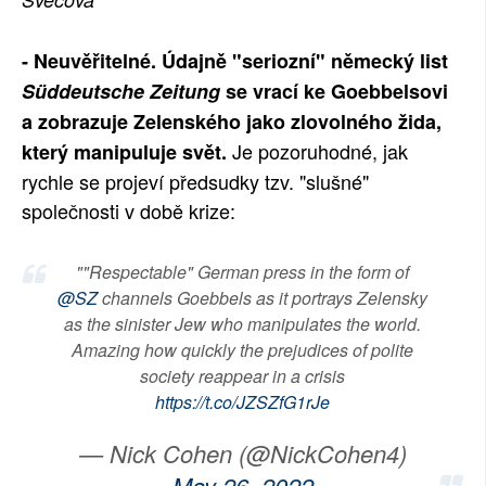
SOCIÁLNÍ SÍTĚ
- Neuvěřitelné. Údajně "seriozní" německý list
RUBRIKY
Süddeutsche Zeitung
se vrací ke Goebbelsovi
a zobrazuje Zelenského jako zlovolného žida,
PLNÁ VERZE STRÁNEK
Je pozoruhodné, jak
který manipuluje svět.
rychle se projeví předsudky tzv. "slušné"
společnosti v době krize:
""Respectable" German press in the form of
@SZ
channels Goebbels as it portrays Zelensky
as the sinister Jew who manipulates the world.
Amazing how quickly the prejudices of polite
society reappear in a crisis
https://t.co/JZSZfG1rJe
— Nick Cohen (@NickCohen4)
May 26, 2022