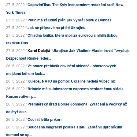
27. 5. 2022 /
Odpověď listu The Kyiv Independent redakční radě New
York Times
27. 5. 2022 /
Putin má záludný plán, jak vyhrát bitvu o Donbas
27. 5. 2022 /
Jak se připravit na příští Ukrajinu
27. 5. 2022 /
Chladná logika, která stojí za surovou a nihilistickou
taktikou Rus...
27. 5. 2022 /
Karel Dolejší
Ukrajina: Jak Vladimir Vladimirovič "zvyšuje
bezpečnost Ruské feder...
26. 5. 2022 /
Ve snaze přehlušit obvinění ohledně Johnsonových
mejdanů během lock...
26. 5. 2022 /
Kuleba: NATO na pomoc Ukrajině nedělá vůbec nic
26. 5. 2022 /
Británie má s Johnsonem naprosto neskutečnou vládu.
Konzervativní p...
26. 5. 2022 /
Premiérský úřad Borise Johnsona: Zvracení a večírky až
do čtyř do r...
26. 5. 2022 /
Odčinit letitá příkoří
26. 5. 2022 /
Současná imigrační politika státu: Zabránit uprchlíkům
domoci se sp...