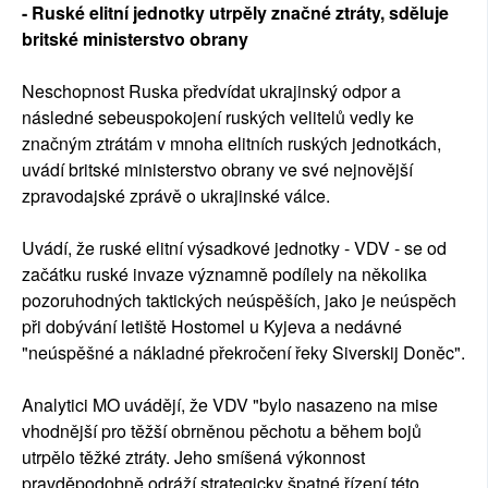
- Ruské elitní jednotky utrpěly značné ztráty, sděluje
britské ministerstvo obrany
Neschopnost Ruska předvídat ukrajinský odpor a
následné sebeuspokojení ruských velitelů vedly ke
značným ztrátám v mnoha elitních ruských jednotkách,
uvádí britské ministerstvo obrany ve své nejnovější
zpravodajské zprávě o ukrajinské válce.
Uvádí, že ruské elitní výsadkové jednotky - VDV - se od
začátku ruské invaze významně podílely na několika
pozoruhodných taktických neúspěších, jako je neúspěch
při dobývání letiště Hostomel u Kyjeva a nedávné
"neúspěšné a nákladné překročení řeky Siverskij Doněc".
Analytici MO uvádějí, že VDV "bylo nasazeno na mise
vhodnější pro těžší obrněnou pěchotu a během bojů
utrpělo těžké ztráty. Jeho smíšená výkonnost
pravděpodobně odráží strategicky špatné řízení této