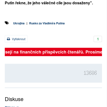
Putin řekne, že jeho válečné cíle jsou dosaženy".
Ukrajina
|
Rusko za Vladimíra Putina
1
Vytisknout
isejí na finančních příspěvcích čtenářů. Prosíme, přis
13686
Diskuse