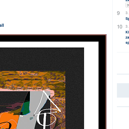
3
3.
S
all
3.
Kl
za
s