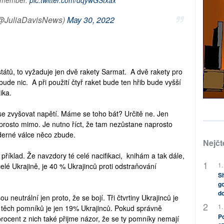
(@JuliaDavisNews)
May 30, 2022
států, to vyžaduje jen dvě rakety Sarmat. A dvě rakety pro
ude nic. A při použití čtyř raket bude ten hřib bude vyšší
ika.
se zvyšovat napětí. Máme se toho bát? Určitě ne. Jen
aprosto mimo. Je nutno říct, že tam nezůstane naprosto
aderné válce něco zbude.
Nejčt
říklad. Že navzdory té celé nacifikaci, knihám a tak dále,
1.
lé Ukrajině, je 40 % Ukrajinců proti odstraňování
Sh
go
do
ou neutrální jen proto, že se bojí. Tři čtvrtiny Ukrajinců je
1.
í těch pomníků je jen 19% Ukrajinců. Pokud správně
Po
procent z nich také přijme názor, že se ty pomníky nemají