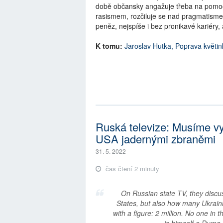
době občansky angažuje třeba na pomoc
rasismem, rozčiluje se nad pragmatismem
peněz, nejspíše i bez pronikavé kariéry, 
K tomu:
Jaroslav Hutka, Poprava květin
Ruská televize: Musíme vyv
USA jadernými zbraněmi
31. 5. 2022
čas čtení 2 minuty
On Russian state TV, they discus
States, but also how many Ukrai
with a figure: 2 million. No one in
is himself a Dum