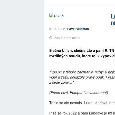
L
n
31. 5. 2022 /
Pavel Veleman
čas čtení 9 minut
Slečna Lilian, slečna Lia a paní R. Tř
rozdílných osudů, které tolik vypoví
"Kdo se v táboře zachránili, nebyli ti nej
viděl a zažil, dokazuje pravý opak. Přežíva
z šedé zóny…"
(Primo Levi: Potopení a zachránění)
Tohle se ale nestalo. Lilian Landová je m
Píše se rok 2022 a paní Landové je 63 le