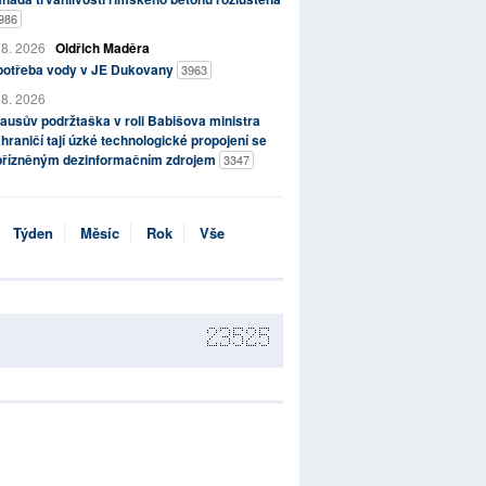
986
 8. 2026
Oldřich Maděra
potřeba vody v JE Dukovany
3963
 8. 2026
ausův podržtaška v roli Babišova ministra
hraničí tají úzké technologické propojení se
přízněným dezinformačním zdrojem
3347
Týden
Měsíc
Rok
Vše
23525