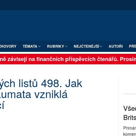
ZHOVORY
TÉMATA
RUBRIKY
NEJČTENĚJŠÍ
AUTOŘI
PŘÍ
ě závisejí na finančních příspěvcích čtenářů. Prosíme,
ch listů 498. Jak
aumata vzniklá
í
Všec
Brit
Primár
komerc