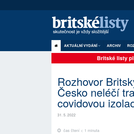
AKTUÁLNÍ VYDÁNÍ
ARCHIV
RO
Britské listy pln
Rozhovor Britský
Česko neléčí tr
covidovou izolac
31. 5. 2022
čas čtení < 1 minuta