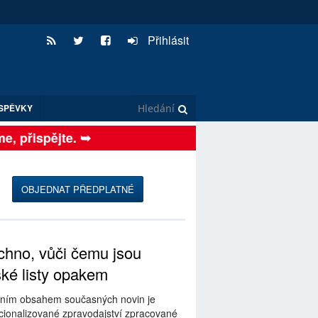
Přihlásit
SPĚVKY
 přispějte. ➥
OBJEDNAT PŘEDPLATNÉ
hno, vůči čemu jsou
ské listy opakem
ním obsahem současných novin je
ionalizované zpravodajství zpracované