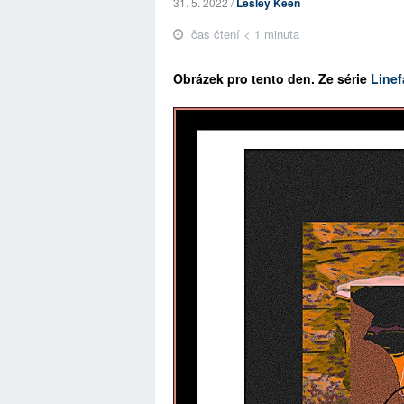
31. 5. 2022 /
Lesley Keen
čas čtení < 1 minuta
Obrázek pro tento den. Ze série
Linef