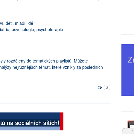
í, děti, mladí lidé
atrie, psychologie, psychoterapie
byly rozděleny do tematických playlistů. Můžete
alýzy nejrůznějších témat, které vznikly za posledních
2