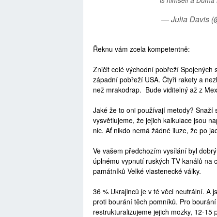
— Julia Davis 
Řeknu vám zcela kompetentně:
Zničit celé východní pobřeží Spojených 
západní pobřeží USA. Čtyři rakety a nezb
než mrakodrap. Bude viditelný až z Mex
Jaké že to oni používají metody? Snaží 
vysvětlujeme, že jejich kalkulace jsou n
nic. Ať nikdo nemá žádné iluze, že po j
Ve vašem předchozím vysílání byl dobrý p
úplnému vypnutí ruských TV kanálů na ce
památníků Velké vlastenecké války.
36 % Ukrajinců je v té věci neutrální. A js
proti bourání těch pomníků. Pro bourán
restrukturalizujeme jejich mozky, 12-15 