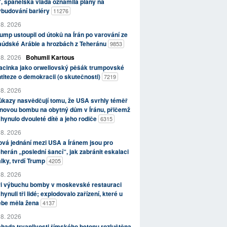
, španělská vláda oznámila plány na
ybudování bariéry
11276
 8. 2026
ump ustoupil od útoků na Írán po varování ze
aúdské Arábie a hrozbách z Teheránu
9853
 8. 2026
Bohumil Kartous
acinka jako orwellovský pěšák trumpovské
titeze o demokracii (o skutečnosti)
7219
 8. 2026
kazy nasvědčují tomu, že USA svrhly téměř
novou bombu na obytný dům v Íránu, přičemž
hynulo dvouleté dítě a jeho rodiče
6315
 8. 2026
vá jednání mezi USA a Íránem jsou pro
herán „poslední šancí“, jak zabránit eskalaci
lky, tvrdí Trump
4205
 8. 2026
ři výbuchu bomby v moskevské restauraci
hynuli tři lidé; explodovalo zařízení, které u
ebe měla žena
4137
 8. 2026
hada trvanlivosti římského betonu rozluštěna