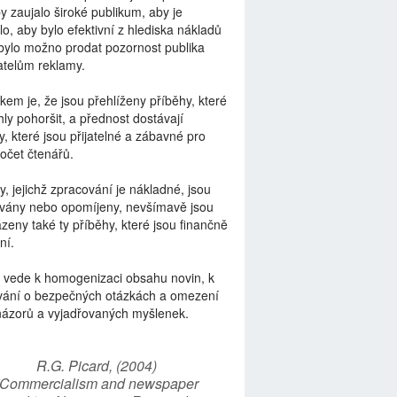
by zaujalo široké publikum, aby je
lo, aby bylo efektivní z hlediska nákladů
bylo možno prodat pozornost publika
telům reklamy.
kem je, že jsou přehlíženy příběhy, které
ly pohoršit, a přednost dostávají
y, které jsou přijatelné a zábavné pro
počet čtenářů.
y, jejichž zpracování je nákladné, jsou
vány nebo opomíjeny, nevšímavě jsou
zeny také ty příběhy, které jsou finančně
ní.
 vede k homogenizaci obsahu novin, k
vání o bezpečných otázkách a omezení
názorů a vyjadřovaných myšlenek.
R.G. Picard, (2004)
“Commercialism and newspaper