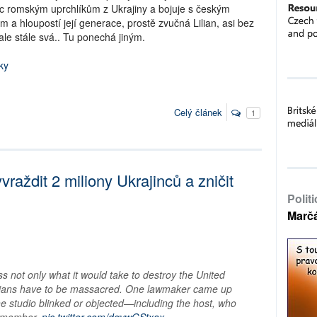
 romským uprchlíkům z Ukrajiny a bojuje s českým
 a hloupostí její generace, prostě zvučná Lilian, asi bez
ale stále svá.. Tu ponechá jiným.
ky
Celý článek
1
raždit 2 miliony Ukrajinců a zničit
Polit
Marč
s not only what it would take to destroy the United
nians have to be massacred. One lawmaker came up
 the studio blinked or objected—including the host, who
a member.
pic.twitter.com/dqywGStxax