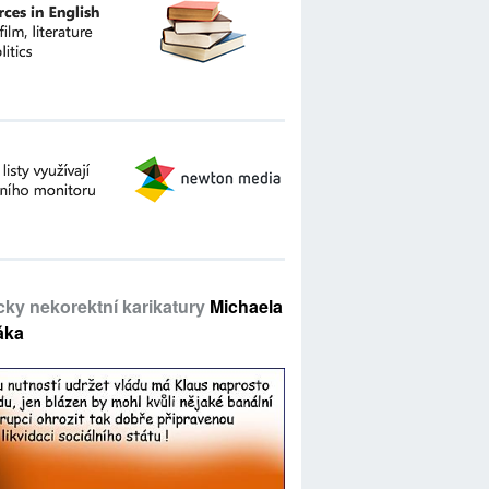
icky nekorektní karikatury
Michaela
áka