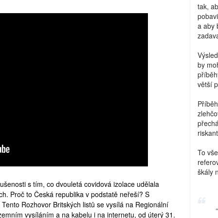
tak, a
pobavi
a aby 
zadava
Výsled
by moh
příběh
větší 
Příběh
zlehčo
přechá
riskant
To vše
refero
škály 
enosti s tím, co dvouletá covidová izolace udělala
h. Proč to Česká republika v podstatě neřeší? S
Tento Rozhovor Britských listů se vysílá na Regionální
 pozemním vysíláním a na kabelu i na internetu, od úterý 31.