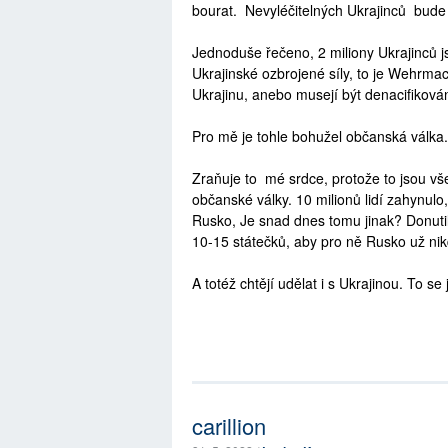
bourat. Nevyléčitelných Ukrajinců bud
Jednoduše řečeno, 2 miliony Ukrajinců js
Ukrajinské ozbrojené síly, to je Wehrmach
Ukrajinu, anebo musejí být denacifikován
Pro mě je tohle bohužel občanská válka.
Zraňuje to mé srdce, protože to jsou vš
občanské války. 10 milionů lidí zahynulo
Rusko, Je snad dnes tomu jinak? Donutili 
10-15 státečků, aby pro ně Rusko už ni
A totéž chtějí udělat i s Ukrajinou. To se
carillion