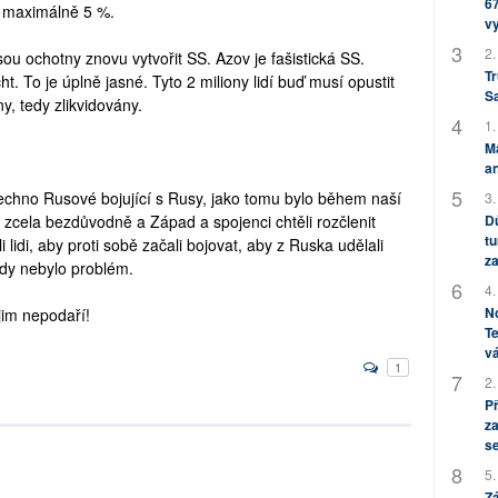
67
e maximálně 5 %.
v
2.
ou ochotny znovu vytvořit SS. Azov je fašistická SS.
Tr
t. To je úplně jasné. Tyto 2 miliony lidí buď musí opustit
S
y, tedy zlikvidovány.
1.
M
an
echno Rusové bojující s Rusy, jako tomu bylo během naší
3.
, zcela bezdůvodně a Západ a spojenci chtěli rozčlenit
Dů
tu
lidi, aby proti sobě začali bojovat, aby z Ruska udělali
za
kdy nebylo problém.
4.
No
 jim nepodaří!
Te
vá
1
2.
P
za
s
5.
Zá