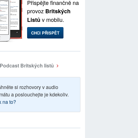
Přispějte finančně na
provoz
Britských
v mobilu.
Listů
CHCI PŘISPĚT
Podcast Britských listů
áhněte si rozhovory v audio
mátu a poslouchejte je kdekoliv.
k na to?