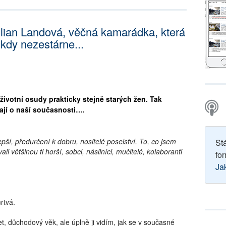
ilian Landová, věčná kamarádka, která
ikdy nezestárne...
i životní osudy prakticky stejně starých žen. Tak
dají o naší současnosti….
lepší, předurčení k dobru, nositelé poselství. To, co jsem
St
li většinou ti horší, sobci, násilníci, mučitelé, kolaboranti
for
Ja
rtvá.
t, důchodový věk, ale úplně ji vidím, jak se v současné