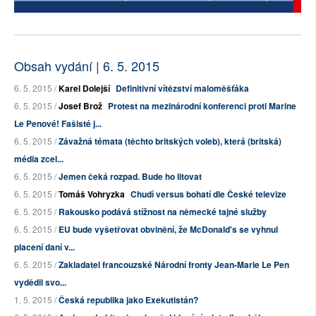
Obsah vydání | 6. 5. 2015
6. 5. 2015 /
Karel Dolejší
Definitivní vítězství maloměšťáka
6. 5. 2015 /
Josef Brož
Protest na mezinárodní konferenci proti Marine
Le Penové! Fašisté j...
6. 5. 2015 /
Závažná témata (těchto britských voleb), která (britská)
média zcel...
6. 5. 2015 /
Jemen čeká rozpad. Bude ho litovat
6. 5. 2015 /
Tomáš Vohryzka
Chudí versus bohatí dle České televize
6. 5. 2015 /
Rakousko podává stížnost na německé tajné služby
6. 5. 2015 /
EU bude vyšetřovat obvinění, že McDonald's se vyhnul
placení daní v...
6. 5. 2015 /
Zakladatel francouzské Národní fronty Jean-Marie Le Pen
vydědil svo...
1. 5. 2015 /
Česká republika jako Exekutistán?