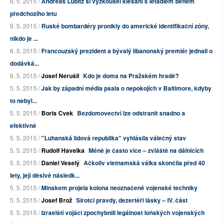
6. 5. 2015 /
Andreas Lubitz si vyzkoušel klesání s letadlem během
předchozího letu
6. 5. 2015 /
Ruské bombardéry pronikly do americké identifikační zóny,
nikdo je ...
6. 5. 2015 /
Francouzský prezident a bývalý libanonský premiér jednali o
dodávká...
6. 5. 2015 /
Josef Nerušil
Kdo je doma na Pražském hradě?
5. 5. 2015 /
Jak by západní média psala o nepokojích v Baltimore, kdyby
to nebyl...
5. 5. 2015 /
Boris Cvek
Bezdomovectví lze odstranit snadno a
efektivně
5. 5. 2015 /
"Luhanská lidová republika" vyhlásila válečný stav
5. 5. 2015 /
Rudolf Havelka
Méně je často více – zvláště na dálnicích
5. 5. 2015 /
Daniel Veselý
Ačkoliv vietnamská válka skončila před 40
lety, její děsivé následk...
5. 5. 2015 /
Minskem projela kolona neoznačené vojenské techniky
5. 5. 2015 /
Josef Brož
Sirotci pravdy, dezertéři lásky – IV. část
5. 5. 2015 /
Izraelští vojáci zpochybnili legálnost loňských vojenských