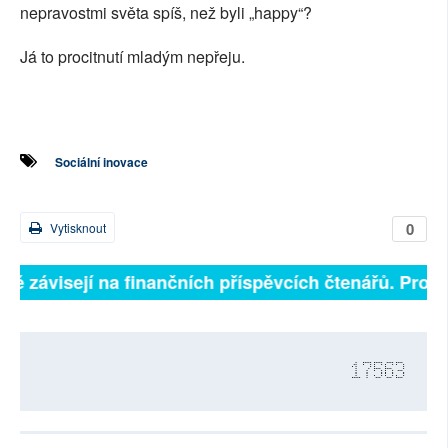
nepravostmi světa spíš, než byli „happy“?
Já to procitnutí mladým nepřeju.
Sociální inovace
0
Vytisknout
lně závisejí na finančních příspěvcích čtenářů. Prosím
17563