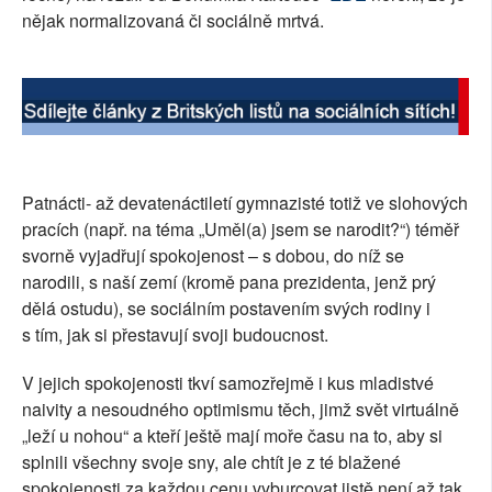
nějak normalizovaná či sociálně mrtvá.
SOCIÁLNÍ SÍTĚ
RUBRIKY
PLNÁ VERZE STRÁNEK
Patnácti- až devatenáctiletí gymnazisté totiž ve slohových
pracích (např. na téma „Uměl(a) jsem se narodit?“) téměř
svorně vyjadřují spokojenost – s dobou, do níž se
narodili, s naší zemí (kromě pana prezidenta, jenž prý
dělá ostudu), se sociálním postavením svých rodiny i
s tím, jak si přestavují svoji budoucnost.
V jejich spokojenosti tkví samozřejmě i kus mladistvé
naivity a nesoudného optimismu těch, jimž svět virtuálně
„leží u nohou“ a kteří ještě mají moře času na to, aby si
splnili všechny svoje sny, ale chtít je z té blažené
spokojenosti za každou cenu vyburcovat jistě není až tak