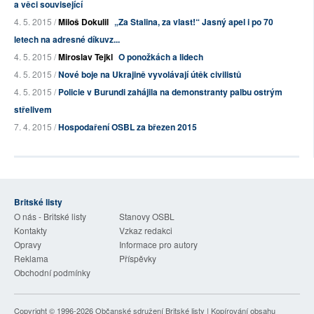
a věci související
4. 5. 2015 /
Miloš Dokulil
„Za Stalina, za vlast!“ Jasný apel i po 70
letech na adresné díkuvz...
4. 5. 2015 /
Miroslav Tejkl
O ponožkách a lidech
4. 5. 2015 /
Nové boje na Ukrajině vyvolávají útěk civilistů
4. 5. 2015 /
Policie v Burundi zahájila na demonstranty palbu ostrým
střelivem
7. 4. 2015 /
Hospodaření OSBL za březen 2015
Britské listy
O nás - Britské listy
Stanovy OSBL
Kontakty
Vzkaz redakci
Opravy
Informace pro autory
Reklama
Příspěvky
Obchodní podmínky
Copyright © 1996-2026
Občanské sdružení Britské listy
| Kopírování obsahu