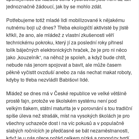
jednoznačně žádoucí, jak by se mohlo zdát.
Potřebujeme totiž mladé lidi mobilizované k nějakému
nutnému boji už dnes? Třeba ekologičtí aktivisté by jistě
křikli, že ano, ale mládež z vlastní zkušenosti věří
technickému pokroku, který jí za poslední roky přinesl
tolik báječných elektronických hraček, že je pro ni něco
jako „kouzelník“, na něhož je spoleh, a když bude chtít,
nebude nás jenom spojovat a bavit, ale může časem
pěkně vyčistit ovzduší anebo za nás nechat makat roboty,
kdyby to třeba nezvládli Babišovi lidé.
Mládež se dnes má v České republice ve velké většině
prostě fajn, protože ve školském systému není pod
velkým tlakem, státní maturita je v porovnání s tou tradiční
spíše úleva než strašák, míst na vysokých školách je pro
všechny uchazeče dost i na víc pokusů a v populačně
slabých ročnících je předčasné se bát nezaměstnanosti,
když je u nás přece pořád celkem nízká a prognózy tvrdí,