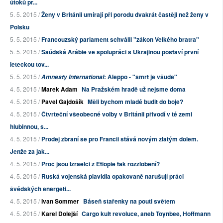
útoků pr...
5. 5. 2015 /
Ženy v Británii umírají při porodu dvakrát častěji než ženy v
Polsku
5. 5. 2015 /
Francouzský parlament schválil "zákon Velkého bratra"
5. 5. 2015 /
Saúdská Arábie ve spolupráci s Ukrajinou postaví první
leteckou tov...
5. 5. 2015 /
: Aleppo - "smrt je všude"
Amnesty International
4. 5. 2015 /
Marek Adam
Na Pražském hradě už nejsme doma
4. 5. 2015 /
Pavel Gajdošík
Měli bychom mladé budit do boje?
4. 5. 2015 /
Čtvrteční všeobecné volby v Británii přivodí v té zemi
hlubinnou, s...
4. 5. 2015 /
Prodej zbraní se pro Francii stává novým zlatým dolem.
Jenže za jak...
4. 5. 2015 /
Proč jsou Izraelci z Etiopie tak rozzlobení?
4. 5. 2015 /
Ruská vojenská plavidla opakovaně narušují práci
švédských energeti...
4. 5. 2015 /
Ivan Sommer
Báseň stařenky na pouti světem
4. 5. 2015 /
Karel Dolejší
Cargo kult revoluce, aneb Toynbee, Hoffmann