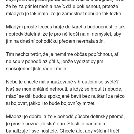
že by za pár let mohla navíc dále poklesnout, protože
mladých je tak málo, že je zaměstnat nebude tak těžké.
Mladým prostě leccos hraje do karet a budoucnost je tak
nepředvídatelná, že je pro ně lepší na ni nemyslet, aby
jim na dnešní pohodičku předem nevrhala stín.
Tím nechci tvrdit, že je nemáme občas popíchnout, ať
nejsou v pohodě až příliš, jenže vydržet by jim
spokojenost jistě raději měla.
Nebo je chcete mít angažované v hroutícím se světě?
Náš se momentálně nehroutí, a když se hroutit nebude,
mladí se dál budou spokojeně bavit bez nutkání za něco
tu bojovat, jakkoli to bude bojovníky mrzet.
Mládeži je dobře, a že v pohodě působí dětinsky pitomě,
je prostě běžná „rajská“ daň. Štěstí je banální a
banalizuje i své nositele. Chcete ale, aby všichni trpěli