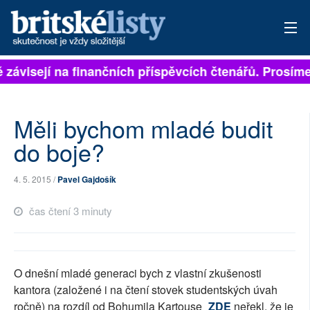
ě závisejí na finančních příspěvcích čtenářů. Prosíme,
PŘIHLÁSIT
AKTUÁLNÍ VYDÁNÍ
Měli bychom mladé budit
ARCHIV
do boje?
ROZHOVORY
4. 5. 2015 /
Pavel Gajdošík
TÉMATA
čas čtení 3 minuty
NEJČTENĚJŠÍ ZA 7 DNÍ
AUTOŘI
O dnešní mladé generaci bych z vlastní zkušenosti
kantora (založené i na čtení stovek studentských úvah
PŘÍSPĚVKY NA PROVOZ
ročně) na rozdíl od Bohumila Kartouse
ZDE
neřekl, že je