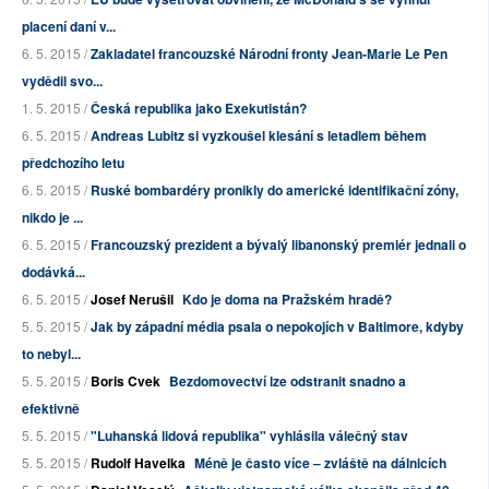
placení daní v...
6. 5. 2015 /
Zakladatel francouzské Národní fronty Jean-Marie Le Pen
vydědil svo...
1. 5. 2015 /
Česká republika jako Exekutistán?
6. 5. 2015 /
Andreas Lubitz si vyzkoušel klesání s letadlem během
předchozího letu
6. 5. 2015 /
Ruské bombardéry pronikly do americké identifikační zóny,
nikdo je ...
6. 5. 2015 /
Francouzský prezident a bývalý libanonský premiér jednali o
dodávká...
6. 5. 2015 /
Josef Nerušil
Kdo je doma na Pražském hradě?
5. 5. 2015 /
Jak by západní média psala o nepokojích v Baltimore, kdyby
to nebyl...
5. 5. 2015 /
Boris Cvek
Bezdomovectví lze odstranit snadno a
efektivně
5. 5. 2015 /
"Luhanská lidová republika" vyhlásila válečný stav
5. 5. 2015 /
Rudolf Havelka
Méně je často více – zvláště na dálnicích