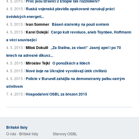
4. 5. 2015 /
Proč jsou Izraelci z Etiopie tak rozzlobení?
4. 5. 2015 /
Ruská vojenská plavidla opakovaně narušují práci
švédských energeti...
4. 5. 2015 /
Ivan Sommer
Báseň stařenky na pouti světem
4. 5. 2015 /
Karel Dolejší
Cargo kult revoluce, aneb Toynbee, Hoffmann
a věci související
4. 5. 2015 /
Miloš Dokulil
„Za Stalina, za vlast!“ Jasný apel i po 70
letech na adresné díkuvz...
4. 5. 2015 /
Miroslav Tejkl
O ponožkách a lidech
4. 5. 2015 /
Nové boje na Ukrajině vyvolávají útěk civilistů
4. 5. 2015 /
Policie v Burundi zahájila na demonstranty palbu ostrým
střelivem
7. 4. 2015 /
Hospodaření OSBL za březen 2015
Britské listy
O nás - Britské listy
Stanovy OSBL