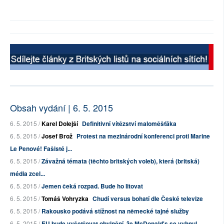
Obsah vydání | 6. 5. 2015
6. 5. 2015 /
Karel Dolejší
Definitivní vítězství maloměšťáka
6. 5. 2015 /
Josef Brož
Protest na mezinárodní konferenci proti Marine
Le Penové! Fašisté j...
6. 5. 2015 /
Závažná témata (těchto britských voleb), která (britská)
média zcel...
6. 5. 2015 /
Jemen čeká rozpad. Bude ho litovat
6. 5. 2015 /
Tomáš Vohryzka
Chudí versus bohatí dle České televize
6. 5. 2015 /
Rakousko podává stížnost na německé tajné služby
6. 5. 2015 /
EU bude vyšetřovat obvinění, že McDonald's se vyhnul