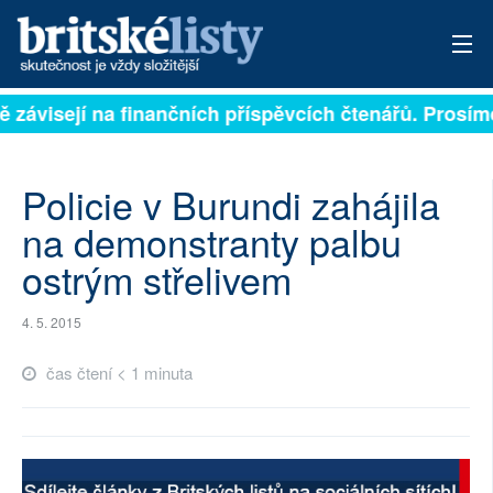
ně závisejí na finančních příspěvcích čtenářů. Prosíme
PŘIHLÁSIT
AKTUÁLNÍ VYDÁNÍ
Policie v Burundi zahájila
ARCHIV
na demonstranty palbu
ostrým střelivem
ROZHOVORY
TÉMATA
4. 5. 2015
NEJČTENĚJŠÍ ZA 7 DNÍ
čas čtení < 1 minuta
AUTOŘI
PŘÍSPĚVKY NA PROVOZ