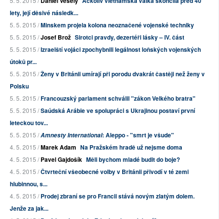
5. 5. 2015 /
Daniel Veselý
Ačkoliv vietnamská válka skončila před 40
lety, její děsivé následk...
5. 5. 2015 /
Minskem projela kolona neoznačené vojenské techniky
5. 5. 2015 /
Josef Brož
Sirotci pravdy, dezertéři lásky – IV. část
5. 5. 2015 /
Izraelští vojáci zpochybnili legálnost loňských vojenských
útoků pr...
5. 5. 2015 /
Ženy v Británii umírají při porodu dvakrát častěji než ženy v
Polsku
5. 5. 2015 /
Francouzský parlament schválil "zákon Velkého bratra"
5. 5. 2015 /
Saúdská Arábie ve spolupráci s Ukrajinou postaví první
leteckou tov...
5. 5. 2015 /
: Aleppo - "smrt je všude"
Amnesty International
4. 5. 2015 /
Marek Adam
Na Pražském hradě už nejsme doma
4. 5. 2015 /
Pavel Gajdošík
Měli bychom mladé budit do boje?
4. 5. 2015 /
Čtvrteční všeobecné volby v Británii přivodí v té zemi
hlubinnou, s...
4. 5. 2015 /
Prodej zbraní se pro Francii stává novým zlatým dolem.
Jenže za jak...