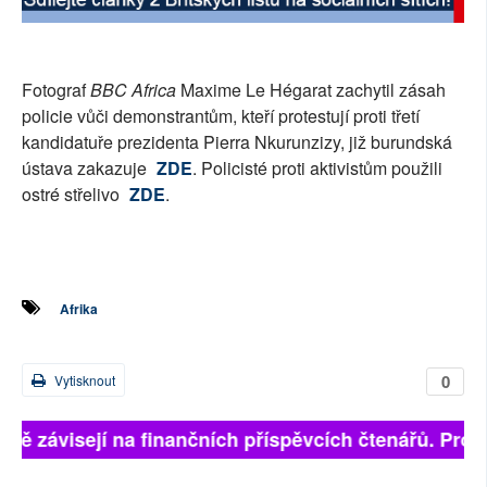
SOCIÁLNÍ SÍTĚ
RUBRIKY
Fotograf
BBC Africa
Maxime Le Hégarat zachytil zásah
policie vůči demonstrantům, kteří protestují proti třetí
PLNÁ VERZE STRÁNEK
kandidatuře prezidenta Pierra Nkurunzizy, již burundská
ústava zakazuje
ZDE
. Policisté proti aktivistům použili
ostré střelivo
ZDE
.
Afrika
0
Vytisknout
plně závisejí na finančních příspěvcích čtenářů. Prosí