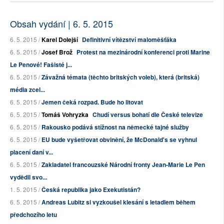
Obsah vydání | 6. 5. 2015
6. 5. 2015 /
Karel Dolejší
Definitivní vítězství maloměšťáka
6. 5. 2015 /
Josef Brož
Protest na mezinárodní konferenci proti Marine
Le Penové! Fašisté j...
6. 5. 2015 /
Závažná témata (těchto britských voleb), která (britská)
média zcel...
6. 5. 2015 /
Jemen čeká rozpad. Bude ho litovat
6. 5. 2015 /
Tomáš Vohryzka
Chudí versus bohatí dle České televize
6. 5. 2015 /
Rakousko podává stížnost na německé tajné služby
6. 5. 2015 /
EU bude vyšetřovat obvinění, že McDonald's se vyhnul
placení daní v...
6. 5. 2015 /
Zakladatel francouzské Národní fronty Jean-Marie Le Pen
vydědil svo...
1. 5. 2015 /
Česká republika jako Exekutistán?
6. 5. 2015 /
Andreas Lubitz si vyzkoušel klesání s letadlem během
předchozího letu