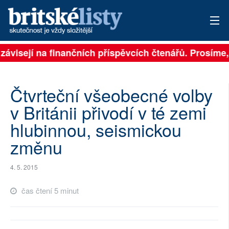
 závisejí na finančních příspěvcích čtenářů. Prosíme, 
PŘIHLÁSIT
AKTUÁLNÍ VYDÁNÍ
Čtvrteční všeobecné volby
ARCHIV
v Británii přivodí v té zemi
hlubinnou, seismickou
ROZHOVORY
změnu
TÉMATA
4. 5. 2015
NEJČTENĚJŠÍ ZA 7 DNÍ
čas čtení 5 minut
AUTOŘI
PŘÍSPĚVKY NA PROVOZ