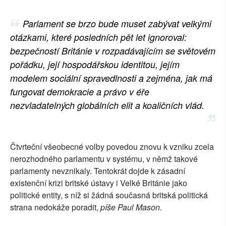
SOCIÁLNÍ SÍTĚ
Parlament se brzo bude muset zabývat velkými
RUBRIKY
otázkami, které posledních pět let ignoroval:
bezpečností Británie v rozpadávajícím se světovém
PLNÁ VERZE STRÁNEK
pořádku, její hospodářskou identitou, jejím
modelem sociální spravedlnosti a zejména, jak má
fungovat demokracie a právo v éře
nezvladatelných globálních elit a koaličních vlád.
Čtvrteční všeobecné volby povedou znovu k vzniku zcela
nerozhodného parlamentu v systému, v němž takové
parlamenty nevznikaly. Tentokrát dojde k zásadní
existenční krizi britské ústavy i Velké Británie jako
politické entity, s níž si žádná současná britská politická
strana nedokáže poradit,
píše Paul Mason
.