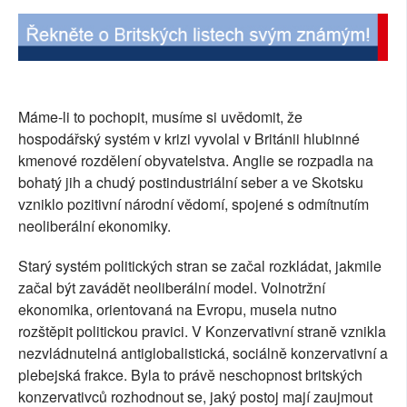
Máme-li to pochopit, musíme si uvědomit, že
hospodářský systém v krizi vyvolal v Británii hlubinné
kmenové rozdělení obyvatelstva. Anglie se rozpadla na
bohatý jih a chudý postindustriální seber a ve Skotsku
vzniklo pozitivní národní vědomí, spojené s odmítnutím
neoliberální ekonomiky.
Starý systém politických stran se začal rozkládat, jakmile
začal být zavádět neoliberální model. Volnotržní
ekonomika, orientovaná na Evropu, musela nutno
rozštěpit politickou pravici. V Konzervativní straně vznikla
nezvládnutelná antiglobalistická, sociálně konzervativní a
plebejská frakce. Byla to právě neschopnost britských
konzervativců rozhodnout se, jaký postoj mají zaujmout