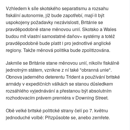
Vzhledem k síle skotského separatismu a rozsahu
fiskální autonomie, jíž bude zapotřebí, mají-li být
uspokojeny požadavky nezávislosti, Británie se
pravděpodobně stane měnovou unií. Skotsko a Wales
budou mít vlastní samostatné daňov= systémy a totéž
pravděpodobně bude platit i pro jednotlivé anglické
regiony. Takže měnová politika bude zpolitizována.
Jakmile se Británie stane měnovou unií, nikoliv fiskálně
jednotným státem, vznikne z ní také "obranná unie".
Obnova jaderného deterentu Trident a používání britské
armády v expedičních válkách se stanou důsledkem
rozsáhlého vyjednávání a přestanou být absolutním
rozhodovacím právem premiéra v Downing Street.
Obě velké britské politické strany čelí po 7. květnu
jednoduché volbě: Přizpůsobte se, anebo zemřete.