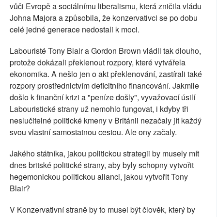
vůči Evropě a sociálnímu liberalismu, která zničila vládu
Johna Majora a způsobila, že konzervativci se po dobu
celé jedné generace nedostali k moci.
Labouristé Tony Blair a Gordon Brown vládli tak dlouho,
protože dokázali překlenout rozpory, které vytvářela
ekonomika. A nešlo jen o akt překlenování, zastírali také
rozpory prostřednictvím deficitního financování. Jakmile
došlo k finanční krizi a "peníze došly", vyvažovací úsilí
Labouristické strany už nemohlo fungovat, i kdyby tři
neslučitelné politické kmeny v Británii nezačaly jít každý
svou vlastní samostatnou cestou. Ale ony začaly.
Jakého státníka, jakou politickou strategii by musely mít
dnes britské politické strany, aby byly schopny vytvořit
hegemonickou politickou alianci, jakou vytvořit Tony
Blair?
V Konzervativní straně by to musel být člověk, který by