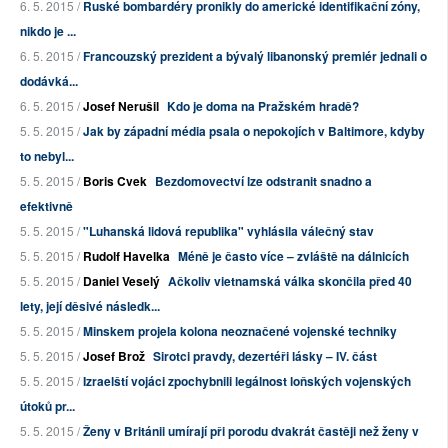
6. 5. 2015 /
Ruské bombardéry pronikly do americké identifikační zóny,
nikdo je ...
6. 5. 2015 /
Francouzský prezident a bývalý libanonský premiér jednali o
dodávká...
6. 5. 2015 /
Josef Nerušil
Kdo je doma na Pražském hradě?
5. 5. 2015 /
Jak by západní média psala o nepokojích v Baltimore, kdyby
to nebyl...
5. 5. 2015 /
Boris Cvek
Bezdomovectví lze odstranit snadno a
efektivně
5. 5. 2015 /
"Luhanská lidová republika" vyhlásila válečný stav
5. 5. 2015 /
Rudolf Havelka
Méně je často více – zvláště na dálnicích
5. 5. 2015 /
Daniel Veselý
Ačkoliv vietnamská válka skončila před 40
lety, její děsivé následk...
5. 5. 2015 /
Minskem projela kolona neoznačené vojenské techniky
5. 5. 2015 /
Josef Brož
Sirotci pravdy, dezertéři lásky – IV. část
5. 5. 2015 /
Izraelští vojáci zpochybnili legálnost loňských vojenských
útoků pr...
5. 5. 2015 /
Ženy v Británii umírají při porodu dvakrát častěji než ženy v