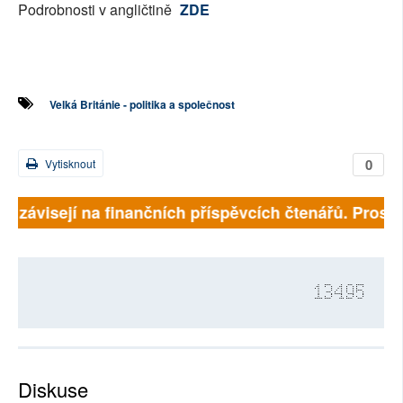
Podrobnosti v angličtině
ZDE
Velká Británie - politika a společnost
0
Vytisknout
ně závisejí na finančních příspěvcích čtenářů. Prosíme
13495
Diskuse