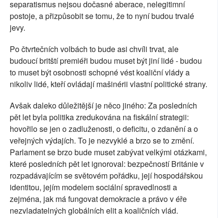
separatismus nejsou dočasné aberace, nelegitimní
postoje, a přizpůsobit se tomu, že to nyní budou trvalé
jevy.
Po čtvrtečních volbách to bude asi chvíli trvat, ale
budoucí britští premiéři budou muset být jiní lidé - budou
to muset být osobnosti schopné vést koaliční vlády a
nikoliv lidé, kteří ovládají mašinérii vlastní politické strany.
Avšak daleko důležitější je něco jiného: Za posledních
pět let byla politika zredukována na fiskální strategii:
hovořilo se jen o zadluženosti, o deficitu, o zdanění a o
veřejných výdajích. To je nezvyklé a brzo se to změní.
Parlament se brzo bude muset zabývat velkými otázkami,
které posledních pět let ignoroval: bezpečností Británie v
rozpadávajícím se světovém pořádku, její hospodářskou
identitou, jejím modelem sociální spravedlnosti a
zejména, jak má fungovat demokracie a právo v éře
nezvladatelných globálních elit a koaličních vlád.