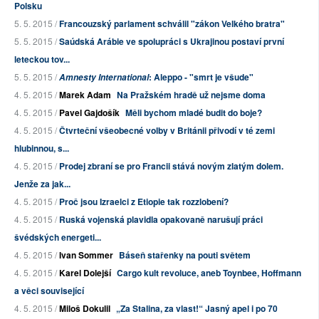
Polsku
5. 5. 2015 /
Francouzský parlament schválil "zákon Velkého bratra"
5. 5. 2015 /
Saúdská Arábie ve spolupráci s Ukrajinou postaví první
leteckou tov...
5. 5. 2015 /
: Aleppo - "smrt je všude"
Amnesty International
4. 5. 2015 /
Marek Adam
Na Pražském hradě už nejsme doma
4. 5. 2015 /
Pavel Gajdošík
Měli bychom mladé budit do boje?
4. 5. 2015 /
Čtvrteční všeobecné volby v Británii přivodí v té zemi
hlubinnou, s...
4. 5. 2015 /
Prodej zbraní se pro Francii stává novým zlatým dolem.
Jenže za jak...
4. 5. 2015 /
Proč jsou Izraelci z Etiopie tak rozzlobení?
4. 5. 2015 /
Ruská vojenská plavidla opakovaně narušují práci
švédských energeti...
4. 5. 2015 /
Ivan Sommer
Báseň stařenky na pouti světem
4. 5. 2015 /
Karel Dolejší
Cargo kult revoluce, aneb Toynbee, Hoffmann
a věci související
4. 5. 2015 /
Miloš Dokulil
„Za Stalina, za vlast!“ Jasný apel i po 70