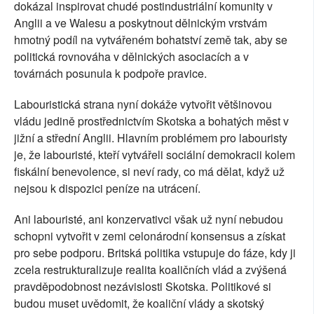
dokázal inspirovat chudé postindustriální komunity v
Anglii a ve Walesu a poskytnout dělnickým vrstvám
hmotný podíl na vytvářeném bohatství země tak, aby se
politická rovnováha v dělnických asociacích a v
továrnách posunula k podpoře pravice.
Labouristická strana nyní dokáže vytvořit většinovou
vládu jedině prostřednictvím Skotska a bohatých měst v
jižní a střední Anglii. Hlavním problémem pro labouristy
je, že labouristé, kteří vytvářeli sociální demokracii kolem
fiskální benevolence, si neví rady, co má dělat, když už
nejsou k dispozici peníze na utrácení.
Ani labouristé, ani konzervativci však už nyní nebudou
schopni vytvořit v zemi celonárodní konsensus a získat
pro sebe podporu. Britská politika vstupuje do fáze, kdy ji
zcela restrukturalizuje realita koaličních vlád a zvýšená
pravděpodobnost nezávislosti Skotska. Politikové si
budou muset uvědomit, že koaliční vlády a skotský