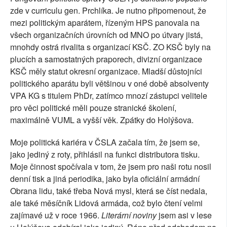
zde v curriculu gen. Prchlíka. Je nutno připomenout, že
mezi politickým aparátem, řízeným HPS panovala na
všech organizačních úrovních od MNO po útvary jistá,
mnohdy ostrá rivalita s organizací KSČ. ZO KSČ byly na
plucích a samostatných praporech, divizní organizace
KSČ měly statut okresní organizace. Mladší důstojníci
politického aparátu byli většinou v oné době absolventy
VPA KG s titulem PhDr, zatímco mnozí zástupci velitele
pro věci politické měli pouze stranické školení,
maximálně VUML a vyšší věk. Zpátky do Holýšova.
Moje politická kariéra v ČSLA začala tím, že jsem se,
jako jediný z roty, přihlásil na funkci distributora tisku.
Moje činnost spočívala v tom, že jsem pro naši rotu nosil
denní tisk a jiná periodika, jako byla oficiální armádní
Obrana lidu, také třeba Nová mysl, která se číst nedala,
ale také měsíčník Lidová armáda, což bylo čtení velmi
zajímavé už v roce 1966.
Literární noviny
jsem asi v lese