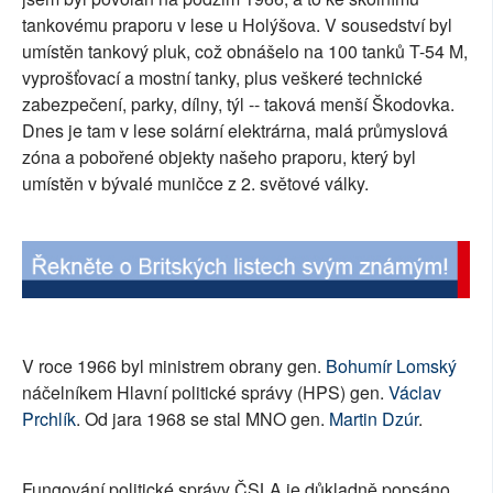
tankovému praporu v lese u Holýšova. V sousedství byl
SOCIÁLNÍ SÍTĚ
umístěn tankový pluk, což obnášelo na 100 tanků T-54 M,
vyprošťovací a mostní tanky, plus veškeré technické
RUBRIKY
zabezpečení, parky, dílny, týl -- taková menší Škodovka.
PLNÁ VERZE STRÁNEK
Dnes je tam v lese solární elektrárna, malá průmyslová
zóna a pobořené objekty našeho praporu, který byl
umístěn v bývalé muničce z 2. světové války.
V roce 1966 byl ministrem obrany gen.
Bohumír Lomský
náčelníkem Hlavní politické správy (HPS) gen.
Václav
Prchlík
. Od jara 1968 se stal MNO gen.
Martin Dzúr
.
Fungování politické správy ČSLA je důkladně popsáno