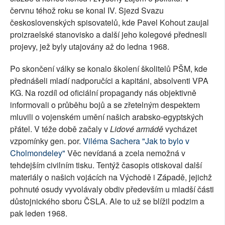
červnu téhož roku se konal IV. Sjezd Svazu
československých spisovatelů, kde Pavel Kohout zaujal
proizraelské stanovisko a další jeho kolegové přednesli
projevy, jež byly utajovány až do ledna 1968.
Po skončení války se konalo školení školitelů PŠM, kde
přednášeli mladí nadporučíci a kapitáni, absolventi VPA
KG. Na rozdíl od oficiální propagandy nás objektivně
informovali o průběhu bojů a se zřetelným despektem
mluvili o vojenském umění našich arabsko-egyptských
přátel. V téže době začaly v
Lidové armádě
vycházet
vzpomínky gen. por.
Viléma Sachera
"Jak to bylo v
Cholmondeley"
Věc nevídaná a zcela nemožná v
tehdejším civilním tisku. Tentýž časopis otiskoval další
materiály o našich vojácích na Východě i Západě, jejichž
pohnuté osudy vyvolávaly obdiv především u mladší části
důstojnického sboru ČSLA. Ale to už se blížil podzim a
pak leden 1968.