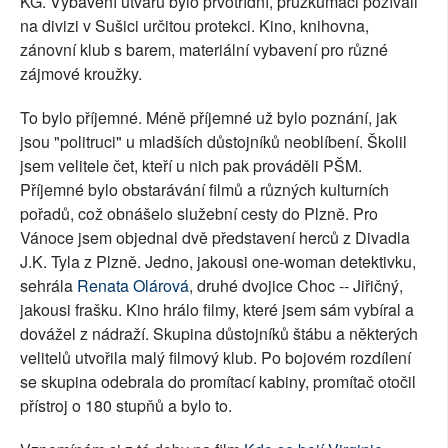
KG. Vybavení útvaru bylo prvotřídní, průzkumáci požívali
na divizi v Sušici určitou protekci. Kino, knihovna,
zánovní klub s barem, materiální vybavení pro různé
zájmové kroužky.
To bylo příjemné. Méně příjemné už bylo poznání, jak
jsou "politruci" u mladších důstojníků neoblíbení. Školil
jsem velitele čet, kteří u nich pak prováděli PŠM.
Příjemné bylo obstarávání filmů a různých kulturních
pořadů, což obnášelo služební cesty do Plzně. Pro
Vánoce jsem objednal dvě představení herců z Divadla
J.K. Tyla z Plzně. Jedno, jakousi one-woman detektivku,
sehrála
Renata Olárová
, druhé dvojice Choc -- Jiřičný,
jakousi frašku. Kino hrálo filmy, které jsem sám vybíral a
dovážel z nádraží. Skupina důstojníků štábu a některých
velitelů utvořila malý filmový klub. Po bojovém rozdílení
se skupina odebrala do promítací kabiny, promítač otočil
přístroj o 180 stupňů a bylo to.