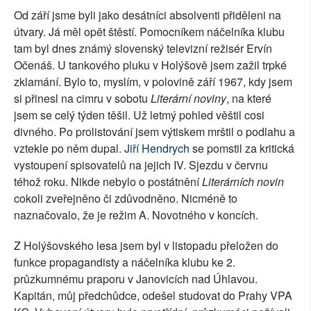
Od září jsme byli jako desátníci absolventi přiděleni na
útvary. Já měl opět štěstí. Pomocníkem náčelníka klubu
tam byl dnes známý slovenský televizní režisér Ervín
Očenáš. U tankového pluku v Holýšově jsem zažil trpké
zklamání. Bylo to, myslím, v polovině září 1967, kdy jsem
si přinesl na cimru v sobotu
Literární noviny
, na které
jsem se celý týden těšil. Už letmý pohled věštil cosi
divného. Po prolistování jsem výtiskem mrštil o podlahu a
vztekle po něm dupal.
Jiří Hendrych
se pomstil za kritická
vystoupení spisovatelů na jejich IV. Sjezdu v červnu
téhož roku. Nikde nebylo o postátnění
Literárních novin
cokoli zveřejněno či zdůvodněno. Nicméně to
naznačovalo, že je režim A. Novotného v koncích.
Z Holýšovského lesa jsem byl v listopadu přeložen do
funkce propagandisty a náčelníka klubu ke 2.
průzkumnému praporu v Janovicích nad Úhlavou.
Kapitán, můj předchůdce, odešel studovat do Prahy VPA