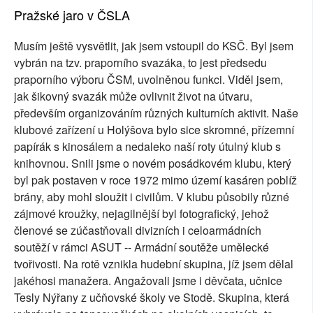
Pražské jaro v ČSLA
Musím ještě vysvětlit, jak jsem vstoupil do KSČ. Byl jsem
vybrán na tzv. praporního svazáka, to jest předsedu
praporního výboru ČSM, uvolněnou funkci. Viděl jsem,
jak šikovný svazák může ovlivnit život na útvaru,
především organizováním různých kulturních aktivit. Naše
klubové zařízení u Holýšova bylo sice skromné, přízemní
papírák s kinosálem a nedaleko naší roty útulný klub s
knihovnou. Snili jsme o novém posádkovém klubu, který
byl pak postaven v roce 1972 mimo území kasáren poblíž
brány, aby mohl sloužit i civilům. V klubu působily různé
zájmové kroužky, nejagilnější byl fotografický, jehož
členové se zúčastňovali divizních i celoarmádních
soutěží v rámci ASUT -- Armádní soutěže umělecké
tvořivosti. Na rotě vznikla hudební skupina, jíž jsem dělal
jakéhosi manažera. Angažovali jsme i děvčata, učnice
Tesly Nýřany z učňovské školy ve Stodě. Skupina, která