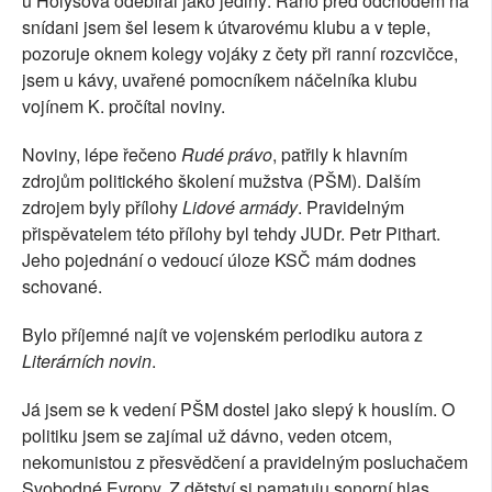
u Holýšova odebíral jako jediný. Ráno před odchodem na
snídani jsem šel lesem k útvarovému klubu a v teple,
pozoruje oknem kolegy vojáky z čety při ranní rozcvičce,
jsem u kávy, uvařené pomocníkem náčelníka klubu
vojínem K. pročítal noviny.
Noviny, lépe řečeno
Rudé právo
, patřily k hlavním
zdrojům politického školení mužstva (PŠM). Dalším
zdrojem byly přílohy
Lidové armády
. Pravidelným
přispěvatelem této přílohy byl tehdy JUDr. Petr Pithart.
Jeho pojednání o vedoucí úloze KSČ mám dodnes
schované.
Bylo příjemné najít ve vojenském periodiku autora z
Literárních novin
.
Já jsem se k vedení PŠM dostel jako slepý k houslím. O
politiku jsem se zajímal už dávno, veden otcem,
nekomunistou z přesvědčení a pravidelným posluchačem
Svobodné Evropy. Z dětství si pamatuju sonorní hlas