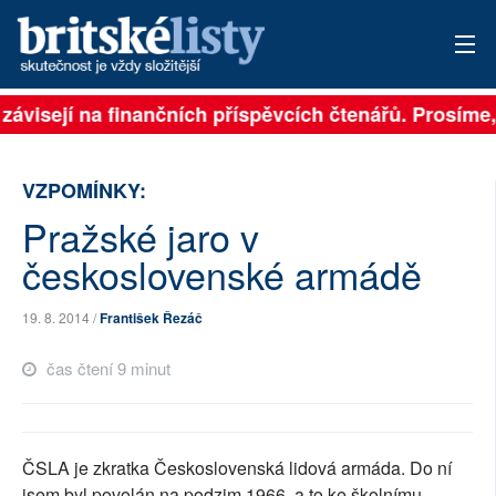
závisejí na finančních příspěvcích čtenářů. Prosíme, 
PŘIHLÁSIT
AKTUÁLNÍ VYDÁNÍ
VZPOMÍNKY:
ARCHIV
Pražské jaro v
československé armádě
ROZHOVORY
TÉMATA
19. 8. 2014 /
František Řezáč
čas čtení 9 minut
NEJČTENĚJŠÍ ZA 7 DNÍ
AUTOŘI
ČSLA je zkratka Československá lidová armáda. Do ní
PŘÍSPĚVKY NA PROVOZ
jsem byl povolán na podzim 1966, a to ke školnímu