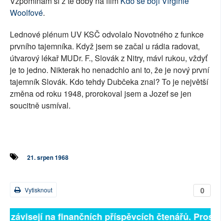
Vzpomínám si z té doby na film
Kdo se bojí Virginie
Woolfové
.
Lednové plénum UV KSČ odvolalo Novotného z funkce
prvního tajemníka. Když jsem se začal u rádia radovat,
útvarový lékař MUDr. F., Slovák z Nitry, mávl rukou, vždyť
je to jedno. Nikterak ho nenadchlo ani to, že je nový první
tajemník Slovák. Kdo tehdy Dubčeka znal? To je největší
změna od roku 1948, prorokoval jsem a Jozef se jen
soucitně usmíval.
21. srpen 1968
0
Vytisknout
ně závisejí na finančních příspěvcích čtenářů. Prosíme