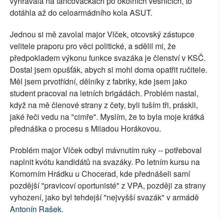
vyhrávala na tancovačkách po okolních vesnicích, to
dotáhla až do celoarmádního kola ASUT.
Jednou si mě zavolal major Vlček, otcovský zástupce
velitele praporu pro věci politické, a sdělil mi, že
předpokladem výkonu funkce svazáka je členství v KSČ.
Dostal jsem opušťák, abych si mohl doma opatřit ručitele.
Měl jsem prvotřídní, dělníky z fabriky, kde jsem jako
student pracoval na letních brigádách. Problém nastal,
když na mě členové strany z čety, byli tuším tři, práskli,
jaké řeči vedu na "cimře". Myslím, že to byla moje krátká
přednáška o procesu s Miladou Horákovou.
Problém major Vlček odbyl mávnutím ruky -- potřeboval
naplnit kvótu kandidátů na svazáky. Po letním kursu na
Komorním Hrádku u Chocerad, kde přednášeli samí
pozdější "pravicoví oportunisté" z VPA, později za strany
vyhození, jako byl tehdejší "nejvyšší svazák" v armádě
Antonín Rašek
.