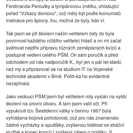
Ferdinanda Peroutky a tympánovou znělku, ohlašující
pořad "Vzkazy domovu", což měly být podle komunistů
instrukce pro špiony. Inu, možná že byly, kdo ví.
Tak jsem se při školení naším velitelem čety (to byla
povinnost každého nižšího velitele) hlásil a on mi začal
svěřovat nejdřív přípravu různých zeměpisných kvízů a
postupně vedení celého PŠM. On sám poručík a před
odchodem od nás nadporučík K., byl jen o pár let starší,
než my a připravoval se na studium IT na Vojenské
technické akademii v Brně. Politi-ka ho evidentně
nezajímala.
Jako vedoucí PŠM jsem byl velitelem roty vyslán na vyšší
školení na úrovni útvaru. A tam jsem valil oči. Při
vypuknutí tzv. Šestidenní války v červnu 1967 byla
vyhlášena bojová pohotovost, což pro nás znamenalo
žádné vycházky a opušťáky, zvýšenou bdělost ve strážní
službě a konec konců i zvýšený zájem o politiku. V