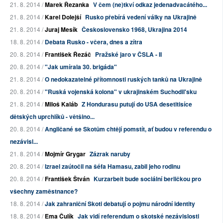
21. 8. 2014 /
Marek Řezanka
V čem (ne)tkví odkaz jedenadvacátého...
21. 8. 2014 /
Karel Dolejší
Rusko přebírá vedení války na Ukrajině
21. 8. 2014 /
Juraj Mesík
Československo 1968, Ukrajina 2014
18. 8. 2014 /
Debata Rusko - včera, dnes a zítra
20. 8. 2014 /
František Řezáč
Pražské jaro v ČSLA - II
20. 8. 2014 /
"Jak umírala 30. brigáda"
21. 8. 2014 /
O nedokazatelné přítomnosti ruských tanků na Ukrajině
20. 8. 2014 /
"Ruská vojenská kolona" v ukrajinském Suchodil'sku
21. 8. 2014 /
Miloš Kaláb
Z Hondurasu putují do USA desetitisíce
dětských uprchlíků - většino...
20. 8. 2014 /
Angličané se Skotům chtějí pomstít, ať budou v referendu o
nezávisl...
21. 8. 2014 /
Mojmír Grygar
Zázrak naruby
20. 8. 2014 /
Izrael zaútočil na šéfa Hamasu, zabil jeho rodinu
20. 8. 2014 /
František Štván
Kurzarbeit bude sociální berličkou pro
všechny zaměstnance?
18. 8. 2014 /
Jak zahraniční Skoti debatují o pojmu národní identity
18. 8. 2014 /
Ema Čulík
Jak vidí referendum o skotské nezávislosti