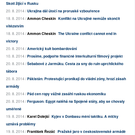
Skoti žijící v Rusku
20. 8. 2014 /
Ukrajina dál útočí na proruské vzbouřence
18. 8. 2014 /
Ammon Cheskin
Konflikt na Ukrajině nemůže skončit
vítězstvím
18. 8. 2014 /
Ammon Cheskin
The Ukraine conflict cannot end in
victory
20. 8. 2014 /
Americký kult bombardování
10. 8. 2014 /
Prosíme, podpořte finančně interkulturní filmový projekt
20. 8. 2014 /
Šebabové z Jarmúku. Cesta za sny do ruin uprchlického
tábora
20. 8. 2014 /
Pákistán: Protestující pronikají do vládní zóny, hrozí zásah
armády
20. 8. 2014 /
Pád cen ropy vážně zasáhl ruskou ekonomiku
20. 8. 2014 /
Ferguson: Egypt naléhá na Spojené státy, aby se chovaly
uměřeně
19. 8. 2014 /
Karel Dolejší
Kyjev v Donbasu mění taktiku. A mlčky
uznává problémy
19. 8. 2014 /
František Řezáč
Pražské jaro v československé armádě