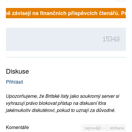
 plně závisejí na finančních příspěvcích čtenářů. Pros
15349
Diskuse
Přihlásit
Upozorňujeme, že Britské listy jako soukromý server si
vyhrazují právo blokovat přístup na diskusní fóra
jakémukoliv diskutérovi, pokud to uznají za důvodné.
Komentáře
nejnovější
oblíbené