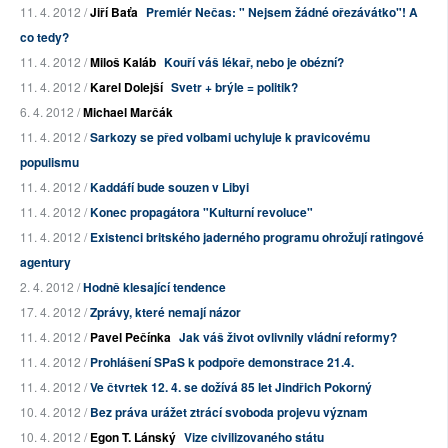
11. 4. 2012 /
Jiří Baťa
Premiér Nečas: " Nejsem žádné ořezávátko"! A
co tedy?
11. 4. 2012 /
Miloš Kaláb
Kouří váš lékař, nebo je obézní?
11. 4. 2012 /
Karel Dolejší
Svetr + brýle = politik?
6. 4. 2012 /
Michael Marčák
11. 4. 2012 /
Sarkozy se před volbami uchyluje k pravicovému
populismu
11. 4. 2012 /
Kaddáfí bude souzen v Libyi
11. 4. 2012 /
Konec propagátora "Kulturní revoluce"
11. 4. 2012 /
Existenci britského jaderného programu ohrožují ratingové
agentury
2. 4. 2012 /
Hodně klesající tendence
17. 4. 2012 /
Zprávy, které nemají názor
11. 4. 2012 /
Pavel Pečínka
Jak váš život ovlivnily vládní reformy?
11. 4. 2012 /
Prohlášení SPaS k podpoře demonstrace 21.4.
11. 4. 2012 /
Ve čtvrtek 12. 4. se dožívá 85 let Jindřich Pokorný
10. 4. 2012 /
Bez práva urážet ztrácí svoboda projevu význam
10. 4. 2012 /
Egon T. Lánský
Vize civilizovaného státu