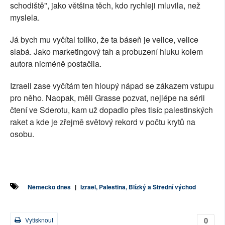
schodiště", jako většina těch, kdo rychleji mluvila, než
myslela.
Já bych mu vyčítal toliko, že ta báseň je velice, velice
slabá. Jako marketingový tah a probuzení hluku kolem
autora nicméně postačila.
Izraeli zase vyčítám ten hloupý nápad se zákazem vstupu
pro něho. Naopak, měli Grasse pozvat, nejlépe na sérii
čtení ve Sderotu, kam už dopadlo přes tisíc palestinských
raket a kde je zřejmě světový rekord v počtu krytů na
osobu.
Německo dnes
|
Izrael, Palestina, Blízký a Střední východ
0
Vytisknout