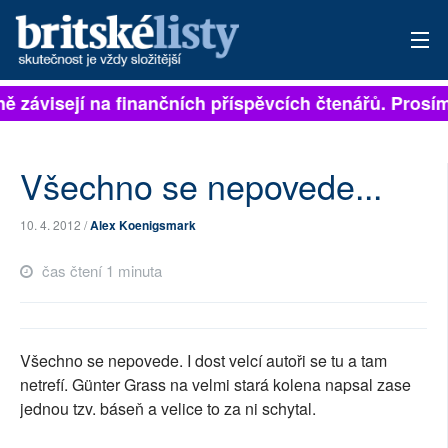
ně závisejí na finančních příspěvcích čtenářů. Prosím
PŘIHLÁSIT
AKTUÁLNÍ VYDÁNÍ
Všechno se nepovede...
ARCHIV
10. 4. 2012 /
Alex Koenigsmark
ROZHOVORY
čas čtení 1 minuta
TÉMATA
NEJČTENĚJŠÍ ZA 7 DNÍ
Všechno se nepovede. I dost velcí autoři se tu a tam
AUTOŘI
netrefí. Günter Grass na velmi stará kolena napsal zase
jednou tzv. báseň a velice to za ni schytal.
PŘÍSPĚVKY NA PROVOZ