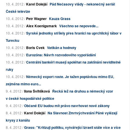
10. 4. 2012 /
Karel Dolejší
Pád Nečasovy vlády - nekonečný seriál
České televize
10. 4. 2012 /
Petr Wagner
Kauza Grass
10. 4. 2012 /
Alex Koenigsmark
Všechno se nepovede...
10. 4. 2012 /
Syrské jednotky střílely přes hranici na uprchlický tábor v
Turecku
10. 4. 2012 /
Boris Cvek
Vatikán a hodnoty
10. 4. 2012 /
Eurozóna: Návrh rozvodového vypořádání
10. 4. 2012 /
Centrální bankéři musejí spoléhat na zaklínání neviditelné
ruky
10. 4. 2012 /
Německý export roste. Je tažen poptávkou mimo EU,
zejména mimo euro...
9. 4. 2012 /
Ilona Švihlíková
Řecká lež na druhou a německý vzor
v české hospodářské politice
9. 4. 2012 /
Občané EU budou mít právo navrhovat nové zákony
8. 4. 2012 /
Karel Dolejší
Na Slavnost Zmrtvýchvstání Páně vylézají
krysy z kanálu
8. 4. 2012 /
Grass: "Kritizuji politiku, vytvářející Izraeli stále více a více