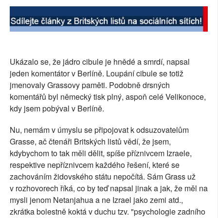
SOCIÁLNÍ SÍTĚ
RUBRIKY
PLNÁ VERZE STRÁNEK
Ukázalo se, že jádro cibule je hnědé a smrdí, napsal
jeden komentátor v Berlíně. Loupání cibule se totiž
jmenovaly Grassovy paměti. Podobně drsných
komentářů byl německý tisk plný, aspoň celé Velikonoce,
kdy jsem pobýval v Berlíně.
Nu, nemám v úmyslu se připojovat k odsuzovatelům
Grasse, ač čtenáři Britských listů vědí, že jsem,
kdybychom to tak měli dělit, spíše příznivcem Izraele,
respektive nepříznivcem každého řešení, které se
zachováním židovského státu nepočítá. Sám Grass už
v rozhovorech říká, co by teď napsal jinak a jak, že měl na
mysli jenom Netanjahua a ne Izrael jako zemi atd.,
zkrátka bolestně koktá v duchu tzv. "psychologie zadního