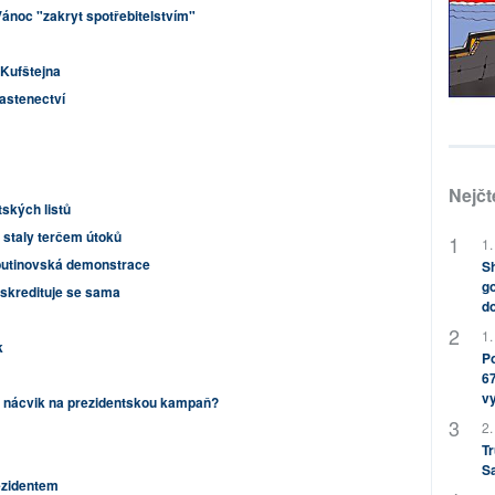
Vánoc "zakryt spotřebitelstvím"
Kufštejna
lastenectví
Nejčt
tských listů
i staly terčem útoků
1.
iputinovská demonstrace
Sh
go
iskredituje se sama
do
1.
k
Po
67
v
o nácvik na prezidentskou kampaň?
2.
Tr
S
ezidentem