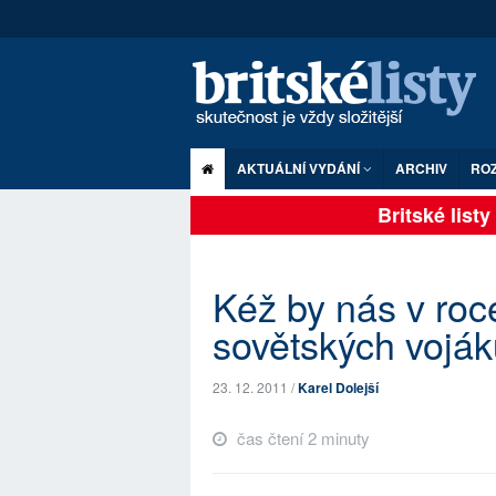
AKTUÁLNÍ VYDÁNÍ
ARCHIV
RO
Britské listy p
Kéž by nás v roc
sovětských vojáků
23. 12. 2011 /
Karel Dolejší
čas čtení 2 minuty