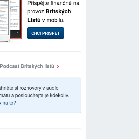
Přispějte finančně na
provoz
Britských
v mobilu.
Listů
CHCI PŘISPĚT
Podcast Britských listů
áhněte si rozhovory v audio
mátu a poslouchejte je kdekoliv.
k na to?