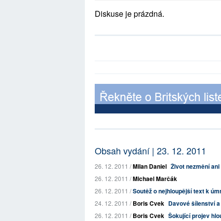
Diskuse je prázdná.
Obsah vydání | 23. 12. 2011
26. 12. 2011 /
Milan Daniel
Život nezmění ani 
26. 12. 2011 /
Michael Marčák
26. 12. 2011 /
Soutěž o nejhloupější text k úm
24. 12. 2011 /
Boris Cvek
Davové šílenství a
26. 12. 2011 /
Boris Cvek
Šokující projev hlo