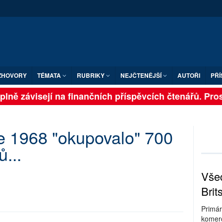
ZHOVORY
TÉMATA
RUBRIKY
NEJČTENĚJŠÍ
AUTOŘI
PŘÍ
lně závisejí na finančních příspěvcích čtenářů. Prosí
e 1968 "okupovalo" 700
...
Všec
Brit
Primár
komerc