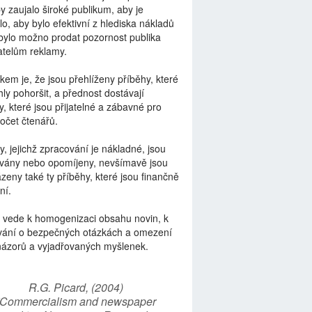
by zaujalo široké publikum, aby je
lo, aby bylo efektivní z hlediska nákladů
bylo možno prodat pozornost publika
telům reklamy.
kem je, že jsou přehlíženy příběhy, které
ly pohoršit, a přednost dostávají
y, které jsou přijatelné a zábavné pro
počet čtenářů.
y, jejichž zpracování je nákladné, jsou
vány nebo opomíjeny, nevšímavě jsou
zeny také ty příběhy, které jsou finančně
ní.
 vede k homogenizaci obsahu novin, k
vání o bezpečných otázkách a omezení
názorů a vyjadřovaných myšlenek.
R.G. Picard, (2004)
“Commercialism and newspaper