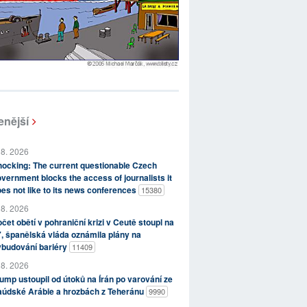
enější
 8. 2026
ocking: The current questionable Czech
vernment blocks the access of journalists it
es not like to its news conferences
15380
 8. 2026
čet obětí v pohraniční krizi v Ceutě stoupl na
, španělská vláda oznámila plány na
ybudování bariéry
11409
 8. 2026
ump ustoupil od útoků na Írán po varování ze
aúdské Arábie a hrozbách z Teheránu
9990