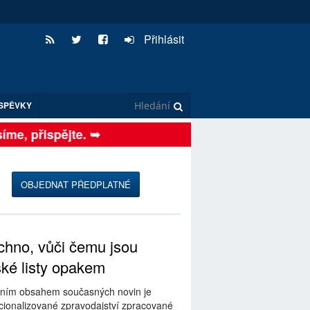
Přihlásit
SPĚVKY
me, přispějte. ➥
OBJEDNAT PŘEDPLATNÉ
hno, vůči čemu jsou
ské listy opakem
ním obsahem současných novin je
ionalizované zpravodajství zpracované