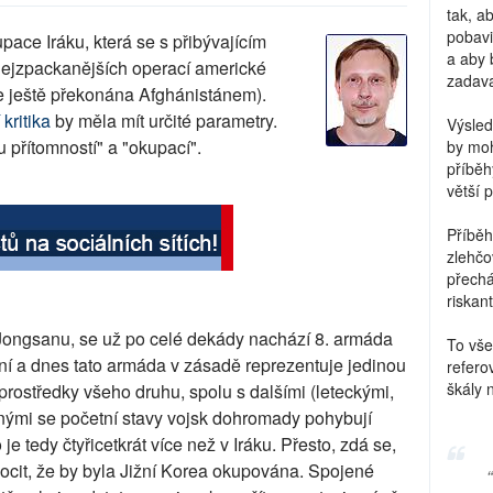
tak, a
pobavi
pace Iráku, která se s přibývajícím
a aby 
nejzpackanějších operací americké
zadava
 ještě překonána Afghánistánem).
 kritika
by měla mít určité parametry.
Výsled
 přítomností" a "okupací".
by moh
příběh
větší 
Příběh
zlehčo
přechá
riskant
 Jongsanu, se už po celé dekády nachází 8. armáda
To vše
ční a dnes tato armáda v zásadě reprezentuje jedinou
refero
škály 
 prostředky všeho druhu, spolu s dalšími (leteckými,
mnými se početní stavy vojsk dohromady pohybují
e tedy čtyřicetkrát více než v Iráku. Přesto, zdá se,
cit, že by byla Jižní Korea okupována. Spojené