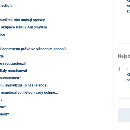
Kl
médiích
za
s
hudí tak rádi utahují opasky
 okupace Iráku? Ani omylem
jiče
idí depresemi právě ve vánočním období?
Nejsd
eda
pravdu zasloužil
7.
nikdy neexistoval
Kl
 budoucnost"
od
tu, signalizuje to naši slabost
v osmdesátých letech vždy účinně...
av
dlo?
vlovi?