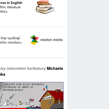
icky nekorektní karikatury
Michaela
áka