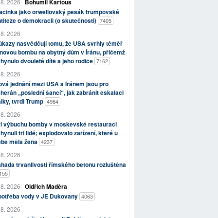
 8. 2026
Bohumil Kartous
acinka jako orwellovský pěšák trumpovské
titeze o demokracii (o skutečnosti)
7405
 8. 2026
kazy nasvědčují tomu, že USA svrhly téměř
novou bombu na obytný dům v Íránu, přičemž
hynulo dvouleté dítě a jeho rodiče
7162
 8. 2026
vá jednání mezi USA a Íránem jsou pro
herán „poslední šancí“, jak zabránit eskalaci
lky, tvrdí Trump
4984
 8. 2026
ři výbuchu bomby v moskevské restauraci
hynuli tři lidé; explodovalo zařízení, které u
ebe měla žena
4237
 8. 2026
hada trvanlivosti římského betonu rozluštěna
155
 8. 2026
Oldřich Maděra
potřeba vody v JE Dukovany
4063
 8. 2026