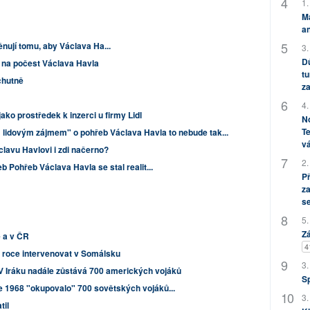
1.
M
an
nují tomu, aby Václava Ha...
3.
Dů
na počest Václava Havla
tu
chutně
za
4.
ako prostředek k inzerci u firmy Lidl
No
Te
lidovým zájmem" o pohřeb Václava Havla to nebude tak...
vá
clavu Havlovi i zdi načerno?
2.
 Pohřeb Václava Havla se stal realit...
P
za
s
5.
Zá
 a v ČR
4
roce intervenovat v Somálsku
3.
 V Iráku nadále zůstává 700 amerických vojáků
S
e 1968 "okupovalo" 700 sovětských vojáků...
3.
til