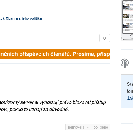
ck Obama a jeho politika
0
 finančních příspěvcích čtenářů. Prosíme, přispějte. ➥
St
for
Ja
soukromý server si vyhrazují právo blokovat přístup
rovi, pokud to uznají za důvodné.
nejnovější
oblíbené