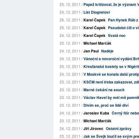
25. 12. 2011 /
Papež kritizoval, že je význam 
24. 12. 2011 /
List Diognetovi
26. 12. 2011 /
Karel Čapek
Pan Hynek Ráb z 
25. 12. 2011 /
Karel Čapek
Pseudolot čili o v
24. 12. 2011 /
Karel Čapek
Svatá noc
23. 12. 2011 /
Michael Marčák
24. 12. 2011 /
Jan Paul
Naděje
24. 12. 2011 /
Vánoční a novoroční vydání Bri
25. 12. 2011 /
Křesťanské kostely se v Nigéri
24. 12. 2011 /
V Moskvě se konala další prot
23. 12. 2011 /
KSČM není třeba zakazovat, zd
23. 12. 2011 /
Marné čekání na soucit
23. 12. 2011 /
Václav Havel by měl mít pomní
23. 12. 2011 /
Divím se, proč se lidé diví
24. 12. 2011 /
Jaroslav Kuba
Černý flór neb
23. 12. 2011 /
Michael Marčák
24. 12. 2011 /
Jiří Jírovec
Ostatní zprávy
23. 12. 2011 /
Jak se Švejk loučil se svým pr