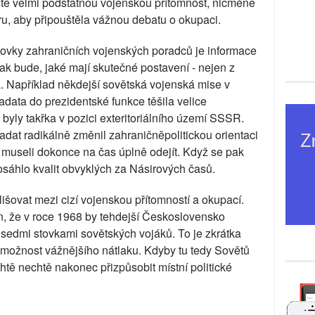
jistě velmi podstatnou vojenskou přítomnost, nicméně
u, aby připouštěla vážnou debatu o okupaci.
tovky zahraničních vojenských poradců je informace
šak bude, jaké mají skutečné postavení - nejen z
ka. Například někdejší sovětská vojenská mise v
data do prezidentské funkce těšila velice
y byly takřka v pozici exteritoriálního území SSSR.
adat radikálně změnil zahraničněpolitickou orientaci
 a museli dokonce na čas úplně odejít. Když se pak
edosáhlo kvalit obvyklých za Násirových časů.
zlišovat mezi cizí vojenskou přítomností a okupací.
, že v roce 1968 by tehdejší Československo
edmi stovkami sovětských vojáků. To je zkrátka
l možnost vážnějšího nátlaku. Kdyby tu tedy Sovětů
chtě nechtě nakonec přizpůsobit místní politické