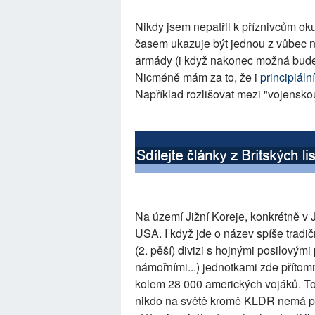
Nikdy jsem nepatřil k příznivcům oku
časem ukazuje být jednou z vůbec 
armády (i když nakonec možná bude
Nicméně mám za to, že i
principiální
Například rozlišovat mezi "vojenskou
Na území Jižní Koreje, konkrétně v
USA. I když jde o název spíše tradi
(2. pěší) divizi s hojnými posilovými
námořními...) jednotkami zde příto
kolem 28 000 amerických vojáků. To j
nikdo na světě kromě KLDR nemá po