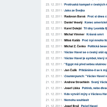
23. 12. 2011 /
Protiruská kampaň v českých 
23. 12. 2011 /
Jako ze Švejka
22. 12. 2011 /
Radovan Baroš
Proč si dnes c
22. 12. 2011 /
Daniel Veselý
Konec americké
22. 12. 2011 /
Karel Dolejší
Tři dny Leonida Il
22. 12. 2011 /
Michal Vimmer
Krásná smrt
22. 12. 2011 /
Miloš Kaláb
Proč trpí mnoho l
22. 12. 2011 /
Michal Z. Čenko
Politická bes
22. 12. 2011 /
Václav Havel se o český stát o
22. 12. 2011 /
Václav Havel je symbol, který 
22. 12. 2011 /
"Egypt má před sebou slušnou
21. 12. 2011 /
Jan Čulík
Přikláníme-li se k mý
21. 12. 2011 /
: "Václav Havel 
Counterpunch
21. 12. 2011 /
Andrew Stroehlein
Svatý Václ
21. 12. 2011 /
Josef Liška
Pohřeb, nebo diva
21. 12. 2011 /
Kdo vytváří mýty o Václavu Ha
21. 12. 2011 /
Nemohu souhlasit
21. 12. 2011 /
Josef Brož
Pečeť Havel