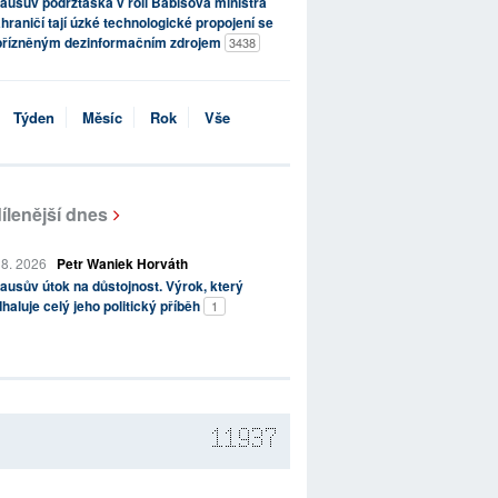
ausův podržtaška v roli Babišova ministra
hraničí tají úzké technologické propojení se
přízněným dezinformačním zdrojem
3438
Týden
Měsíc
Rok
Vše
ílenější dnes
 8. 2026
Petr Waniek Horváth
ausův útok na důstojnost. Výrok, který
haluje celý jeho politický příběh
1
11937