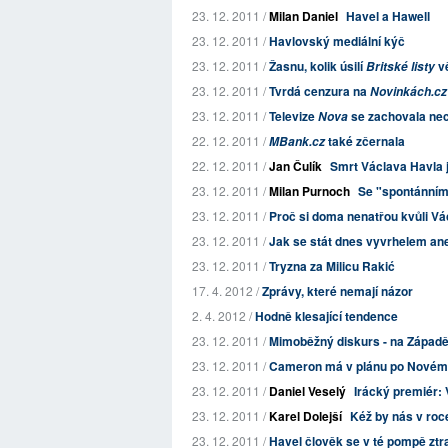
23. 12. 2011 /
Milan Daniel
Havel a Hawell
23. 12. 2011 /
Havlovský mediální kýč
23. 12. 2011 /
Žasnu, kolik úsilí
vě
Britské listy
23. 12. 2011 /
Tvrdá cenzura na
Novinkách.cz
23. 12. 2011 /
Televize
se zachovala ne
Nova
22. 12. 2011 /
také zčernala
MBank.cz
22. 12. 2011 /
Jan Čulík
Smrt Václava Havla j
23. 12. 2011 /
Milan Purnoch
Se "spontánním 
23. 12. 2011 /
Proč si doma nenatřou kvůli Vá
23. 12. 2011 /
Jak se stát dnes vyvrhelem aneb
23. 12. 2011 /
Tryzna za Milicu Rakić
17. 4. 2012 /
Zprávy, které nemají názor
2. 4. 2012 /
Hodně klesající tendence
23. 12. 2011 /
Mimoběžný diskurs - na Západě
23. 12. 2011 /
Cameron má v plánu po Novém 
23. 12. 2011 /
Daniel Veselý
Irácký premiér:
23. 12. 2011 /
Karel Dolejší
Kéž by nás v roc
23. 12. 2011 /
Havel člověk se v té pompě ztra