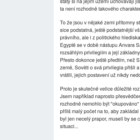
státy si na jejím území uchovávají 
ta není rozhodně takového charakter
To že jsou v nějaké zemi přítomny s
sice podstatná, ještě podstatnější v
právního, ale i z politického hledis
Egyptě se v době nástupu Anvara Sa
rozsáhlým privilegiím a její základn
Přesto dokonce ještě předtím, než S
země, Sověti o svá privilegia přišli
vrátili, jejich postavení už nikdy n
Proto je skutečně velice důležité ro
Jsem například naprosto přesvědčen
rozhodně nemohlo být "okupováno" s
příliš malý počet na to, aby zakláda
byl jen necelý prapor, museli by se 
situaci...