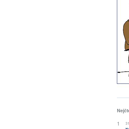
Nejčt
31