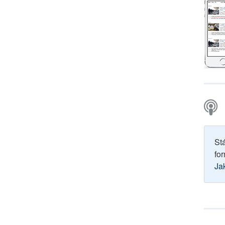
St
for
Ja