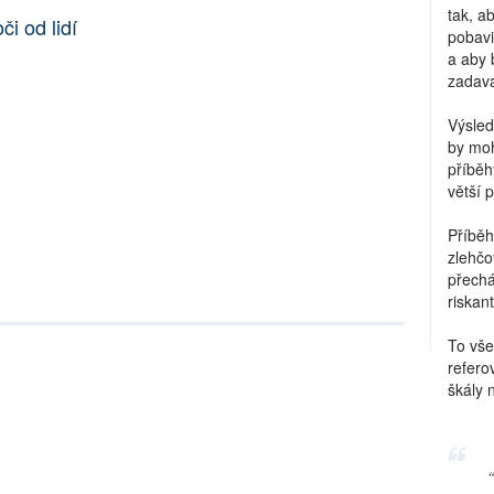
tak, a
či od lidí
pobavi
a aby 
zadava
Výsled
by moh
příběh
větší 
Příběh
zlehčo
přechá
riskant
To vše
refero
škály 