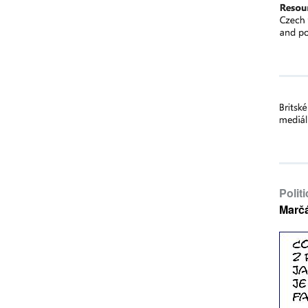
Polit
Marč