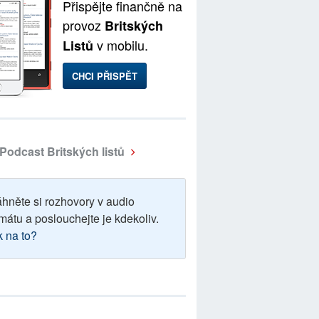
Přispějte finančně na
provoz
Britských
v mobilu.
Listů
CHCI PŘISPĚT
Podcast Britských listů
áhněte si rozhovory v audio
mátu a poslouchejte je kdekoliv.
k na to?