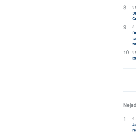
31
BB
C
3.
Dů
tu
za
31
Iz
Nejsd
6.
Ja
ře