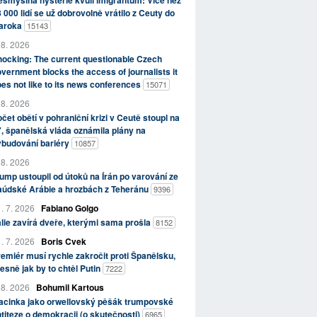
smyslná hysterie kvůli imigrantům: Více než
 000 lidí se už dobrovolně vrátilo z Ceuty do
aroka
15143
 8. 2026
ocking: The current questionable Czech
vernment blocks the access of journalists it
es not like to its news conferences
15071
 8. 2026
čet obětí v pohraniční krizi v Ceutě stoupl na
, španělská vláda oznámila plány na
ybudování bariéry
10857
 8. 2026
ump ustoupil od útoků na Írán po varování ze
aúdské Arábie a hrozbách z Teheránu
9396
. 7. 2026
Fabiano Golgo
álie zavírá dveře, kterými sama prošla
8152
. 7. 2026
Boris Cvek
emiér musí rychle zakročit proti Španělsku,
esně jak by to chtěl Putin
7222
 8. 2026
Bohumil Kartous
acinka jako orwellovský pěšák trumpovské
titeze o demokracii (o skutečnosti)
6965