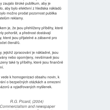
by zaujalo široké publikum, aby je
lo, aby bylo efektivní z hlediska nákladů
bylo možno prodat pozornost publika
telům reklamy.
kem je, že jsou přehlíženy příběhy, které
ly pohoršit, a přednost dostávají
y, které jsou přijatelné a zábavné pro
počet čtenářů.
y, jejichž zpracování je nákladné, jsou
vány nebo opomíjeny, nevšímavě jsou
zeny také ty příběhy, které jsou finančně
ní.
 vede k homogenizaci obsahu novin, k
vání o bezpečných otázkách a omezení
názorů a vyjadřovaných myšlenek.
R.G. Picard, (2004)
“Commercialism and newspaper