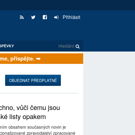
Přihlásit
SPĚVKY
, přispějte. ➥
OBJEDNAT PŘEDPLATNÉ
hno, vůči čemu jsou
ské listy opakem
ním obsahem současných novin je
ionalizované zpravodajství zpracované