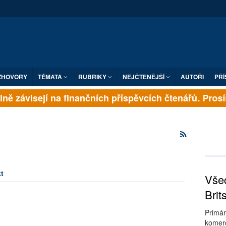
ZHOVORY
TÉMATA
RUBRIKY
NEJČTENĚJŠÍ
AUTOŘI
PŘÍ
ně závisejí na finančních příspěvcích čtenářů. Prosíme
t
Všec
Brit
Primár
komerc