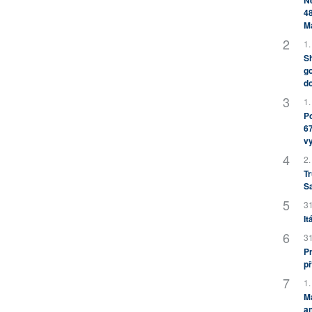
Ne
48
M
1.
Sh
go
do
1.
Po
67
v
2.
Tr
S
31
It
31
Pr
př
1.
M
an