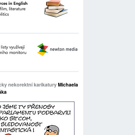
icky nekorektní karikatury
Michaela
áka