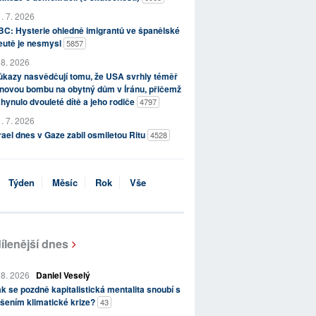
. 7. 2026
C: Hysterie ohledně imigrantů ve španělské
eutě je nesmysl
5857
 8. 2026
kazy nasvědčují tomu, že USA svrhly téměř
novou bombu na obytný dům v Íránu, přičemž
hynulo dvouleté dítě a jeho rodiče
4797
. 7. 2026
rael dnes v Gaze zabil osmiletou Ritu
4528
Týden
Měsíc
Rok
Vše
ílenější dnes
 8. 2026
Daniel Veselý
k se pozdně kapitalistická mentalita snoubí s
šením klimatické krize?
43