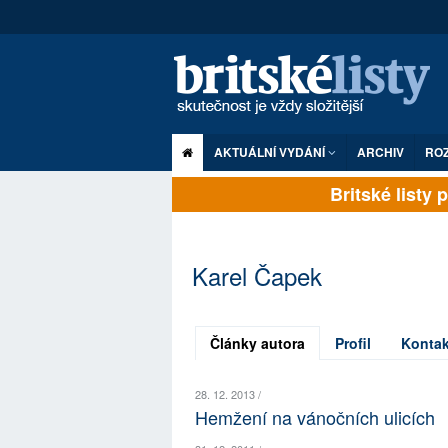
AKTUÁLNÍ VYDÁNÍ
ARCHIV
RO
Britské listy pl
Karel Čapek
Články autora
Profil
Kontak
28. 12. 2013 /
Hemžení na vánočních ulicích