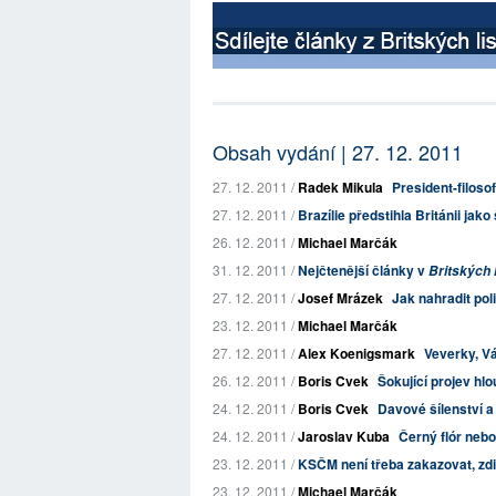
Obsah vydání | 27. 12. 2011
27. 12. 2011 /
Radek Mikula
President-filosof
27. 12. 2011 /
Brazílie předstihla Británii ja
26. 12. 2011 /
Michael Marčák
31. 12. 2011 /
Nejčtenější články v
Britských 
27. 12. 2011 /
Josef Mrázek
Jak nahradit po
23. 12. 2011 /
Michael Marčák
27. 12. 2011 /
Alex Koenigsmark
Veverky, V
26. 12. 2011 /
Boris Cvek
Šokující projev hlo
24. 12. 2011 /
Boris Cvek
Davové šílenství a
24. 12. 2011 /
Jaroslav Kuba
Černý flór neb
23. 12. 2011 /
KSČM není třeba zakazovat, zd
23. 12. 2011 /
Michael Marčák