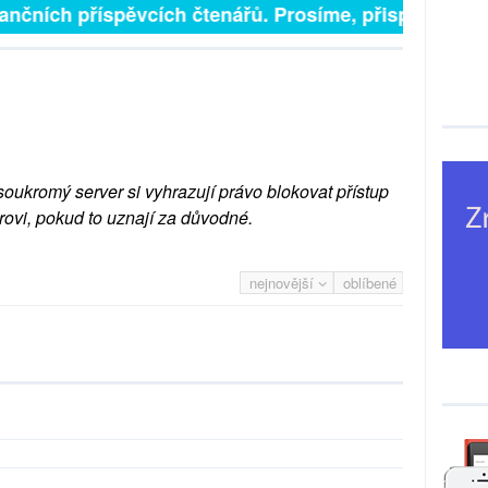
finančních příspěvcích čtenářů. Prosíme, přispějte. ➥
soukromý server si vyhrazují právo blokovat přístup
rovi, pokud to uznají za důvodné.
nejnovější
oblíbené