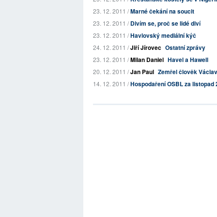
23. 12. 2011 /
Marné čekání na soucit
23. 12. 2011 /
Divím se, proč se lidé diví
23. 12. 2011 /
Havlovský mediální kýč
24. 12. 2011 /
Jiří Jírovec
Ostatní zprávy
23. 12. 2011 /
Milan Daniel
Havel a Hawell
20. 12. 2011 /
Jan Paul
Zemřel člověk Václa
14. 12. 2011 /
Hospodaření OSBL za listopad