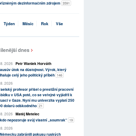
přízněným dezinformačním zdrojem
3591
Týden
Měsíc
Rok
Vše
ílenější dnes
 8. 2026
Petr Waniek Horváth
ausův útok na důstojnost. Výrok, který
haluje celý jeho politický příběh
146
 8. 2026
raelský profesor přišel o prestižní pracovní
bídku v USA poté, co se veřejně vyjádřil k
tuaci v Gaze. Nyní mu univerzita vyplatí 250
00 dolarů odškodného
21
 8. 2026
Matěj Metelec
kdo nepozoruje svůj vlastní „soumrak“
19
 8. 2026
 Německu zabránili pokusu ruských