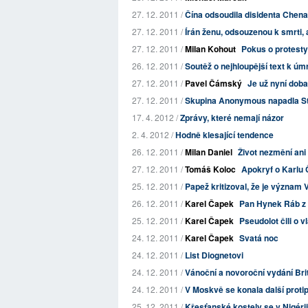
27. 12. 2011 /
Čína odsoudila disidenta Chena 
27. 12. 2011 /
Írán ženu, odsouzenou k smrti,
27. 12. 2011 /
Milan Kohout
Pokus o protesty
26. 12. 2011 /
Soutěž o nejhloupější text k úm
27. 12. 2011 /
Pavel Čámský
Je už nyní doba
27. 12. 2011 /
Skupina Anonymous napadla St
17. 4. 2012 /
Zprávy, které nemají názor
2. 4. 2012 /
Hodně klesající tendence
26. 12. 2011 /
Milan Daniel
Život nezmění ani 
27. 12. 2011 /
Tomáš Koloc
Apokryf o Karlu 
25. 12. 2011 /
Papež kritizoval, že je význam 
26. 12. 2011 /
Karel Čapek
Pan Hynek Ráb z 
25. 12. 2011 /
Karel Čapek
Pseudolot čili o v
24. 12. 2011 /
Karel Čapek
Svatá noc
24. 12. 2011 /
List Diognetovi
24. 12. 2011 /
Vánoční a novoroční vydání Bri
24. 12. 2011 /
V Moskvě se konala další prot
25. 12. 2011 /
Křesťanské kostely se v Nigéri