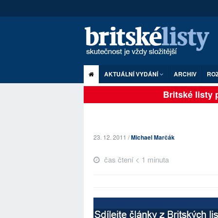
AKTUÁLNÍ VYDÁNÍ
ARCHIV
RO
Britské listy pl
23. 12. 2011 /
Michael Marčák
čas čtení < 1 minuta