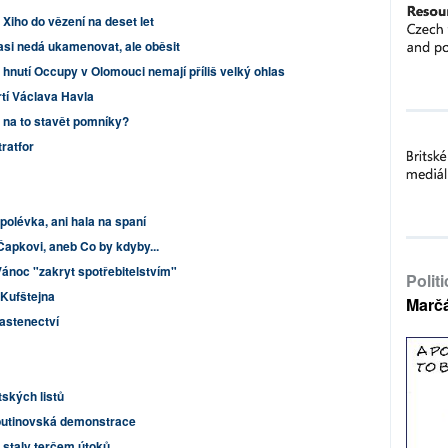
Xiho do vězení na deset let
 asi nedá ukamenovat, ale oběsit
 hnutí Occupy v Olomouci nemají příliš velký ohlas
rtí Václava Havla
 na to stavět pomníky?
ratfor
polévka, ani hala na spaní
Čapkovi, aneb Co by kdyby...
Vánoc "zakryt spotřebitelstvím"
Polit
Kufštejna
Marč
lastenectví
tských listů
iputinovská demonstrace
i staly terčem útoků