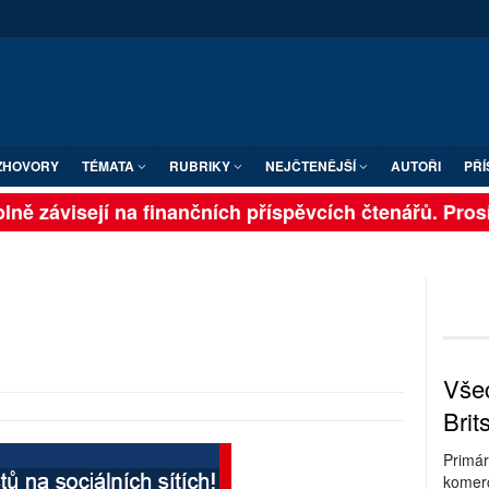
ZHOVORY
TÉMATA
RUBRIKY
NEJČTENĚJŠÍ
AUTOŘI
PŘÍ
ně závisejí na finančních příspěvcích čtenářů. Prosím
Všec
Brit
Primár
komerc