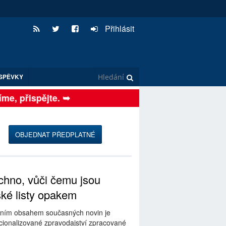
Přihlásit
SPĚVKY
e, přispějte. ➥
OBJEDNAT PŘEDPLATNÉ
hno, vůči čemu jsou
ské listy opakem
ním obsahem současných novin je
ionalizované zpravodajství zpracované