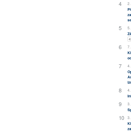
2.
P
za
s
5.
Zá
4
7.
Kl
od
4.
Op
Am
i
4.
In
3.
S
3.
Kl
za