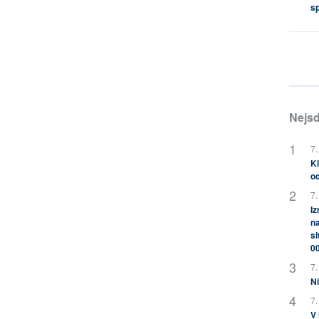
s
Nejsd
7.
Kl
od
7.
Iz
na
si
0
7.
Ni
7.
V