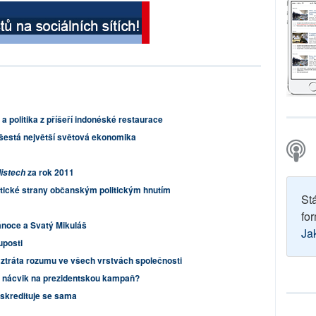
 a politika z příšeří indonéské restaurace
ko šestá největší světová ekonomika
za rok 2011
listech
litické strany občanským politickým hnutím
St
for
ánoce a Svatý Mikuláš
Ja
uposti
 ztráta rozumu ve všech vrstvách společnosti
o nácvik na prezidentskou kampaň?
iskredituje se sama