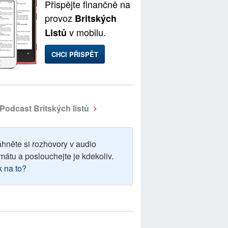
Přispějte finančně na
provoz
Britských
v mobilu.
Listů
CHCI PŘISPĚT
Podcast Britských listů
áhněte si rozhovory v audio
mátu a poslouchejte je kdekoliv.
k na to?