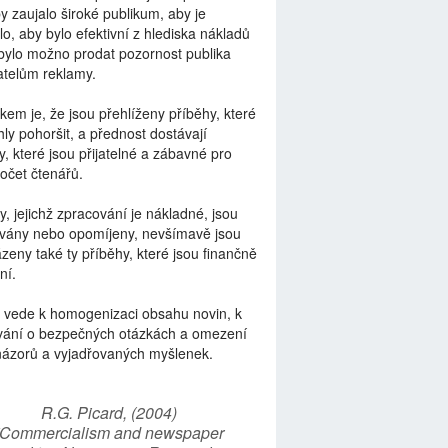
by zaujalo široké publikum, aby je
lo, aby bylo efektivní z hlediska nákladů
bylo možno prodat pozornost publika
telům reklamy.
kem je, že jsou přehlíženy příběhy, které
ly pohoršit, a přednost dostávají
y, které jsou přijatelné a zábavné pro
počet čtenářů.
y, jejichž zpracování je nákladné, jsou
vány nebo opomíjeny, nevšímavě jsou
zeny také ty příběhy, které jsou finančně
ní.
 vede k homogenizaci obsahu novin, k
vání o bezpečných otázkách a omezení
názorů a vyjadřovaných myšlenek.
R.G. Picard, (2004)
“Commercialism and newspaper