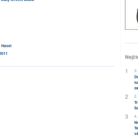
v Havel
 2011
Nejčt
3.
Dů
tu
za
2.
Tr
S
4.
No
Te
vá