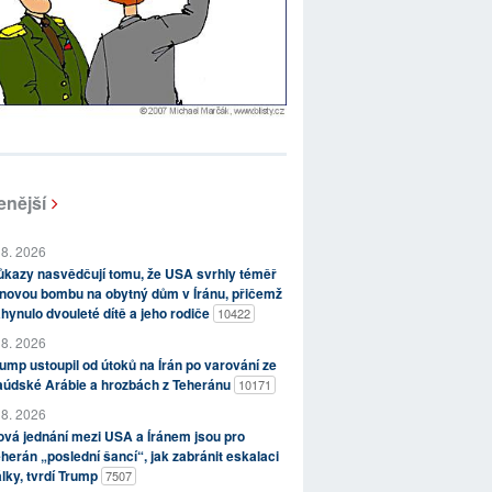
enější
 8. 2026
kazy nasvědčují tomu, že USA svrhly téměř
novou bombu na obytný dům v Íránu, přičemž
hynulo dvouleté dítě a jeho rodiče
10422
 8. 2026
ump ustoupil od útoků na Írán po varování ze
aúdské Arábie a hrozbách z Teheránu
10171
 8. 2026
vá jednání mezi USA a Íránem jsou pro
herán „poslední šancí“, jak zabránit eskalaci
lky, tvrdí Trump
7507