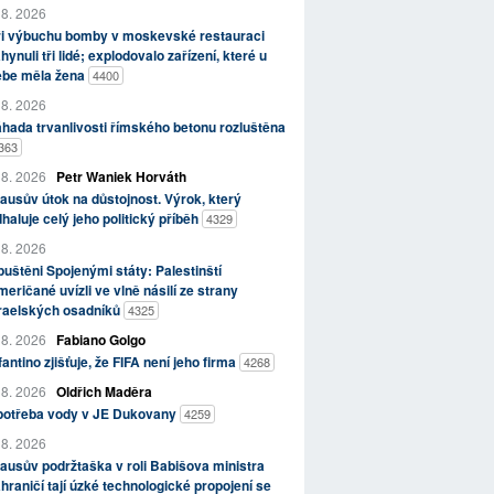
 8. 2026
ři výbuchu bomby v moskevské restauraci
hynuli tři lidé; explodovalo zařízení, které u
ebe měla žena
4400
 8. 2026
hada trvanlivosti římského betonu rozluštěna
363
 8. 2026
Petr Waniek Horváth
ausův útok na důstojnost. Výrok, který
haluje celý jeho politický příběh
4329
 8. 2026
uštěni Spojenými státy: Palestinští
eričané uvízli ve vlně násilí ze strany
zraelských osadníků
4325
 8. 2026
Fabiano Golgo
fantino zjišťuje, že FIFA není jeho firma
4268
 8. 2026
Oldřich Maděra
potřeba vody v JE Dukovany
4259
 8. 2026
ausův podržtaška v roli Babišova ministra
hraničí tají úzké technologické propojení se