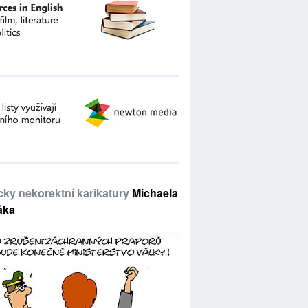
icky nekorektní karikatury
Michaela
áka