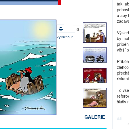
tak, a
pobavi
a aby 
zadava
0
Výsled
Vytisknout
by moh
příběh
větší 
Příběh
zlehčo
přechá
riskant
To vše
refero
škály 
GALERIE