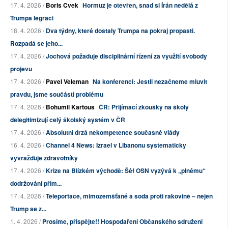
17. 4. 2026 /
Boris Cvek
Hormuz je otevřen, snad si Írán nedělá z
Trumpa legraci
18. 4. 2026 /
Dva týdny, které dostaly Trumpa na pokraj propasti.
Rozpadá se jeho...
17. 4. 2026 /
Jochová požaduje disciplinární řízení za využití svobody
projevu
17. 4. 2026 /
Pavel Veleman
Na konferenci: Jestli nezačneme mluvit
pravdu, jsme součástí problému
17. 4. 2026 /
Bohumil Kartous
ČR: Přijímací zkoušky na školy
delegitimizují celý školský systém v ČR
17. 4. 2026 /
Absolutní drzá nekompetence současné vlády
16. 4. 2026 /
Channel 4 News: Izrael v Libanonu systematicky
vyvražďuje zdravotníky
17. 4. 2026 /
Krize na Blízkém východě: Šéf OSN vyzývá k „plnému“
dodržování přím...
17. 4. 2026 /
Teleportace, mimozemšťané a soda proti rakovině – nejen
Trump se z...
1. 4. 2026 /
Prosíme, přispějte!! Hospodaření Občanského sdružení