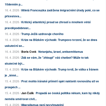
10denním p...
16. 4. 2026 /
86letá Francouzka zadržena imigračními úřady poté, co se
přicestova...
16. 4. 2026 /
Kritický atlantický proud se zhroutí s mnohem větší
pravděpodobnost...
16. 4. 2026 /
Trump Ježíš uzdravuje chorého
16. 4. 2026 /
Krize na Blízkém východě: Trumpovo tvrzení, že se dnes
uskuteční se...
16. 4. 2026 /
Boris Cvek
Netanjahu, Izrael, antisemitismus
16. 4. 2026 /
Zdá se vám, že "zhloupl" váš chatbot? Může to tak
skutečně být...
15. 4. 2026 /
Krize na Blízkém východě: Trump tvrdí, že válka s Íránem
je „témě...
15. 4. 2026 /
Proč mohlo íránské příměří opět naklonit rovnováhu sil ve
prospěch ...
15. 4. 2026 /
Jan Čulík
Propadá se česká politika někam, kam by nikdy
neměla směřovat civil...
15. 4. 2026 /
Iliberalismus není nevyhnutelný