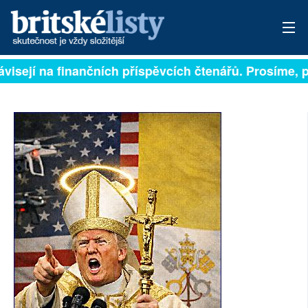
visejí na finančních příspěvcích čtenářů. Prosíme, při
PŘIHLÁSIT
AKTUÁLNÍ VYDÁNÍ
ARCHIV
ROZHOVORY
TÉMATA
NEJČTENĚJŠÍ ZA 7 DNÍ
AUTOŘI
PŘÍSPĚVKY NA PROVOZ