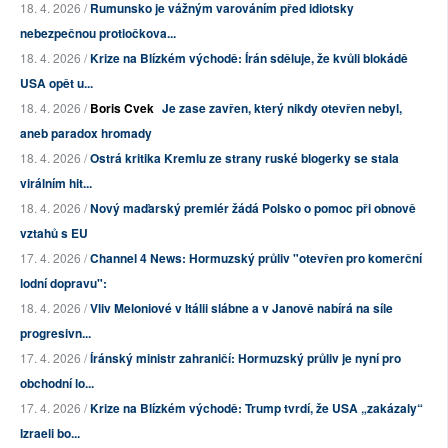
18. 4. 2026 /
Rumunsko je vážným varováním před idiotsky
nebezpečnou protiočkova...
18. 4. 2026 /
Krize na Blízkém východě: Írán sděluje, že kvůli blokádě
USA opět u...
18. 4. 2026 /
Boris Cvek
Je zase zavřen, který nikdy otevřen nebyl,
aneb paradox hromady
18. 4. 2026 /
Ostrá kritika Kremlu ze strany ruské blogerky se stala
virálním hit...
18. 4. 2026 /
Nový maďarský premiér žádá Polsko o pomoc při obnově
vztahů s EU
17. 4. 2026 /
Channel 4 News: Hormuzský průliv "otevřen pro komerční
lodní dopravu":
18. 4. 2026 /
Vliv Meloniové v Itálii slábne a v Janově nabírá na síle
progresivn...
17. 4. 2026 /
Íránský ministr zahraničí: Hormuzský průliv je nyní pro
obchodní lo...
17. 4. 2026 /
Krize na Blízkém východě: Trump tvrdí, že USA „zakázaly“
Izraeli bo...