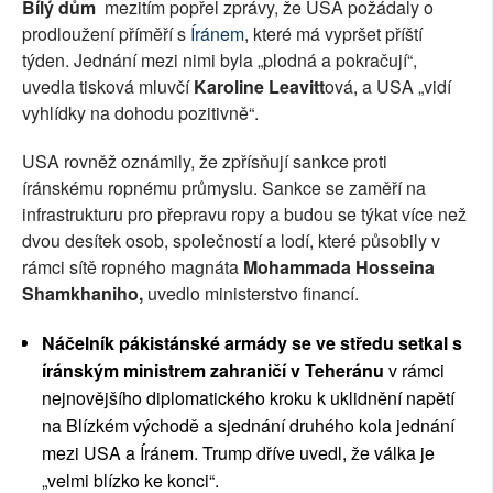
Bílý dům
mezitím popřel zprávy, že USA požádaly o
prodloužení příměří s
Íránem
, které má vypršet příští
týden. Jednání mezi nimi byla „plodná a pokračují“,
uvedla tisková mluvčí
Karoline Leavitt
ová, a USA „vidí
vyhlídky na dohodu pozitivně“.
USA rovněž oznámily, že zpřísňují sankce proti
íránskému ropnému průmyslu. Sankce se zaměří na
infrastrukturu pro přepravu ropy a budou se týkat více než
dvou desítek osob, společností a lodí, které působily v
rámci sítě ropného magnáta
Mohammada Hosseina
Shamkhaniho,
uvedlo ministerstvo financí.
Náčelník pákistánské armády se ve středu setkal s
íránským ministrem zahraničí v Teheránu
v rámci
nejnovějšího diplomatického kroku k uklidnění napětí
na Blízkém východě a sjednání druhého kola jednání
mezi USA a Íránem. Trump dříve uvedl, že válka je
„velmi blízko ke konci“.