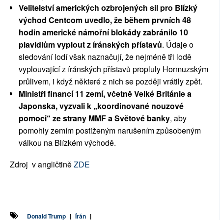
Velitelství amerických ozbrojených sil pro Blízký
východ Centcom uvedlo, že během prvních 48
hodin americké námořní blokády zabránilo 10
plavidlům vyplout z íránských přístavů
. Údaje o
sledování lodí však naznačují, že nejméně tři lodě
vyplouvající z íránských přístavů propluly Hormuzským
průlivem, i když některé z nich se později vrátily zpět.
Ministři financí 11 zemí, včetně Velké Británie a
Japonska, vyzvali k „koordinované nouzové
pomoci“ ze strany MMF a Světové banky
, aby
pomohly zemím postiženým narušením způsobeným
válkou na Blízkém východě.
Zdroj v angličtině
ZDE
Donald Trump
|
Írán
|