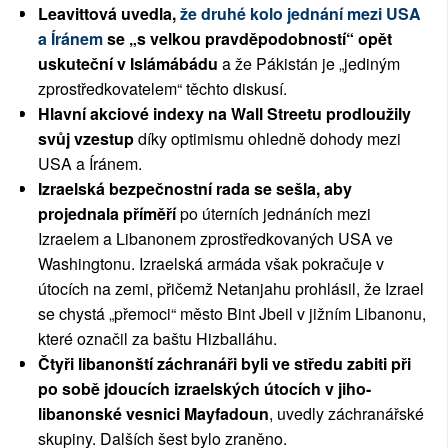
Leavittová uvedla,
že druhé kolo jednání mezi USA
a Íránem
se „s velkou pravděpodobností“ opět
uskuteční v Islámábádu
a že Pákistán je „jediným
zprostředkovatelem“ těchto diskusí.
Hlavní akciové indexy na Wall Streetu prodloužily
svůj vzestup
díky optimismu ohledně dohody mezi
USA a Íránem.
Izraelská bezpečnostní rada se sešla, aby
projednala příměří
po úterních jednáních mezi
Izraelem a Libanonem zprostředkovaných USA ve
Washingtonu. Izraelská armáda však pokračuje v
útocích na zemi, přičemž Netanjahu prohlásil, že Izrael
se chystá „přemoci“ město Bint Jbeil v jižním Libanonu,
které označil za baštu Hizballáhu.
Čtyři libanonští záchranáři byli ve středu zabiti při
po sobě jdoucích izraelských útocích v jiho-
libanonské vesnici Mayfadoun
, uvedly záchranářské
skupiny.
Dalších šest bylo zraněno.