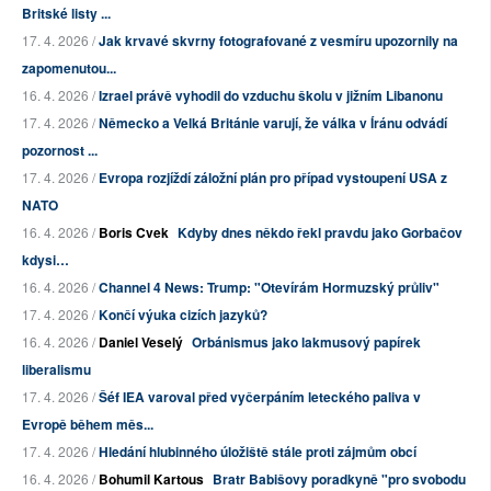
Britské listy ...
17. 4. 2026 /
Jak krvavé skvrny fotografované z vesmíru upozornily na
zapomenutou...
16. 4. 2026 /
Izrael právě vyhodil do vzduchu školu v jižním Libanonu
17. 4. 2026 /
Německo a Velká Británie varují, že válka v Íránu odvádí
pozornost ...
17. 4. 2026 /
Evropa rozjíždí záložní plán pro případ vystoupení USA z
NATO
16. 4. 2026 /
Boris Cvek
Kdyby dnes někdo řekl pravdu jako Gorbačov
kdysi…
16. 4. 2026 /
Channel 4 News: Trump: "Otevírám Hormuzský průliv"
17. 4. 2026 /
Končí výuka cizích jazyků?
16. 4. 2026 /
Daniel Veselý
Orbánismus jako lakmusový papírek
liberalismu
17. 4. 2026 /
Šéf IEA varoval před vyčerpáním leteckého paliva v
Evropě během měs...
17. 4. 2026 /
Hledání hlubinného úložiště stále proti zájmům obcí
16. 4. 2026 /
Bohumil Kartous
Bratr Babišovy poradkyně "pro svobodu