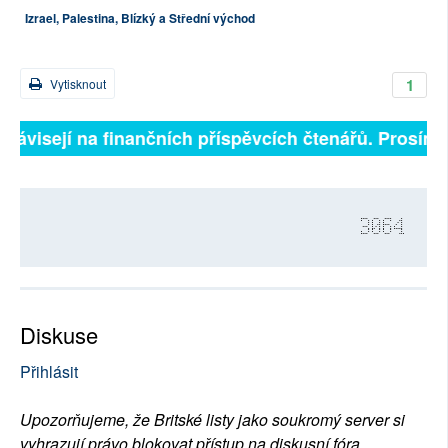
Izrael, Palestina, Blízký a Střední východ
1
Vytisknout
závisejí na finančních příspěvcích čtenářů. Prosíme, p
3064
Diskuse
Přihlásit
Upozorňujeme, že Britské listy jako soukromý server si
vyhrazují právo blokovat přístup na diskusní fóra