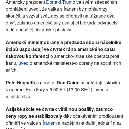
Americký prezident
Donald Trump
ve svém středečním
prohlášení uvedl, že válka s Íránem by mohla brzy
skončit, a vyzval svět, aby se připravil na „úžasné dva
dny“, zatímco americké síly uvalující blokádu odvracely
lodě opouštějící íránské přístavy.
Americký ministr obrany a předseda sboru náčelníků
štábů uspořádají ve čtvrtek ráno amerického času
tiskovou konferenci
o americko-izraelské operaci proti
Íránu,
uvedlo
americké ministerstvo obrany na sociálních
sítích.
Pete Hegseth
a generál
Dan Caine
uspořádají tiskovku
k operaci Epic Fury v 8:00 ET (13:00 SEČ), uvedlo
ministerstvo.
Asijské akcie ve čtvrtek většinou posílily, zatímco
ceny ropy se stabilizovaly
díky očekáváním prodloužení
příměří ve válce s
Íránem
a nadějím na další jednání mezi