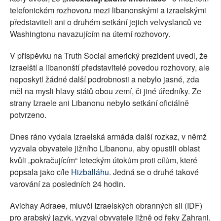
telefonickém rozhovoru mezi libanonskými a izraelskými
představiteli ani o druhém setkání jejich velvyslanců ve
Washingtonu navazujícím na úterní rozhovory.
V příspěvku na Truth Social americký prezident uvedl, že
izraelští a libanonští představitelé povedou rozhovory, ale
neposkytl žádné další podrobnosti a nebylo jasné, zda
měl na mysli hlavy států obou zemí, či jiné úředníky. Ze
strany Izraele ani Libanonu nebylo setkání oficiálně
potvrzeno.
Dnes ráno vydala izraelská armáda další rozkaz, v němž
vyzvala obyvatele jižního Libanonu, aby opustili oblast
kvůli „pokračujícím“ leteckým útokům proti cílům, které
popsala jako cíle
Hizballáhu
. Jedná se o druhé takové
varování za posledních 24 hodin.
Avichay Adraee, mluvčí Izraelských obranných sil (IDF)
pro arabský jazyk, vyzval obyvatele jižně od řeky Zahrani,