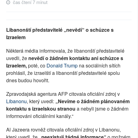
čas čtení 7 minut
Libanonští představitelé „nevědí“ o schůzce s
Izraelem
Některá média informovala, že libanonští představitelé
uvedli, že
nevědí o žádném kontaktu ani schůzce s
Izraelem,
poté, co
Donald Trump
na sociálních sítích
prohlásil, že izraelští a libanonští představitelé spolu
dnes budou hovořit.
Zpravodajská agentura AFP citovala oficiální zdroj v
Libanonu
, který uvedl:
„Nevíme o žádném plánovaném
kontaktu s izraelskou stranou
a nebyli jsme o žádném
informováni oficiálními kanály.“
Al Jazeera rovněž citovala oficiální zdroj v Libanonu,
který uvedl, že
„neexistují žádné informace“
o možném