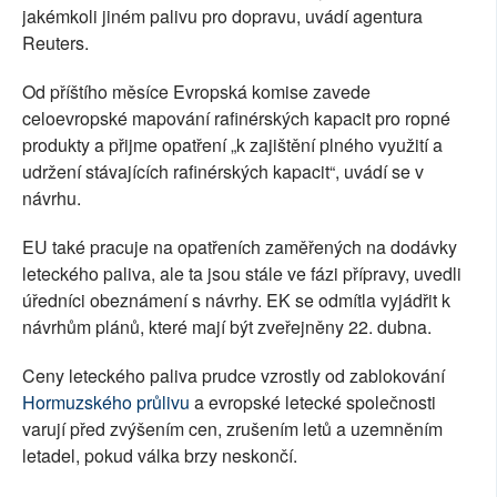
jakémkoli jiném palivu pro dopravu, uvádí agentura
Reuters.
Od příštího měsíce Evropská komise zavede
celoevropské mapování rafinérských kapacit pro ropné
produkty a přijme opatření „k zajištění plného využití a
udržení stávajících rafinérských kapacit“, uvádí se v
návrhu.
EU také pracuje na opatřeních zaměřených na dodávky
leteckého paliva, ale ta jsou stále ve fázi přípravy, uvedli
úředníci obeznámení s návrhy. EK se odmítla vyjádřit k
návrhům plánů, které mají být zveřejněny 22. dubna.
Ceny leteckého paliva prudce vzrostly od zablokování
Hormuzského průlivu
a evropské letecké společnosti
varují před zvýšením cen, zrušením letů a uzemněním
letadel, pokud válka brzy neskončí.