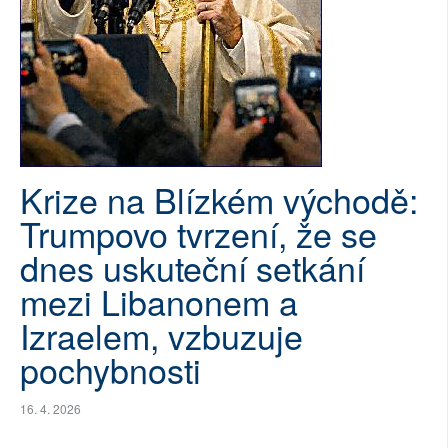
SOCIÁLNÍ SÍTĚ
RUBRIKY
PLNÁ VERZE STRÁNEK
Krize na Blízkém východě:
Trumpovo tvrzení, že se
dnes uskuteční setkání
mezi Libanonem a
Izraelem, vzbuzuje
pochybnosti
16. 4. 2026