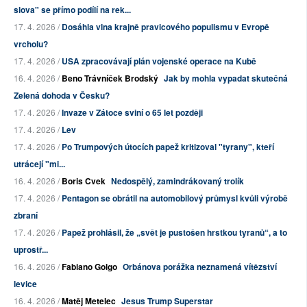
slova" se přímo podílí na rek...
17. 4. 2026 /
Dosáhla vlna krajně pravicového populismu v Evropě
vrcholu?
17. 4. 2026 /
USA zpracovávají plán vojenské operace na Kubě
16. 4. 2026 /
Beno Trávníček Brodský
Jak by mohla vypadat skutečná
Zelená dohoda v Česku?
17. 4. 2026 /
Invaze v Zátoce sviní o 65 let později
17. 4. 2026 /
Lev
17. 4. 2026 /
Po Trumpových útocích papež kritizoval "tyrany", kteří
utrácejí "mi...
16. 4. 2026 /
Boris Cvek
Nedospělý, zamindrákovaný trolík
17. 4. 2026 /
Pentagon se obrátil na automobilový průmysl kvůli výrobě
zbraní
17. 4. 2026 /
Papež prohlásil, že „svět je pustošen hrstkou tyranů“, a to
uprostř...
16. 4. 2026 /
Fabiano Golgo
Orbánova porážka neznamená vítězství
levice
16. 4. 2026 /
Matěj Metelec
Jesus Trump Superstar