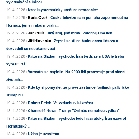
vyjednávání s Íránci...
19. 4. 2026 /
Izrael systematicky útočí na nemocnice
19. 4. 2026 /
Boris Cvek
Česká televize nám pomáhá zapomenout na
Hormuz, jen s malou morální...
19. 4. 2026 /
Jan Čulík
Jiný kraj, jiný mrav: Všichni jsme lidi!!
19. 4. 2026 /
Jiří Hlavenka
Zeptali se AI na budoucnost lidstva a
dozvěděli se nečekané věci
19. 4. 2026 /
Krize na Blízkém východě: Írán tvrdí, že s USA je třeba
vyřešit „zá...
19. 4. 2026 /
Varování se naplnilo: Na 2000 lidí protestuje proti ničení
životníh...
18. 4. 2026 /
Kdo by si pomyslel, že právě zastánce fosilních paliv jako
Trump bu...
19. 4. 2026 /
Robert Reich: Ve vzduchu visí změna
18. 4. 2026 /
Channel 4 News: Trump: "Oni nás nemohou vydírat"
18. 4. 2026 /
Krize na Blízkém východě: lodě hlásí útoky, Írán uzavřel
Hormuzský ...
18. 4. 2026 /
Úžina je uzavřena