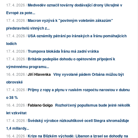
17. 4. 2026 /
Medveděv označil továrny dodávající drony Ukrajině v
Evropě za pote...
17. 4. 2026 /
Macron vyzývá k "povinným volebním zákazům"
představitelů vinných z...
17. 4. 2026 /
USA oznámily pátrání po íránských a Íránu pomáhajících
lodích
17. 4. 2026 /
Trumpova blokáda Íránu má zadní vrátka
17. 4. 2026 /
Británie podepíše dohodu o opětovném připojení k
výměnnému programu...
16. 4. 2026 /
Jiří Hlavenka
Vlny vyvolané pádem Orbána můžou být
obrovské
17. 4. 2026 /
Příjmy z ropy a plynu v ruském rozpočtu narostou v dubnu
o 38 %
16. 4. 2026 /
Fabiano Golgo
Rozhořčený populismus bude ještě několik
let vzkvétat
17. 4. 2026 /
Švédský výrobce nízkouhlíkové oceli Stegra shromažďuje
1,4 miliardy...
16. 4. 2026 /
Krize na Blízkém východě: Libanon a Izrael se dohodly na