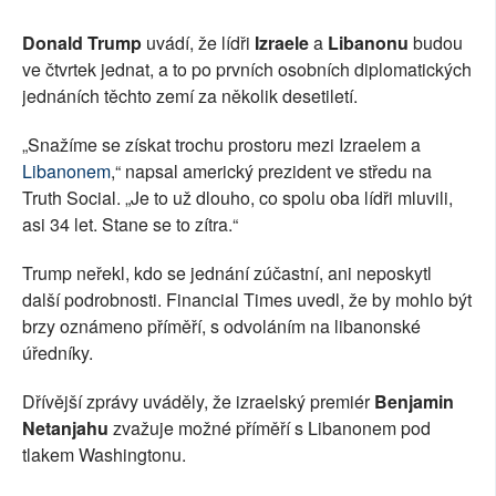
Donald Trump
uvádí, že lídři
Izraele
a
Libanonu
budou
ve čtvrtek jednat, a to po prvních osobních diplomatických
jednáních těchto zemí za několik desetiletí.
„Snažíme se získat trochu prostoru mezi Izraelem a
Libanonem
,“ napsal americký prezident ve středu na
Truth Social. „Je to už dlouho, co spolu oba lídři mluvili,
asi 34 let. Stane se to zítra.“
Trump neřekl, kdo se jednání zúčastní, ani neposkytl
další podrobnosti. Financial Times uvedl, že by mohlo být
brzy oznámeno příměří, s odvoláním na libanonské
úředníky.
Dřívější zprávy uváděly, že izraelský premiér
Benjamin
Netanjahu
zvažuje možné příměří s Libanonem pod
tlakem Washingtonu.