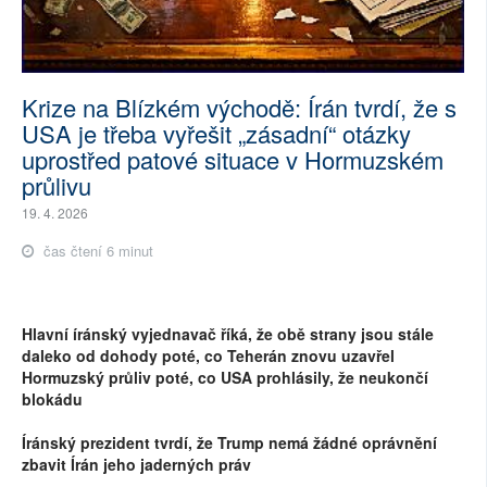
Krize na Blízkém východě: Írán tvrdí, že s
USA je třeba vyřešit „zásadní“ otázky
uprostřed patové situace v Hormuzském
průlivu
19. 4. 2026
čas čtení 6 minut
Hlavní íránský vyjednavač říká, že obě strany jsou stále
daleko od dohody poté, co Teherán znovu uzavřel
Hormuzský průliv poté, co USA prohlásily, že neukončí
blokádu
Íránský prezident tvrdí, že Trump nemá žádné oprávnění
zbavit Írán jeho jaderných práv