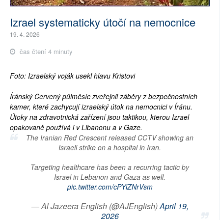
Izrael systematicky útočí na nemocnice
19. 4. 2026
čas čtení 4 minuty
Foto: Izraelský voják usekl hlavu Kristovi
Íránský Červený půlměsíc zveřejnil záběry z bezpečnostních
kamer, které zachycují izraelský útok na nemocnici v Íránu.
Útoky na zdravotnická zařízení jsou taktikou, kterou Izrael
opakovaně používá i v Libanonu a v Gaze.
The Iranian Red Crescent released CCTV showing an
Israeli strike on a hospital in Iran.
Targeting healthcare has been a recurring tactic by
Israel in Lebanon and Gaza as well.
pic.twitter.com/cPYlZNrVsm
— Al Jazeera English (@AJEnglish)
April 19,
2026