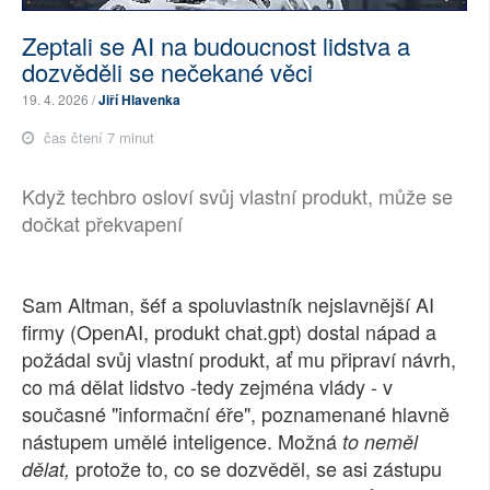
Zeptali se AI na budoucnost lidstva a
dozvěděli se nečekané věci
19. 4. 2026 /
Jiří Hlavenka
čas čtení 7 minut
Když techbro osloví svůj vlastní produkt, může se
dočkat překvapení
Sam Altman, šéf a spoluvlastník nejslavnější AI
firmy (OpenAI, produkt chat.gpt) dostal nápad a
požádal svůj vlastní produkt, ať mu připraví návrh,
co má dělat lidstvo -tedy zejména vlády - v
současné "informační éře", poznamenané hlavně
nástupem umělé inteligence. Možná
to neměl
protože to, co se dozvěděl, se asi zástupu
dělat,