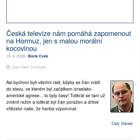
Česká televize nám pomáhá zapomenout
na Hormuz, jen s malou morální
kocovinou
19. 4. 2026 /
Boris Cvek
čas čtení 3 minuty
Asi bychom byli všichni rádi, kdyby se Írán vrátil
do stavu, ve kterém byl začátkem izraelsko-
americké agrese... to byly časy! Tolikrát se tam už
změnil režim a tolikrát byl Írán poražen a drtivé
vítězství naše, že hanba vzpomínat.
Celý článek