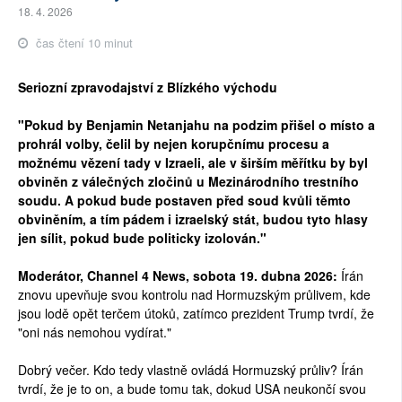
18. 4. 2026
čas čtení 10 minut
Seriozní zpravodajství z Blízkého východu
"Pokud by Benjamin Netanjahu na podzim přišel o místo a
prohrál volby, čelil by nejen korupčnímu procesu a
možnému vězení tady v Izraeli, ale v širším měřítku by byl
obviněn z válečných zločinů u Mezinárodního trestního
soudu. A pokud bude postaven před soud kvůli těmto
obviněním, a tím pádem i izraelský stát, budou tyto hlasy
jen sílit, pokud bude politicky izolován."
Moderátor, Channel 4 News, sobota 19. dubna 2026:
Írán
znovu upevňuje svou kontrolu nad Hormuzským průlivem, kde
jsou lodě opět terčem útoků, zatímco prezident Trump tvrdí, že
"oni nás nemohou vydírat."
Dobrý večer. Kdo tedy vlastně ovládá Hormuzský průliv? Írán
tvrdí, že je to on, a bude tomu tak, dokud USA neukončí svou