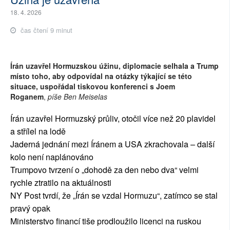
18. 4. 2026
čas čtení 9 minut
Írán uzavřel Hormuzskou úžinu, diplomacie selhala a Trump
místo toho, aby odpovídal na otázky týkající se této
situace, uspořádal tiskovou konferenci s Joem
Roganem
,
píše Ben Meiselas
Írán uzavřel Hormuzský průliv, otočil více než 20 plavidel
a střílel na lodě
Jaderná jednání mezi Íránem a USA zkrachovala – další
kolo není naplánováno
Trumpovo tvrzení o „dohodě za den nebo dva“ velmi
rychle ztratilo na aktuálnosti
NY Post tvrdí, že „Írán se vzdal Hormuzu“, zatímco se stal
pravý opak
Ministerstvo financí tiše prodloužilo licenci na ruskou