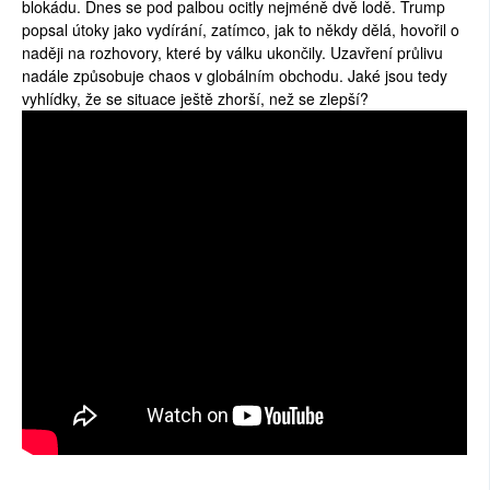
blokádu. Dnes se pod palbou ocitly nejméně dvě lodě. Trump
popsal útoky jako vydírání, zatímco, jak to někdy dělá, hovořil o
naději na rozhovory, které by válku ukončily. Uzavření průlivu
nadále způsobuje chaos v globálním obchodu. Jaké jsou tedy
vyhlídky, že se situace ještě zhorší, než se zlepší?