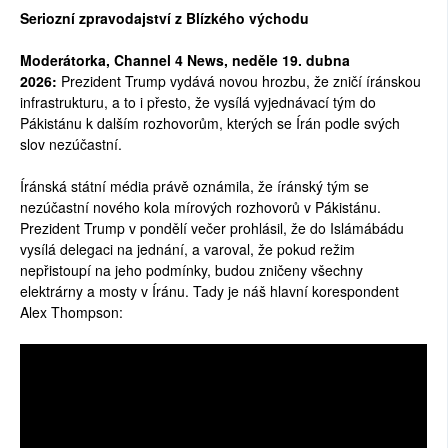
Seriozní zpravodajství z Blízkého východu
SOCIÁLNÍ SÍTĚ
Moderátorka, Channel 4 News, neděle 19. dubna
RUBRIKY
2026:
Prezident Trump vydává novou hrozbu, že zničí íránskou
infrastrukturu, a to i přesto, že vysílá vyjednávací tým do
PLNÁ VERZE STRÁNEK
Pákistánu k dalším rozhovorům, kterých se Írán podle svých
slov nezúčastní.
Íránská státní média právě oznámila, že íránský tým se
nezúčastní nového kola mírových rozhovorů v Pákistánu.
Prezident Trump v pondělí večer prohlásil, že do Islámábádu
vysílá delegaci na jednání, a varoval, že pokud režim
nepřistoupí na jeho podmínky, budou zničeny všechny
elektrárny a mosty v Íránu. Tady je náš hlavní korespondent
Alex Thompson: