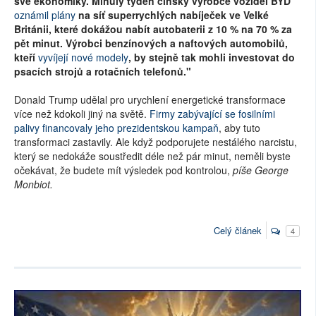
své ekonomiky. Minulý týden čínský výrobce vozidel BYD
oznámil plány
na síť superrychlých nabíječek ve Velké
Británii, které dokážou nabít autobaterii z 10 % na 70 % za
pět minut. Výrobci benzínových a naftových automobilů,
kteří
vyvíjejí nové modely
, by stejně tak mohli investovat do
psacích strojů a rotačních telefonů."
Donald Trump udělal pro urychlení energetické transformace
více než kdokoli jiný na světě.
Firmy zabývající se fosilními
palivy financovaly jeho prezidentskou kampaň
, aby tuto
transformaci zastavily. Ale když podporujete nestálého narcistu,
který se nedokáže soustředit déle než pár minut, neměli byste
očekávat, že budete mít výsledek pod kontrolou,
píše George
Monbiot.
Celý článek
4