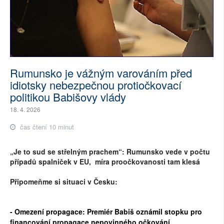
Rumunsko je vážným varováním před
idiotsky nebezpečnou protiočkovací
politikou Babišovy vlády
18. 4. 2026
čas čtení 10 minut
„Je to sud se střelným prachem“: Rumunsko vede v počtu
případů spalniček v EU, míra proočkovanosti tam klesá
Připomeňme si situaci v Česku:
- Omezení propagace: Premiér Babiš oznámil stopku pro
financování propagace nepovinného očkování.