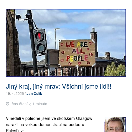
Jiný kraj, jiný mrav: Všichni jsme lidi!!
19. 4. 2026 /
Jan Čulík
čas čtení < 1 minuta
V neděli v poledne jsem ve skotském Glasgow
narazil na velkou demonstraci na podporu
Palestiny: