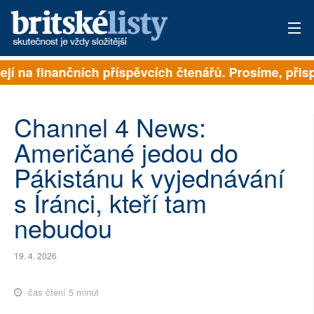
ě závisejí na finančních příspěvcích čtenářů. Prosíme
PŘIHLÁSIT
AKTUÁLNÍ VYDÁNÍ
Channel 4 News:
ARCHIV
Američané jedou do
Pákistánu k vyjednávání
ROZHOVORY
s Íránci, kteří tam
TÉMATA
nebudou
NEJČTENĚJŠÍ ZA 7 DNÍ
19. 4. 2026
AUTOŘI
čas čtení 5 minut
PŘÍSPĚVKY NA PROVOZ