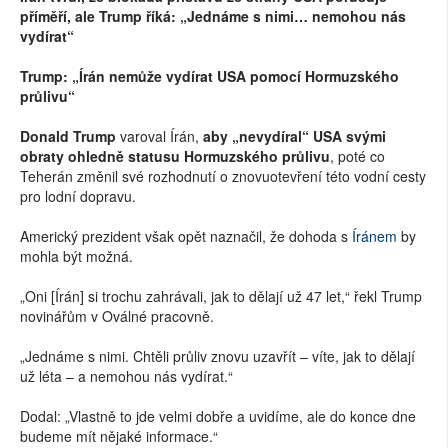
příměří, ale Trump říká: „Jednáme s nimi… nemohou nás
vydírat“
Trump: „Írán nemůže vydírat USA pomocí Hormuzského
průlivu“
Donald Trump
varoval Írán,
aby „nevydíral“ USA svými
obraty ohledně statusu Hormuzského průlivu
, poté co
Teherán změnil své rozhodnutí o znovuotevření této vodní cesty
pro lodní dopravu.
Americký prezident však opět naznačil, že dohoda s
Íránem
by
mohla být možná.
„Oni [Írán] si trochu zahrávali, jak to dělají už 47 let,“ řekl Trump
novinářům v Oválné pracovně.
„Jednáme s nimi. Chtěli průliv znovu uzavřít – víte, jak to dělají
už léta – a nemohou nás vydírat.“
Dodal: „Vlastně to jde velmi dobře a uvidíme, ale do konce dne
budeme mít nějaké informace.“