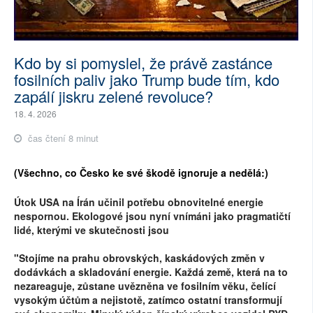
Kdo by si pomyslel, že právě zastánce
fosilních paliv jako Trump bude tím, kdo
zapálí jiskru zelené revoluce?
18. 4. 2026
čas čtení 8 minut
(Všechno, co Česko ke své škodě ignoruje a nedělá:)
Útok USA na Írán učinil potřebu obnovitelné energie
nespornou. Ekologové jsou nyní vnímáni jako pragmatičtí
lidé, kterými ve skutečnosti jsou
"Stojíme na prahu obrovských, kaskádových změn v
dodávkách a skladování energie. Každá země, která na to
nezareaguje, zůstane uvězněna ve fosilním věku, čelící
vysokým účtům a nejistotě, zatímco ostatní transformují