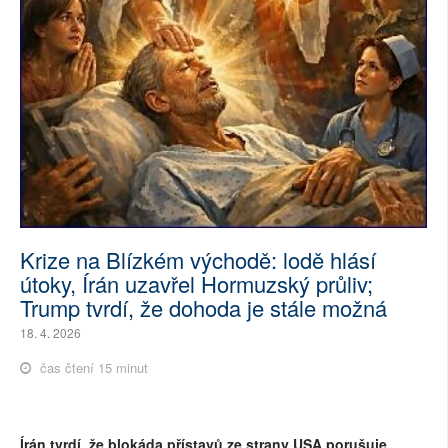
Krize na Blízkém východě: lodě hlásí
útoky, Írán uzavřel Hormuzský průliv;
Trump tvrdí, že dohoda je stále možná
18. 4. 2026
čas čtení 15 minut
Írán tvrdí, že blokáda přístavů ze strany USA porušuje