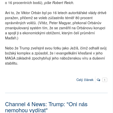
o 16 procentních bodů),
píše Robert Reich.
Ani to, že Viktor Orbán byl po 16 letech autoritářské vlády drtivě
poražen, přičemž se voleb zúčastnilo téměř 80 procent
oprávněných voličů. (Vítěz, Peter Magyar, překonal Orbánův
zmanipulovaný systém tím, že se zaměřil na Orbánovu korupci
a spojil ji s ekonomickými obtížemi, kterým čelí průměrní
Maďaři.)
Nebo že Trump zveřejnil svou fotku jako Ježíš, čímž odhalil svůj
božský komplex a způsobil, že i evangelikální křesťané v jeho
MAGA základně zpochybňují jeho náboženskou víru a duševní
stabilitu.
Celý článek
1
Channel 4 News: Trump: "Oni nás
nemohou vydírat"