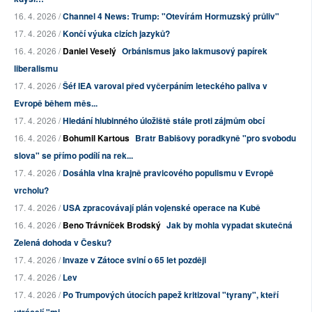
16. 4. 2026 /
Channel 4 News: Trump: "Otevírám Hormuzský průliv"
17. 4. 2026 /
Končí výuka cizích jazyků?
16. 4. 2026 /
Daniel Veselý
Orbánismus jako lakmusový papírek
liberalismu
17. 4. 2026 /
Šéf IEA varoval před vyčerpáním leteckého paliva v
Evropě během měs...
17. 4. 2026 /
Hledání hlubinného úložiště stále proti zájmům obcí
16. 4. 2026 /
Bohumil Kartous
Bratr Babišovy poradkyně "pro svobodu
slova" se přímo podílí na rek...
17. 4. 2026 /
Dosáhla vlna krajně pravicového populismu v Evropě
vrcholu?
17. 4. 2026 /
USA zpracovávají plán vojenské operace na Kubě
16. 4. 2026 /
Beno Trávníček Brodský
Jak by mohla vypadat skutečná
Zelená dohoda v Česku?
17. 4. 2026 /
Invaze v Zátoce sviní o 65 let později
17. 4. 2026 /
Lev
17. 4. 2026 /
Po Trumpových útocích papež kritizoval "tyrany", kteří