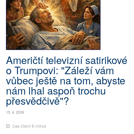
SOCIÁLNÍ SÍTĚ
RUBRIKY
PLNÁ VERZE STRÁNEK
Američtí televizní satirikové
o Trumpovi: "Záleží vám
vůbec ještě na tom, abyste
nám lhal aspoň trochu
přesvědčivě"?
15. 4. 2026
čas čtení 6 minut