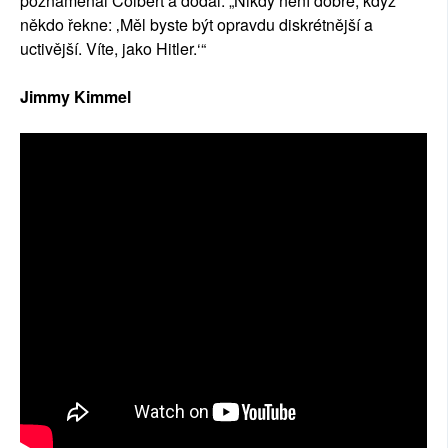
poznamenal Colbert a dodal: „Nikdy není dobré, když
někdo řekne: ‚Měl byste být opravdu diskrétnější a
uctivější. Víte, jako Hitler.‘“
Jimmy Kimmel