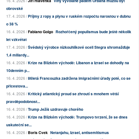
16. 4. 2026 /
Jiří Hlavenka
Vlny vyvolané pádem Orbána můžou být
obrovské
17. 4. 2026 /
Příjmy z ropy a plynu v ruském rozpočtu narostou v dubnu
o 38 %
16. 4. 2026 /
Fabiano Golgo
Rozhořčený populismus bude ještě několik
let vzkvétat
17. 4. 2026 /
Švédský výrobce nízkouhlíkové oceli Stegra shromažďuje
1,4 miliardy...
16. 4. 2026 /
Krize na Blízkém východě: Libanon a Izrael se dohodly na
10denním p...
16. 4. 2026 /
86letá Francouzka zadržena imigračními úřady poté, co se
přicestova...
16. 4. 2026 /
Kritický atlantický proud se zhroutí s mnohem větší
pravděpodobnost...
16. 4. 2026 /
Trump Ježíš uzdravuje chorého
16. 4. 2026 /
Krize na Blízkém východě: Trumpovo tvrzení, že se dnes
uskuteční se...
16. 4. 2026 /
Boris Cvek
Netanjahu, Izrael, antisemitismus