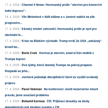
17. 4. 2026 /
Channel 4 News: Hormuzský průliv "otevřen pro komerční
lodní dopravu":
18. 4. 2026 /
Vliv Meloniové v Itálii slábne a v Janově nabírá na síle
progresivn...
17. 4. 2026 /
Íránský ministr zahraničí: Hormuzský průliv je nyní pro
obchodní lo...
17. 4. 2026 /
Krize na Blízkém východě: Trump tvrdí, že USA „zakázaly“
Izraeli bo...
17. 4. 2026 /
Boris Cvek
Hormuz je otevřen, snad si Írán nedělá z
Trumpa legraci
18. 4. 2026 /
Dva týdny, které dostaly Trumpa na pokraj propasti.
Rozpadá se jeho...
17. 4. 2026 /
Jochová požaduje disciplinární řízení za využití svobody
projevu
17. 4. 2026 /
Pavel Veleman
Na konferenci: Jestli nezačneme mluvit
pravdu, jsme součástí problému
17. 4. 2026 /
Bohumil Kartous
ČR: Přijímací zkoušky na školy
delegitimizují celý školský systém v ČR