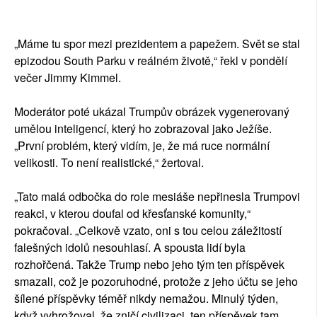
„Máme tu spor mezi prezidentem a papežem. Svět se stal
epizodou South Parku v reálném životě,“ řekl v pondělí
večer Jimmy Kimmel.
Moderátor poté ukázal Trumpův obrázek vygenerovaný
umělou inteligencí, který ho zobrazoval jako Ježíše.
„První problém, který vidím, je, že má ruce normální
velikosti. To není realistické,“ žertoval.
„Tato malá odbočka do role mesiáše nepřinesla Trumpovi
reakci, v kterou doufal od křesťanské komunity,“
pokračoval. „Celkově vzato, oni s tou celou záležitostí
falešných idolů nesouhlasí. A spousta lidí byla
rozhořčená. Takže Trump nebo jeho tým ten příspěvek
smazali, což je pozoruhodné, protože z jeho účtu se jeho
šílené příspěvky téměř nikdy nemažou. Minulý týden,
když vyhrožoval, že zničí civilizaci, ten příspěvek tam