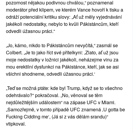
pozornost nějakou podivnou chválou,“ poznamenal
moderátor před klipem, ve kterém Vance hovoří k tisku a
odráží potenciální kritiku slovy: „Ať už měly vyjednávání
jakékoli nedostatky, nebylo to kvůli Pákistáncům, kteří
odvedli úžasnou práci.“
„Jo, kámo, nikdo to Pákistáncům nevyčítá,“ zasmál se
Colbert. „Je to jako říct své přítelkyni: ‚Zlato, ať už jsou
moje nedostatky v ložnici jakékoli, neházejme vinu za
mou erektilní dysfunkci na Pákistánce, kteří, jak se asi
všichni shodneme, odvedli úžasnou práci.‘
„Teď se možná ptáte: kde byl Trump, když se to všechno
odehrávalo?“ pokračoval. „No, věnoval se těm
nejdůležitějším událostem“ na zápase UFC v Miami.
„Samozřejmě, v tomto případě UFC znamená ‚U gotta be
Fucking Cidding me‘, (Já si z vás dělám srandu)“
vtipkoval.