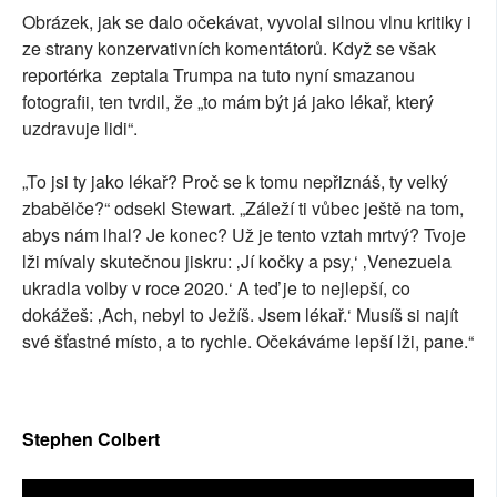
Obrázek, jak se dalo očekávat, vyvolal silnou vlnu kritiky i
ze strany konzervativních komentátorů. Když se však
reportérka zeptala Trumpa na tuto nyní smazanou
fotografii, ten tvrdil, že „to mám být já jako lékař, který
uzdravuje lidi“.
„To jsi ty jako lékař? Proč se k tomu nepřiznáš, ty velký
zbabělče?“ odsekl Stewart. „Záleží ti vůbec ještě na tom,
abys nám lhal? Je konec? Už je tento vztah mrtvý? Tvoje
lži mívaly skutečnou jiskru: ‚Jí kočky a psy,‘ ‚Venezuela
ukradla volby v roce 2020.‘ A teď je to nejlepší, co
dokážeš: ‚Ach, nebyl to Ježíš. Jsem lékař.‘ Musíš si najít
své šťastné místo, a to rychle. Očekáváme lepší lži, pane.“
Stephen Colbert