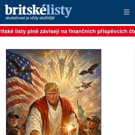
ské listy plně závisejí na finančních příspěvcích čten
PŘIHLÁSIT
AKTUÁLNÍ VYDÁNÍ
ARCHIV
ROZHOVORY
TÉMATA
NEJČTENĚJŠÍ ZA 7 DNÍ
AUTOŘI
PŘÍSPĚVKY NA PROVOZ