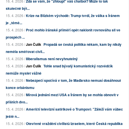
16. 4. 2026 /
Zdá se vám, že "zhloupl" váš chatbot? Může to tak
skutečně být...
15. 4. 2026 /
Krize na Blízkém východě: Trump tvrdí, že válka s Íránem
je „témě...
15. 4. 2026 /
Proč mohlo íránské příměří opět naklonit rovnováhu sil ve
prospěch ...
15. 4. 2026 /
Jan Čulík
Propadá se česká politika někam, kam by nikdy
neměla směřovat civil...
15. 4. 2026 /
Iliberalismus není nevyhnutelný
15. 4. 2026 /
Jan Čulík
Tohle snad bývalý komunistický rozvědčík
nemůže myslet vážně
15. 4. 2026 /
Nebezpečí spočívá v tom, že Maďarsko nemusí dosáhnout
konce orbánismu
15. 4. 2026 /
Mírová jednání mezi USA a Íránem by se mohla obnovit v
příštích dvo...
15. 4. 2026 /
Američtí televizní satirikové o Trumpovi: "Záleží vám vůbec
ještě n...
15. 4. 2026 /
Otevřené vraždění civilistů Izraelem, které Česká republika