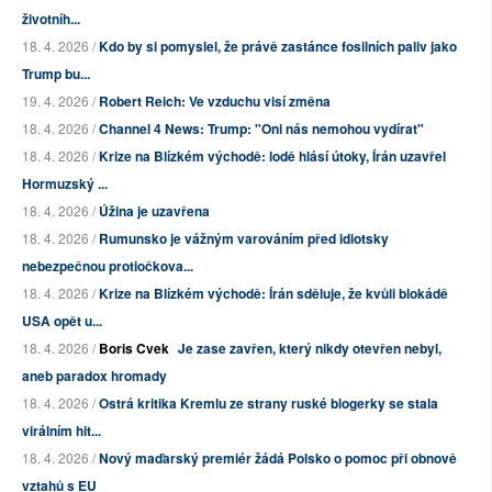
životníh...
18. 4. 2026 /
Kdo by si pomyslel, že právě zastánce fosilních paliv jako
Trump bu...
19. 4. 2026 /
Robert Reich: Ve vzduchu visí změna
18. 4. 2026 /
Channel 4 News: Trump: "Oni nás nemohou vydírat"
18. 4. 2026 /
Krize na Blízkém východě: lodě hlásí útoky, Írán uzavřel
Hormuzský ...
18. 4. 2026 /
Úžina je uzavřena
18. 4. 2026 /
Rumunsko je vážným varováním před idiotsky
nebezpečnou protiočkova...
18. 4. 2026 /
Krize na Blízkém východě: Írán sděluje, že kvůli blokádě
USA opět u...
18. 4. 2026 /
Boris Cvek
Je zase zavřen, který nikdy otevřen nebyl,
aneb paradox hromady
18. 4. 2026 /
Ostrá kritika Kremlu ze strany ruské blogerky se stala
virálním hit...
18. 4. 2026 /
Nový maďarský premiér žádá Polsko o pomoc při obnově
vztahů s EU