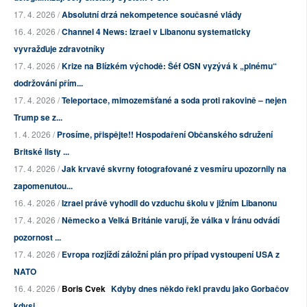
17. 4. 2026 /
Absolutní drzá nekompetence současné vlády
16. 4. 2026 /
Channel 4 News: Izrael v Libanonu systematicky
vyvražďuje zdravotníky
17. 4. 2026 /
Krize na Blízkém východě: Šéf OSN vyzývá k „plnému“
dodržování přím...
17. 4. 2026 /
Teleportace, mimozemšťané a soda proti rakovině – nejen
Trump se z...
1. 4. 2026 /
Prosíme, přispějte!! Hospodaření Občanského sdružení
Britské listy ...
17. 4. 2026 /
Jak krvavé skvrny fotografované z vesmíru upozornily na
zapomenutou...
16. 4. 2026 /
Izrael právě vyhodil do vzduchu školu v jižním Libanonu
17. 4. 2026 /
Německo a Velká Británie varují, že válka v Íránu odvádí
pozornost ...
17. 4. 2026 /
Evropa rozjíždí záložní plán pro případ vystoupení USA z
NATO
16. 4. 2026 /
Boris Cvek
Kdyby dnes někdo řekl pravdu jako Gorbačov
kdysi…