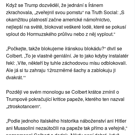
Když se Trump dozvěděl, že jednání s Íránem
zkrachovala, „zveřejnil svou pomstu“ na Truth Social: „S
okamžitou platností začne americké námořnictvo,
nejlepší na světě, blokovat veškeré lodě, které se pokusí
vplout do Hormuzského průlivu nebo z něj vyplout.“
„Počkejte, takže blokujeme íránskou blokádu?“ divil se
Colbert. „To je vlastně geniální. Je to jako kdyby instalatér
řekl: ‚Víte, někteří by tuhle záchodovou mísu odblokovali.
Ale já si tu zahraju 12rozměrné šachy a zablokuju ji
dvakrát.‘“
Později ve svém monologu se Colbert krátce zmínil o
Trumpově pokračující kritice papeže, kterého ten nazval
„ztroskotancem“.
„Podle jednoho italského historika náboženství ani Hitler
ani Mussolini nezaútočili na papeže tak přímo a veřejně,“