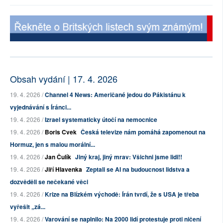
Obsah vydání | 17. 4. 2026
19. 4. 2026 /
Channel 4 News: Američané jedou do Pákistánu k
vyjednávání s Íránci...
19. 4. 2026 /
Izrael systematicky útočí na nemocnice
19. 4. 2026 /
Boris Cvek
Česká televize nám pomáhá zapomenout na
Hormuz, jen s malou morální...
19. 4. 2026 /
Jan Čulík
Jiný kraj, jiný mrav: Všichni jsme lidi!!
19. 4. 2026 /
Jiří Hlavenka
Zeptali se AI na budoucnost lidstva a
dozvěděli se nečekané věci
19. 4. 2026 /
Krize na Blízkém východě: Írán tvrdí, že s USA je třeba
vyřešit „zá...
19. 4. 2026 /
Varování se naplnilo: Na 2000 lidí protestuje proti ničení