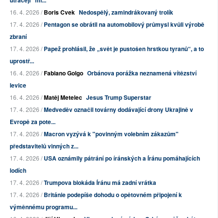
utrácejí "mi...
16. 4. 2026 /
Boris Cvek
Nedospělý, zamindrákovaný trolík
17. 4. 2026 /
Pentagon se obrátil na automobilový průmysl kvůli výrobě
zbraní
17. 4. 2026 /
Papež prohlásil, že „svět je pustošen hrstkou tyranů“, a to
uprostř...
16. 4. 2026 /
Fabiano Golgo
Orbánova porážka neznamená vítězství
levice
16. 4. 2026 /
Matěj Metelec
Jesus Trump Superstar
17. 4. 2026 /
Medveděv označil továrny dodávající drony Ukrajině v
Evropě za pote...
17. 4. 2026 /
Macron vyzývá k "povinným volebním zákazům"
představitelů vinných z...
17. 4. 2026 /
USA oznámily pátrání po íránských a Íránu pomáhajících
lodích
17. 4. 2026 /
Trumpova blokáda Íránu má zadní vrátka
17. 4. 2026 /
Británie podepíše dohodu o opětovném připojení k
výměnnému programu...