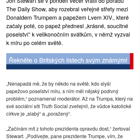
Jon Stewart se v pondělí večer vrátil do pořadu
The Daily Show, aby rozebral veřejné střety mezi
Donaldem Trumpem a papežem Lvem XIV., které
začaly poté, co papež přednesl „krásné, soucitné
poselství“ k velikonočním svátkům, v němž vyzval
k míru po celém světě.
„Nenapadá mě, že by někdo na světě, kdo slyší
papežovo poselství míru, s ním měl nějaký podivný
problém,“ poznamenal moderátor. Až na Trumpa, který na
své sociální síti Truth Social zveřejnil, že vůdce katolické
církve je „slabý“ a „poražený“.
„Začínám mít z tohoto prezidenta opravdu dost,“ žertoval
Stewart. „Podívejte, pane prezidente Trumpe, vím, že