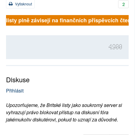
2
Vytisknout
tské listy plně závisejí na finančních příspěvcích čt
4900
Diskuse
Přihlásit
Upozorňujeme, že Britské listy jako soukromý server si
vyhrazují právo blokovat přístup na diskusní fóra
jakémukoliv diskutérovi, pokud to uznají za důvodné.