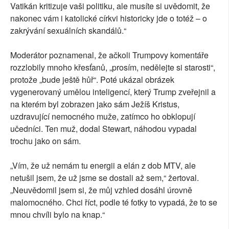
Vatikán kritizuje vaši politiku, ale musíte si uvědomit, že
nakonec vám i katolické církvi historicky jde o totéž – o
zakrývání sexuálních skandálů.“
Moderátor poznamenal, že ačkoli Trumpovy komentáře
rozzlobily mnoho křesťanů, „prosím, nedělejte si starosti“,
protože „bude ještě hůř“. Poté ukázal obrázek
vygenerovaný umělou inteligencí, který Trump zveřejnil a
na kterém byl zobrazen jako sám Ježíš Kristus,
uzdravující nemocného muže, zatímco ho obklopují
učedníci. Ten muž, dodal Stewart, náhodou vypadal
trochu jako on sám.
„Vím, že už nemám tu energii a elán z dob MTV, ale
netušil jsem, že už jsme se dostali až sem,“ žertoval.
„Neuvědomil jsem si, že můj vzhled dosáhl úrovně
malomocného. Chci říct, podle té fotky to vypadá, že to se
mnou chvíli bylo na knap.“