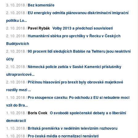
3. 10. 2018 /
Bez komentáře
2. 10. 2018 /
EU energicky odmítla plánovanou diskriminační imigrační
politiku Lo...
2. 10. 2018 /
Pavel Rybák
Volby 2013 a předchozí souvislosti
2. 10. 2018 /
Humanitární sbírka pro uprchlíky v Řecku v Českých
Budějovicích
2. 10. 2018 /
90 procent lidí sledujících Babiše na Twitteru jsou neaktivní
účty
2. 10. 2018 /
Německá policie zatkla v Saské Kamenici příslušníky
ultrapravicové...
2. 10. 2018 /
Příčinou hlasování pro brexit byly obrovské majetkové
rozdíly mezi ...
1. 10. 2018 /
Pro stoupence czexitu: Po odchodu z EU si nebudete moci
vzít do Bra...
1. 10. 2018 /
Boris Cvek
O svobodě společenské debaty a o liberální
demokracii
1. 10. 2018 /
Britská premiérka v nedělním televizním rozhovoru
1. 10. 2018 /
Pro česká média o normalizaci nenávisti