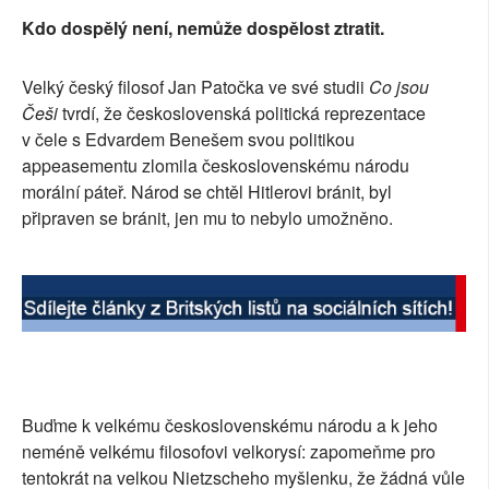
Kdo dospělý není, nemůže dospělost ztratit.
SOCIÁLNÍ SÍTĚ
RUBRIKY
Velký český filosof Jan Patočka ve své studii
Co jsou
Češi
tvrdí, že československá politická reprezentace
PLNÁ VERZE STRÁNEK
v čele s Edvardem Benešem svou politikou
appeasementu zlomila československému národu
morální páteř. Národ se chtěl Hitlerovi bránit, byl
připraven se bránit, jen mu to nebylo umožněno.
Buďme k velkému československému národu a k jeho
neméně velkému filosofovi velkorysí: zapomeňme pro
tentokrát na velkou Nietzscheho myšlenku, že žádná vůle