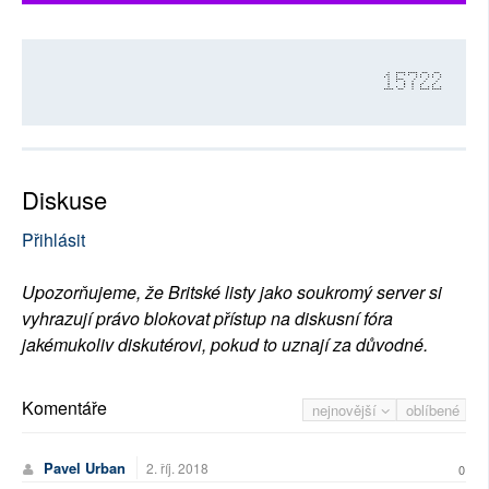
15722
Diskuse
Přihlásit
Upozorňujeme, že Britské listy jako soukromý server si
vyhrazují právo blokovat přístup na diskusní fóra
jakémukoliv diskutérovi, pokud to uznají za důvodné.
Komentáře
nejnovější
oblíbené
Pavel Urban
2. říj. 2018
0