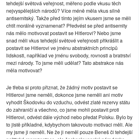
tehdejší světová veřejnost, měřeno podle vkusu těch
nejvyspělejších národů? Více méně měla vkus silně
antisemitský. Takže před tímto jejím vkusem jsme se měli
chtít morálně vyznamenat? Předvést se před antisemity
nás mělo motivovat postavit se Hitlerovi? Nebo jsme
snad měli vkus tehdejší světové veřejnosti přikrášlit a
postavit se Hitlerovi ve jménu abstraktních principů
lidskosti, například ve jménu svobody, rovnosti a bratrství
mezi národy. To jsme měli udělat? Tato abstrakce nás
měla motivovat?
Je třeba si proto přiznat, že žádný motiv postavit se
Hitlerovi jsme neměli, dokonce jsme neměli ani motiv
vyhodit Škodovku do vzduchu, odvést zlaté rezervy státu
do zahraničí a všechno, co jsme mohli postavit proti
Hitlerovi, odvést dále východ nebo předat Polsku. Bylo by
to jistě příkladné, kdybychom takovouto motivaci měli. Ale
my jsme ji neměli. Ne že ji neměl pouze Beneš či tehdejší