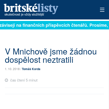
závisejí na finančních příspěvcích čtenářů. Prosíme, p
PŘIHLÁSIT
AKTUÁLNÍ VYDÁNÍ
ARCHIV
V Mnichově jsme žádnou
dospělost neztratili
ROZHOVORY
1. 10. 2018 /
Tomáš Korda
TÉMATA
čas čtení 5 minut
NEJČTENĚJŠÍ ZA 7 DNÍ
AUTOŘI
PŘÍSPĚVKY NA PROVOZ