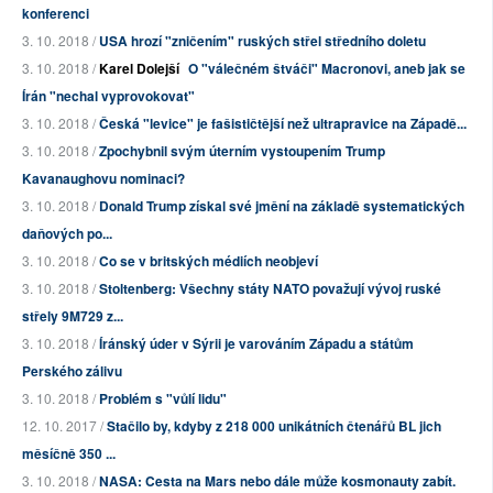
konferenci
3. 10. 2018 /
USA hrozí "zničením" ruských střel středního doletu
3. 10. 2018 /
Karel Dolejší
O "válečném štváči" Macronovi, aneb jak se
Írán "nechal vyprovokovat"
3. 10. 2018 /
Česká "levice" je fašističtější než ultrapravice na Západě...
3. 10. 2018 /
Zpochybnil svým úterním vystoupením Trump
Kavanaughovu nominaci?
3. 10. 2018 /
Donald Trump získal své jmění na základě systematických
daňových po...
3. 10. 2018 /
Co se v britských médiích neobjeví
3. 10. 2018 /
Stoltenberg: Všechny státy NATO považují vývoj ruské
střely 9M729 z...
3. 10. 2018 /
Íránský úder v Sýrii je varováním Západu a státům
Perského zálivu
3. 10. 2018 /
Problém s "vůlí lidu"
12. 10. 2017 /
Stačilo by, kdyby z 218 000 unikátních čtenářů BL jich
měsíčně 350 ...
3. 10. 2018 /
NASA: Cesta na Mars nebo dále může kosmonauty zabít.