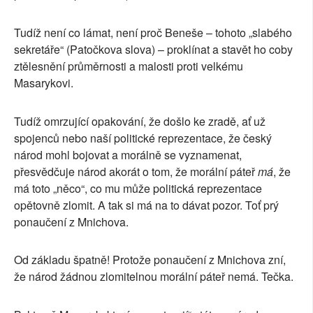
Tudíž není co lámat, není proč Beneše – tohoto „slabého
sekretáře“ (Patočkova slova) – proklínat a stavět ho coby
ztělesnění průměrnosti a malosti proti velkému
Masarykovi.
Tudíž omrzující opakování, že došlo ke zradě, ať už
spojenců nebo naší politické reprezentace, že český
národ mohl bojovat a morálně se vyznamenat,
přesvědčuje národ akorát o tom, že morální páteř
má
, že
má toto „něco“, co mu může politická reprezentace
opětovně zlomit. A tak si má na to dávat pozor. Toť prý
ponaučení z Mnichova.
Od základu špatně! Protože ponaučení z Mnichova zní,
že národ žádnou zlomitelnou morální páteř nemá. Tečka.