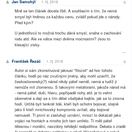
Jan Samohýl
1. říj. 2018
0
Mně se ten článek docela líbil. A souhlasím s tím, že nemá
smysl být hrdinou za každou cenu, zvlášť pokud jde o národy.
Před kým?
U jednotlivců to možná trochu dává smysl, snaha o zachování
rodu atd. Ale ve válce mezi dvěma mocnostmi? Jsou to
klesající zisky.
František Řezáč
1. říj. 2018
0
Autor si sám zkonstruoval jakousi "filozoii" ad hoc tohoto
článku, hodil po náz zvučnými jmény, aby mohl uzavřít, že
československý(?) národ nikdy páteř neměl, nemá a tudíž ji
nemůže mít zlomenou. S takovými metaforami, jakože národ má
- nemá páteř, duši, hlavu, popřípadě nohy atd. je to velmi
ošemetné a dají se s tím dělat všelijaké kejkle, jak se to zrovna
hodí. Určitě byli tenkrát lidé, kteří byli ochotni bojovat, stejně
jako ti kteří mnichovský kompromis uvítali, aby bojovat
nemuseli. Ti první si zasluhují uznámí, mnozí to dokázali jako
vojáci na frontách a mnoho jich tam umřelo. Ti měli páteř
tělesnou i morální, navzdory tehdejší reálpolitice. Debata o zradě
či nezradě je debatou politickou a nikoli "filozofickou" a právě