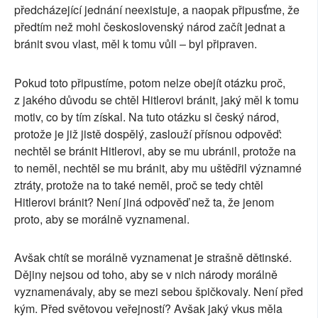
předcházející jednání neexistuje, a naopak připusťme, že
předtím než mohl československý národ začít jednat a
bránit svou vlast, měl k tomu vůli – byl připraven.
Pokud toto připustíme, potom nelze obejít otázku proč,
z jakého důvodu se chtěl Hitlerovi bránit, jaký měl k tomu
motiv, co by tím získal. Na tuto otázku si český národ,
protože je již jistě dospělý, zaslouží přísnou odpověď:
nechtěl se bránit Hitlerovi, aby se mu ubránil, protože na
to neměl, nechtěl se mu bránit, aby mu uštědřil významné
ztráty, protože na to také neměl, proč se tedy chtěl
Hitlerovi bránit? Není jiná odpověď než ta, že jenom
proto, aby se morálně vyznamenal.
Avšak chtít se morálně vyznamenat je strašně dětinské.
Dějiny nejsou od toho, aby se v nich národy morálně
vyznamenávaly, aby se mezi sebou špičkovaly. Není před
kým. Před světovou veřejností? Avšak jaký vkus měla