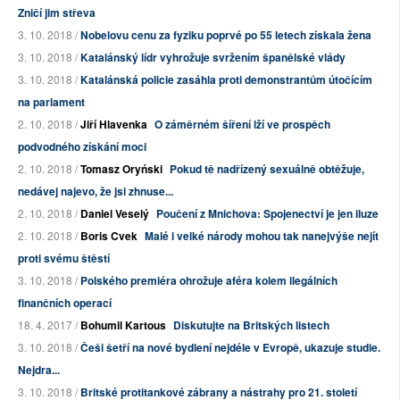
Zničí jim střeva
3. 10. 2018 /
Nobelovu cenu za fyziku poprvé po 55 letech získala žena
3. 10. 2018 /
Katalánský lídr vyhrožuje svržením španělské vlády
3. 10. 2018 /
Katalánská policie zasáhla proti demonstrantům útočícím
na parlament
2. 10. 2018 /
Jiří Hlavenka
O záměrném šíření lží ve prospěch
podvodného získání moci
2. 10. 2018 /
Tomasz Oryński
Pokud tě nadřízený sexuálně obtěžuje,
nedávej najevo, že jsi zhnuse...
2. 10. 2018 /
Daniel Veselý
Poučení z Mnichova: Spojenectví je jen iluze
2. 10. 2018 /
Boris Cvek
Malé i velké národy mohou tak nanejvýše nejít
proti svému štěstí
3. 10. 2018 /
Polského premiéra ohrožuje aféra kolem ilegálních
finančních operací
18. 4. 2017 /
Bohumil Kartous
Diskutujte na Britských listech
3. 10. 2018 /
Češi šetří na nové bydlení nejdéle v Evropě, ukazuje studie.
Nejdra...
3. 10. 2018 /
Britské protitankové zábrany a nástrahy pro 21. století