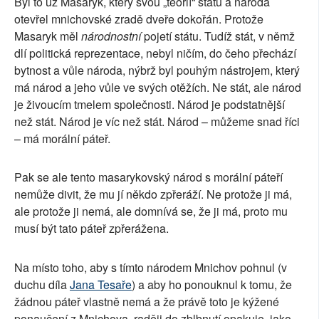
Byl to už Masaryk, který svou „teorií“ státu a národa
otevřel mnichovské zradě dveře dokořán. Protože
Masaryk měl
národnostní
pojetí státu. Tudíž stát, v němž
dlí politická reprezentace, nebyl ničím, do čeho přechází
bytnost a vůle národa, nýbrž byl pouhým nástrojem, který
má národ a jeho vůle ve svých otěžích. Ne stát, ale národ
je živoucím tmelem společnosti. Národ je podstatnější
než stát. Národ je víc než stát. Národ – můžeme snad říci
– má morální páteř.
Pak se ale tento masarykovský národ s morální páteří
nemůže divit, že mu jí někdo zpřeráží. Ne protože ji má,
ale protože ji nemá, ale domnívá se, že ji má, proto mu
musí být tato páteř zpřerážena.
Na místo toho, aby s tímto národem Mnichov pohnul (v
duchu díla
Jana Tesaře
) a aby ho ponouknul k tomu, že
žádnou páteř vlastně nemá a že právě toto je kýžené
ponaučení z Mnichova, raději do zblbnutí opakuje, jako