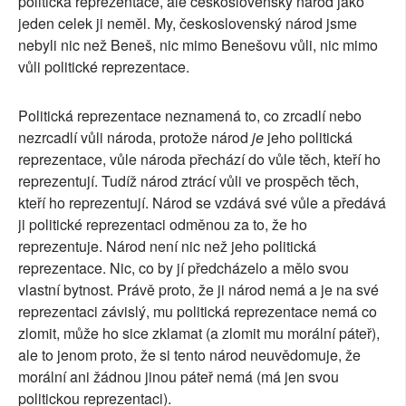
politická reprezentace, ale československý národ jako
jeden celek ji neměl. My, československý národ jsme
nebyli nic než Beneš, nic mimo Benešovu vůli, nic mimo
vůli politické reprezentace.
Politická reprezentace neznamená to, co zrcadlí nebo
nezrcadlí vůli národa, protože národ
je
jeho politická
reprezentace, vůle národa přechází do vůle těch, kteří ho
reprezentují. Tudíž národ ztrácí vůli ve prospěch těch,
kteří ho reprezentují. Národ se vzdává své vůle a předává
ji politické reprezentaci odměnou za to, že ho
reprezentuje. Národ není nic než jeho politická
reprezentace. Nic, co by jí předcházelo a mělo svou
vlastní bytnost. Právě proto, že ji národ nemá a je na své
reprezentaci závislý, mu politická reprezentace nemá co
zlomit, může ho sice zklamat (a zlomit mu morální páteř),
ale to jenom proto, že si tento národ neuvědomuje, že
morální ani žádnou jinou páteř nemá (má jen svou
politickou reprezentaci).