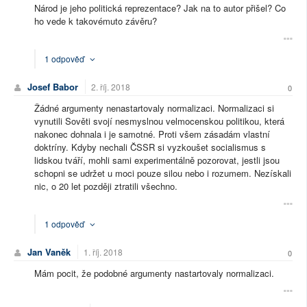
Národ je jeho politická reprezentace? Jak na to autor přišel? Co
ho vede k takovémuto závěru?
1 odpověď
Josef Babor
2. říj. 2018
0
Žádné argumenty nenastartovaly normalizaci. Normalizaci si
vynutili Sověti svojí nesmyslnou velmocenskou politikou, která
nakonec dohnala i je samotné. Proti všem zásadám vlastní
doktríny. Kdyby nechali ČSSR si vyzkoušet socialismus s
lidskou tváří, mohli sami experimentálně pozorovat, jestli jsou
schopni se udržet u moci pouze silou nebo i rozumem. Nezískali
nic, o 20 let později ztratili všechno.
1 odpověď
Jan Vaněk
1. říj. 2018
0
Mám pocit, že podobné argumenty nastartovaly normalizaci.