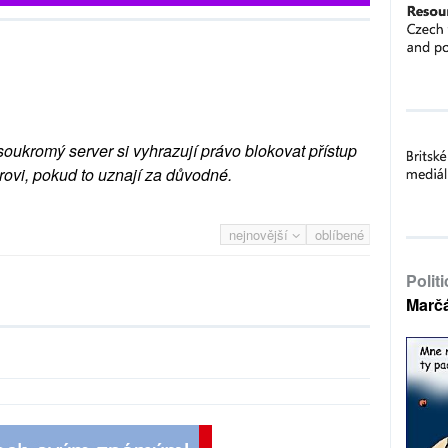
soukromý server si vyhrazují právo blokovat přístup
rovi, pokud to uznají za důvodné.
nejnovější
oblíbené
Polit
Marč