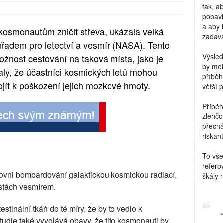
tak, a
pobavi
a aby 
osmonautům zničit střeva, ukázala velká
zadava
řadem pro letectví a vesmír (NASA). Tento
Výsled
nost cestování na taková místa, jako je
by moh
aly, že účastníci kosmických letů mohou
příběh
jít k poškození jejich mozkové hmoty.
větší 
Příběh
zlehčo
přechá
riskant
To vše
refero
rovni bombardování galaktickou kosmickou radiací,
škály 
estách vesmírem.
stinální tkáň do té míry, že by to vedlo k
tudie také vyvolává obavy, že tito kosmonauti by