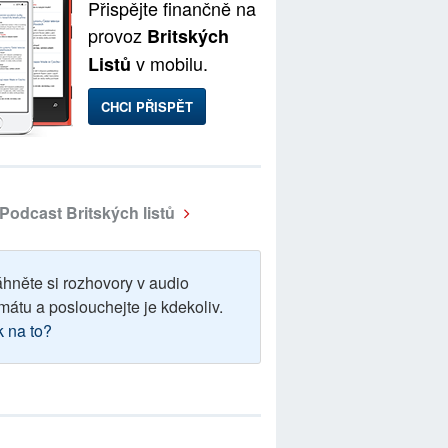
Přispějte finančně na
provoz
Britských
v mobilu.
Listů
CHCI PŘISPĚT
Podcast Britských listů
áhněte si rozhovory v audio
mátu a poslouchejte je kdekoliv.
k na to?