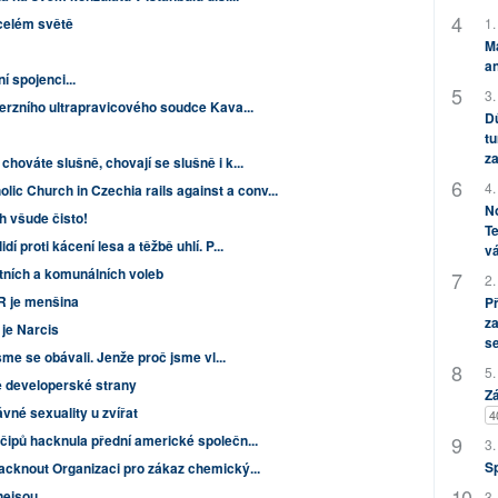
1.
celém světě
M
an
í spojenci...
3.
erzního ultrapravicového soudce Kava...
Dů
tu
za
ováte slušně, chovají se slušně i k...
4.
holic Church in Czechia rails against a conv...
No
h všude čisto!
Te
 proti kácení lesa a těžbě uhlí. P...
vá
ních a komunálních voleb
2.
R je menšina
P
za
 je Narcis
s
sme se obávali. Jenže proč jsme vl...
5.
ě developerské strany
Zá
vné sexuality u zvířat
4
ipů hacknula přední americké společn...
3.
S
cknout Organizaci pro zákaz chemický...
nejsou
3.