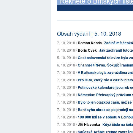
Obsah vydání | 5. 10. 2018
7. 10. 2018 /
Roman Kanda
Začíná mít česká 
7. 10. 2018 /
Boris Cvek
Jak zachránit tuto z
5. 10. 2018 /
Československá televize byla za
6. 10. 2018 /
Channel 4 News: Šokující rasis
7. 10. 2018 /
V Bulharsku byla zavražděna z
7. 10. 2018 /
Pro ČRo, který rád a často interv
7. 10. 2018 /
Putinovské kalendáře jsou rok od 
7. 10. 2018 /
Německo: Překvapivý průzkum v
7. 10. 2018 /
Bylo to jen otázkou času, než se
7. 10. 2018 /
Banksyho obraz se po prodeji na a
7. 10. 2018 /
100 000 lidí se v sobotu v Edinb
7. 10. 2018 /
Jiří Hlavenka
Když číslo na šéf
7. 10. 2018 /
Saúdská Arábie zřejmě zavraždila