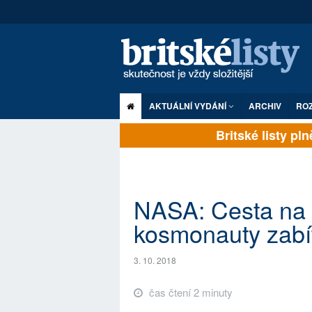
AKTUÁLNÍ VYDÁNÍ
ARCHIV
RO
Britské listy plně 
NASA: Cesta na
kosmonauty zabít.
3. 10. 2018
čas čtení 2 minuty