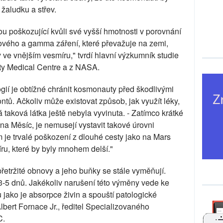
 žaludku a střev.
ou poškozující kvůli své vyšší hmotnosti v porovnání
ového a gamma záření, které převažuje na zemi,
 ve vnějším vesmíru," tvrdí hlavní výzkumník studie
ty Medical Centre a z NASA.
ií je obtížné chránit kosmonauty před škodlivými
ntů. Ačkoliv může existovat způsob, jak využít léky,
taková látka ještě nebyla vyvinuta. - Zatímco krátké
 na Měsíc, je nemusejí vystavit takové úrovni
je trvalé poškození z dlouhé cesty jako na Mars
ru, které by byly mnohem delší."
přetržité obnovy a jeho buňky se stále vyměňují.
3-5 dnů. Jakékoliv narušení této výměny vede ke
 jako je absorpce živin a spouští patologické
lbert Fornace Jr., ředitel Specializovaného
C.