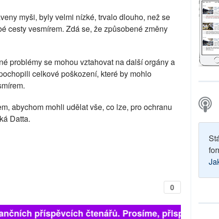
aveny myši, byly velmi nízké, trvalo dlouho, než se
obé cesty vesmírem. Zdá se, že způsobené změny
jné problémy se mohou vztahovat na další orgány a
pochopili celkové poškození, které by mohlo
smírem.
dem, abychom mohli udělat vše, co lze, pro ochranu
ká Datta.
St
for
Ja
0
ančních příspěvcích čtenářů. Prosíme, přispějte. ➥