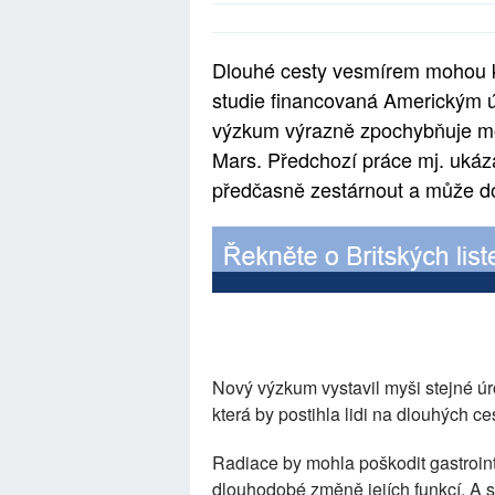
Dlouhé cesty vesmírem mohou k
studie financovaná Americkým ú
výzkum výrazně zpochybňuje mož
Mars. Předchozí práce mj. ukáz
předčasně zestárnout a může do
Nový výzkum vystavil myši stejné ú
která by postihla lidi na dlouhých c
Radiace by mohla poškodit gastrointe
dlouhodobé změně jejích funkcí. A s