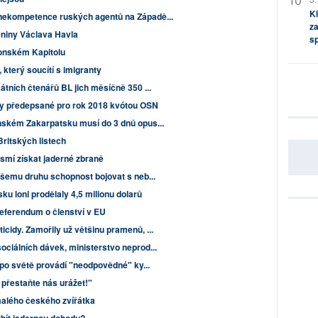
Kl
nekompetence ruských agentů na Západě...
za
niny Václava Havla
s
onském Kapitolu
který soucítí s imigranty
kátních čtenářů BL jich měsíčně 350 ...
ky předepsané pro rok 2018 kvótou OSN
nském Zakarpatsku musí do 3 dnů opus...
Britských listech
smí získat jaderné zbraně
ašemu druhu schopnost bojovat s neb...
u loni prodělaly 4,5 milionu dolarů
eferendum o členství v EU
cidy. Zamořily už většinu pramenů, ...
ociálních dávek, ministerstvo neprod...
e po světě provádí "neodpovědné" ky...
řestaňte nás urážet!"
 malého českého zvířátka