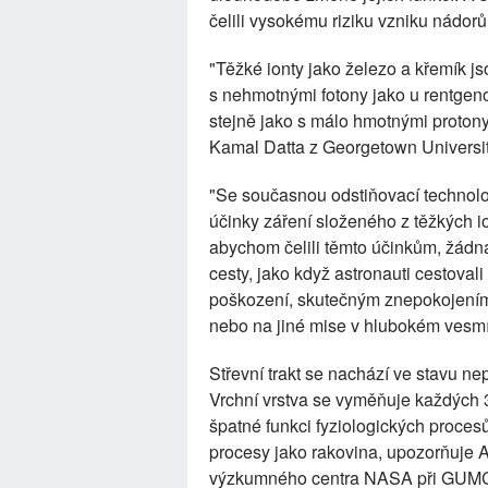
čelili vysokému riziku vzniku nádorů
"Těžké ionty jako železo a křemík js
s nehmotnými fotony jako u rentgen
stejně jako s málo hmotnými protony
Kamal Datta z Georgetown Universi
"Se současnou odstiňovací technolog
účinky záření složeného z těžkých io
abychom čelili těmto účinkům, žádná 
cesty, jako když astronauti cestovali
poškození, skutečným znepokojením 
nebo na jiné mise v hlubokém vesmí
Střevní trakt se nachází ve stavu ne
Vrchní vrstva se vyměňuje každých 
špatné funkci fyziologických procesů
procesy jako rakovina, upozorňuje A
výzkumného centra NASA při GUM