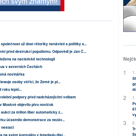
společnost už dost rétoriky nenávisti a politiky s...
emi před destrukcí populismu. Odpovědí je Jan Č...
Nejčt
ložena na nacistické technologii
mus v severních Čechách
1.
námá novinářka
Sh
iewuje osoby věřící, že Země je pl...
go
do
roku lepší...
olební podpory před nadcházejícími volbam
1.
Po
 v Moskvě objevilo pivo novičok
67
ukci za milion liber automaticky z...
v
urku účastnilo demonstrace za nezáv...
2.
a nestačí
Tr
S
 na svém konzulátu v Istanbulu disi...