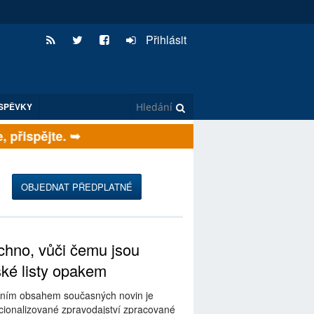
Přihlásit
SPĚVKY
přispějte. ➥
OBJEDNAT PŘEDPLATNÉ
hno, vůči čemu jsou
ské listy opakem
ním obsahem současných novin je
ionalizované zpravodajství zpracované