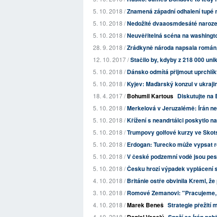
5. 10. 2018 /
Znamená západní odhalení tupé 
5. 10. 2018 /
Nedožité dvaaosmdesáté naroze
5. 10. 2018 /
Neuvěřitelná scéna na washingt
28. 9. 2018 /
Zrádkyně národa napsala román, 
12. 10. 2017 /
Stačilo by, kdyby z 218 000 uni
5. 10. 2018 /
Dánsko odmítá přijmout uprchlí
5. 10. 2018 /
Kyjev: Maďarský konzul v ukraji
18. 4. 2017 /
Bohumil Kartous
Diskutujte na 
5. 10. 2018 /
Merkelová v Jeruzalémě: Írán ne
5. 10. 2018 /
Křížení s neandrtálci poskytlo n
5. 10. 2018 /
Trumpovy golfové kurzy ve Skotsk
5. 10. 2018 /
Erdogan: Turecko může vypsat r
5. 10. 2018 /
V české podzemní vodě jsou pesti
5. 10. 2018 /
Česku hrozí výpadek vyplácení s
4. 10. 2018 /
Británie ostře obvinila Kreml, ž
3. 10. 2018 /
Romové Zemanovi: "Pracujeme, p
4. 10. 2018 /
Marek Beneš
Strategie přežití
4. 10. 2018 /