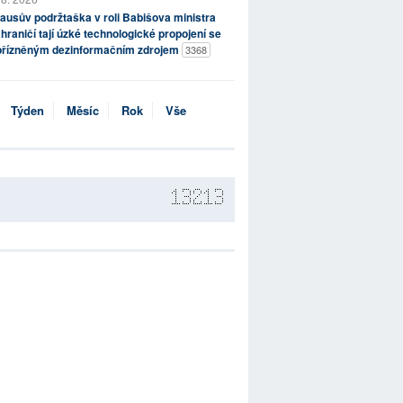
ausův podržtaška v roli Babišova ministra
hraničí tají úzké technologické propojení se
přízněným dezinformačním zdrojem
3368
Týden
Měsíc
Rok
Vše
13213