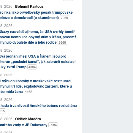
 8. 2026
Bohumil Kartous
acinka jako orwellovský pěšák trumpovské
titeze o demokracii (o skutečnosti)
7255
 8. 2026
kazy nasvědčují tomu, že USA svrhly téměř
novou bombu na obytný dům v Íránu, přičemž
hynulo dvouleté dítě a jeho rodiče
6366
 8. 2026
vá jednání mezi USA a Íránem jsou pro
herán „poslední šancí“, jak zabránit eskalaci
lky, tvrdí Trump
4304
 8. 2026
ři výbuchu bomby v moskevské restauraci
hynuli tři lidé; explodovalo zařízení, které u
ebe měla žena
4162
 8. 2026
hada trvanlivosti římského betonu rozluštěna
015
 8. 2026
Oldřich Maděra
potřeba vody v JE Dukovany
3984
 8. 2026