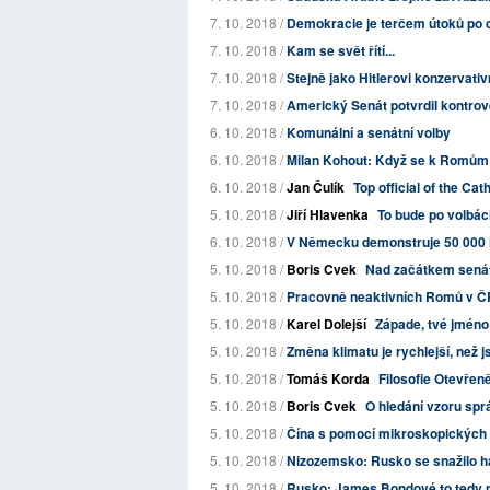
7. 10. 2018 /
Demokracie je terčem útoků po 
7. 10. 2018 /
Kam se svět řítí...
7. 10. 2018 /
Stejně jako Hitlerovi konzervativn
7. 10. 2018 /
Americký Senát potvrdil kontrov
6. 10. 2018 /
Komunální a senátní volby
6. 10. 2018 /
Milan Kohout: Když se k Romům ch
6. 10. 2018 /
Jan Čulík
Top official of the Cat
5. 10. 2018 /
Jiří Hlavenka
To bude po volbác
6. 10. 2018 /
V Německu demonstruje 50 000 lidí
5. 10. 2018 /
Boris Cvek
Nad začátkem senát
5. 10. 2018 /
Pracovně neaktivních Romů v Č
5. 10. 2018 /
Karel Dolejší
Západe, tvé jméno
5. 10. 2018 /
Změna klimatu je rychlejší, než j
5. 10. 2018 /
Tomáš Korda
Filosofie Otevřen
5. 10. 2018 /
Boris Cvek
O hledání vzoru sprá
5. 10. 2018 /
Čína s pomocí mikroskopických č
5. 10. 2018 /
Nizozemsko: Rusko se snažilo ha
5. 10. 2018 /
Rusko: James Bondové to tedy 