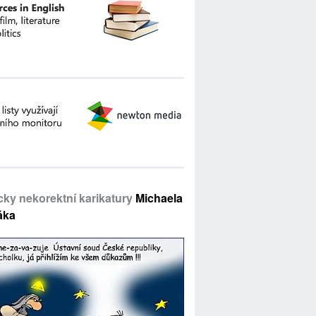
icky nekorektní karikatury
Michaela
áka