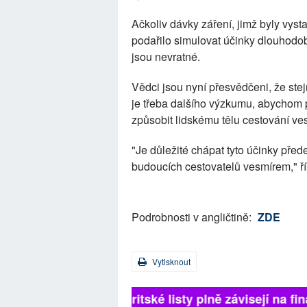
Ačkoliv dávky záření, jimž byly vyst
podařilo simulovat účinky dlouhod
jsou nevratné.
Vědci jsou nyní přesvědčeni, že ste
je třeba dalšího výzkumu, abychom 
způsobit lidskému tělu cestování ve
"Je důležité chápat tyto účinky pře
budoucích cestovatelů vesmírem," ří
Podrobnosti v angličtině:
ZDE
Vytisknout
Britské listy plně závisejí na fin