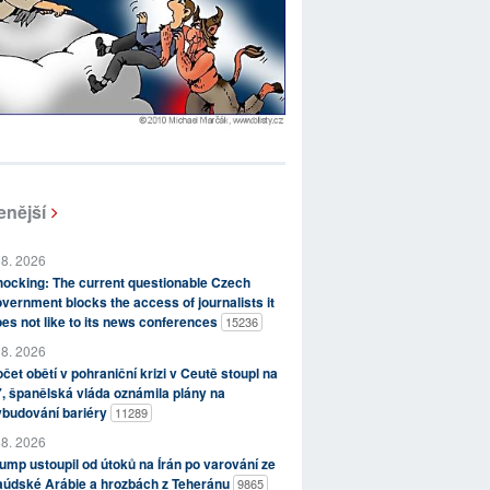
enější
 8. 2026
ocking: The current questionable Czech
vernment blocks the access of journalists it
es not like to its news conferences
15236
 8. 2026
čet obětí v pohraniční krizi v Ceutě stoupl na
, španělská vláda oznámila plány na
ybudování bariéry
11289
 8. 2026
ump ustoupil od útoků na Írán po varování ze
aúdské Arábie a hrozbách z Teheránu
9865