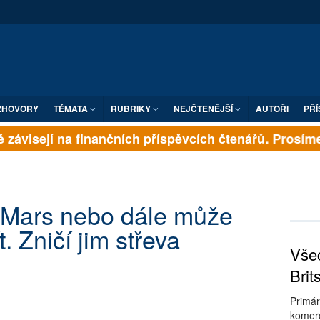
ZHOVORY
TÉMATA
RUBRIKY
NEJČTENĚJŠÍ
AUTOŘI
PŘÍ
závisejí na finančních příspěvcích čtenářů. Prosíme, 
 Mars nebo dále může
 Zničí jim střeva
Všec
Brit
Primár
komerc