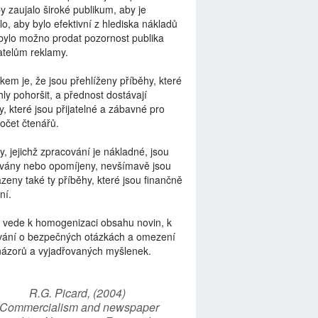
by zaujalo široké publikum, aby je
lo, aby bylo efektivní z hlediska nákladů
bylo možno prodat pozornost publika
telům reklamy.
kem je, že jsou přehlíženy příběhy, které
ly pohoršit, a přednost dostávají
y, které jsou přijatelné a zábavné pro
počet čtenářů.
y, jejichž zpracování je nákladné, jsou
vány nebo opomíjeny, nevšímavě jsou
zeny také ty příběhy, které jsou finančně
ní.
 vede k homogenizaci obsahu novin, k
vání o bezpečných otázkách a omezení
názorů a vyjadřovaných myšlenek.
R.G. Picard, (2004)
“Commercialism and newspaper