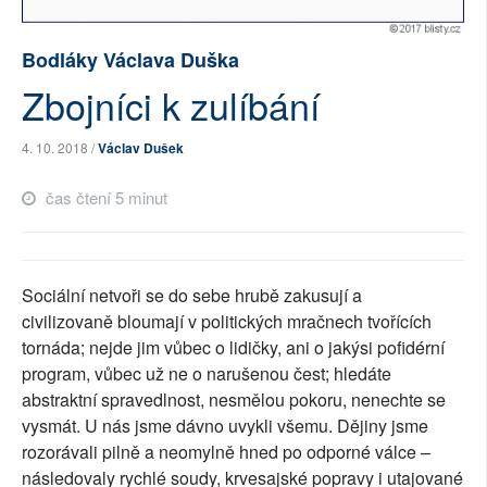
SOCIÁLNÍ SÍTĚ
Bodláky Václava Duška
RUBRIKY
Zbojníci k zulíbání
PLNÁ VERZE STRÁNEK
4. 10. 2018 /
Václav Dušek
čas čtení 5 minut
Sociální netvoři se do sebe hrubě zakusují a
civilizovaně bloumají v politických mračnech tvořících
tornáda; nejde jim vůbec o lidičky, ani o jakýsi pofidérní
program, vůbec už ne o narušenou čest; hledáte
abstraktní spravedlnost, nesmělou pokoru, nenechte se
vysmát. U nás jsme dávno uvykli všemu. Dějiny jsme
rozorávali pilně a neomylně hned po odporné válce –
následovaly rychlé soudy, krvesajské popravy i utajované