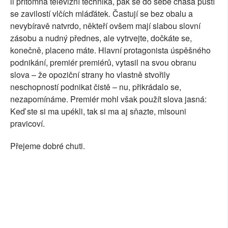
li přítomna televizní technika, pak se do sebe chasa pustí
se zavilostí vlčích mláďátek. Častují se bez obalu a
nevybíravě natvrdo, někteří ovšem mají slabou slovní
zásobu a nudný přednes, ale vytrvejte, dočkáte se,
konečně, placeno máte. Hlavní protagonista úspěšného
podnikání, premiér premiérů, vytasil na svou obranu
slova – že opoziční strany ho vlastně stvořily
neschopností podnikat čistě – nu, přikrádalo se,
nezapomínáme. Premiér mohl však použít slova jasná:
Keď ste si ma upékli, tak si ma aj sňazte, mlsouni
pravicoví.
Přejeme dobré chuti.