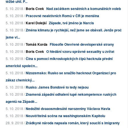
těžbě uhlí. P...
5. 10. 2018 /
Boris Cvek
Nad začátkem senátních a komunálních voleb
5. 10. 2018 /
Pracovně neaktivních Romů v ČR je menšina
5. 10. 2018 /
Karel Dolejší
Západe, tvé jméno je Narcis
5. 10. 2018 /
Změna klimatu je rychlejší, než jsme se obávali. Jenže proč
jsme vl...
5. 10. 2018 /
Tomáš Korda
Filosofie Otevřeně developerské strany
5. 10. 2018 /
Boris Cvek
O hledání vzoru správné sexuality u zvířat
5. 10. 2018 /
Čína s pomocí mikroskopických čipů hacknula přední
americké společn...
5. 10. 2018 /
Nizozemsko: Rusko se snažilo hacknout Organizaci pro
zákaz chemický...
5. 10. 2018 /
Rusko: James Bondové to tedy nejsou
5. 10. 2018 /
Znamená západní odhalení tupé nekompetence ruských
agentů na Západě...
5. 10. 2018 /
Nedožité dvaaosmdesáté narozeniny Václava Havla
5. 10. 2018 /
Neuvěřitelná scéna na washingtonském Kapitolu
28. 9. 2018 /
Zrádkyně národa napsala román, který soucítí s imigranty