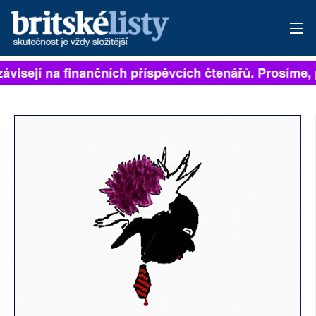
ávisejí na finančních příspěvcích čtenářů. Prosíme, p
PŘIHLÁSIT
AKTUÁLNÍ VYDÁNÍ
ARCHIV
ROZHOVORY
TÉMATA
NEJČTENĚJŠÍ ZA 7 DNÍ
AUTOŘI
PŘÍSPĚVKY NA PROVOZ