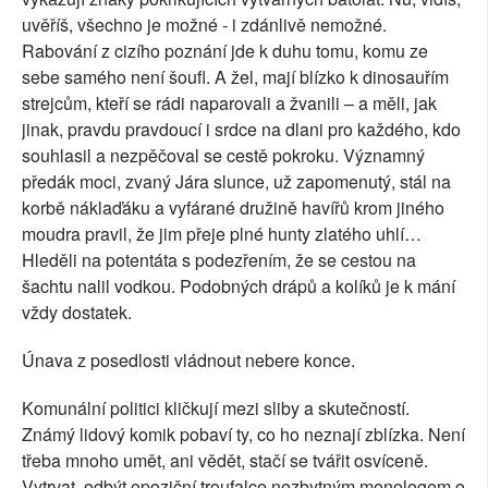
uvěříš, všechno je možné - i zdánlivě nemožné.
Rabování z cizího poznání jde k duhu tomu, komu ze
sebe samého není šoufl. A žel, mají blízko k dinosauřím
strejcům, kteří se rádi naparovali a žvanili – a měli, jak
jinak, pravdu pravdoucí i srdce na dlani pro každého, kdo
souhlasil a nezpěčoval se cestě pokroku. Významný
předák moci, zvaný Jára slunce, už zapomenutý, stál na
korbě náklaďáku a vyfárané družině havířů krom jiného
moudra pravil, že jim přeje plné hunty zlatého uhlí…
Hleděli na potentáta s podezřením, že se cestou na
šachtu nalil vodkou. Podobných drápů a kolíků je k mání
vždy dostatek.
Únava z posedlosti vládnout nebere konce.
Komunální politici kličkují mezi sliby a skutečností.
Známý lidový komik pobaví ty, co ho neznají zblízka. Není
třeba mnoho umět, ani vědět, stačí se tvářit osvíceně.
Vytrvat, odbýt opoziční troufalce nezbytným monologem o