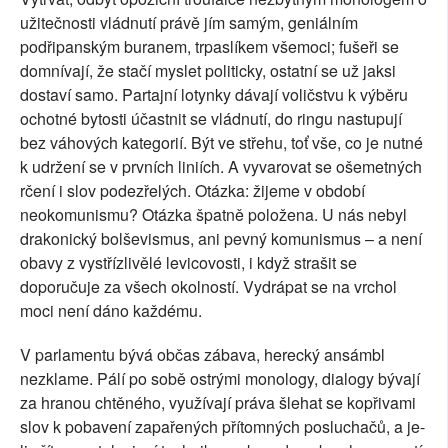
užitečnosti vládnutí právě jím samým, geniálním
podřipanským buranem, trpaslíkem všemoci; fušeři se
domnívají, že stačí myslet politicky, ostatní se už jaksi
dostaví samo. Partajní lotynky dávají voličstvu k výběru
ochotné bytosti účastnit se vládnutí, do ringu nastupují
bez váhových kategorií. Být ve střehu, toť vše, co je nutné
k udržení se v prvních liniích. A vyvarovat se ošemetných
rčení i slov podezřelých. Otázka: žijeme v období
neokomunismu? Otázka špatně položena. U nás nebyl
drakonický bolševismus, ani pevný komunismus – a není
obavy z vystřízlivělé levicovosti, i když strašit se
doporučuje za všech okolností. Vydrápat se na vrchol
moci není dáno každému.
V parlamentu bývá občas zábava, herecký ansámbl
nezklame. Pálí po sobě ostrými monology, dialogy bývají
za hranou chtěného, využívají práva šlehat se kopřivami
slov k pobavení zapařených přítomných posluchačů, a je-