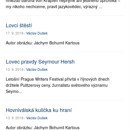
hniezdo barona von Krapfen nepřijme ani jediného uprchlíka –
my nikoho nechceme, pravil jazykovědec, výrazný ...
Lovci štěstí
17. 9. 2018 /
Václav Dušek
Autor obrázku: Jáchym Bohumil Kartous
Lovec pravdy Seymour Hersh
13. 9. 2018 /
Václav Dušek
Letošní Prague Writers Festival přivítá v říjnových dnech
držitele Pulitzerovy ceny, žurnalistu světového významu
Seymo...
Hovniválská kulička ku hraní
13. 9. 2018 /
Václav Dušek
Autor obrázku: Jáchym Bohumil Kartous