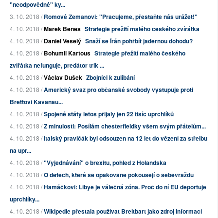
"neodpovědné" ky...
3. 10. 2018 /
Romové Zemanovi: "Pracujeme, přestaňte nás urážet!"
4. 10. 2018 /
Marek Beneš
Strategie přežití malého českého zvířátka
4. 10. 2018 /
Daniel Veselý
Snaží se Írán pohřbít jadernou dohodu?
4. 10. 2018 /
Bohumil Kartous
Strategie přežití malého českého
zvířátka nefunguje, predátor trik ...
4. 10. 2018 /
Václav Dušek
Zbojníci k zulíbání
4. 10. 2018 /
Americký svaz pro občanské svobody vystupuje proti
Brettovi Kavanau...
4. 10. 2018 /
Spojené státy letos přijaly jen 22 tisíc uprchlíků
4. 10. 2018 /
Z minulosti: Posílám chesterfieldky všem svým přátelům...
4. 10. 2018 /
Italský pravičák byl odsouzen na 12 let do vězení za střelbu
na upr...
4. 10. 2018 /
"Vyjednávání" o brexitu, pohled z Holandska
4. 10. 2018 /
O dětech, které se opakovaně pokoušejí o sebevraždu
4. 10. 2018 /
Hamáčkovi: Libye je válečná zóna. Proč do ní EU deportuje
uprchlíky...
4. 10. 2018 /
Wikipedie přestala používat Breitbart jako zdroj informací