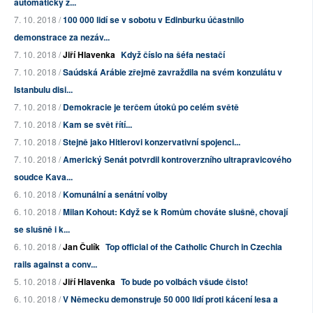
automaticky z...
7. 10. 2018 /
100 000 lidí se v sobotu v Edinburku účastnilo
demonstrace za nezáv...
7. 10. 2018 /
Jiří Hlavenka
Když číslo na šéfa nestačí
7. 10. 2018 /
Saúdská Arábie zřejmě zavraždila na svém konzulátu v
Istanbulu disi...
7. 10. 2018 /
Demokracie je terčem útoků po celém světě
7. 10. 2018 /
Kam se svět řítí...
7. 10. 2018 /
Stejně jako Hitlerovi konzervativní spojenci...
7. 10. 2018 /
Americký Senát potvrdil kontroverzního ultrapravicového
soudce Kava...
6. 10. 2018 /
Komunální a senátní volby
6. 10. 2018 /
Milan Kohout: Když se k Romům chováte slušně, chovají
se slušně i k...
6. 10. 2018 /
Jan Čulík
Top official of the Catholic Church in Czechia
rails against a conv...
5. 10. 2018 /
Jiří Hlavenka
To bude po volbách všude čisto!
6. 10. 2018 /
V Německu demonstruje 50 000 lidí proti kácení lesa a