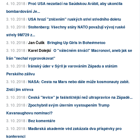
4. 10. 2018 /
Proč USA nezatlačí na Saúdskou Arábii, aby ukončila
bombardování Je...
3. 10. 2018 /
USA hrozí "zničením" ruských střel středního doletu
3. 10. 2018 /
Stoltenberg: Všechny státy NATO považují vývoj ruské
střely 9M729 z...
3. 10. 2018 /
Jan Čulík
Bringing Up Girls in Bohe#metoo
3. 10. 2018 /
Karel Dolejší
O "válečném štváči" Macronovi, aneb jak se
Írán "nechal vyprovokovat"
3. 10. 2018 /
Íránský úder v Sýrii je varováním Západu a státům
Perského zálivu
3. 10. 2018 /
NASA: Cesta na Mars nebo dále může kosmonauty zabít.
Zničí jim střeva
3. 10. 2018 /
Česká "levice" je fašističtější než ultrapravice na Západě...
3. 10. 2018 /
Zpochybnil svým úterním vystoupením Trump
Kavanaughovu nominaci?
3. 10. 2018 /
Bez komentáře
3. 10. 2018 /
Maďarská akademie věd zakázala dva příspěvky pro
konferenci