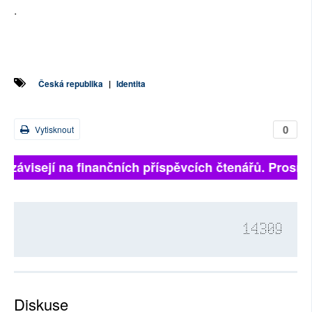
.
Česká republika
|
Identita
0
Vytisknout
ě závisejí na finančních příspěvcích čtenářů. Prosíme,
14309
Diskuse