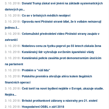
3. 10. 2018 /
Donald Trump získal své jmění na základě systematických
daňových po...
3. 10. 2018 /
Co se v britských médiích neobjeví
3. 10. 2018 /
Opravdu není Pirátské straně blbé, že k volbám neinzerují
jedinou ž...
3. 10. 2018 /
Celomužské předvolební video Pirátské strany zaujalo v
zahraničí
3. 10. 2018 /
Nobelovu cenu za fyziku poprvé po 55 letech získala žena
3. 10. 2018 /
Katalánský lídr vyhrožuje svržením španělské vlády
3. 10. 2018 /
Katalánská policie zasáhla proti demonstrantům útočícím
na parlament
3. 10. 2018 /
Problém s "vůlí lidu"
3. 10. 2018 /
Polského premiéra ohrožuje aféra kolem ilegálních
finančních operací
3. 10. 2018 /
Češi šetří na nové bydlení nejdéle v Evropě, ukazuje studie.
Nejdra...
3. 10. 2018 /
Britské protitankové zábrany a nástrahy pro 21. století
2. 10. 2018 /
Hospodaření OSBL v září 2018