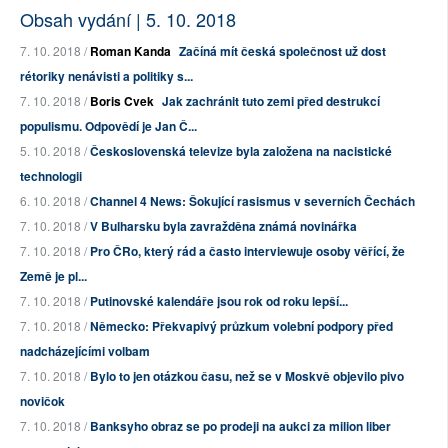
Obsah vydání | 5. 10. 2018
7. 10. 2018 /
Roman Kanda
Začíná mít česká společnost už dost
rétoriky nenávisti a politiky s...
7. 10. 2018 /
Boris Cvek
Jak zachránit tuto zemi před destrukcí
populismu. Odpovědí je Jan Č...
5. 10. 2018 /
Československá televize byla založena na nacistické
technologii
6. 10. 2018 /
Channel 4 News: Šokující rasismus v severních Čechách
7. 10. 2018 /
V Bulharsku byla zavražděna známá novinářka
7. 10. 2018 /
Pro ČRo, který rád a často interviewuje osoby věřící, že
Země je pl...
7. 10. 2018 /
Putinovské kalendáře jsou rok od roku lepší...
7. 10. 2018 /
Německo: Překvapivý průzkum volební podpory před
nadcházejícími volbam
7. 10. 2018 /
Bylo to jen otázkou času, než se v Moskvě objevilo pivo
novičok
7. 10. 2018 /
Banksyho obraz se po prodeji na aukci za milion liber