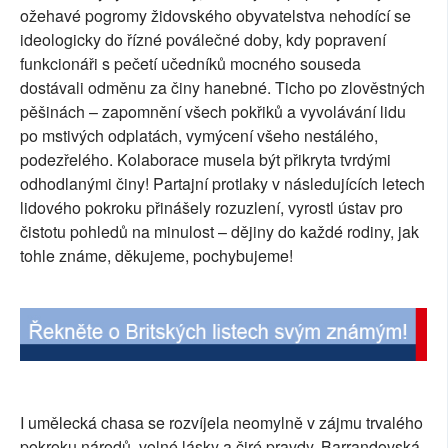
ožehavé pogromy židovského obyvatelstva nehodící se
ideologicky do řízné poválečné doby, kdy popravení
funkcionáři s pečetí učedníků mocného souseda
dostávali odměnu za činy hanebné. Ticho po zlověstných
pěšinách – zapomnění všech pokřiků a vyvolávání lidu
po mstivých odplatách, vymýcení všeho nestálého,
podezřelého. Kolaborace musela být přikryta tvrdými
odhodlanými činy! Partajní protlaky v následujících letech
lidového pokroku přinášely rozuzlení, vyrostl ústav pro
čistotu pohledů na minulost – dějiny do každé rodiny, jak
tohle známe, děkujeme, pochybujeme!
I umělecká chasa se rozvíjela neomylně v zájmu trvalého
pokroku národů, volné lásky a čiré pravdy. Barrandovská