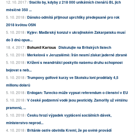
12. 10. 2017 /
Stačilo by, kdyby z 218 000 unikátních čtenářů BL jich
měsíčně 350 ...
5. 10. 2018 /
Dánsko odmítá přijmout uprchlíky předepsané pro rok
2018 kvótou OSN
5. 10. 2018 /
Kyjev: Maďarský konzul v ukrajinském Zakarpatsku musí
do 3 dnů opus...
18. 4. 2017 /
Bohumil Kartous
Diskutujte na Britských listech
5. 10. 2018 /
Merkelová v Jeruzalémě: Írán nesmí získat jaderné zbraně
5. 10. 2018 /
Křížení s neandrtálci poskytlo našemu druhu schopnost
bojovat s neb...
5. 10. 2018 /
Trumpovy golfové kurzy ve Skotsku loni prodělaly 4,5
milionu dolarů
5. 10. 2018 /
Erdogan: Turecko může vypsat referendum o členství v EU
5. 10. 2018 /
V české podzemní vodě jsou pesticidy. Zamořily už většinu
pramenů, ...
5. 10. 2018 /
Česku hrozí výpadek vyplácení sociálních dávek,
ministerstvo neprod...
4. 10. 2018 /
Británie ostře obvinila Kreml, že po světě provádí