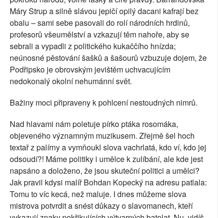
Máry Strup a silně slávou jepičí opilý dacani kafrají bez
obalu – sami sebe pasovali do rolí národních hrdinů,
profesorů všeumělství a vzkazují těm nahoře, aby se
sebrali a vypadli z politického kukaččího hnízda;
neúnosné pěstování šašků a šašourů vzbuzuje dojem, že
Podřipsko je obrovským jevištěm uchvacujícím
nedokonalý okolní nehumánní svět.
Bažiny moci připraveny k pohlcení nestoudných nimrů.
Nad hlavami nám poletuje pírko ptáka rosomáka,
objeveného významným muzikusem. Zřejmě šel hoch
textař z palírny a vymňoukl slova vachrlatá, kdo ví, kdo jej
odsoudí?! Máme politiky i umělce k zulíbání, ale kde jest
napsáno a doloženo, že jsou skuteční politici a umělci?
Jak pravil kdysi malíř Bohdan Kopecký na adresu patlala:
Tomu to víc kecá, než maluje. I dnes můžeme slova
mistrova potvrdit a snést důkazy o slavomanech, kteří
vykazují znaky pokřikujících výtvarných batolat. Nu, vidíš,