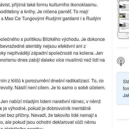
vist, přijímá také formu kulturního ikonoklasmu.
 modlitebny a knihy. Je ničena paměť. To mají
né s Mao Ce Tungovými Rudými gardami i s Rudým
polečného s politikou Blízkého východu. Je dokonce
Sebevražedné atentáty nejsou efektivní ani z
toky nepřivádějí západní společnosti na kolena. Jen
terorismu dnes zabíjí daleko více muslimů než lidí na
ním z klíčů k porozumění dnešní radikalizaci. To, co
St
revolty. Násilí není cílem. Je to samo o sobě účelem.
for
Ja
. Jen nabízí mladým lidem narativní rámec, v němž
is je výhodné, pokud je dobrovolník mentálně
bel bez příčiny. Nevadí, že takovíto lidé nemají s
, ale pokud jsou ochotni deklarovat vůči němu
eho globálního narativu.