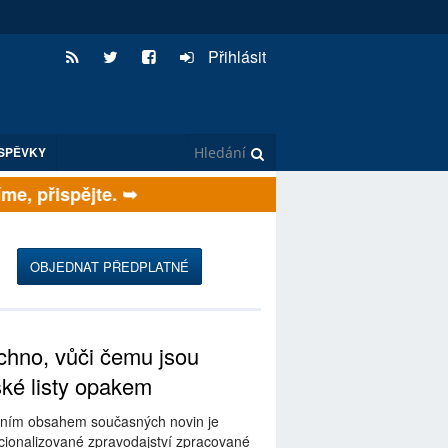
Přihlásit
SPĚVKY
, přispějte. ➥
OBJEDNAT PŘEDPLATNÉ
hno, vůči čemu jsou
ské listy opakem
ním obsahem současných novin je
ionalizované zpravodajství zpracované