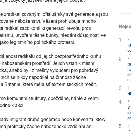
se zradikalizovanými příslušníky své generace a jsou
lizované náboženství. Vězení prohlubuje mnoho
Nejsd
i radikalizaci: konflikt generací, revoltu proti
fismu, utvoření těsné buňky, hledání důstojnosti ve
7.
jako legitimního politického protestu.
Kl
od
dálenost radikálů od jejich bezprostředního kruhu
7.
ě náboženském prostředí. Jejich vztah k místní
Iz
ídka, anebo byli z mešity vyloučeni pro pohrdavý
na
si
 nich se nikdy nepodílel na činnosti žádné
0
Británie, která měla síť extremistických mešit.
7.
Ni
 komunitní struktury, opožděně, náhle a velmi
7.
hodne k akci.
V
sp
pr
adý imigrant druhé generace nebo konvertita, který
emá prakticky žádné náboženské vzdělání ani
7.