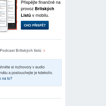
Přispějte finančně na
provoz
Britských
v mobilu.
Listů
CHCI PŘISPĚT
Podcast Britských listů
áhněte si rozhovory v audio
mátu a poslouchejte je kdekoliv.
k na to?