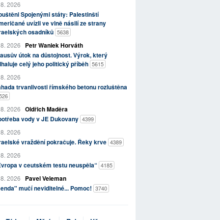
 8. 2026
uštěni Spojenými státy: Palestinští
eričané uvízli ve vlně násilí ze strany
zraelských osadníků
5638
 8. 2026
Petr Waniek Horváth
ausův útok na důstojnost. Výrok, který
haluje celý jeho politický příběh
5615
 8. 2026
hada trvanlivosti římského betonu rozluštěna
526
 8. 2026
Oldřich Maděra
potřeba vody v JE Dukovany
4399
 8. 2026
raelské vraždění pokračuje. Řeky krve
4389
 8. 2026
Evropa v ceutském testu neuspěla“
4185
 8. 2026
Pavel Veleman
enda" mučí neviditelné... Pomoc!
3740