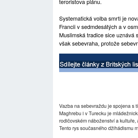
teroristova plánu.
Systematická volba smrti je nová
Francii v sedmdesátých a v osmd
Muslimská tradice sice uznává s
však sebevraha, protože sebevrah
Vazba na sebevraždu je spojena s t
Maghrebu i v Turecku je mládežnické
rodičovském náboženství a kultuře, a
Tento rys současného džihádismu m