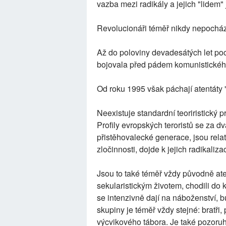
vazba mezi radikály a jejich "lidem"
Revolucionáři téměř nikdy nepocházejí
Až do poloviny devadesátých let po
bojovala před pádem komunistickéh
Od roku 1995 však páchají atentáty "
Neexistuje standardní teoriristický pr
Profily evropských teroristů se za dv
přistěhovalecké generace, jsou relat
zločinnosti, dojde k jejich radikaliza
Jsou to také téměř vždy původně ateisti
sekularistickým životem, chodili do k
se intenzivně dají na náboženství, b
skupiny je téměř vždy stejné: bratři,
výcvikového tábora. Je také pozoruho