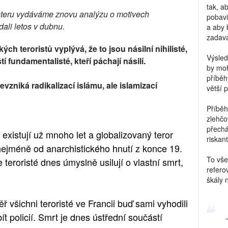
tak, a
steru vydáváme znovu analýzu o motivech
pobavi
ali letos v dubnu.
a aby 
zadava
h teroristů vyplývá, že to jsou násilní nihilisté,
Výsled
ští fundamentalisté, kteří páchají násilí.
by moh
příběh
vzniká radikalizací islámu, ale islamizací
větší 
Příběh
zlehčo
přechá
existují už mnoho let a globalizovaný teror
riskant
nejméně od anarchistického hnutí z konce 19.
To vše
e teroristé dnes úmyslně usilují o vlastní smrt,
refero
škály 
ř všichni teroristé ve Francii buď sami vyhodili
ít policií. Smrt je dnes ústřední součástí