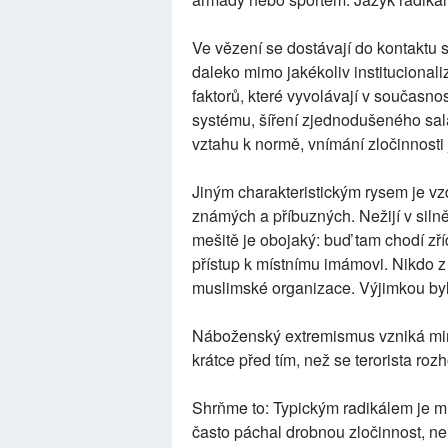
Ve vězení se dostávají do kontaktu 
daleko mimo jakékoliv instituciona
faktorů, které vyvolávají v současnost
systému, šíření zjednodušeného sala
vztahu k normě, vnímání zločinnosti 
Jiným charakteristickým rysem je vz
známých a příbuzných. Nežijí v siln
mešitě je obojaký: buď tam chodí zř
přístup k místnímu imámovi. Nikdo z
muslimské organizace. Výjimkou byla 
Náboženský extremismus vzniká mimo
krátce před tím, než se terorista roz
Shrňme to: Typickým radikálem je ml
často páchal drobnou zločinnost, n