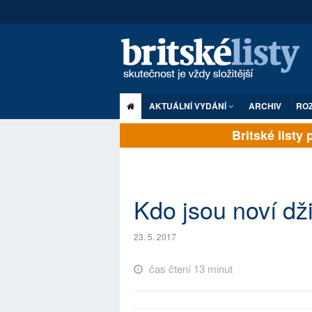
AKTUÁLNÍ VYDÁNÍ
ARCHIV
RO
Britské listy pl
Kdo jsou noví dž
23. 5. 2017
čas čtení 13 minut