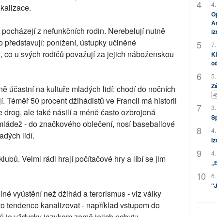
4.
kalizace.
Op
Am
 pocházejí z nefunkčních rodin. Nerebelují nutně
i
co představují: ponížení, ústupky učiněné
7.
u, co u svých rodičů považují za jejich náboženskou
Kl
od
5.
Zá
ně účastní na kultuře mladých lidí: chodí do nočních
4
ijí. Téměř 50 procent džihádistů ve Francii má historii
3.
e drog, ale také násilí a méně často ozbrojená
S
 mládež - do značkového oblečení, nosí baseballové
4.
adých lidí.
Iz
4.
ubů. Velmi rádi hrají počítačové hry a líbí se jim
„
6.
"J
iné vyústění než džihád a terorismus - viz války
to tendence kanalizovat - například vstupem do
ů je vždycky jazykem země jejich pobytu.