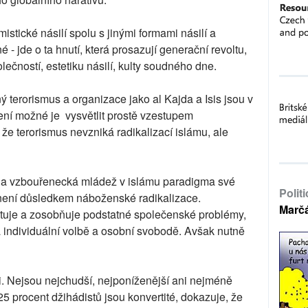
istické násilí spolu s jinými formami násilí a
 - jde o ta hnutí, která prosazují generační revoltu,
olečností, estetiku násilí, kulty soudného dne.
terorismus a organizace jako al Kajda a Isis jsou v
ení možné je vysvětlit prostě vzestupem
e terorismus nevzniká radikalizací islámu, ale
ezla vzbouřenecká mládež v islámu paradigma své
Polit
ce není důsledkem náboženské radikalizace.
Marč
uje a zosobňuje podstatné společenské problémy,
 individuální volbě a osobní svobodě. Avšak nutně
ti. Nejsou nejchudší, nejponíženější ani nejméně
5 procent džihádistů jsou konvertité, dokazuje, že