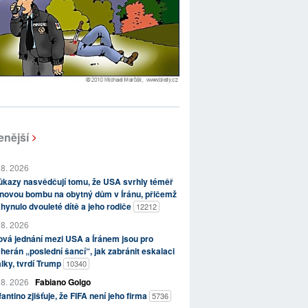
enější
 8. 2026
kazy nasvědčují tomu, že USA svrhly téměř
novou bombu na obytný dům v Íránu, přičemž
hynulo dvouleté dítě a jeho rodiče
12212
 8. 2026
vá jednání mezi USA a Íránem jsou pro
herán „poslední šancí“, jak zabránit eskalaci
lky, tvrdí Trump
10340
 8. 2026
Fabiano Golgo
fantino zjišťuje, že FIFA není jeho firma
5736