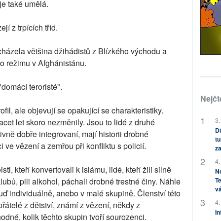
 je také umělá.
 z trpících tříd.
cházela většina džihádistů z Blízkého východu a
o režimu v Afghánistánu.
domácí teroristé".
Nejčt
ofil, ale objevují se opakující se charakteristiky.
3.
acet let skoro nezměnily. Jsou to lidé z druhé
Dů
ivně dobře integrovaní, mají historii drobné
tu
ci ve vězení a zemřou při konfliktu s policií.
za
4.
, kteří konvertovali k islámu, lidé, kteří žili silně
No
lubů, pili alkohol, páchali drobné trestné činy. Náhle
Te
vá
uď individuálně, anebo v malé skupině. Členství této
4.
 přátelé z dětství, známí z vězení, někdy z
In
dné, kolik těchto skupin tvoří sourozenci.