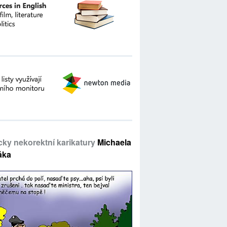
icky nekorektní karikatury
Michaela
áka