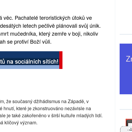
 věc. Pachatelé teroristických útoků ve
esátých letech pečlivě plánovali svůj únik.
mrt mučedníka, který zemře v boji, nikoliv
 se protiví Boží vůli.
ím, že současný džihádismus na Západě, v
 hnutí, které je zkonstruováno nezávisle na
le je také zakořeněno v širší kultuře mladých lidí.
á klíčový význam.