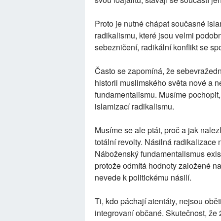
Proto je nutné chápat současné islam
radikalismu, které jsou velmi podobné
sebezničení, radikální konflikt se sp
Často se zapomíná, že sebevražedný 
historii muslimského světa nové a n
fundamentalismu. Musíme pochopit, ž
islamizací radikalismu.
Musíme se ale ptát, proč a jak nal
totální revolty. Násilná radikaliza
Náboženský fundamentalismus exist
protože odmítá hodnoty založené na
nevede k politickému násilí.
Ti, kdo páchají atentáty, nejsou obě
integrovaní občané. Skutečnost, že 2