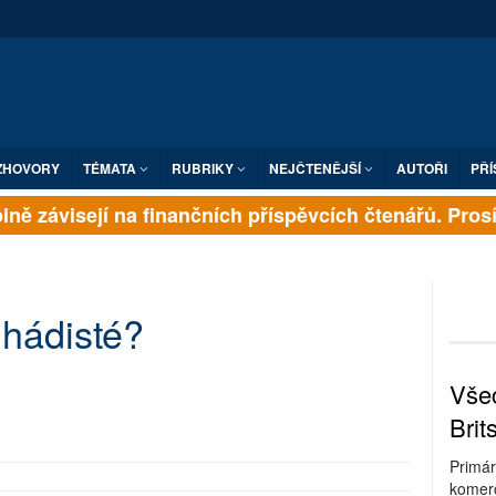
ZHOVORY
TÉMATA
RUBRIKY
NEJČTENĚJŠÍ
AUTOŘI
PŘÍ
ně závisejí na finančních příspěvcích čtenářů. Prosíme
ihádisté?
Všec
Brit
Primár
komerc