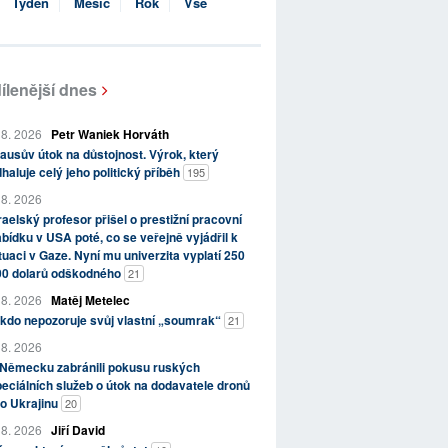
Týden
Měsíc
Rok
Vše
ílenější dnes
 8. 2026
Petr Waniek Horváth
ausův útok na důstojnost. Výrok, který
haluje celý jeho politický příběh
195
 8. 2026
raelský profesor přišel o prestižní pracovní
bídku v USA poté, co se veřejně vyjádřil k
tuaci v Gaze. Nyní mu univerzita vyplatí 250
00 dolarů odškodného
21
 8. 2026
Matěj Metelec
kdo nepozoruje svůj vlastní „soumrak“
21
 8. 2026
 Německu zabránili pokusu ruských
eciálních služeb o útok na dodavatele dronů
o Ukrajinu
20
 8. 2026
Jiří David