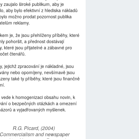
by zaujalo široké publikum, aby je
lo, aby bylo efektivní z hlediska nákladů
bylo možno prodat pozornost publika
telům reklamy.
kem je, že jsou přehlíženy příběhy, které
ly pohoršit, a přednost dostávají
y, které jsou přijatelné a zábavné pro
počet čtenářů.
y, jejichž zpracování je nákladné, jsou
vány nebo opomíjeny, nevšímavě jsou
zeny také ty příběhy, které jsou finančně
ní.
 vede k homogenizaci obsahu novin, k
vání o bezpečných otázkách a omezení
názorů a vyjadřovaných myšlenek.
R.G. Picard, (2004)
“Commercialism and newspaper