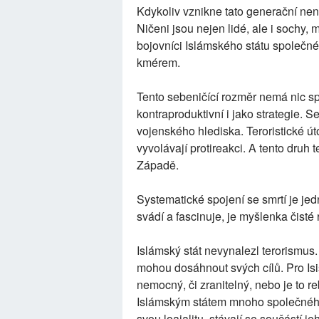
Kdykoliv vznikne tato generační nená
Ničeni jsou nejen lidé, ale i sochy,
bojovníci Islámského státu společ
kmérem.
Tento sebeničící rozměr nemá nic s
kontraproduktivní i jako strategie. 
vojenského hlediska. Teroristické ú
vyvolávají protireakci. A tento druh 
Západě.
Systematické spojení se smrtí je jed
svádí a fascinuje, je myšlenka čisté 
Islámský stát nevynalezl terorismus
mohou dosáhnout svých cílů. Pro Is
nemocný, či zranitelný, nebo je to re
Islámským státem mnoho společného
svou loajalitu, stávají se součástí j