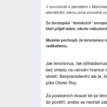
V souvislosti s atentátem v Manche
atentátníků, kterou jsme původně vyd
Ze životopisů "domácích" evropskýc
kteří přijali islám, nikoliv nábožen
Musíme pochopit, že terorismus ne
radikalismu.
Jak terorismus, tak džihádismus 
bez ohledu na národní hranice 
století. Bezprecedentní ale je, ž
píše Olivier Roy.
Za posledních dvacet let se témě
do povětří, anebo se nechali zab