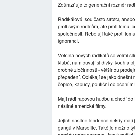
Zdůrazňuje to generační rozměr radi
Radikálové jsou často sirotci, anebo
proti svým rodičům, ale proti tomu, 
společnosti. Rebelují také proti tom
ignoranci.
Většina nových radikálů se velmi sil
klubů, namlouvají si dívky, kouří a p
drobné zločinnosti - většinou prodej
přepadení. Oblékají se jako dnešní
čepice, kapucy, pouliční oblečení ml
Mají rádi rapovou hudbu a chodí do kl
násilné americké filmy.
Jejich násilné tendence někdy mají j
gangů v Marseille. Také je možno ty
armády nebo sportem. Jazyk radikál