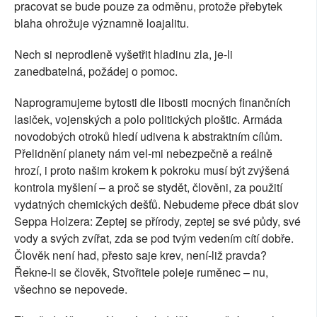
pracovat se bude pouze za odměnu, protože přebytek
blaha ohrožuje významně loajalitu.
Nech si neprodleně vyšetřit hladinu zla, je-li
zanedbatelná, požádej o pomoc.
Naprogramujeme bytosti dle libosti mocných finančních
lasiček, vojenských a polo politických ploštic. Armáda
novodobých otroků hledí udivena k abstraktním cílům.
Přelidnění planety nám vel-mi nebezpečně a reálně
hrozí, i proto našim krokem k pokroku musí být zvýšená
kontrola myšlení – a proč se stydět, člověni, za použití
vydatných chemických dešťů. Nebudeme přece dbát slov
Seppa Holzera: Zeptej se přírody, zeptej se své půdy, své
vody a svých zvířat, zda se pod tvým vedením cítí dobře.
Člověk není had, přesto saje krev, není-liž pravda?
Řekne-li se člověk, Stvořitele poleje ruměnec – nu,
všechno se nepovede.