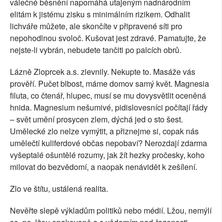
válečné běsnění napomáhá utajeným nadnárodním
elitám k jistému zisku s minimálním rizikem. Odhalit
lichváře můžete, ale skončíte v připravené síti pro
nepohodlnou svoloč. Kušovat jest zdravé. Pamatujte, že
nejste-li vybrán, nebudete tančiti po palcích obrů.
Lázně Zloprcek a.s. zlevnily. Nekupte to. Masáže vás
prověří. Pučet blbost, máme domov samý květ. Magnesia
filuta, co čtenář, hlupec, musí se mu dovysvětlit oceněná
hnida. Magnesium nešumivé, pidislovesníci počítají řády
– svět umění prosycen zlem, dýchá jed o sto šest.
Umělecké zlo nelze vymýtit, a přiznejme si, copak nás
umělečtí kuliferdové občas nepobaví? Nerozdají zdarma
vyšeptalé ošuntělé rozumy, jak žít hezky pročesky, koho
milovat do bezvědomí, a naopak nenávidět k zešílení.
Zlo ve štítu, ustálená realita.
Nevěřte slepě výkladům politiků nebo médií. Lžou, nemýlí