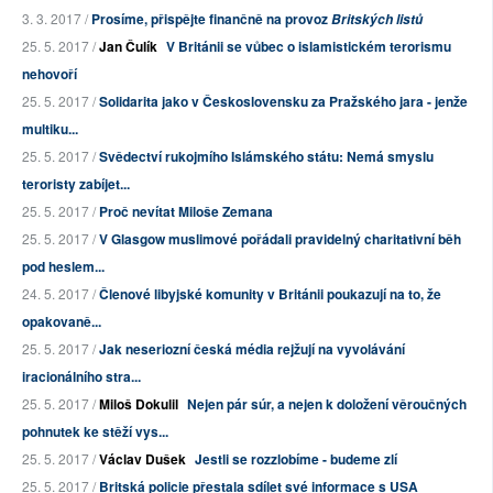
3. 3. 2017 /
Prosíme, přispějte finančně na provoz
Britských listů
25. 5. 2017 /
Jan Čulík
V Británii se vůbec o islamistickém terorismu
nehovoří
25. 5. 2017 /
Solidarita jako v Československu za Pražského jara - jenže
multiku...
25. 5. 2017 /
Svědectví rukojmího Islámského státu: Nemá smyslu
teroristy zabíjet...
25. 5. 2017 /
Proč nevítat Miloše Zemana
25. 5. 2017 /
V Glasgow muslimové pořádali pravidelný charitativní běh
pod heslem...
24. 5. 2017 /
Členové libyjské komunity v Británii poukazují na to, že
opakovaně...
25. 5. 2017 /
Jak neseriozní česká média rejžují na vyvolávání
iracionálního stra...
25. 5. 2017 /
Miloš Dokulil
Nejen pár súr, a nejen k doložení věroučných
pohnutek ke stěží vys...
25. 5. 2017 /
Václav Dušek
Jestli se rozzlobíme - budeme zlí
25. 5. 2017 /
Britská policie přestala sdílet své informace s USA