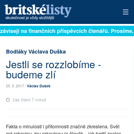
závisejí na finančních příspěvcích čtenářů. Prosíme, p
PŘIHLÁSIT
AKTUÁLNÍ VYDÁNÍ
Bodláky Václava Duška
ARCHIV
Jestli se rozzlobíme -
budeme zlí
ROZHOVORY
TÉMATA
25. 5. 2017 /
Václav Dušek
čas čtení 7 minut
NEJČTENĚJŠÍ ZA 7 DNÍ
AUTOŘI
Fakta o minulosti i přítomnosti značně zkreslena. Svět
PŘÍSPĚVKY NA PROVOZ
má rakovinu, tou rakovinou je člověk – jak tvrdil znalec