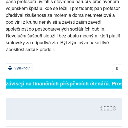
pana profesora uvítali s otevřenou náručí v proslaveném
vojenském špitálu, kde se léčili i prezidenti; pan profesor
předával zkušenosti za mořem a doma neumětelové a
podivíni z kruhu nenávisti a závisti zatím zavedli
společnost do pestrobarevných sociálních bublin.
Revoluční šašouři sloužili bez obalu mocným, kteří platili
královsky za odpudivá zla. Být zlým bývá nakažlivé.
Zběsilost srdcí k prodeji.
0
Vytisknout
ě závisejí na finančních příspěvcích čtenářů. Prosíme
12908