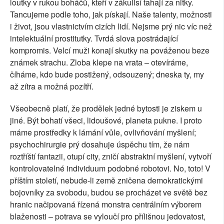
loutky v rukou boháčů, kteří v zákulisí tahají za nitky.
Tancujeme podle toho, jak pískají. Naše talenty, možnosti
i život, jsou vlastnictvím cizích lidí. Nejsme prý nic víc než
intelektuální prostitutky. Tvrdá slova postrádající
kompromis. Velcí muži konají skutky na pováženou beze
známek strachu. Zloba klepe na vrata – otevíráme,
číháme, kdo bude postižený, odsouzený; dneska ty, my
až zítra a možná pozítří.
Všeobecně platí, že prodělek jedné bytosti je ziskem u
jiné. Být bohatí všeci, lidoušové, planeta pukne. I proto
máme prostředky k lámání vůle, ovlivňování myšlení;
psychochirurgie prý dosahuje úspěchu tím, že nám
roztříští fantazii, otupí city, zničí abstraktní myšlení, vytvoří
kontrolovatelné individuum podobné robotovi. No, toto! V
příštím století, nebude-li země zničena demokratickými
bojovníky za svobodu, budou se procházet ve světě bez
hranic načipovaná řízená monstra centrálním výborem
blaženosti – potrava se vyloučí pro přílišnou jedovatost,