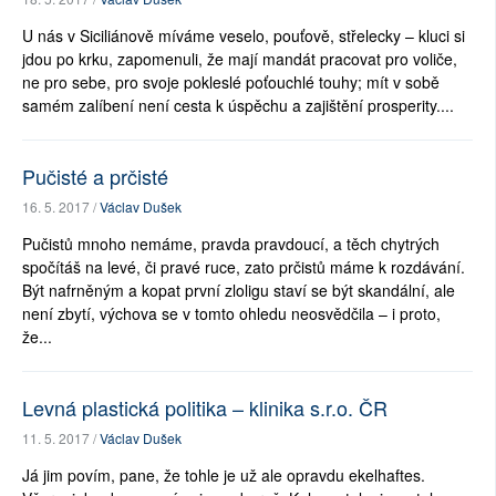
U nás v Siciliánově míváme veselo, pouťově, střelecky – kluci si
jdou po krku, zapomenuli, že mají mandát pracovat pro voliče,
ne pro sebe, pro svoje pokleslé poťouchlé touhy; mít v sobě
samém zalíbení není cesta k úspěchu a zajištění prosperity....
Pučisté a prčisté
16. 5. 2017 /
Václav Dušek
Pučistů mnoho nemáme, pravda pravdoucí, a těch chytrých
spočítáš na levé, či pravé ruce, zato prčistů máme k rozdávání.
Být nafrněným a kopat první zloligu staví se být skandální, ale
není zbytí, výchova se v tomto ohledu neosvědčila – i proto,
že...
Levná plastická politika – klinika s.r.o. ČR
11. 5. 2017 /
Václav Dušek
Já jim povím, pane, že tohle je už ale opravdu ekelhaftes.