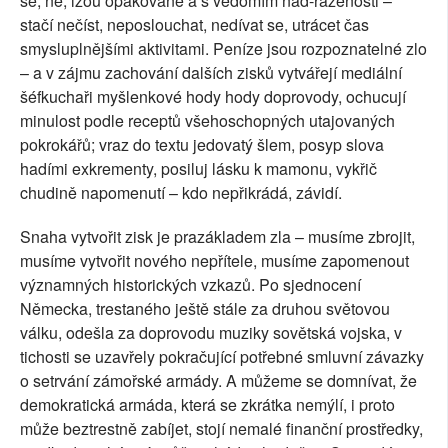
se, ne, lžou opakovaně a s vědomím nad-řazenosti –
stačí nečíst, neposlouchat, nedívat se, utrácet čas
smysluplnějšími aktivitami. Peníze jsou rozpoznatelné zlo
– a v zájmu zachování dalších zisků vytvářejí mediální
šéfkuchaři myšlenkové hody hody doprovody, ochucují
minulost podle receptů všehoschopných utajovaných
pokrokářů; vraz do textu jedovatý šlem, posyp slova
hadími exkrementy, posiluj lásku k mamonu, vykřič
chudině napomenutí – kdo nepřikrádá, závidí.
Snaha vytvořit zisk je prazákladem zla – musíme zbrojit,
musíme vytvořit nového nepřítele, musíme zapomenout
významných historických vzkazů. Po sjednocení
Německa, trestaného ještě stále za druhou světovou
válku, odešla za doprovodu muziky sovětská vojska, v
tichosti se uzavřely pokračující potřebné smluvní závazky
o setrvání zámořské armády. A můžeme se domnívat, že
demokratická armáda, která se zkrátka nemýlí, i proto
může beztrestně zabíjet, stojí nemalé finanční prostředky,