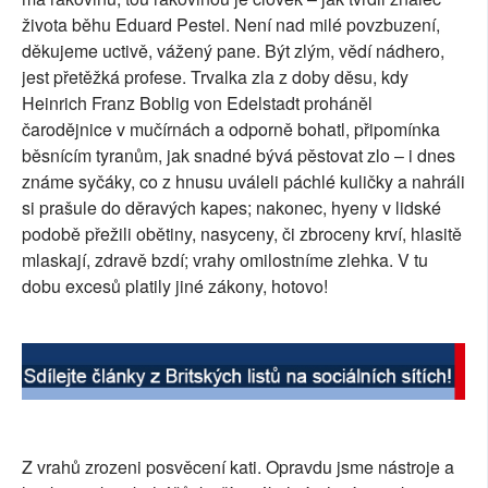
života běhu Eduard Pestel. Není nad milé povzbuzení,
SOCIÁLNÍ SÍTĚ
děkujeme uctivě, vážený pane. Být zlým, vědí nádhero,
jest přetěžká profese. Trvalka zla z doby děsu, kdy
RUBRIKY
Heinrich Franz Boblig von Edelstadt proháněl
PLNÁ VERZE STRÁNEK
čarodějnice v mučírnách a odporně bohatl, připomínka
běsnícím tyranům, jak snadné bývá pěstovat zlo – i dnes
známe syčáky, co z hnusu uváleli páchlé kuličky a nahráli
si prašule do děravých kapes; nakonec, hyeny v lidské
podobě přežili obětiny, nasyceny, či zbroceny krví, hlasitě
mlaskají, zdravě bzdí; vrahy omilostníme zlehka. V tu
dobu excesů platily jiné zákony, hotovo!
Z vrahů zrozeni posvěcení kati. Opravdu jsme nástroje a