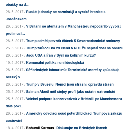
obušky na d...
26. 5. 2017 /
Ruské jednotky se rozmisťují u syrské hranice s
Jordánskem
26. 5. 2017 /
V Británii se atentátem v Manchesteru nepodařilo vyvolat
protimusli...
26. 5. 2017 /
Trump odmítl potvrdit článek 5 Severoatlantické smlouvy
25. 5. 2017 /
Trump zaútočil na 23 členů NATO, že neplatí dost na obranu
26. 5. 2017 /
Jsou USA a Írán v Sýrii na kolizním kurzu?
19. 5. 2017 /
Komunální politika není ideologická
26. 5. 2017 /
Šéf britských labouristů: Teroristické atentáty způsobuje
britský v...
26. 5. 2017 /
Trump v Bruselu: Němci jsou strašní, opravdu strašní
25. 5. 2017 /
Salman Abedi měl stejný profil jako ostatní extremisté
25. 5. 2017 /
Volební podpora konzervativců v Británii i po Manchesteru
dále pokl...
26. 5. 2017 /
Americký odvolací soud potvrdil blokaci Trumpova zákazu
cestování
18. 4. 2017 /
Bohumil Kartous
Diskutujte na Britských listech