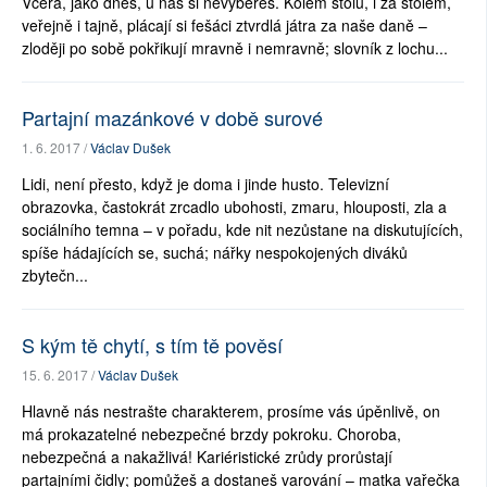
Včera, jako dnes, u nás si nevybereš. Kolem stolu, i za stolem,
veřejně i tajně, plácají si fešáci ztvrdlá játra za naše daně –
zloději po sobě pokřikují mravně i nemravně; slovník z lochu...
Partajní mazánkové v době surové
1. 6. 2017 /
Václav Dušek
Lidi, není přesto, když je doma i jinde husto. Televizní
obrazovka, častokrát zrcadlo ubohosti, zmaru, hlouposti, zla a
sociálního temna – v pořadu, kde nit nezůstane na diskutujících,
spíše hádajících se, suchá; nářky nespokojených diváků
zbytečn...
S kým tě chytí, s tím tě pověsí
15. 6. 2017 /
Václav Dušek
Hlavně nás nestrašte charakterem, prosíme vás úpěnlivě, on
má prokazatelné nebezpečné brzdy pokroku. Choroba,
nebezpečná a nakažlivá! Kariéristické zrůdy prorůstají
partajními čidly; pomůžeš a dostaneš varování – matka vařečka