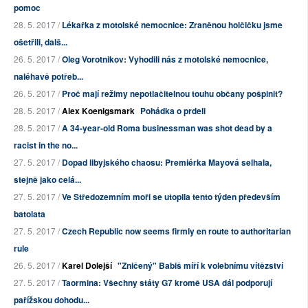
pomoc
28. 5. 2017 /
Lékařka z motolské nemocnice: Zraněnou holčičku jsme
ošetřili, dalš...
26. 5. 2017 /
Oleg Vorotnikov: Vyhodili nás z motolské nemocnice,
naléhavě potřeb...
26. 5. 2017 /
Proč mají režimy nepotlačitelnou touhu občany pošpinit?
28. 5. 2017 /
Alex Koenigsmark
Pohádka o prdeli
28. 5. 2017 /
A 34-year-old Roma businessman was shot dead by a
racist in the no...
27. 5. 2017 /
Dopad libyjského chaosu: Premiérka Mayová selhala,
stejně jako celá...
27. 5. 2017 /
Ve Středozemním moři se utopila tento týden především
batolata
27. 5. 2017 /
Czech Republic now seems firmly en route to authoritarian
rule
26. 5. 2017 /
Karel Dolejší
"Zničený" Babiš míří k volebnímu vítězství
27. 5. 2017 /
Taormina: Všechny státy G7 kromě USA dál podporují
pařížskou dohodu...