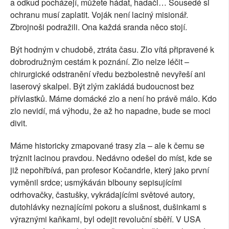
a odkud pocházejí, můžete hádat, hadači… Sousedé si
ochranu musí zaplatit. Voják není laciný misionář.
Zbrojnoši podražili. Ona každá sranda něco stojí.
Být hodným v chudobě, ztráta času. Zlo vítá připravené k
dobrodružným cestám k poznání. Zlo nelze léčit –
chirurgické odstranění vředu bezbolestně nevyřeší ani
laserový skalpel. Být zlým zakládá budoucnost bez
přívlastků. Máme domácké zlo a není ho právě málo. Kdo
zlo nevidí, má výhodu, že až ho napadne, bude se moci
divit.
Máme historicky zmapované trasy zla – ale k čemu se
trýznit lacinou pravdou. Nedávno odešel do míst, kde se
již nepohřbívá, pan profesor Kočandrle, který jako první
vyměnil srdce; usmýkáván blbouny sepisujícími
odrhovačky, častušky, vykrádajícími světové autory,
dutohlávky neznajícími pokoru a slušnost, dušinkami s
výraznými kaňkami, byl odejit revoluční sběří. V USA