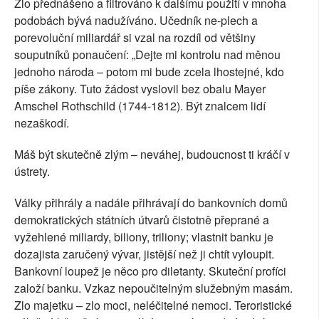
Zlo přednášeno a filtrováno k dalšímu použití v mnoha
podobách bývá nadužíváno. Učedník ne-plech a
porevoluční miliardář si vzal na rozdíl od většiny
souputníků ponaučení: „Dejte mi kontrolu nad měnou
jednoho národa – potom mi bude zcela lhostejné, kdo
píše zákony. Tuto žádost vyslovil bez obalu Mayer
Amschel Rothschild (1744-1812). Být znalcem lidí
nezaškodí.
Máš být skutečně zlým – neváhej, budoucnost ti kráčí v
ústrety.
Války přihrály a nadále přihrávají do bankovních domů
demokratických státních útvarů čistotně přeprané a
vyžehlené miliardy, biliony, triliony; vlastnit banku je
dozajista zaručený vývar, jistější než ji chtít vyloupit.
Bankovní loupež je něco pro diletanty. Skuteční profíci
založí banku. Vzkaz nepoučitelným služebným masám.
Zlo majetku – zlo moci, neléčitelné nemoci. Teroristické