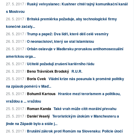
27. 5. 2017 /
Ruský velvyslanec: Kushner chtěl tajný komunikační kanál
s Moskvou
26. 5. 2017 /
Britská premiérka požaduje, aby technologické firmy
konečně začaly...
26. 5. 2017 /
Trump a papež: Dva lídři, které dělí celé vesmíry
26. 5. 2017 /
O neonacistovi, který se stal islamistou
26. 5. 2017 /
Orbán oslavuje v Maďarsku proruskou antihomosexuální
americkou orga...
26. 5. 2017 /
Učitelé požadují zrušení kariérního řádu
26. 5. 2017 /
Beno Trávníček Brodský
R.U.R.
25. 5. 2017 /
Boris Cvek
Vládní krize nás posunula k proměně politiky
na způsob poměrů v Maď...
25. 5. 2017 /
Bohumil Kartous
Hranice mezi terorismem a politikou,
vraždou a ... vraždou
25. 5. 2017 /
Roman Kanda
Také vrah může cítit morální převahu
25. 5. 2017 /
Daniel Veselý
Teroristickým útokům v Manchesteru a
jinde na Západě bylo a stále j...
26. 5. 2017 /
Brutální zákrok proti Romům na Slovensku: Policie útočí